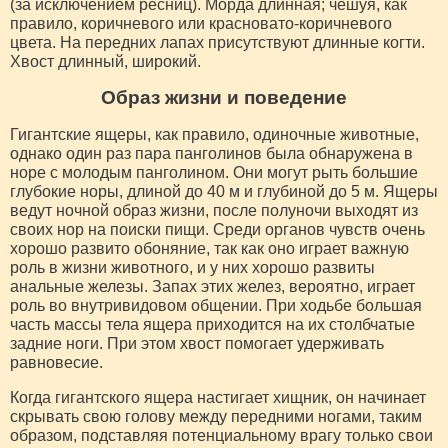
(за исключением ресниц). Морда длинная; чешуя, как
правило, коричневого или красновато-коричневого
цвета. На передних лапах присутствуют длинные когти.
Хвост длинный, широкий.
Образ жизни и поведение
Гигантские ящеры, как правило, одиночные животные,
однако один раз пара панголинов была обнаружена в
норе с молодым панголином. Они могут рыть большие
глубокие норы, длиной до 40 м и глубиной до 5 м. Ящеры
ведут ночной образ жизни, после полуночи выходят из
своих нор на поиски пищи. Среди органов чувств очень
хорошо развито обоняние, так как оно играет важную
роль в жизни животного, и у них хорошо развиты
анальные железы. Запах этих желез, вероятно, играет
роль во внутривидовом общении. При ходьбе большая
часть массы тела ящера приходится на их столбчатые
задние ноги. При этом хвост помогает удерживать
равновесие.
Когда гигантского ящера настигает хищник, он начинает
скрывать свою голову между передними ногами, таким
образом, подставляя потенциальному врагу только свои