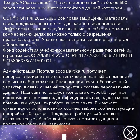
Техника/Образование" - "Науки естественные" из более 500
зарегистрированных интернет сайтов в данной категории.
COPYRIGHT © 2012-2026 Все права защищены. Материалы
сайта предназначены только для частного использования.
Любое использование опубликованных на сайте материалов в
коммерческих целях возможно только с разрешения
правообладателя: Учебно-познавательный интернет-портал
®
«Зоогалактика
».
Фонд содействия учебно-познавательному развитию детей и
®
взрослых «ЗООГАЛАКТИКА
» ОГРН 1177700014986 ИНН/КПП
9715306378/771501001
Администрация Портала
zoogalaktika.ru
получает
неперсонализированные статистические данные с помощью
сервисов веб-аналитики. Информация носит обезличенный
характер, в связи с чем не относится к составу персональных
данных. Наш сайт использует технологию «cookie», данная
информация не может идентифицировать вас, однако может
помочь нам улучшить работу нашего сайта. Вы можете
отказаться от использования cookies, выбрав соответствующие
настройки в браузере. Продолжая работу с сайтом, вы
соглашаетесь с обработкой пользовательских данных и
политикой конфиденциальности.