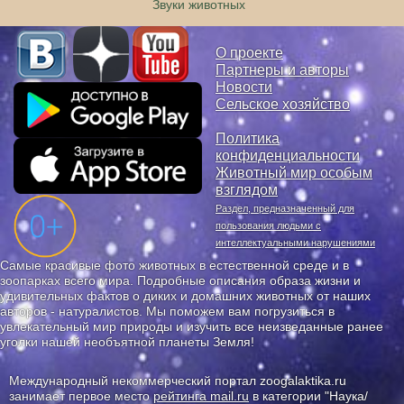
Звуки животных
О проекте
Партнеры и авторы
Новости
Сельское хозяйство
Политика
конфиденциальности
Животный мир особым
взглядом
Раздел, предназначенный для
пользования людьми с
интеллектуальными нарушениями
Самые красивые фото животных в естественной среде и в
зоопарках всего мира. Подробные описания образа жизни и
удивительных фактов о диких и домашних животных от наших
авторов - натуралистов. Мы поможем вам погрузиться в
увлекательный мир природы и изучить все неизведанные ранее
уголки нашей необъятной планеты Земля!
Международный некоммерческий портал zoogalaktika.ru
занимает первое место
рейтинга mail.ru
в категории "Наука/