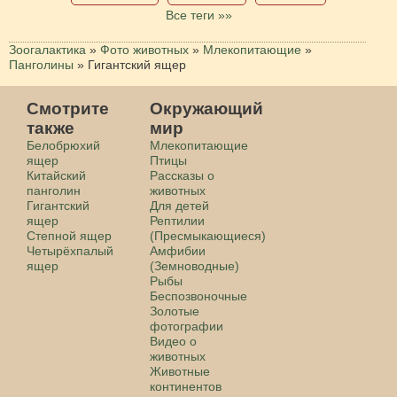
Все теги »»
Зоогалактика
»
Фото животных
»
Млекопитающие
»
Панголины
»
Гигантский ящер
Смотрите
Окружающий
также
мир
Белобрюхий
Млекопитающие
ящер
Птицы
Китайский
Рассказы о
панголин
животных
Гигантский
Для детей
ящер
Рептилии
Степной ящер
(Пресмыкающиеся)
Четырёхпалый
Амфибии
ящер
(Земноводные)
Рыбы
Беспозвоночные
Золотые
фотографии
Видео о
животных
Животные
континентов