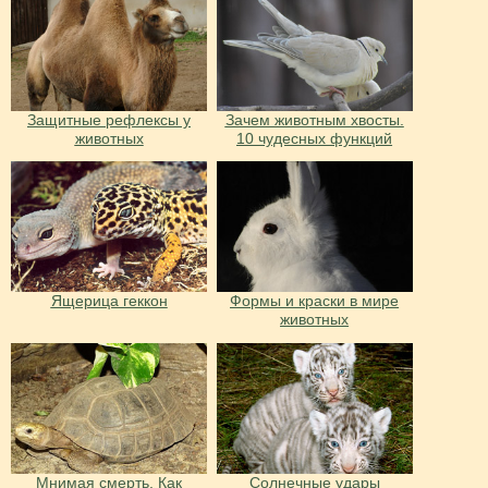
Защитные рефлексы у
Зачем животным хвосты.
животных
10 чудесных функций
Ящерица геккон
Формы и краски в мире
животных
Мнимая смерть. Как
Солнечные удары