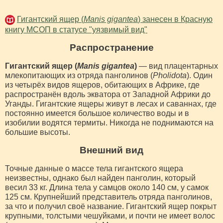
Гигантский ящер (
Manis gigantea
) занесен в Красную
книгу МСОП в статусе "уязвимый вид"
Распространение
Гигантский ящер (
Manis gigantea
)
— вид плацентарных
млекопитающих из отряда панголинов (
Pholidota
). Один
из четырёх видов ящеров, обитающих в Африке, где
распространён вдоль экватора от Западной Африки до
Уганды. Гигантские ящеры живут в лесах и саваннах, где
постоянно имеется большое количество воды и в
изобилии водятся термиты. Никогда не поднимаются на
большие высоты.
Внешний вид
Точные данные о массе тела гигантского ящера
неизвестны, однако был найден панголин, который
весил 33 кг. Длина тела у самцов около 140 см, у самок
125 см. Крупнейший представитель отряда панголинов,
за что и получил своё название. Гигантский ящер покрыт
крупными, толстыми чешуйками, и почти не имеет волос