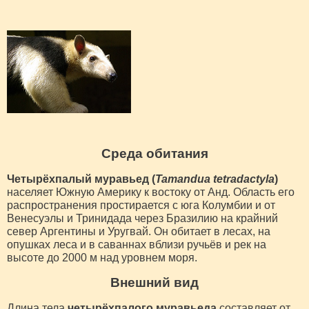
Среда обитания
Четырёхпалый муравьед (
Tamandua tetradactyla
)
населяет Южную Америку к востоку от Анд. Область его
распространения простирается с юга Колумбии и от
Венесуэлы и Тринидада через Бразилию на крайний
север Аргентины и Уругвай. Он обитает в лесах, на
опушках леса и в саваннах вблизи ручьёв и рек на
высоте до 2000 м над уровнем моря.
Внешний вид
Длина тела
четырёхпалого муравьеда
составляет от