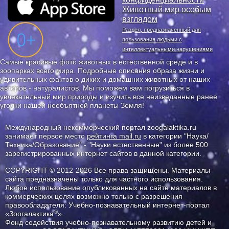
Животный мир особым
взглядом
Раздел, предназначенный для
пользования людьми с
интеллектуальными нарушениями
Самые красивые фото животных в естественной среде и в
зоопарках всего мира. Подробные описания образа жизни и
удивительных фактов о диких и домашних животных от наших
авторов - натуралистов. Мы поможем вам погрузиться в
увлекательный мир природы и изучить все неизведанные ранее
уголки нашей необъятной планеты Земля!
Международный некоммерческий портал zoogalaktika.ru
занимает первое место
рейтинга mail.ru
в категории "Наука/
Техника/Образование" - "Науки естественные" из более 500
зарегистрированных интернет сайтов в данной категории.
COPYRIGHT © 2012-2026 Все права защищены. Материалы
сайта предназначены только для частного использования.
Любое использование опубликованных на сайте материалов в
коммерческих целях возможно только с разрешения
правообладателя: Учебно-познавательный интернет-портал
®
«Зоогалактика
».
Фонд содействия учебно-познавательному развитию детей и
®