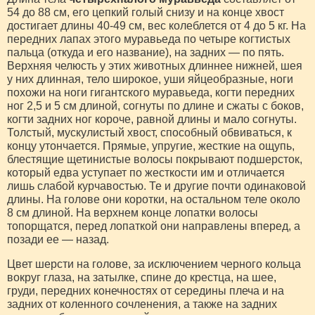
54 до 88 см, его цепкий голый снизу и на конце хвост
достигает длины 40-49 см, вес колеблется от 4 до 5 кг. На
передних лапах этого муравьеда по четыре когтистых
пальца (откуда и его название), на задних — по пять.
Верхняя челюсть у этих животных длиннее нижней, шея
у них длинная, тело широкое, уши яйцеобразные, ноги
похожи на ноги гигантского муравьеда, когти передних
ног 2,5 и 5 см длиной, согнуты по длине и сжаты с боков,
когти задних ног короче, равной длины и мало согнуты.
Толстый, мускулистый хвост, способный обвиваться, к
концу утончается. Прямые, упругие, жесткие на ощупь,
блестящие щетинистые волосы покрывают подшерсток,
который едва уступает по жесткости им и отличается
лишь слабой курчавостью. Те и другие почти одинаковой
длины. На голове они коротки, на остальном теле около
8 см длиной. На верхнем конце лопатки волосы
топорщатся, перед лопаткой они направлены вперед, а
позади ее — назад.
Цвет шерсти на голове, за исключением черного кольца
вокруг глаза, на затылке, спине до крестца, на шее,
груди, передних конечностях от середины плеча и на
задних от коленного сочленения, а также на задних