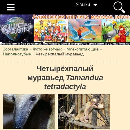
Языки
Зоогалактика
»
Фото животных
»
Млекопитающие
»
Неполнозубые
»
Четырёхпалый муравьед
Четырёхпалый
муравьед
Tamandua
tetradactyla