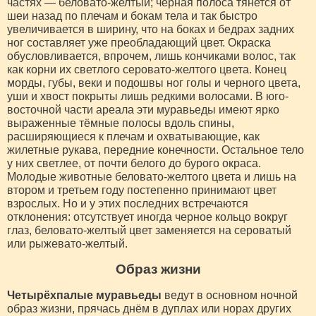
частях — беловато-желтый; черная полоса тянется от
шеи назад по плечам и бокам тела и так быстро
увеличивается в ширину, что на боках и бедрах задних
ног составляет уже преобладающий цвет. Окраска
обусловливается, впрочем, лишь кончиками волос, так
как корни их светлого серовато-желтого цвета. Конец
морды, губы, веки и подошвы ног голы и черного цвета,
уши и хвост покрыты лишь редкими волосами. В юго-
восточной части ареала эти муравьеды имеют ярко
выраженные тёмные полосы вдоль спины,
расширяющиеся к плечам и охватывающие, как
жилетные рукава, передние конечности. Остальное тело
у них светлее, от почти белого до бурого окраса.
Молодые животные беловато-желтого цвета и лишь на
втором и третьем году постепенно принимают цвет
взрослых. Но и у этих последних встречаются
отклонения: отсутствует иногда черное кольцо вокруг
глаз, беловато-желтый цвет заменяется на сероватый
или рыжевато-желтый.
Образ жизни
Четырёхпалые муравьеды
ведут в основном ночной
образ жизни, прячась днём в дуплах или норах других