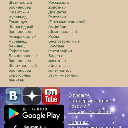
Щетинистый
Рассказы о
броненосец
животных
Гигантский
Для детей
муравьед
Рептилии
Тамандуа
(Пресмыкающиеся)
Шаровидный
Амфибии
броненосец
(Земноводные)
Четырёхпалый
Рыбы
муравьед
Беспозвоночные
Ленивец
Золотые
Гоффмана
фотографии
Длинноволосый
Видео о
броненосец
животных
Шестипоясный
Животные
броненосец
континентов
Бурогорлый
Звуки животных
ленивец
О проекте
Партнеры и авторы
Новости
Сельское хозяйство
Политика
конфиденциальности