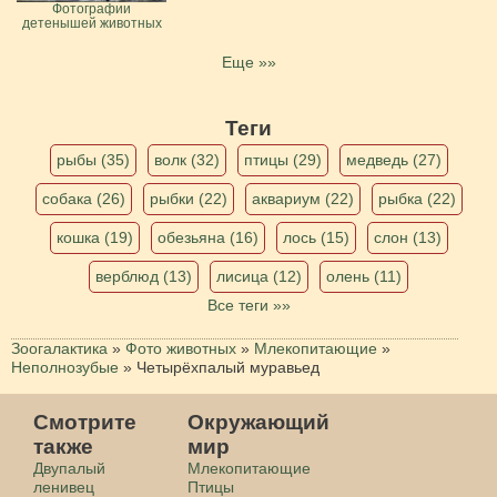
Фотографии
детенышей животных
Еще »»
Теги
рыбы (35)
волк (32)
птицы (29)
медведь (27)
собака (26)
рыбки (22)
аквариум (22)
рыбка (22)
кошка (19)
обезьяна (16)
лось (15)
слон (13)
верблюд (13)
лисица (12)
олень (11)
Все теги »»
Зоогалактика
»
Фото животных
»
Млекопитающие
»
Неполнозубые
»
Четырёхпалый муравьед
Смотрите
Окружающий
также
мир
Двупалый
Млекопитающие
ленивец
Птицы