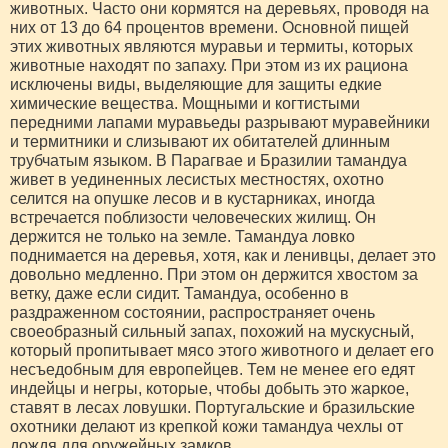
животных. Часто они кормятся на деревьях, проводя на
них от 13 до 64 процентов времени. Основной пищей
этих животных являются муравьи и термиты, которых
животные находят по запаху. При этом из их рациона
исключены виды, выделяющие для защиты едкие
химические вещества. Мощными и когтистыми
передними лапами муравьеды разрывают муравейники
и термитники и слизывают их обитателей длинным
трубчатым языком. В Парагвае и Бразилии тамандуа
живет в уединенных лесистых местностях, охотно
селится на опушке лесов и в кустарниках, иногда
встречается поблизости человеческих жилищ. Он
держится не только на земле. Тамандуа ловко
поднимается на деревья, хотя, как и ленивцы, делает это
довольно медленно. При этом он держится хвостом за
ветку, даже если сидит. Тамандуа, особенно в
раздраженном состоянии, распространяет очень
своеобразный сильный запах, похожий на мускусный,
который пропитывает мясо этого животного и делает его
несъедобным для европейцев. Тем не менее его едят
индейцы и негры, которые, чтобы добыть это жаркое,
ставят в лесах ловушки. Португальские и бразильские
охотники делают из крепкой кожи тамандуа чехлы от
дождя для оружейных замков.