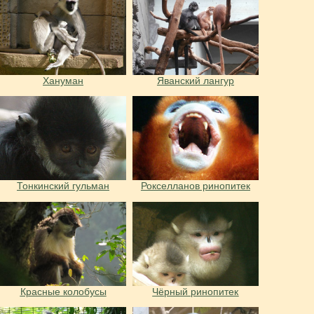
Хануман
Яванский лангур
Тонкинский гульман
Рокселланов ринопитек
Красные колобусы
Чёрный ринопитек