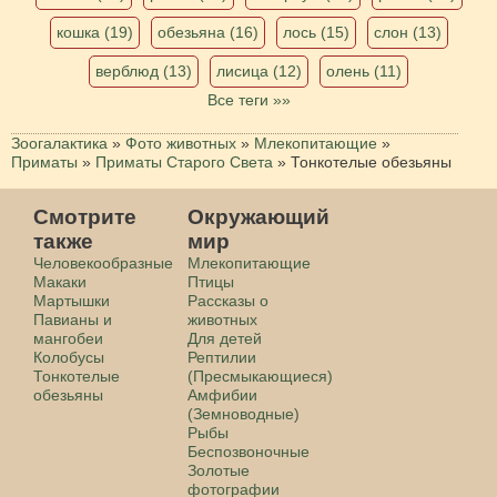
кошка (19)
обезьяна (16)
лось (15)
слон (13)
верблюд (13)
лисица (12)
олень (11)
Все теги »»
Зоогалактика
»
Фото животных
»
Млекопитающие
»
Приматы
»
Приматы Старого Света
»
Тонкотелые обезьяны
Смотрите
Окружающий
также
мир
Человекообразные
Млекопитающие
Макаки
Птицы
Мартышки
Рассказы о
Павианы и
животных
мангобеи
Для детей
Колобусы
Рептилии
Тонкотелые
(Пресмыкающиеся)
обезьяны
Амфибии
(Земноводные)
Рыбы
Беспозвоночные
Золотые
фотографии