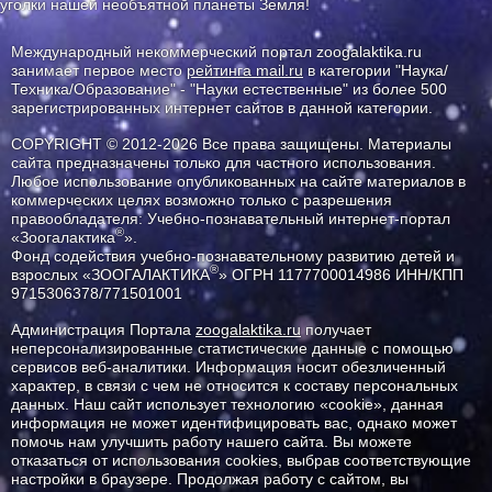
уголки нашей необъятной планеты Земля!
Международный некоммерческий портал zoogalaktika.ru
занимает первое место
рейтинга mail.ru
в категории "Наука/
Техника/Образование" - "Науки естественные" из более 500
зарегистрированных интернет сайтов в данной категории.
COPYRIGHT © 2012-2026 Все права защищены. Материалы
сайта предназначены только для частного использования.
Любое использование опубликованных на сайте материалов в
коммерческих целях возможно только с разрешения
правообладателя: Учебно-познавательный интернет-портал
®
«Зоогалактика
».
Фонд содействия учебно-познавательному развитию детей и
®
взрослых «ЗООГАЛАКТИКА
» ОГРН 1177700014986 ИНН/КПП
9715306378/771501001
Администрация Портала
zoogalaktika.ru
получает
неперсонализированные статистические данные с помощью
сервисов веб-аналитики. Информация носит обезличенный
характер, в связи с чем не относится к составу персональных
данных. Наш сайт использует технологию «cookie», данная
информация не может идентифицировать вас, однако может
помочь нам улучшить работу нашего сайта. Вы можете
отказаться от использования cookies, выбрав соответствующие
настройки в браузере. Продолжая работу с сайтом, вы