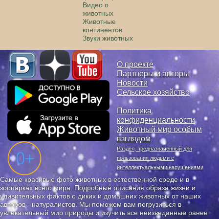
Видео о
животных
Животные
континентов
Звуки животных
О проекте
Партнеры и авторы
Новости
Сельское хозяйство
Политика
конфиденциальности
Животный мир особым
взглядом
Раздел, предназначенный для
пользования людьми с
интеллектуальными нарушениями
Самые красивые фото животных в естественной среде и в
зоопарках всего мира. Подробные описания образа жизни и
удивительных фактов о диких и домашних животных от наших
авторов - натуралистов. Мы поможем вам погрузиться в
увлекательный мир природы и изучить все неизведанные ранее