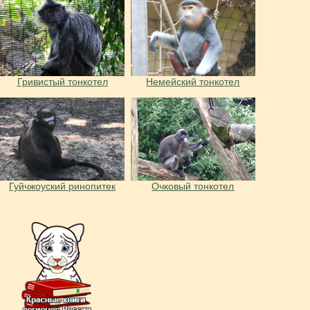
Гривистый тонкотел
Немейский тонкотел
Гуйчжоуский ринопитек
Очковый тонкотел