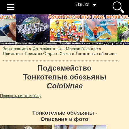
Языки
Зоогалактика
»
Фото животных
»
Млекопитающие
»
Приматы
»
Приматы Старого Света
»
Тонкотелые обезьяны
Подсемейство
Тонкотелые обезьяны
Colobinae
Показать систематику
Тонкотелые обезьяны -
Описания и фото