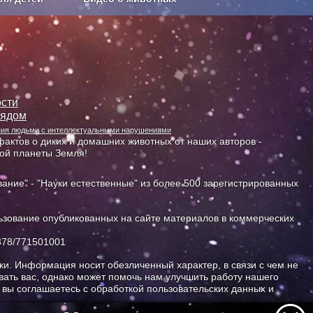
Сельское хозяйство
сти
лядом
ания людьми с интеллектуальными нарушениями
актов о диких и домашних животных от наших авторов -
ной планеты Земля!
ание" - "Науки естественные" из более 500 зарегистрированных
зование опубликованных на сайте материалов в коммерческих
378/771501001
и. Информация носит обезличенный характер, в связи с чем не
ать вас, однако может помочь нам улучшить работу нашего
, вы соглашаетесь с обработкой пользовательских данных и