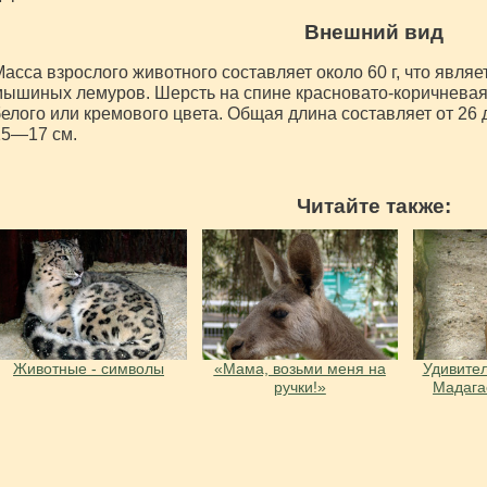
Внешний вид
асса взрослого животного составляет около 60 г, что явля
ышиных лемуров. Шерсть на спине красновато-коричневая,
елого или кремового цвета. Общая длина составляет от 26 
15—17 см.
Читайте также:
Животные - символы
«Мама, возьми меня на
Удивите
ручки!»
Мадага