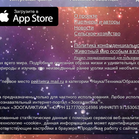
з рекламы
О проекте
О проекте
Партнеры и авторы
Новости
Сельское хозяйство
Политика конфиденциально
Животный мир особым взг
Раздел, предназначенный для пользов
х всего мира. Подробные описания образа жизни и удивительных ф
природы и изучить все неизведанные ранее уголки нашей необъят
т первое место
рейтинга mail.ru
в категории "Наука/Техника/Образов
предназначены только для частного использования. Любое исполь
®
познавательный интернет-портал «Зоогалактика
».
®
рослых «ЗООГАЛАКТИКА
» ОГРН 1177700014986 ИНН/КПП 9715306
ованные статистические данные с помощью сервисов веб-аналитик
 технологию «cookie», данная информация не может идентифициров
соответствующие настройки в браузере. Продолжая работу с сайтом