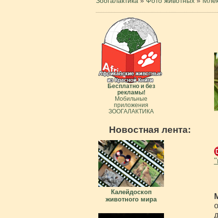
Зоогалактика
»
Фото животных
»
Мле
Бесплатно и без
рекламы!
Мобильные
приложения
ЗООГАЛАКТИКА
Новостная лента:
"
Калейдоскоп
животного мира
о
д