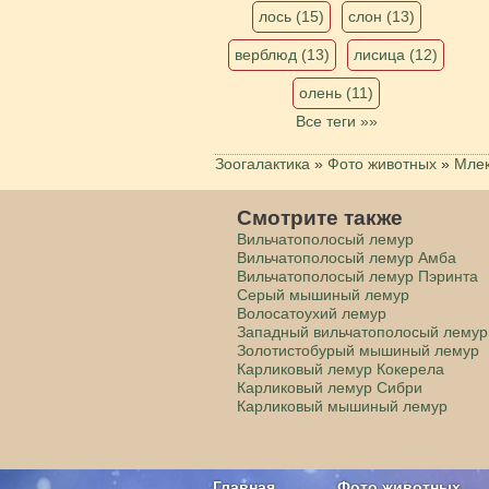
лось (15)
слон (13)
верблюд (13)
лисица (12)
олень (11)
Все теги »»
Зоогалактика
»
Фото животных
»
Мле
Смотрите также
Вильчатополосый лемур
Вильчатополосый лемур Амба
Вильчатополосый лемур Пэринта
Серый мышиный лемур
Волосатоухий лемур
Западный вильчатополосый лемур
Золотистобурый мышиный лемур
Карликовый лемур Кокерела
Карликовый лемур Сибри
Карликовый мышиный лемур
Главная
Фото животных