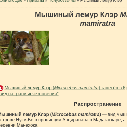
копитающие
»
Приматы
»
Полуобезьяны
»
Мышиный лемур Клэр
Мышиный лемур Клэр
M
mamiratra
Мышиный лемур Клэр (
Microcebus mamiratra
) занесён в 
вид на грани исчезновения"
Распространение
Мышиный лемур Клэр (
Microcebus mamiratra
)
— вид мыши
строве Нуси-Бе в провинции Анциранана в Мадагаскаре, а 
еревни Манехока.