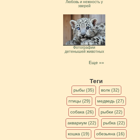
Любовь и нежность у
зверей
Фотографии
детенышей животных
Еще »»
Теги
рыбы (35)
волк (32)
птицы (29)
медведь (27)
собака (26)
рыбки (22)
аквариум (22)
рыбка (22)
кошка (19)
обезьяна (16)