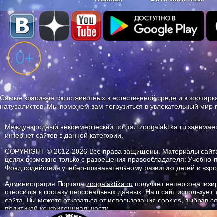
Наши приложения. Бесплатно и бе
Самые красивые фото животных в естественной среде и в зоопарка
натуралистов. Мы поможем вам погрузиться в увлекательный мир 
Международный некоммерческий портал zoogalaktika.ru занимае
интернет сайтов в данной категории.
COPYRIGHT © 2012-2026 Все права защищены. Материалы сайта 
целях возможно только с разрешения правообладателя: Учебно-
Фонд содействия учебно-познавательному развитию детей и вз
Администрация Портала
zoogalaktika.ru
получает неперсонализир
относится к составу персональных данных. Наш сайт использует
сайта. Вы можете отказаться от использования cookies, выбрав 
политикой конфиденциальности.