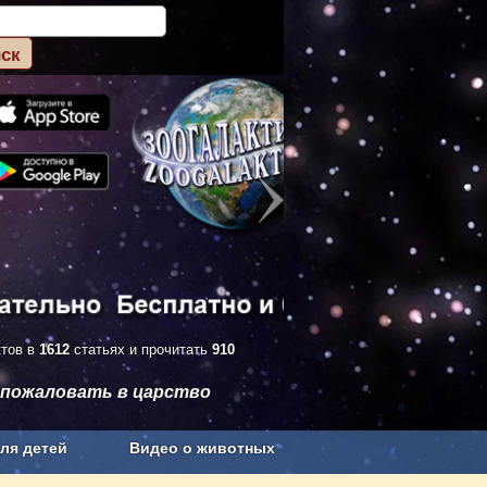
ктов в
1612
статьях и прочитать
910
 пожаловать в царство
ля детей
Видео о животных
Сельское хозяйство