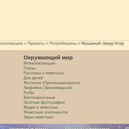
копитающие
»
Приматы
»
Полуобезьяны
»
Мышиный лемур Клэр
Окружающий мир
Млекопитающие
Птицы
Рассказы о животных
Для детей
Рептилии (Пресмыкающиеся)
Амфибии (Земноводные)
Рыбы
Беспозвоночные
Золотые фотографии
Видео о животных
Животные континентов
Звуки животных
Интересные факты
Рассказы о животных
Д