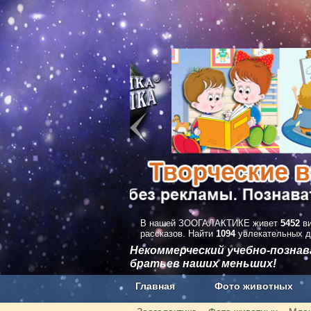
В нашей ЗООГАЛАКТИКЕ живет
5452
ви
рассказов. Найти
1094
увлекательных д
Некоммерческий учебно-позна
братьев наших меньших!
Главная
Фото животных
Наши приложения. Бесплатно и бе