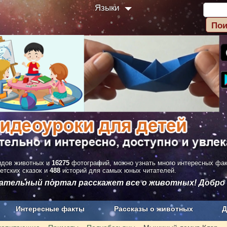
Языки
дов животных и
16275
фотографий, можно узнать много интересных фа
етских сказок и
488
историй для самых юных читателей.
вательный портал расскажет все о животных! Добро
Интересные факты
Рассказы о животных
Д
з рекламы
О проекте