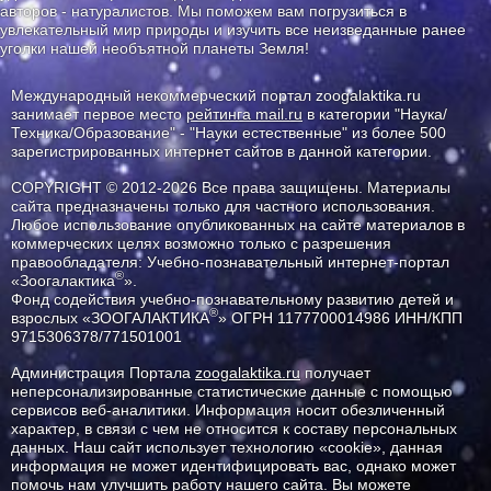
авторов - натуралистов. Мы поможем вам погрузиться в
увлекательный мир природы и изучить все неизведанные ранее
уголки нашей необъятной планеты Земля!
Международный некоммерческий портал zoogalaktika.ru
занимает первое место
рейтинга mail.ru
в категории "Наука/
Техника/Образование" - "Науки естественные" из более 500
зарегистрированных интернет сайтов в данной категории.
COPYRIGHT © 2012-2026 Все права защищены. Материалы
сайта предназначены только для частного использования.
Любое использование опубликованных на сайте материалов в
коммерческих целях возможно только с разрешения
правообладателя: Учебно-познавательный интернет-портал
®
«Зоогалактика
».
Фонд содействия учебно-познавательному развитию детей и
®
взрослых «ЗООГАЛАКТИКА
» ОГРН 1177700014986 ИНН/КПП
9715306378/771501001
Администрация Портала
zoogalaktika.ru
получает
неперсонализированные статистические данные с помощью
сервисов веб-аналитики. Информация носит обезличенный
характер, в связи с чем не относится к составу персональных
данных. Наш сайт использует технологию «cookie», данная
информация не может идентифицировать вас, однако может
помочь нам улучшить работу нашего сайта. Вы можете