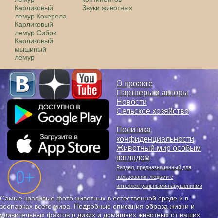
Карликовый
Звуки животных
лемур Кокерела
Карликовый
лемур Сибри
Карликовый
мышиный
лемур
О проекте
Партнеры и авторы
Новости
Сельское хозяйство
Политика
конфиденциальности
Животный мир особым
взглядом
Раздел, предназначенный для
пользования людьми с
интеллектуальными нарушениями
Самые красивые фото животных в естественной среде и в
зоопарках всего мира. Подробные описания образа жизни и
удивительных фактов о диких и домашних животных от наших