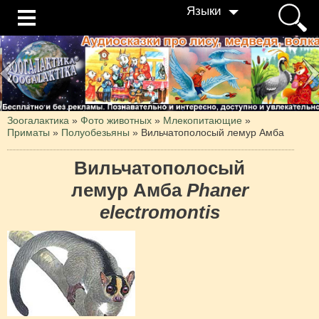
Языки
Зоогалактика
»
Фото животных
»
Млекопитающие
»
Приматы
»
Полуобезьяны
»
Вильчатополосый лемур Амба
Вильчатополосый
лемур Амба
Phaner
electromontis