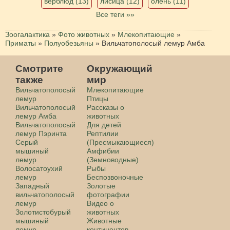
верблюд (13)
лисица (12)
олень (11)
Все теги »»
Зоогалактика
»
Фото животных
»
Млекопитающие
»
Приматы
»
Полуобезьяны
»
Вильчатополосый лемур Амба
Смотрите
Окружающий
также
мир
Вильчатополосый
Млекопитающие
лемур
Птицы
Вильчатополосый
Рассказы о
лемур Амба
животных
Вильчатополосый
Для детей
лемур Пэринта
Рептилии
Серый
(Пресмыкающиеся)
мышиный
Амфибии
лемур
(Земноводные)
Волосатоухий
Рыбы
лемур
Беспозвоночные
Западный
Золотые
вильчатополосый
фотографии
лемур
Видео о
Золотистобурый
животных
мышиный
Животные
лемур
континентов