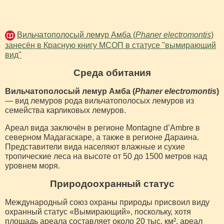
Вильчатополосый лемур Амба (
Phaner electromontis
)
занесён в Красную книгу МСОП в статусе "вымирающий
вид"
Среда обитания
Вильчатополосый лемур Амба (
Phaner electromontis
)
— вид лемуров рода вильчатополосых лемуров из
семейства карликовых лемуров.
Ареал вида заключён в регионе Montagne d’Ambre в
северном Мадагаскаре, а также в регионе Дараина.
Представители вида населяют влажные и сухие
тропические леса на высоте от 50 до 1500 метров над
уровнем моря.
Природоохранный статус
Международный союз охраны природы присвоил виду
охранный статус «Вымирающий», поскольку, хотя
площадь ареала составляет около 20 тыс. км², ареал