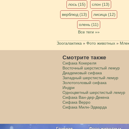
лось (15)
слон (13)
верблюд (13)
лисица (12)
олень (11)
Все теги »»
Зоогалактика
»
Фото животных
»
Мле
Смотрите также
Сифака Кокереля
Восточный шерстистый лемур
Диадемовый сифака
Западный шерстистый лемур
Золотоголовый сифака
Индри
Одноцветный шерстистый лемур
Сифака Ван-дер-Декена
Сифака Верро
Сифака Милн-Эдварда
Главная
Фото животных