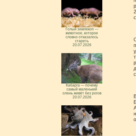
п
2
с
Голый землекоп —
животное, которое
словно отказалось
О
стареть
п
20.07.2026
у
т
р
д
с
Кабарга — почему
самый маленький
олень живёт без рогов
В
20.07.2026
Б
А
н
о