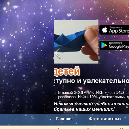
В нашей ЗООГАЛАКТИКЕ живет
5452
ви
рассказов. Найти
1094
увлекательных д
Некоммерческий учебно-позна
братьев наших меньших!
Главная
Фото животных
Наши приложения. Бесплатно и бе