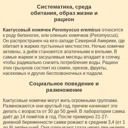
Систематика, среда
обитания, образ жизни и
рацион
Кактусовый хомячок
Peromyscus eremicus
относится
к роду белоногих, или оленьих хомячков (Peromyscus).
Он распространен на юго-западе Северной Америки, где
обитает в жарких пустынных местностях. Ночью хомячки
активны, а днём становятся апатичными и вялыми. В
самые жаркие и засушливые месяцы впадает в спячку,
чтобы радикально снизить потребление воды. Рацион
этих грызунов состоит из семян, орехов, фрукты,
насекомых и других беспозвоночных и падали.
Социальное поведение и
размножение
Кактусовые хомячки могут жить огромными группами.
Размножаются они круглый год, причем начинают это
делать с возраста от 30 до 50 дней. В лаборатории самка
даёт до 14 помётов в год. После примерно 21-27-
дневной беременности самки рожают в среднем 3,4 (от 1
до 9) детёнышей. Они открывают глаза через две недели