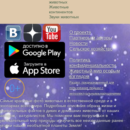
животных
Животные
континентов
Звуки животных
О проекте
Партнеры и авторы
Новости
Сельское хозяйство
Политика
конфиденциальности
Животный мир особым
взглядом
Раздел, предназначенный для
пользования людьми с
интеллектуальными нарушениями
Самые красивые фото животных в естественной среде и в
зоопарках всего мира. Подробные описания образа жизни и
удивительных фактов о диких и домашних животных от наших
авторов - натуралистов. Мы поможем вам погрузиться в
увлекательный мир природы и изучить все неизведанные ранее
уголки нашей необъятной планеты Земля!