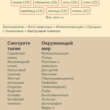
кошка (19)
обезьяна (16)
лось (15)
слон (13)
верблюд (13)
лисица (12)
олень (11)
Все теги »»
Зоогалактика
»
Фото животных
»
Млекопитающие
»
Грызуны
»
Хомяковые
»
Кактусовый хомячок
Смотрите
Окружающий
также
мир
Сирийский
Млекопитающие
хомяк
Птицы
Мышевидный
Рассказы о
хомяк
животных
Кактусовый
Для детей
хомячок
Рептилии
Жёлтая
(Пресмыкающиеся)
пеструшка
Амфибии
Ондатра
(Земноводные)
Водяная
Рыбы
полевка
Беспозвоночные
Китайский
Золотые
хомячок
фотографии
Видео о