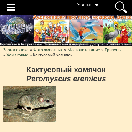
Языки
Зоогалактика
»
Фото животных
»
Млекопитающие
»
Грызуны
»
Хомяковые
»
Кактусовый хомячок
Кактусовый хомячок
Peromyscus eremicus