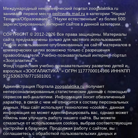
Международный некоммерческий портал zoogalaktika.ru
занимает первое место
рейтинга mail.ru
в категории "Наука/
Техника/Образование" - "Науки естественные" из более 500
зарегистрированных интернет сайтов в данной категории.
COPYRIGHT © 2012-2026 Все права защищены. Материалы
сайта предназначены только для частного использования.
Любое использование опубликованных на сайте материалов в
коммерческих целях возможно только с разрешения
правообладателя: Учебно-познавательный интернет-портал
®
«Зоогалактика
».
Фонд содействия учебно-познавательному развитию детей и
®
взрослых «ЗООГАЛАКТИКА
» ОГРН 1177700014986 ИНН/КПП
9715306378/771501001
Администрация Портала
zoogalaktika.ru
получает
неперсонализированные статистические данные с помощью
сервисов веб-аналитики. Информация носит обезличенный
характер, в связи с чем не относится к составу персональных
данных. Наш сайт использует технологию «cookie», данная
информация не может идентифицировать вас, однако может
помочь нам улучшить работу нашего сайта. Вы можете
отказаться от использования cookies, выбрав соответствующие
настройки в браузере. Продолжая работу с сайтом, вы
соглашаетесь с обработкой пользовательских данных и