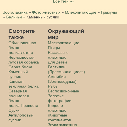
Все теги »»
Зоогалактика
»
Фото животных
»
Млекопитающие
»
Грызуны
»
Беличьи
»
Каменный суслик
Смотрите
Окружающий
также
мир
Обыкновенная
Млекопитающие
белка
Птицы
Белка-летяга
Рассказы о
Чернохвостая
животных
луговая собачка
Для детей
Серая белка
Рептилии
Каменный
(Пресмыкающиеся)
суслик
Амфибии
Капская
(Земноводные)
земляная белка
Рыбы
Северная
Беспозвоночные
пальмовая
Золотые
белка
фотографии
Белка Превоста
Видео о
Сурки
животных
Антилоповый
Животные
суслик
континентов
Звуки животных