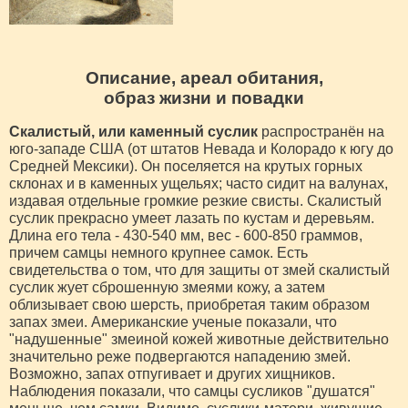
Описание, ареал обитания,
образ жизни и повадки
Скалистый, или каменный суслик
распространён на
юго-западе США (от штатов Невада и Колорадо к югу до
Средней Мексики). Он поселяется на крутых горных
склонах и в каменных ущельях; часто сидит на валунах,
издавая отдельные громкие резкие свисты. Скалистый
суслик прекрасно умеет лазать по кустам и деревьям.
Длина его тела - 430-540 мм, вес - 600-850 граммов,
причем самцы немного крупнее самок. Есть
свидетельства о том, что для защиты от змей скалистый
суслик жует сброшенную змеями кожу, а затем
облизывает свою шерсть, приобретая таким образом
запах змеи. Американские ученые показали, что
"надушенные" змеиной кожей животные действительно
значительно реже подвергаются нападению змей.
Возможно, запах отпугивает и других хищников.
Наблюдения показали, что самцы сусликов "душатся"