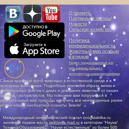
О проекте
Партнеры и авторы
Новости
Сельское хозяйство
Политика
конфиденциальности
Животный мир особым
взглядом
Раздел, предназначенный для
пользования людьми с
интеллектуальными нарушениями
Самые красивые фото животных в естественной среде и в
зоопарках всего мира. Подробные описания образа жизни и
удивительных фактов о диких и домашних животных от наших
авторов - натуралистов. Мы поможем вам погрузиться в
увлекательный мир природы и изучить все неизведанные ранее
уголки нашей необъятной планеты Земля!
Международный некоммерческий портал zoogalaktika.ru
занимает первое место
рейтинга mail.ru
в категории "Наука/
Техника/Образование" - "Науки естественные" из более 500