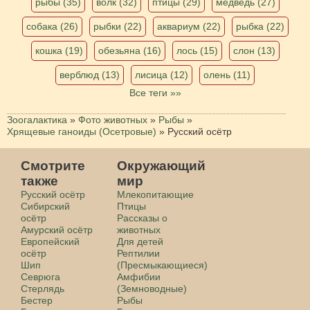
рыбы (35)
волк (32)
птицы (29)
медведь (27)
собака (26)
рыбки (22)
аквариум (22)
рыбка (22)
кошка (19)
обезьяна (16)
лось (15)
слон (13)
верблюд (13)
лисица (12)
олень (11)
Все теги »»
Зоогалактика
»
Фото животных
»
Рыбы
»
Хрящевые ганоиды (Осетровые)
»
Русский осётр
Смотрите
Окружающий
также
мир
Русский осётр
Млекопитающие
Сибирский
Птицы
осётр
Рассказы о
Амурский осётр
животных
Европейский
Для детей
осётр
Рептилии
Шип
(Пресмыкающиеся)
Севрюга
Амфибии
Стерлядь
(Земноводные)
Бестер
Рыбы