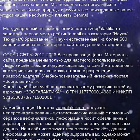
авторов - натуралистов. Мы поможем вам погрузиться в
увлекательный мир природы и изучить все неизведанные ранее
уголки нашей необъятной планеты Земля!
Международный некоммерческий портал zoogalaktika.ru
занимает первое место
рейтинга mail.ru
в категории "Наука/
Техника/Образование" - "Науки естественные" из более 500
зарегистрированных интернет сайтов в данной категории.
COPYRIGHT © 2012-2026 Все права защищены. Материалы
сайта предназначены только для частного использования.
Любое использование опубликованных на сайте материалов в
коммерческих целях возможно только с разрешения
правообладателя: Учебно-познавательный интернет-портал
®
«Зоогалактика
».
Фонд содействия учебно-познавательному развитию детей и
®
взрослых «ЗООГАЛАКТИКА
» ОГРН 1177700014986 ИНН/КПП
9715306378/771501001
Администрация Портала
zoogalaktika.ru
получает
неперсонализированные статистические данные с помощью
сервисов веб-аналитики. Информация носит обезличенный
характер, в связи с чем не относится к составу персональных
данных. Наш сайт использует технологию «cookie», данная
информация не может идентифицировать вас, однако может
помочь нам улучшить работу нашего сайта. Вы можете