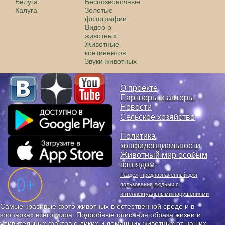
Белуга
Беспозвоночные
Калуга
Золотые
фотографии
Видео о
животных
Животные
континентов
Звуки животных
О проекте
Партнеры и авторы
Новости
Сельское хозяйство
Политика
конфиденциальности
Животный мир особым
взглядом
Раздел, предназначенный для
пользования людьми с
интеллектуальными нарушениями
Самые красивые фото животных в естественной среде и в
зоопарках всего мира. Подробные описания образа жизни и
удивительных фактов о диких и домашних животных от наших