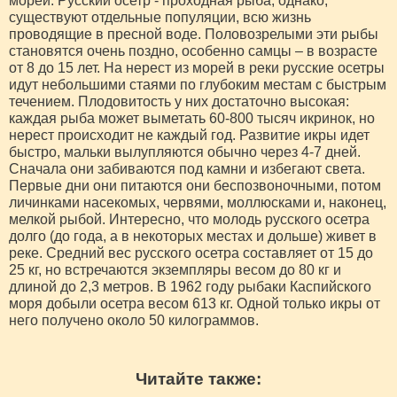
морей. Русский осетр - проходная рыба, однако,
существуют отдельные популяции, всю жизнь
проводящие в пресной воде. Половозрелыми эти рыбы
становятся очень поздно, особенно самцы – в возрасте
от 8 до 15 лет. На нерест из морей в реки русские осетры
идут небольшими стаями по глубоким местам с быстрым
течением. Плодовитость у них достаточно высокая:
каждая рыба может выметать 60-800 тысяч икринок, но
нерест происходит не каждый год. Развитие икры идет
быстро, мальки вылупляются обычно через 4-7 дней.
Сначала они забиваются под камни и избегают света.
Первые дни они питаются они беспозвоночными, потом
личинками насекомых, червями, моллюсками и, наконец,
мелкой рыбой. Интересно, что молодь русского осетра
долго (до года, а в некоторых местах и дольше) живет в
реке. Средний вес русского осетра составляет от 15 до
25 кг, но встречаются экземпляры весом до 80 кг и
длиной до 2,3 метров. В 1962 году рыбаки Каспийского
моря добыли осетра весом 613 кг. Одной только икры от
него получено около 50 килограммов.
Читайте также: