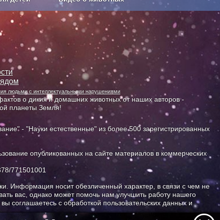
Сельское хозяйство
сти
лядом
ания людьми с интеллектуальными нарушениями
актов о диких и домашних животных от наших авторов -
ной планеты Земля!
ание" - "Науки естественные" из более 500 зарегистрированных
зование опубликованных на сайте материалов в коммерческих
378/771501001
и. Информация носит обезличенный характер, в связи с чем не
ать вас, однако может помочь нам улучшить работу нашего
, вы соглашаетесь с обработкой пользовательских данных и