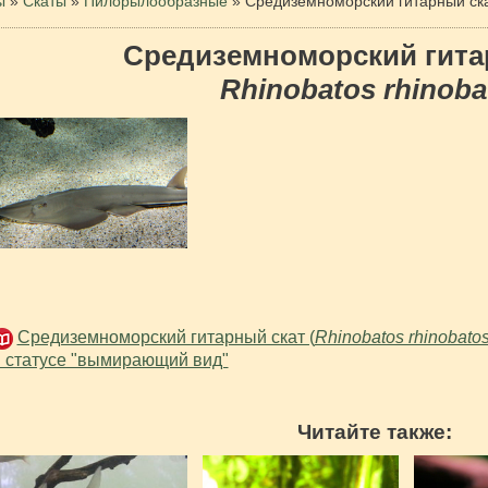
ы
»
Скаты
»
Пилорылообразные
»
Средиземноморский гитарный ск
Средиземноморский гита
Rhinobatos rhinoba
Средиземноморский гитарный скат (
Rhinobatos rhinobato
 статусе "вымирающий вид"
Читайте также: