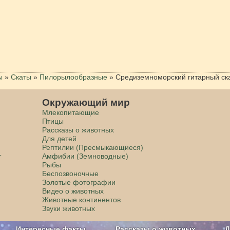
ы
»
Скаты
»
Пилорылообразные
»
Средиземноморский гитарный ск
Окружающий мир
Млекопитающие
Птицы
Рассказы о животных
Для детей
Рептилии (Пресмыкающиеся)
т
Амфибии (Земноводные)
Рыбы
Беспозвоночные
Золотые фотографии
Видео о животных
Животные континентов
Звуки животных
Интересные факты
Рассказы о животных
Д