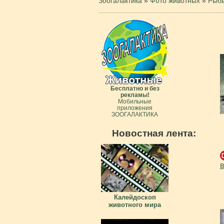
Зоогалактика
»
Фото животных
»
Рыб
Бесплатно и без
рекламы!
Мобильные
приложения
ЗООГАЛАКТИКА
Новостная лента:
в
Калейдоскоп
животного мира