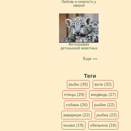
Любовь и нежность у
зверей
Фотографии
детенышей животных
Еще »»
Теги
рыбы (35)
волк (32)
птицы (29)
медведь (27)
собака (26)
рыбки (22)
аквариум (22)
рыбка (22)
кошка (19)
обезьяна (16)