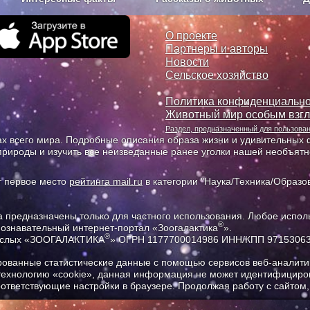
з рекламы
О проекте
О проекте
Партнеры и авторы
Новости
Сельское хозяйство
Политика конфиденциально
Животный мир особым взг
Раздел, предназначенный для пользов
х всего мира. Подробные описания образа жизни и удивительных ф
природы и изучить все неизведанные ранее уголки нашей необъят
т первое место
рейтинга mail.ru
в категории "Наука/Техника/Образов
предназначены только для частного использования. Любое исполь
®
познавательный интернет-портал «Зоогалактика
».
®
рослых «ЗООГАЛАКТИКА
» ОГРН 1177700014986 ИНН/КПП 9715306
ованные статистические данные с помощью сервисов веб-аналитик
 технологию «cookie», данная информация не может идентифициров
соответствующие настройки в браузере. Продолжая работу с сайтом