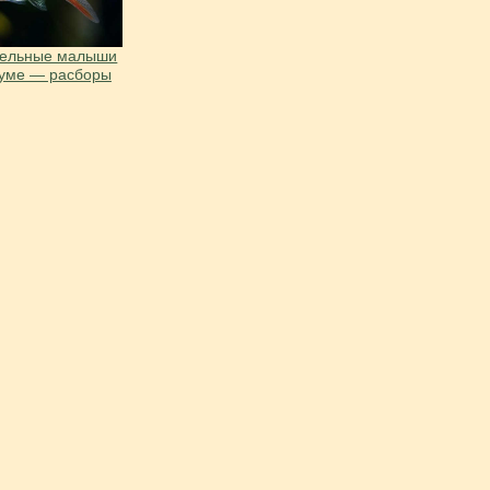
тельные малыши
иуме — расборы