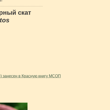
ат
рный скат
tos
s
) занесен в Красную книгу МСОП