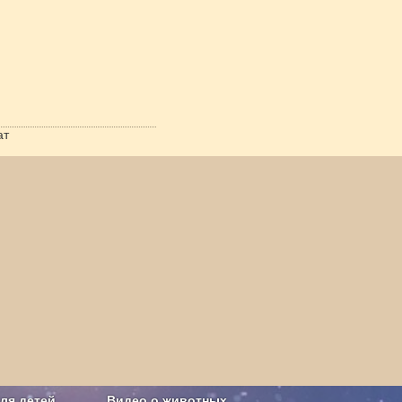
ат
ля детей
Видео о животных