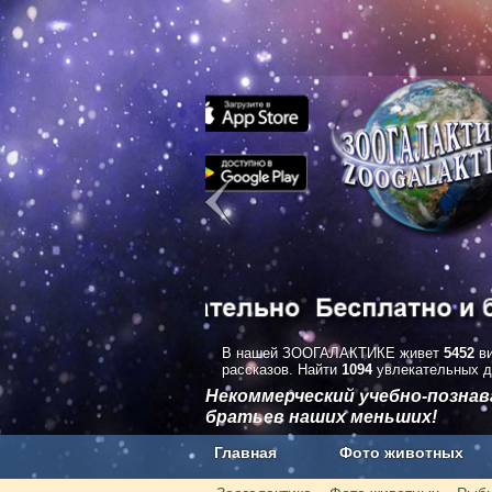
В нашей ЗООГАЛАКТИКЕ живет
5452
ви
рассказов. Найти
1094
увлекательных д
Некоммерческий учебно-позна
братьев наших меньших!
Главная
Фото животных
Наши приложения. Бесплатно и бе