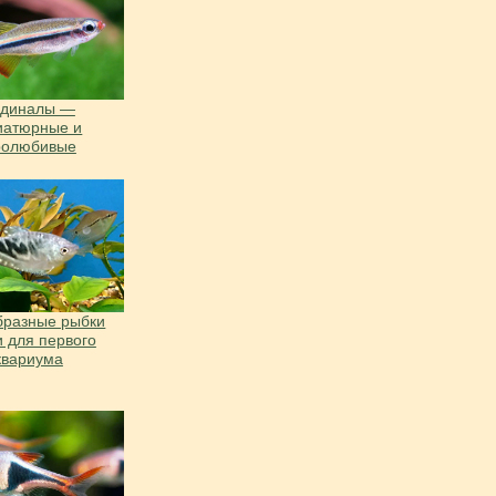
рдиналы —
иатюрные и
ролюбивые
бразные рыбки
и для первого
квариума