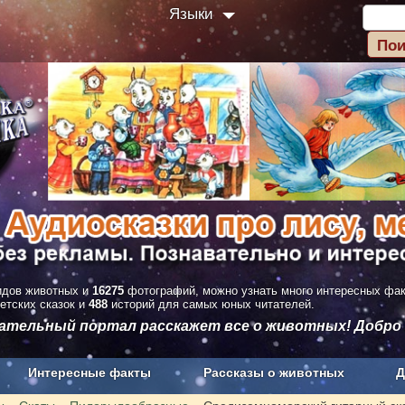
Языки
дов животных и
16275
фотографий, можно узнать много интересных фа
етских сказок и
488
историй для самых юных читателей.
вательный портал расскажет все о животных! Добро
Интересные факты
Рассказы о животных
Д
з рекламы
О проекте