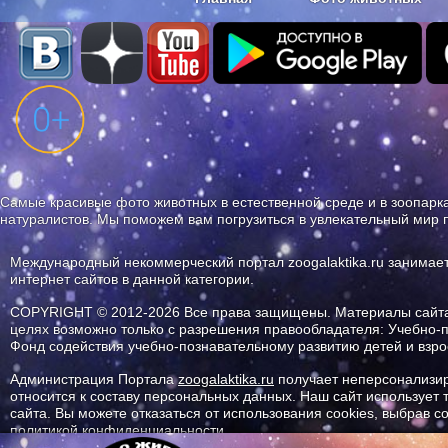
Наши приложения. Бесплатно и бе
Самые красивые фото животных в естественной среде и в зоопарка
натуралистов. Мы поможем вам погрузиться в увлекательный мир 
Международный некоммерческий портал zoogalaktika.ru занимае
интернет сайтов в данной категории.
COPYRIGHT © 2012-2026 Все права защищены. Материалы сайта 
целях возможно только с разрешения правообладателя: Учебно-
Фонд содействия учебно-познавательному развитию детей и вз
Администрация Портала
zoogalaktika.ru
получает неперсонализир
относится к составу персональных данных. Наш сайт использует
сайта. Вы можете отказаться от использования cookies, выбрав 
политикой конфиденциальности.