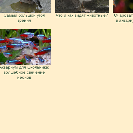
Cамый большой угол
Что и как видят животные?
Очарова
зрения
в аквар
Аквариум для школьника:
волшебное свечение
неонов