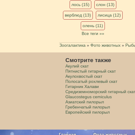
лось (15)
слон (13)
верблюд (13)
лисица (12)
олень (11)
Все теги »»
Зоогалактика
»
Фото животных
»
Рыб
Смотрите также
Акулий скат
Пятнистый гитарный скат
Акулохвостый скат
Полосатый рохлевый скат
Гитарник Халави
Средиземноморский гитарный ска
Glaucostegus cemiculus
Азиатский пилорыл
Гребенчатый пилорыл
Европейский пилорыл
Главная
Фото животных