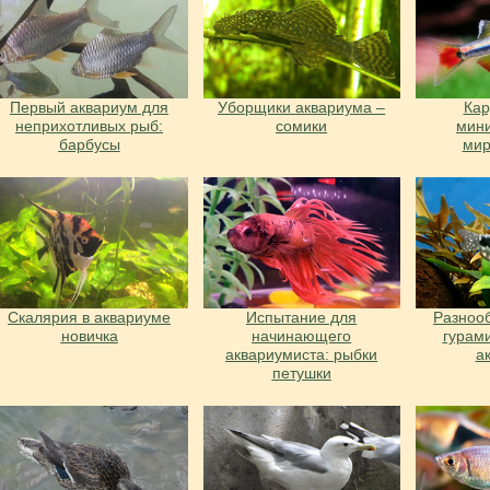
Первый аквариум для
Уборщики аквариума –
Ка
неприхотливых рыб:
сомики
мин
барбусы
ми
Скалярия в аквариуме
Испытание для
Разноо
новичка
начинающего
гурам
аквариумиста: рыбки
а
петушки