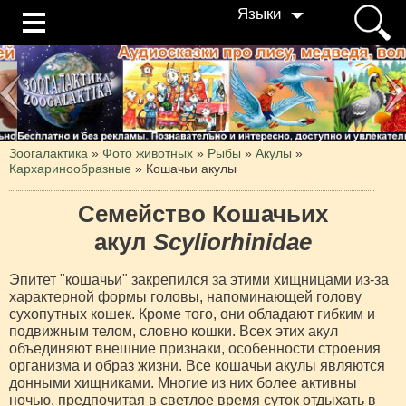
Языки
Зоогалактика
»
Фото животных
»
Рыбы
»
Акулы
»
Кархаринообразные
»
Кошачьи акулы
Семейство Кошачьих
акул
Scyliorhinidae
Эпитет "кошачьи" закрепился за этими хищницами из-за
характерной формы головы, напоминающей голову
сухопутных кошек. Кроме того, они обладают гибким и
подвижным телом, словно кошки. Всех этих акул
объединяют внешние признаки, особенности строения
организма и образ жизни. Все кошачьи акулы являются
донными хищниками. Многие из них более активны
ночью, предпочитая в светлое время суток отдыхать в