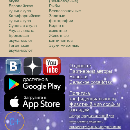
акула
(Земноводные)
Европейская
Рыбы
кунья акула
Беспозвоночные
Калифорнийская
Золотые
кунья акула
фотографии
Суповая акула
Видео о
Акула-лопата
животных
Бронзовая
Животные
акула-молот
континентов
Гигантская
Звуки животных
акула-молот
О проекте
Партнеры и авторы
Новости
Сельское хозяйство
Политика
конфиденциальности
Животный мир особым
взглядом
Раздел, предназначенный для
пользования людьми с
интеллектуальными нарушениями