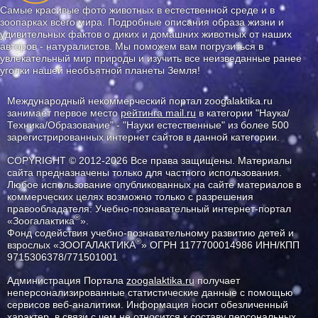
Самые красивые фото животных в естественной среде и в
зоопарках всего мира. Подробные описания образа жизни и
удивительных фактов о диких и домашних животных от наших
авторов - натуралистов. Мы поможем вам погрузиться в
увлекательный мир природы и изучить все неизведанные ранее
уголки нашей необъятной планеты Земля!
Международный некоммерческий портал zoogalaktika.ru
занимает первое место
рейтинга mail.ru
в категории "Наука/
Техника/Образование" - "Науки естественные" из более 500
зарегистрированных интернет сайтов в данной категории.
COPYRIGHT © 2012-2026 Все права защищены. Материалы
сайта предназначены только для частного использования.
Любое использование опубликованных на сайте материалов в
коммерческих целях возможно только с разрешения
правообладателя: Учебно-познавательный интернет-портал
®
«Зоогалактика
».
Фонд содействия учебно-познавательному развитию детей и
®
взрослых «ЗООГАЛАКТИКА
» ОГРН 1177700014986 ИНН/КПП
9715306378/771501001
Администрация Портала
zoogalaktika.ru
получает
неперсонализированные статистические данные с помощью
сервисов веб-аналитики. Информация носит обезличенный
характер, в связи с чем не относится к составу персональных