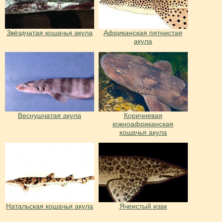
Звёздчатая кошачья акула
Африканская пятнистая
акула
Веснушчатая акула
Коричневая
южноафриканская
кошачья акула
Натальская кошачья акула
Ячеистый изак