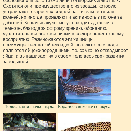
беспозвоночные, а также личинки морских животных.
Охотятся они преимущественно из засады, которую
устраивают в зарослях водной растительности или
камней, но иногда проявляют и активность в погоне за
добычей. Кошачьи акулы могут находить добычу в
темноте, благодаря острому зрению, обонянию,
чувствительной боковой линии и электрорецепторному
восприятию. Размножаются эти хищницы,
преимущественно, яйцекладкой, но некоторые виды
являются яйцеживородящими, т.е. самка не откладывает
яйца, а вынашивает их в своем теле весь срок развития
зародышей.
Полосатая кошачья акула
Коралловая кошачья акула