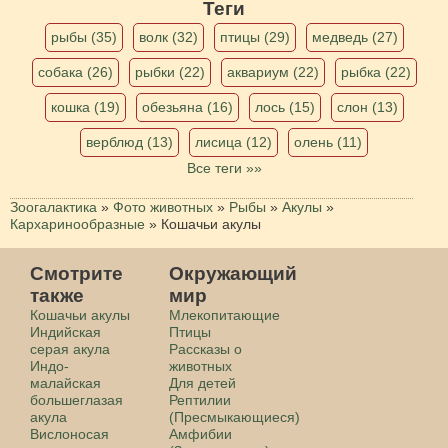
Теги
рыбы (35)
волк (32)
птицы (29)
медведь (27)
собака (26)
рыбки (22)
аквариум (22)
рыбка (22)
кошка (19)
обезьяна (16)
лось (15)
слон (13)
верблюд (13)
лисица (12)
олень (11)
Все теги »»
Зоогалактика
»
Фото животных
»
Рыбы
»
Акулы
»
Кархаринообразные
»
Кошачьи акулы
Смотрите
Окружающий
также
мир
Кошачьи акулы
Млекопитающие
Индийская
Птицы
серая акула
Рассказы о
Индо-
животных
малайская
Для детей
большеглазая
Рептилии
акула
(Пресмыкающиеся)
Вислоносая
Амфибии