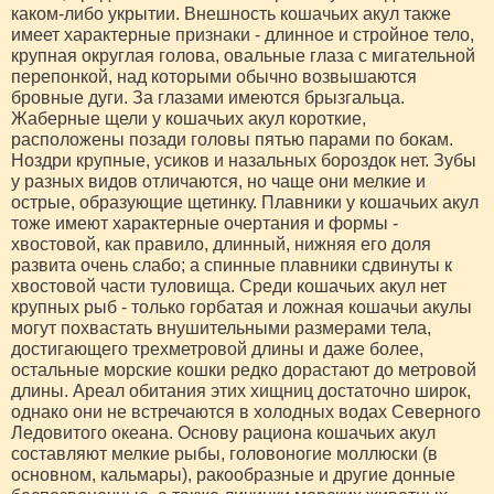
каком-либо укрытии. Внешность кошачьих акул также
имеет характерные признаки - длинное и стройное тело,
крупная округлая голова, овальные глаза с мигательной
перепонкой, над которыми обычно возвышаются
бровные дуги. За глазами имеются брызгальца.
Жаберные щели у кошачьих акул короткие,
расположены позади головы пятью парами по бокам.
Ноздри крупные, усиков и назальных бороздок нет. Зубы
у разных видов отличаются, но чаще они мелкие и
острые, образующие щетинку. Плавники у кошачьих акул
тоже имеют характерные очертания и формы -
хвостовой, как правило, длинный, нижняя его доля
развита очень слабо; а спинные плавники сдвинуты к
хвостовой части туловища. Среди кошачьих акул нет
крупных рыб - только горбатая и ложная кошачьи акулы
могут похвастать внушительными размерами тела,
достигающего трехметровой длины и даже более,
остальные морские кошки редко дорастают до метровой
длины. Ареал обитания этих хищниц достаточно широк,
однако они не встречаются в холодных водах Северного
Ледовитого океана. Основу рациона кошачьих акул
составляют мелкие рыбы, головоногие моллюски (в
основном, кальмары), ракообразные и другие донные