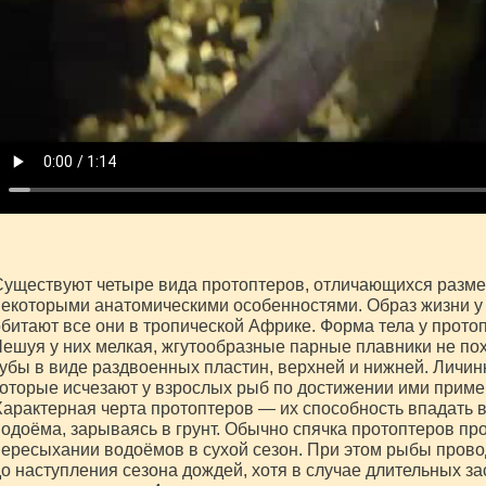
уществуют четыре вида протоптеров, отличающихся разме
екоторыми анатомическими особенностями. Образ жизни у 
битают все они в тропической Африке. Форма тела у протоп
ешуя у них мелкая, жгутообразные парные плавники не пох
убы в виде раздвоенных пластин, верхней и нижней. Личи
оторые исчезают у взрослых рыб по достижении ими приме
арактерная черта протоптеров — их способность впадать 
одоёма, зарываясь в грунт. Обычно спячка протоптеров пр
ересыхании водоёмов в сухой сезон. При этом рыбы прово
о наступления сезона дождей, хотя в случае длительных за