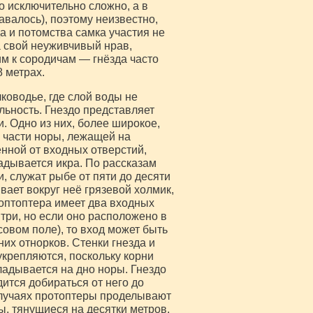
о исключительно сложно, а в
авалось), поэтому неизвестно,
да и потомства самка участия не
а свой неуживчивый нрав,
м к сородичам — гнёзда часто
8 метрах.
ководье, где слой воды не
льность. Гнездо представляет
. Одно из них, более широкое,
й части норы, лежащей на
ённой от входных отверстий,
адывается икра. По рассказам
, служат рыбе от пяти до десяти
ивает вокруг неё грязевой холмик,
роптоптера имеет два входных
три, но если оно расположено в
совом поле), то вход может быть
них отнорков. Стенки гнезда и
укрепляются, поскольку корни
ладывается на дно норы. Гнездо
дится добираться от него до
случаях протоптеры проделывают
, тянущиеся на десятки метров.