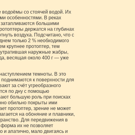
 водоёмы со стоячей водой. Их
ми особенностями. В реках
то затапливаются большими
протоптеры держатся на глубинах
тнуть воздуха. Подсчитано, что с
днем только 2 % необходимого
ем крупнее протоптер, тем
а утратившая наружные жабры,
да, весящая около 400 г — уже
 наступлением темноты. В это
м, поднимаются к поверхности для
ают за счёт угреобразного
тся по дну с помощью
рают большую роль при поисках
енно обильно покрыты ими
ает протоптер, зрение не может
агается на обоняние и плавники,
ранство. Для передвижения в
 форма их не позволяет
о и апатично, мало двигаясь и