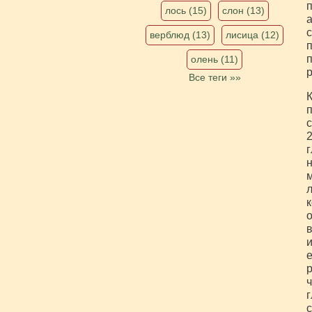
п
лось (15)
слон (13)
а
с
верблюд (13)
лисица (12)
п
п
олень (11)
р
Все теги »»
К
п
с
2
г
н
м
л
к
о
в
и
е
р
ч
г
с