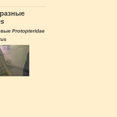
бразные
es
ковые
Protopteridae
rus