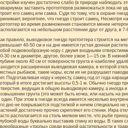
остройки изучен достаточно слабо (в природе наблюдать эт
квариумах заставить протоптеров размножаться пока не уд
троит его самец или самка. Судя по тому, что в охране гнез
ринимает, вероятнее, что гнездо строит самец. Несмотря н
ротоптер во время размножения становится менее нетерпи
асполагаются на небольшом расстоянии друг от друга, в 7-
ак правило, выводковое гнездо протоптера строится на мел
ревышает 40-50 см и на дне имеется густая донная растите
обой подковообразную нору с двумя входными отверстиями
0-30 см в диаметре, другое, более узкое 1—15 см. В нижне
лубине около 40 см от поверхности грунта и наиболее удал
аходится расширенная выводковая камера, в которой откл
естных рыбаков, такие норы, если их не разрушают паводки
ет. Подготавливая нору к нересту, самец год от года наращ
оторый в итоге достигает высоты 0,5-1 м. Обычно гнездо п
тверстия, ведущих в общую выводковую камеру, а иногда и 
озвышении грунта (это может быть кочка, или насыпь на ри
 один. При этом в гнезде всегда имеется несколько внутрен
го дно не покрываются подстилкой и ничем специально не 
астений достаточно прочно скрепляют его стенки. Икра отк
асто располагается на столь мелком месте, что рыбе прихо
лубокой воды буквально выставив спину из воды. В таких 
воеобразные «тропы» среди водной растительности и травы