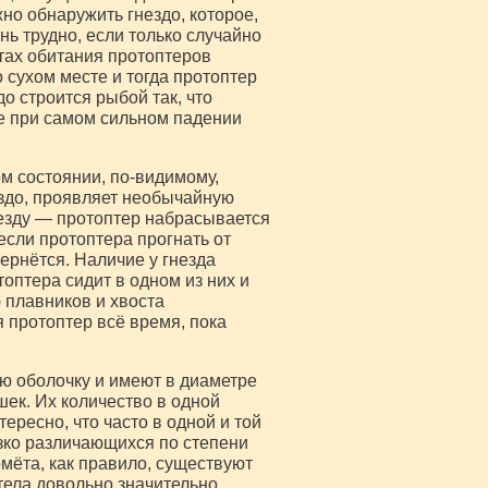
но обнаружить гнездо, которое,
нь трудно, если только случайно
стах обитания протоптеров
 сухом месте и тогда протоптер
до строится рыбой так, что
же при самом сильном падении
ом состоянии, по-видимому,
здо, проявляет необычайную
незду — протоптер набрасывается
если протоптера прогнать от
вернётся. Наличие у гнезда
топтера сидит в одном из них и
 плавников и хвоста
 протоптер всё время, пока
ую оболочку и имеют в диаметре
шек. Их количество в одной
ересно, что часто в одной и той
езко различающихся по степени
омёта, как правило, существуют
ела довольно значительно,