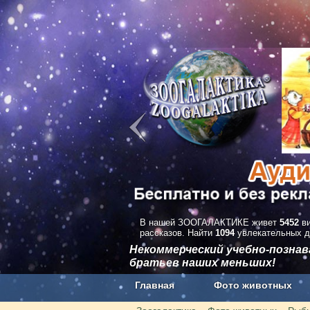
В нашей ЗООГАЛАКТИКЕ живет
5452
ви
рассказов. Найти
1094
увлекательных д
Некоммерческий учебно-позна
братьев наших меньших!
Главная
Фото животных
Наши приложения. Бесплатно и бе