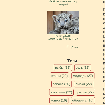
п
Любовь и нежность у
зверей
П
к
п
о
а
н
Фотографии
В
детенышей животных
н
в
Еще »»
п
Р
с
Теги
п
рыбы (35)
волк (32)
д
м
птицы (29)
медведь (27)
п
с
собака (26)
рыбки (22)
П
аквариум (22)
рыбка (22)
м
с
кошка (19)
обезьяна (16)
м