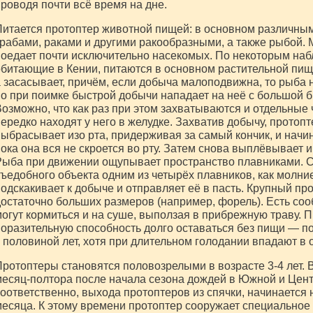
роводя почти всё время на дне.
итается протоптер животной пищей: в основном различн
рабами, раками и другими ракообразными, а также рыбой.
оедает почти исключительно насекомых. По некоторым на
битающие в Кении, питаются в основном растительной пище
 засасывает, причём, если добыча малоподвижна, то рыба 
о при поимке быстрой добычи нападает на неё с большой 
озможно, что как раз при этом захватываются и отдельные 
ередко находят у него в желудке. Захватив добычу, протопте
ыбрасывает изо рта, придерживая за самый кончик, и начи
ока она вся не скроется во рту. Затем снова выплёвывает и 
ыба при движении ощупывает пространство плавниками. С
ъедобного объекта одним из четырёх плавников, как молн
одскакивает к добыче и отправляет её в пасть. Крупный пр
остаточно больших размеров (например, форель). Есть соо
огут кормиться и на суше, выползая в прибрежную траву.
оразительную способность долго оставаться без пищи — по
 половиной лет, хотя при длительном голодании впадают в 
ротоптеры становятся половозрелыми в возрасте 3-4 лет. 
есяц-полтора после начала сезона дождей в Южной и Цен
оответственно, выхода протоптеров из спячки, начинается 
есяца. К этому времени протоптер сооружает специальное 