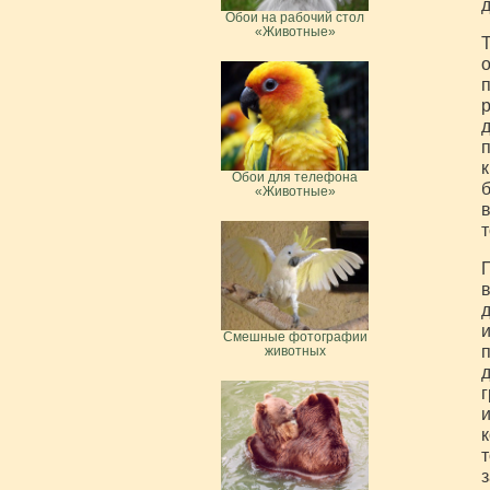
д
Обои на рабочий стол
«Животные»
Т
о
п
р
д
п
к
Обои для телефона
б
«Животные»
в
т
П
в
д
и
Смешные фотографии
п
животных
д
г
и
к
т
з