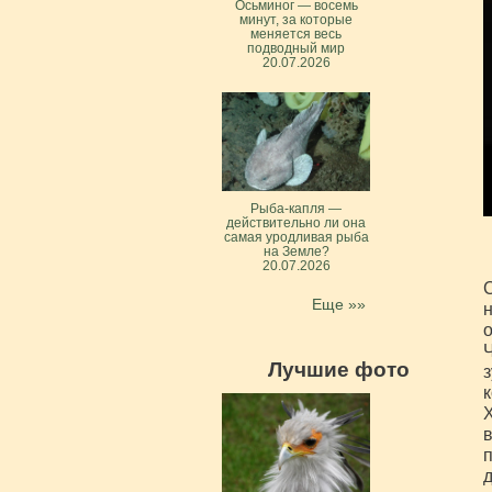
Осьминог — восемь
минут, за которые
меняется весь
подводный мир
20.07.2026
Рыба-капля —
действительно ли она
самая уродливая рыба
на Земле?
20.07.2026
С
Еще »»
н
о
Ч
Лучшие фото
з
к
Х
в
п
д