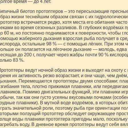
олгое время — до 4 лет.
ипичный биотоп протоптеров – это пересыхающие пресные
браз жизни теснейшим образом связан с их гидрологически
ротоптер встречается редко, хотя места его обитания час
еками во время сезонных разливов. В глубоких водоёмах 
о 60 м, но постоянно поднимаются к поверхности, чтобы гло
омощью жаберного дыхания взрослая рыба получает в сре
ислорода, остальные 98 % — с помощью лёгких. При этом ч
ольше он полагается на лёгочное дыхание — молодь, едв
есящая до 200 г, получает через жабры почти 90 % кислоро
олько 83 %.
ротоптеры ведут ночной образ жизни и выходят на охоту с
ремя их активность резко возрастает, и они чаще, чем днё
ыхания. Перемещаются протоптеры двумя способами: плав
згибания тела, плотно прижимая плавники, или передвигаю
лавников. Помимо двигательных функций, эти плавники иг
обычи, так как они густо усеяны вкусовыми почками (особ
рудные плавники). В мутной воде водоёмов, в которых обит
грать значительной роли, поэтому рыба при ориентации пол
оторыми ползущий протоптер обследует окружающее прост
олще воды плавники протоптера пригодны мало, поскольку
агребать воду. В дневное время протоптеры ведут себя вял