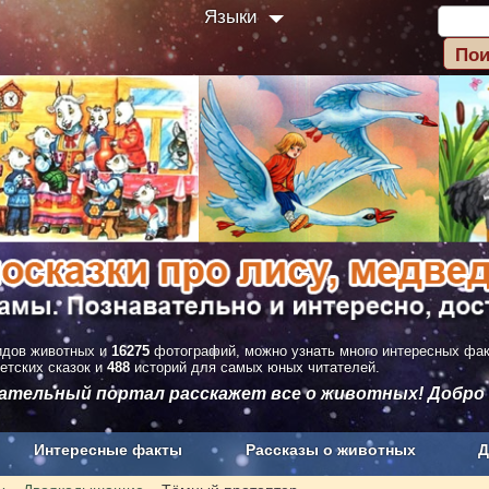
Языки
дов животных и
16275
фотографий, можно узнать много интересных фа
етских сказок и
488
историй для самых юных читателей.
вательный портал расскажет все о животных! Добро
Интересные факты
Рассказы о животных
Д
з рекламы
О проекте