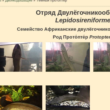
ы
»
Двоякодышащие
»
Тёмный протоптер
Отряд Двулёгочникоо
Lepidosireniform
Семейство Африканские двулёгочни
Род Прото́пте́р
Protopte