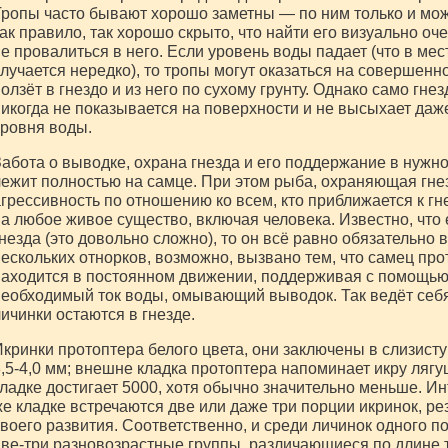
ропы часто бывают хорошо заметны — по ним только и мож
ак правило, так хорошо скрыто, что найти его визуально оче
е провалиться в него. Если уровень воды падает (что в ме
лучается нередко), то тропы могут оказаться на совершенно
олзёт в гнездо и из него по сухому грунту. Однако само гнез
икогда не показывается на поверхности и не высыхает да
ровня воды.
абота о выводке, охрана гнезда и его поддержание в нужн
ежит полностью на самце. При этом рыба, охраняющая гне
грессивность по отношению ко всем, кто приближается к г
а любое живое существо, включая человека. Известно, что 
незда (это довольно сложно), то он всё равно обязательно 
ескольких отнорков, возможно, вызвано тем, что самец про
аходится в постоянном движении, поддерживая с помощью
еобходимый ток воды, омывающий выводок. Так ведёт себя
ичинки остаются в гнезде.
кринки протоптера белого цвета, они заключены в слизист
,5-4,0 мм; внешне кладка протоптера напоминает икру лягу
ладке достигает 5000, хотя обычно значительно меньше. Инт
е кладке встречаются две или даже три порции икринок, р
воего развития. Соответственно, и среди личинок одного п
ве-три разновозрастные группы, различающиеся по длине т