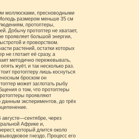
ыми моллюсками, пресноводными
 Молодь размером меньше 35 см
блюдениям, протоптеры,
й. Добычу протоптер не хватает,
не проявляет большой энергии,
быстротой и проворством.
части растений, остатки которых
р не глотает её сразу, а
нает методично пережевывать,
опять жуёт, и так несколько раз.
тоит протоптеру лишь коснуться
иеносным броском он
отоптер может заглотать рыбу
бщения о том, что протоптеры
 Протоптеры проявляют
 данным экспериментов, до трёх
оцепенение.
В августе—сентябре, через
тральной Африке и,
нерест, который длится около
выводковое гнездо. Процесс его