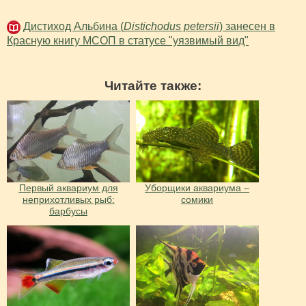
Дистиход Альбина (
Distichodus petersii
) занесен в
Красную книгу МСОП в статусе "уязвимый вид"
Читайте также:
Первый аквариум для
Уборщики аквариума –
неприхотливых рыб:
сомики
барбусы