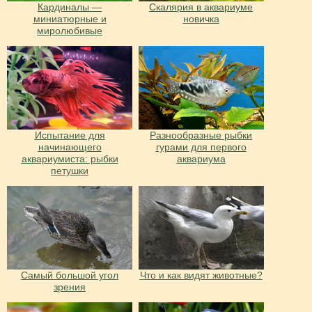
Кардиналы —
Скалярия в аквариуме
миниатюрные и
новичка
миролюбивые
Испытание для
Разнообразные рыбки
начинающего
гурами для первого
аквариумиста: рыбки
аквариума
петушки
Cамый большой угол
Что и как видят животные?
зрения