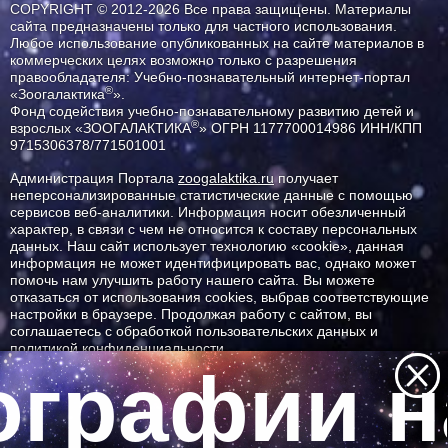
COPYRIGHT © 2012-2026 Все права защищены. Материалы
сайта предназначены только для частного использования.
Любое использование опубликованных на сайте материалов в
коммерческих целях возможно только с разрешения
правообладателя: Учебно-познавательный интернет-портал
®
«Зоогалактика
».
Фонд содействия учебно-познавательному развитию детей и
®
взрослых «ЗООГАЛАКТИКА
» ОГРН 1177700014986 ИНН/КПП
9715306378/771501001
Администрация Портала
zoogalaktika.ru
получает
неперсонализированные статистические данные с помощью
сервисов веб-аналитики. Информация носит обезличенный
характер, в связи с чем не относится к составу персональных
данных. Наш сайт использует технологию «cookie», данная
информация не может идентифицировать вас, однако может
помочь нам улучшить работу нашего сайта. Вы можете
отказаться от использования cookies, выбрав соответствующие
настройки в браузере. Продолжая работу с сайтом, вы
соглашаетесь с обработкой пользовательских данных и
политикой конфиденциальности.
графии н
ID ресурса: 9540