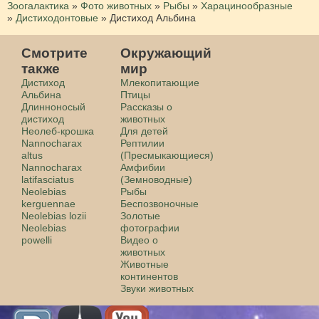
Зоогалактика
»
Фото животных
»
Рыбы
»
Харацинообразные
»
Дистиходонтовые
»
Дистиход Альбина
Смотрите
Окружающий
также
мир
Дистиход
Млекопитающие
Альбина
Птицы
Длинноносый
Рассказы о
дистиход
животных
Неолеб-крошка
Для детей
Nannocharax
Рептилии
altus
(Пресмыкающиеся)
Nannocharax
Амфибии
latifasciatus
(Земноводные)
Neolebias
Рыбы
kerguennae
Беспозвоночные
Neolebias lozii
Золотые
Neolebias
фотографии
powelli
Видео о
животных
Животные
континентов
Звуки животных