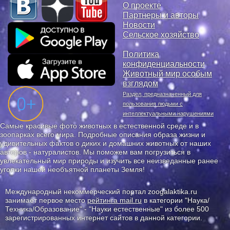
О проекте
Партнеры и авторы
Новости
Сельское хозяйство
Политика
конфиденциальности
Животный мир особым
взглядом
Раздел, предназначенный для
пользования людьми с
интеллектуальными нарушениями
Самые красивые фото животных в естественной среде и в
зоопарках всего мира. Подробные описания образа жизни и
удивительных фактов о диких и домашних животных от наших
авторов - натуралистов. Мы поможем вам погрузиться в
увлекательный мир природы и изучить все неизведанные ранее
уголки нашей необъятной планеты Земля!
Международный некоммерческий портал zoogalaktika.ru
занимает первое место
рейтинга mail.ru
в категории "Наука/
Техника/Образование" - "Науки естественные" из более 500
зарегистрированных интернет сайтов в данной категории.