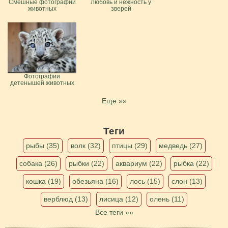
Смешные фотографии
Любовь и нежность у
животных
зверей
Фотографии
детенышей животных
Еще »»
Теги
рыбы (35)
волк (32)
птицы (29)
медведь (27)
собака (26)
рыбки (22)
аквариум (22)
рыбка (22)
кошка (19)
обезьяна (16)
лось (15)
слон (13)
верблюд (13)
лисица (12)
олень (11)
Все теги »»