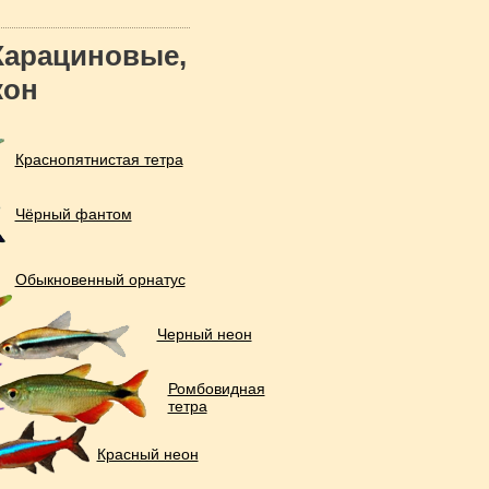
Харациновые,
кон
Краснопятнистая тетра
Чёрный фантом
Обыкновенный орнатус
Черный неон
Ромбовидная
тетра
Красный неон