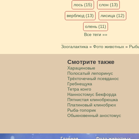
лось (15)
слон (13)
верблюд (13)
лисица (12)
олень (11)
Все теги »»
Зоогалактика
»
Фото животных
»
Рыб
Смотрите также
Харациновые
Полосатый лепоринус
Трёхточечный псевданос
Гребнещука
Тетра конго
Нанностомус Бекфорда
Пятнистая клинобрюшка
Платиновый клинобрюх
Рыба-топорик
Обыкновенный аностомус
Главная
Фото животных