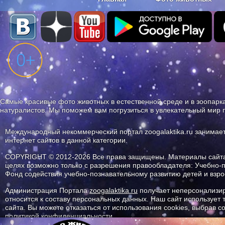
Наши приложения. Бесплатно и бе
Самые красивые фото животных в естественной среде и в зоопарка
натуралистов. Мы поможем вам погрузиться в увлекательный мир 
Международный некоммерческий портал zoogalaktika.ru занимае
интернет сайтов в данной категории.
COPYRIGHT © 2012-2026 Все права защищены. Материалы сайта 
целях возможно только с разрешения правообладателя: Учебно-
Фонд содействия учебно-познавательному развитию детей и вз
Администрация Портала
zoogalaktika.ru
получает неперсонализир
относится к составу персональных данных. Наш сайт использует
сайта. Вы можете отказаться от использования cookies, выбрав 
политикой конфиденциальности.