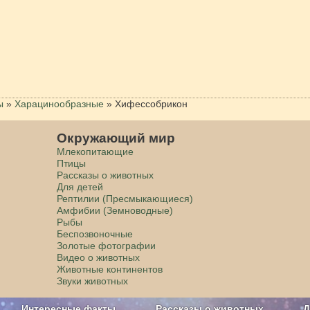
ы
»
Харацинообразные
»
Хифессобрикон
Окружающий мир
Млекопитающие
Птицы
Рассказы о животных
Для детей
Рептилии (Пресмыкающиеся)
Амфибии (Земноводные)
Рыбы
Беспозвоночные
Золотые фотографии
Видео о животных
Животные континентов
Звуки животных
Интересные факты
Рассказы о животных
Д