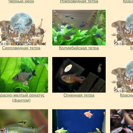
Чёрный неон
Ромбовидная тетра
Крас
Серповидная тетра
Колумбийская тетра
М
Красно-желтый орнатус
Огненная тетра
Красн
(фантом)