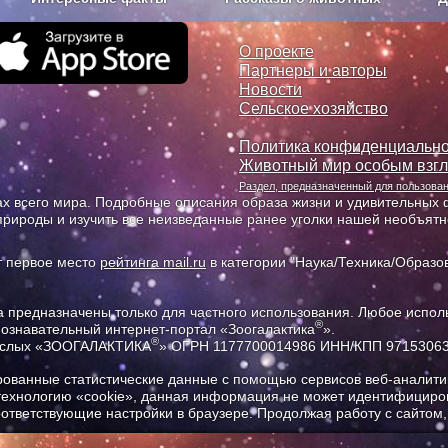
з рекламы
О проекте
О проекте
Партнеры и авторы
Новости
Сельское хозяйство
Политика конфиденциально
Животный мир особым взг
Раздел, предназначенный для пользов
х всего мира. Подробные описания образа жизни и удивительных ф
природы и изучить все неизведанные ранее уголки нашей необъят
т первое место
рейтинга mail.ru
в категории "Наука/Техника/Образов
предназначены только для частного использования. Любое исполь
®
познавательный интернет-портал «Зоогалактика
».
®
рослых «ЗООГАЛАКТИКА
» ОГРН 1177700014986 ИНН/КПП 9715306
ованные статистические данные с помощью сервисов веб-аналитик
 технологию «cookie», данная информация не может идентифициров
соответствующие настройки в браузере. Продолжая работу с сайтом