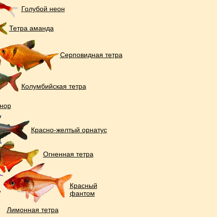
Голубой неон
Тетра аманда
Серповидная тетра
Колумбийская тетра
нор
Красно-желтый орнатус
Огненная тетра
Красный
фантом
Лимонная тетра