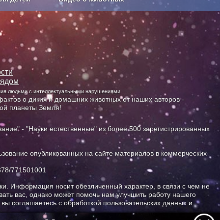
Сельское хозяйство
сти
лядом
ания людьми с интеллектуальными нарушениями
актов о диких и домашних животных от наших авторов -
ной планеты Земля!
ание" - "Науки естественные" из более 500 зарегистрированных
зование опубликованных на сайте материалов в коммерческих
378/771501001
и. Информация носит обезличенный характер, в связи с чем не
ать вас, однако может помочь нам улучшить работу нашего
, вы соглашаетесь с обработкой пользовательских данных и