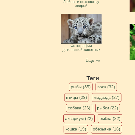
Любовь и нежность у
зверей
Фотографии
детенышей животных
Еще »»
Теги
рыбы (35)
волк (32)
птицы (29)
медведь (27)
собака (26)
рыбки (22)
аквариум (22)
рыбка (22)
кошка (19)
обезьяна (16)