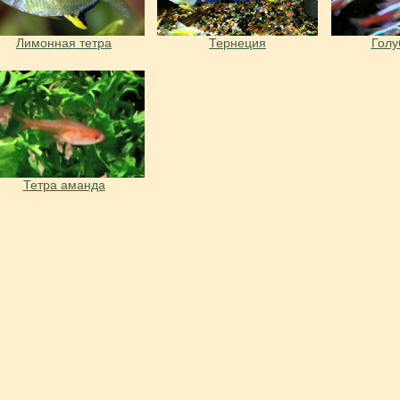
Лимонная тетра
Тернеция
Голу
Тетра аманда