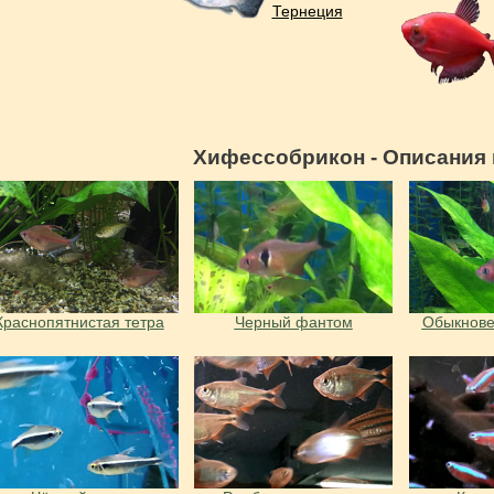
Тернеция
Хифессобрикон - Описания 
Краснопятнистая тетра
Черный фантом
Обыкнове