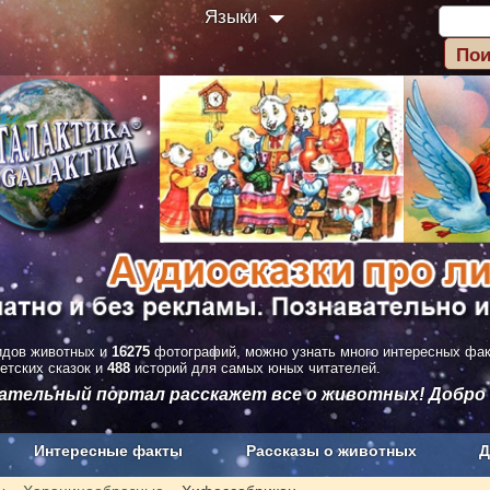
Языки
дов животных и
16275
фотографий, можно узнать много интересных фа
етских сказок и
488
историй для самых юных читателей.
вательный портал расскажет все о животных! Добро
Интересные факты
Рассказы о животных
Д
з рекламы
О проекте