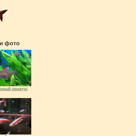
и фото
нный орнатус