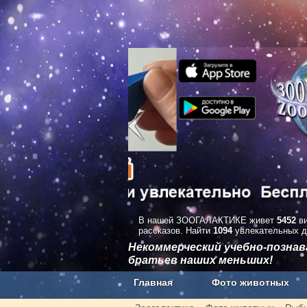
В нашей ЗООГАЛАКТИКЕ живет
5452
ви
рассказов. Найти
1094
увлекательных д
Некоммерческий учебно-позна
братьев наших меньших!
Главная
Фото животных
Наши приложения. Бесплатно и бе