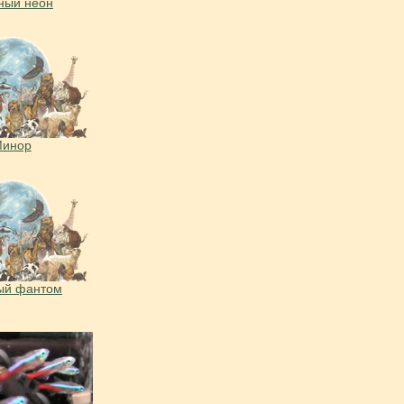
ный неон
инор
ый фантом