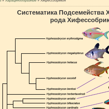
ы
»
Харацинообразные
»
Хифессобрикон
Систематика Подсемейства 
рода Хифессобри