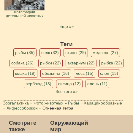
Фотографии
детенышей животных
Еще »»
Теги
рыбы (35)
волк (32)
птицы (29)
медведь (27)
собака (26)
рыбки (22)
аквариум (22)
рыбка (22)
кошка (19)
обезьяна (16)
лось (15)
слон (13)
верблюд (13)
лисица (12)
олень (11)
Все теги »»
Зоогалактика
»
Фото животных
»
Рыбы
»
Харацинообразные
»
Хифессобрикон
»
Огненная тетра
Смотрите
Окружающий
также
мир