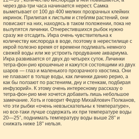
через два-три часа начинается нерест. Самка
выметывает от 100 до 400 мелких прозрачных клейких
икринок. Прилипая к листьям и стеблям растений, они
повисают на них, находясь в таком положении, пока не
вылупятся личинки. Отнерестившихся рыбок нужно
сразу же отсадить. Икра очень чувствительна к
количеству кислорода в воде, поэтому в нерестилище с
икрой полезно время от времени подливать немного
свежей воды или же устроить продувание аквариума.
Икра развивается от двух до четырех суток. Личинки
тетра-фон-рио крошечные и кажутся состоящими из двух
шаров — глаз и маленького прозрачного хвостика. Они
не плавают в толще воды, как личинки данио рерио, а
как бы ползают по растениям, дну и стенкам, подбирая
инфузорий». К этому очень интересному рассказу о
тетра-фон-рио мне хочется добавить лишь небольшое
замечание. Хоть и говорит Федор Михайлович Полканов,
что эти рыбки «очень невзыскательны к температуре»,
но все-таки лучше содержать их при температуре воды
20—25°, поднимать температуру воды выше 28° и
снижать ниже 18° нельзя.