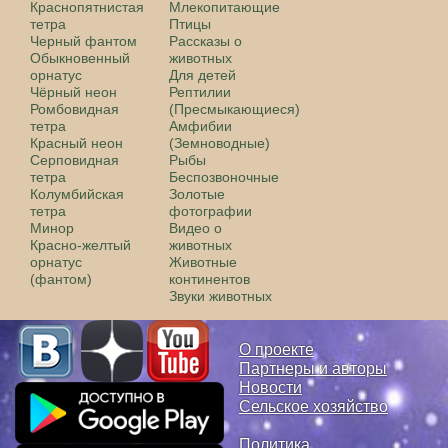
Краснопятнистая
Млекопитающие
тетра
Птицы
Черный фантом
Рассказы о
Обыкновенный
животных
орнатус
Для детей
Чёрный неон
Рептилии
Ромбовидная
(Пресмыкающиеся)
тетра
Амфибии
Красный неон
(Земноводные)
Серповидная
Рыбы
тетра
Беспозвоночные
Колумбийская
Золотые
тетра
фотографии
Минор
Видео о
Красно-желтый
животных
орнатус
Животные
(фантом)
континентов
Звуки животных
О проекте
Партнеры и авторы
Новости
Сельское хозяйство
Политика