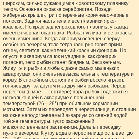
широким, сильно сужающимся к хвостовому плавнику
телом. Основная окраска серебристая. Позади
жаберных крышек три поперечные коричнево-черные
полоски. Задняя часть тела и все плавники ярко-
красные. По краю заднепроходного плавника у самца
имеется черная окантовка. Рыбка пуглива, и ее окраска
очень изменчива. Когда аквариум освещен сверху,
особенно вечером, тело тетра-фон-рио горит ярким
огнем, светится, как маленький красный фонарик. Но
опусти в аквариум сачок и увидишь, как фонарик
погаснет, тело рыбки станет бледным, бесцветным.
Живут эти рыбки в любых, даже самых маленьких
аквариумах, они очень невзыскательны к температуре и
корму. В спокойном состоянии рыбки весело играют,
гоняясь друг за другом и за другими рыбками. Перед
нерестом (в мае — сентябре) пара рыбок содержится
несколько дней в аквариуме с повышенной
температурой (26—28°) при обильном кормлении
мотылем. Затем их переводят в нерестилище, в стоящий
на окне неподогреваемый аквариум со свежей водой
той же температуры, густо засаженный
мелколиственными растениями. Делать пересадку
нужно вечером. К утру вода в нерестилище остывает до
22—18°, количество кислорода в ней повышается, а