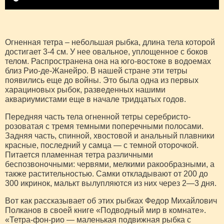
Огненная тетра – небольшая рыбка, длина тела которой
достигает 3-4 см. У нее овальное, уплощенное с боков
телом. Распространена она на юго-востоке в водоемах
близ Рио-де-Жанейро. В нашей стране эти тетры
появились еще до войны. Это была одна из первых
харациновых рыбок, разведенных нашими
аквариумистами еще в начале тридцатых годов.
Передняя часть тела огненной тетры серебристо-
розоватая с тремя темными поперечными полосами.
Задняя часть, спинной, хвостовой и анальный плавники
красные, последний у самца — с темной оторочкой.
Питается пламенная тетра различными
беспозвоночными: червями, мелкими ракообразными, а
также растительностью. Самки откладывают от 200 до
300 икринок, малькт вылупляются из них через 2—3 дня.
Вот как рассказывает об этих рыбках Федор Михайлович
Полканов в своей книге «Подводный мир в комнате».
«Тетра-фон-рио — маленькая подвижная рыбка с