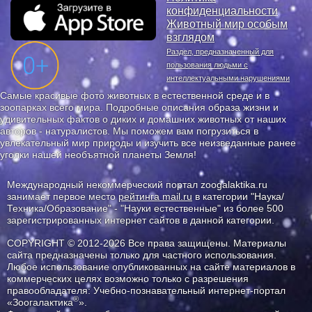
конфиденциальности
Животный мир особым
взглядом
Раздел, предназначенный для
пользования людьми с
интеллектуальными нарушениями
Самые красивые фото животных в естественной среде и в
зоопарках всего мира. Подробные описания образа жизни и
удивительных фактов о диких и домашних животных от наших
авторов - натуралистов. Мы поможем вам погрузиться в
увлекательный мир природы и изучить все неизведанные ранее
уголки нашей необъятной планеты Земля!
Международный некоммерческий портал zoogalaktika.ru
занимает первое место
рейтинга mail.ru
в категории "Наука/
Техника/Образование" - "Науки естественные" из более 500
зарегистрированных интернет сайтов в данной категории.
COPYRIGHT © 2012-2026 Все права защищены. Материалы
сайта предназначены только для частного использования.
Любое использование опубликованных на сайте материалов в
коммерческих целях возможно только с разрешения
правообладателя: Учебно-познавательный интернет-портал
®
«Зоогалактика
».