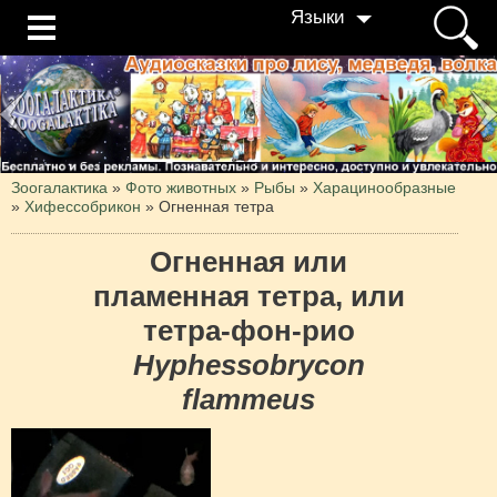
Языки
Зоогалактика
»
Фото животных
»
Рыбы
»
Харацинообразные
»
Хифессобрикон
»
Огненная тетра
Огненная или
пламенная тетра, или
тетра-фон-рио
Hyphessobrycon
flammeus