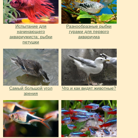
Испытание для
Разнообразные рыбки
начинающего
гурами для первого
аквариумиста: рыбки
аквариума
петушки
Cамый большой угол
Что и как видят животные?
зрения