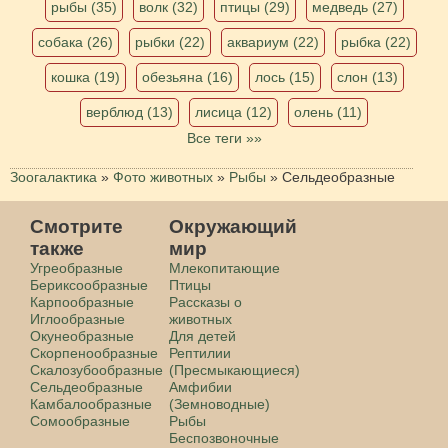
рыбы (35)
волк (32)
птицы (29)
медведь (27)
собака (26)
рыбки (22)
аквариум (22)
рыбка (22)
кошка (19)
обезьяна (16)
лось (15)
слон (13)
верблюд (13)
лисица (12)
олень (11)
Все теги »»
Зоогалактика
»
Фото животных
»
Рыбы
»
Сельдеобразные
Смотрите
Окружающий
также
мир
Угреобразные
Млекопитающие
Бериксообразные
Птицы
Карпообразные
Рассказы о
Иглообразные
животных
Окунеобразные
Для детей
Скорпенообразные
Рептилии
Скалозубообразные
(Пресмыкающиеся)
Сельдеобразные
Амфибии
Камбалообразные
(Земноводные)
Сомообразные
Рыбы
Беспозвоночные