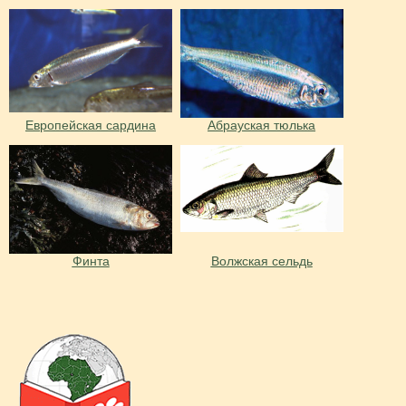
Европейская сардина
Абрауская тюлька
Финта
Волжская сельдь