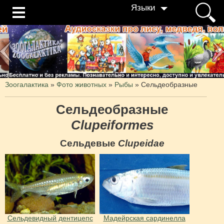
Языки
Зоогалактика
»
Фото животных
»
Рыбы
»
Сельдеобразные
Сельдеобразные
Clupeiformes
Сельдевые
Clupeidae
Сельдевидный дентицепс
Мадейрская сардинелла