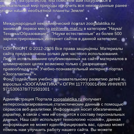
авторов - натуралистов. Мы поможем вам погрузиться в
увлекательный мир природы и изучить все неизведанные ранее
уголки нашей необъятной планеты Земля!
Международный некоммерческий портал zoogalaktika.ru
занимает первое место
рейтинга mail.ru
в категории "Наука/
Техника/Образование" - "Науки естественные" из более 500
зарегистрированных интернет сайтов в данной категории.
COPYRIGHT © 2012-2026 Все права защищены. Материалы
сайта предназначены только для частного использования.
Любое использование опубликованных на сайте материалов в
коммерческих целях возможно только с разрешения
правообладателя: Учебно-познавательный интернет-портал
®
«Зоогалактика
».
Фонд содействия учебно-познавательному развитию детей и
®
взрослых «ЗООГАЛАКТИКА
» ОГРН 1177700014986 ИНН/КПП
9715306378/771501001
Администрация Портала
zoogalaktika.ru
получает
неперсонализированные статистические данные с помощью
сервисов веб-аналитики. Информация носит обезличенный
характер, в связи с чем не относится к составу персональных
данных. Наш сайт использует технологию «cookie», данная
информация не может идентифицировать вас, однако может
помочь нам улучшить работу нашего сайта. Вы можете