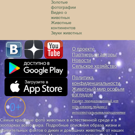
Золотые
фотографии
Видео о
животных
Животные
континентов
Звуки животных
О проекте
Партнеры и авторы
Новости
Сельское хозяйство
Политика
конфиденциальности
Животный мир особым
взглядом
Раздел, предназначенный для
пользования людьми с
интеллектуальными нарушениями
Самые красивые фото животных в естественной среде и в
зоопарках всего мира. Подробные описания образа жизни и
удивительных фактов о диких и домашних животных от наших