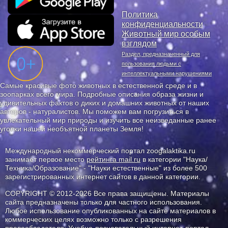
Политика
конфиденциальности
Животный мир особым
взглядом
Раздел, предназначенный для
пользования людьми с
интеллектуальными нарушениями
Самые красивые фото животных в естественной среде и в
зоопарках всего мира. Подробные описания образа жизни и
удивительных фактов о диких и домашних животных от наших
авторов - натуралистов. Мы поможем вам погрузиться в
увлекательный мир природы и изучить все неизведанные ранее
уголки нашей необъятной планеты Земля!
Международный некоммерческий портал zoogalaktika.ru
занимает первое место
рейтинга mail.ru
в категории "Наука/
Техника/Образование" - "Науки естественные" из более 500
зарегистрированных интернет сайтов в данной категории.
COPYRIGHT © 2012-2026 Все права защищены. Материалы
сайта предназначены только для частного использования.
Любое использование опубликованных на сайте материалов в
коммерческих целях возможно только с разрешения