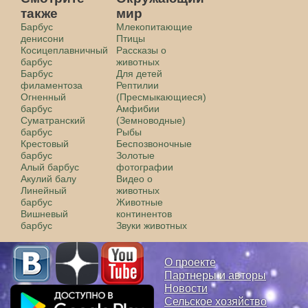
также
мир
Барбус
Млекопитающие
денисони
Птицы
Косицеплавничный
Рассказы о
барбус
животных
Барбус
Для детей
филаментоза
Рептилии
Огненный
(Пресмыкающиеся)
барбус
Амфибии
Суматранский
(Земноводные)
барбус
Рыбы
Крестовый
Беспозвоночные
барбус
Золотые
Алый барбус
фотографии
Акулий балу
Видео о
Линейный
животных
барбус
Животные
Вишневый
континентов
барбус
Звуки животных
О проекте
Партнеры и авторы
Новости
Сельское хозяйство