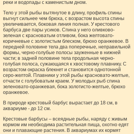
реки и водопады с каменистым дном.
Тело у этой рыбы вытянутое в длину, профиль спины
выгнут сильнее чем брюха, с возрастом высота спины
увеличивается, боковая линия полная. У крестового
барбуса две пары усиков. Спина у него оливково-
зеленая с красноватым отливом, бока желтовато-
коричневые с золотистым блеском, брюхо оранжевое. В
передней половине тела два поперечные, неправильной
формы, черно-голубые полосы зауженные в нижней
части; в задней половине тела продольная черно-
голубая полоса, сужающаяся к хвостовому плавнику. С
возрастом окраска блекнет и становится однотонной
серо-желтой. Плавники у этой рыбы красновато-желтые,
отчасти с голубоватым краем. У молодых рыб спина
зеленовато-оранжевая, бока золотисто-желтые, брюхо
оранжевое.
В природе крестовый барбус вырастает до 18 см, в
аквариуме - до 12 см.
Крестовые барбусы – всеядные рыбы, наряду с живым
кормом им необходима растительная пища, охотно едят
они и плавающие растения. В аквариумах их кормят