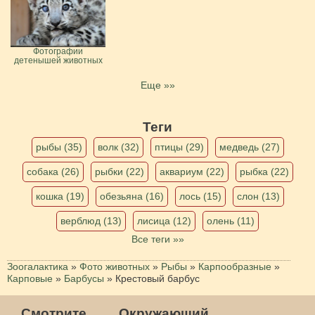
Фотографии
детенышей животных
Еще »»
Теги
рыбы (35)
волк (32)
птицы (29)
медведь (27)
собака (26)
рыбки (22)
аквариум (22)
рыбка (22)
кошка (19)
обезьяна (16)
лось (15)
слон (13)
верблюд (13)
лисица (12)
олень (11)
Все теги »»
Зоогалактика
»
Фото животных
»
Рыбы
»
Карпообразные
»
Карповые
»
Барбусы
»
Крестовый барбус
Смотрите
Окружающий