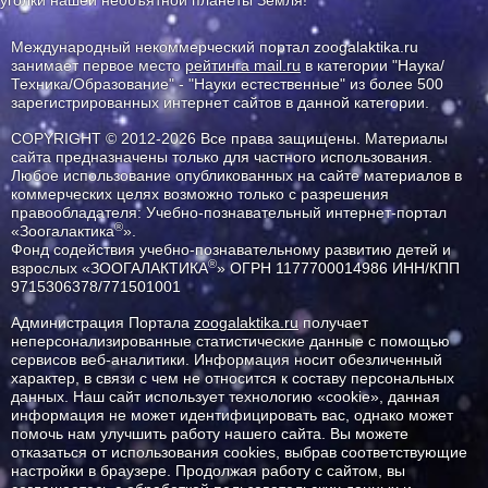
уголки нашей необъятной планеты Земля!
Международный некоммерческий портал zoogalaktika.ru
занимает первое место
рейтинга mail.ru
в категории "Наука/
Техника/Образование" - "Науки естественные" из более 500
зарегистрированных интернет сайтов в данной категории.
COPYRIGHT © 2012-2026 Все права защищены. Материалы
сайта предназначены только для частного использования.
Любое использование опубликованных на сайте материалов в
коммерческих целях возможно только с разрешения
правообладателя: Учебно-познавательный интернет-портал
®
«Зоогалактика
».
Фонд содействия учебно-познавательному развитию детей и
®
взрослых «ЗООГАЛАКТИКА
» ОГРН 1177700014986 ИНН/КПП
9715306378/771501001
Администрация Портала
zoogalaktika.ru
получает
неперсонализированные статистические данные с помощью
сервисов веб-аналитики. Информация носит обезличенный
характер, в связи с чем не относится к составу персональных
данных. Наш сайт использует технологию «cookie», данная
информация не может идентифицировать вас, однако может
помочь нам улучшить работу нашего сайта. Вы можете
отказаться от использования cookies, выбрав соответствующие
настройки в браузере. Продолжая работу с сайтом, вы