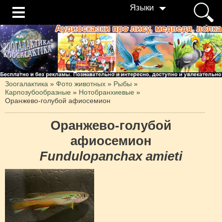
Языки
Зоогалактика
»
Фото животных
»
Рыбы
»
Карпозубообразные
»
Нотобранхиевые
»
Оранжево-голубой афиосемион
Оранжево-голубой
афиосемион
Fundulopanchax amieti