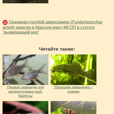
Оранжево-голубой афиосемион (
Fundulopanchax
amieti
) занесен в Красную книгу МСОП в статусе
"вымирающий вид"
Читайте также:
Первый аквариум для
Уборщики аквариума –
неприхотливых рыб:
сомики
барбусы