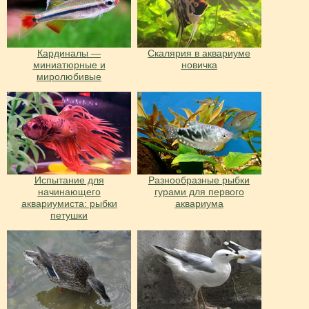
Кардиналы —
Скалярия в аквариуме
миниатюрные и
новичка
миролюбивые
Испытание для
Разнообразные рыбки
начинающего
гурами для первого
аквариумиста: рыбки
аквариума
петушки