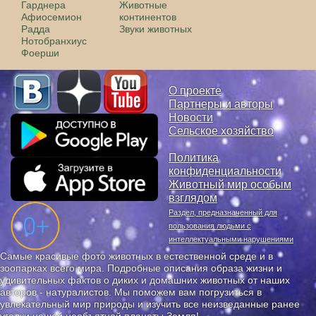
Гарднера
Животные
Афиосемион
континентов
Радда
Звуки животных
Нотобранхиус
Фоерши
О проекте
Партнеры и авторы
Новости
Сельское хозяйство
Политика
конфиденциальности
Животный мир особым
взглядом
Раздел, предназначенный для
пользования людьми с
интеллектуальными нарушениями
Самые красивые фото животных в естественной среде и в
зоопарках всего мира. Подробные описания образа жизни и
удивительных фактов о диких и домашних животных от наших
авторов - натуралистов. Мы поможем вам погрузиться в
увлекательный мир природы и изучить все неизведанные ранее