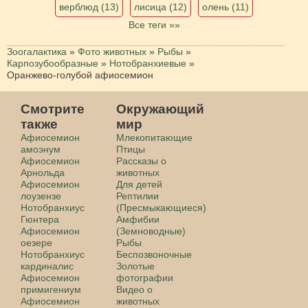
верблюд (13)
лисица (12)
олень (11)
Все теги »»
Зоогалактика
»
Фото животных
»
Рыбы
»
Карпозубообразные
»
Нотобранхиевые
»
Оранжево-голубой афиосемион
Смотрите
Окружающий
также
мир
Афиосемион
Млекопитающие
амоэнум
Птицы
Афиосемион
Рассказы о
Арнольда
животных
Афиосемион
Для детей
лоузензе
Рептилии
Нотобранхиус
(Пресмыкающиеся)
Гюнтера
Амфибии
Афиосемион
(Земноводные)
оезере
Рыбы
Нотобранхиус
Беспозвоночные
кардиналис
Золотые
Афиосемион
фотографии
примигениум
Видео о
Афиосемион
животных