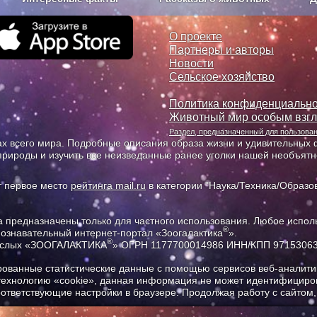
з рекламы
О проекте
О проекте
Партнеры и авторы
Новости
Сельское хозяйство
Политика конфиденциально
Животный мир особым взг
Раздел, предназначенный для пользов
х всего мира. Подробные описания образа жизни и удивительных ф
природы и изучить все неизведанные ранее уголки нашей необъят
т первое место
рейтинга mail.ru
в категории "Наука/Техника/Образов
предназначены только для частного использования. Любое исполь
®
познавательный интернет-портал «Зоогалактика
».
®
рослых «ЗООГАЛАКТИКА
» ОГРН 1177700014986 ИНН/КПП 9715306
ованные статистические данные с помощью сервисов веб-аналитик
 технологию «cookie», данная информация не может идентифициров
соответствующие настройки в браузере. Продолжая работу с сайтом