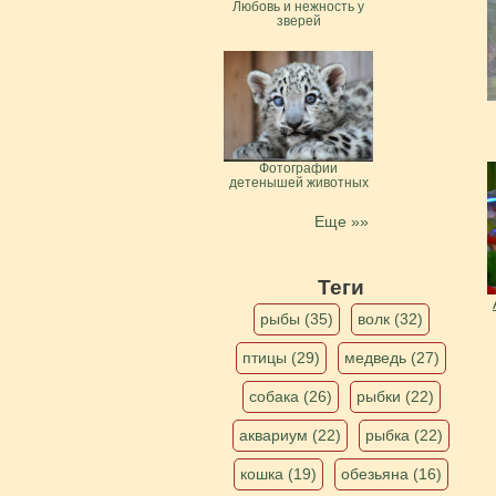
Любовь и нежность у
зверей
Фотографии
детенышей животных
Еще »»
Теги
рыбы (35)
волк (32)
птицы (29)
медведь (27)
собака (26)
рыбки (22)
аквариум (22)
рыбка (22)
кошка (19)
обезьяна (16)