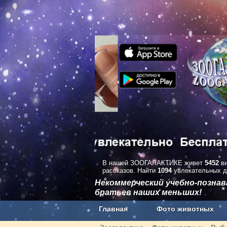
В нашей ЗООГАЛАКТИКЕ живет
5452
ви
рассказов. Найти
1094
увлекательных д
Некоммерческий учебно-позна
братьев наших меньших!
Главная
Фото животных
Наши приложения. Бесплатно и бе