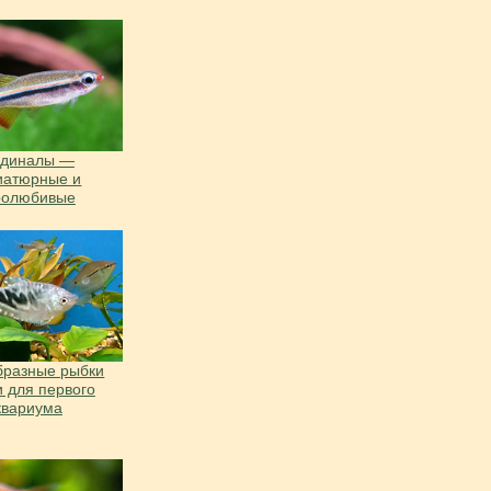
рдиналы —
иатюрные и
ролюбивые
бразные рыбки
и для первого
квариума