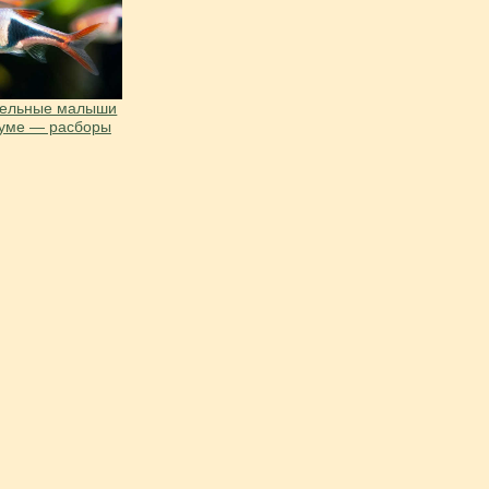
тельные малыши
иуме — расборы