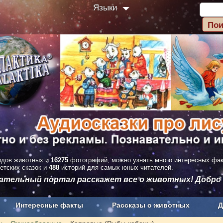
Языки
дов животных и
16275
фотографий, можно узнать много интересных фа
етских сказок и
488
историй для самых юных читателей.
вательный портал расскажет все о животных! Добро
Интересные факты
Рассказы о животных
Д
з рекламы
О проекте