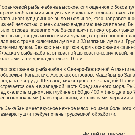
 оранжевой рыбы-кабана высокое, сплющенное с боков ту
ерепицеобразными чешуйками и длинная голова с очень б
оловы изогнут. Длинное рыло и большое, косо направленно
ижней челюстью, очень сильно выдвигающейся вперед. Вы
ыло, отсюда название «рыба-свинья» на некоторых языках
линными, твердыми колючими лучами, второй спинной плав
лавник с тремя колючими лучами и 23 мягкими лучами. Гру
олючим лучом. Без костных щитков вдоль основания спинно
краска у рыбы-кабана от красной до красно-коричневой, и
олосами, а ее длина достигает 16 см.
аспространена рыба-кабан в Северо-Восточной Атлантике,
обережья, Канарских, Азорских островов, Мадейры до Зап
ногда к северу до Шетландских островов к Западной Норвег
стречается она и в западной части Средиземного моря. Р
ад скалистым дном, на глубине от 50 до 400 м (иногда и до
еспозвоночными (ракообразными, моллюсками, червями и п
ыба-кабан имеет вкусное нежное мясо, но из-за большого 
азмера тушки требует очень трудоемкой обработки.
Читайте также: