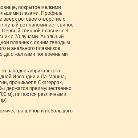
ловище, покрытое мелкими
ольшими глазами, Профиль
е вверх ротовое отверстие с
тянутый рот напоминает свиное
. Первый спинной плавник с 9
ник с 23 лучами. Анальный
дной плавник с одним твердым
го и анального плавников.
ногда с желтыми поперечными
 от западно-африканского
адной Ирландии и Ла-Манша,
ии, проникает в Скагеррак,
ыбы держатся преимущественно
 700 м), питаются различными
р).
количества шипов и небольшого