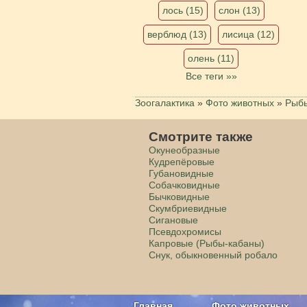
лось (15)
слон (13)
верблюд (13)
лисица (12)
олень (11)
Все теги »»
Зоогалактика
»
Фото животных
»
Рыб
Смотрите также
Окунеобразные
Кудрепёровые
Губановидные
Собачковидные
Бычковидные
Скумбриевидные
Сигановые
Псевдохромисы
Капровые (Рыбы-кабаны)
Снук, обыкновенный робало
Главная
Фото животных