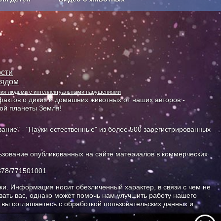
Сельское хозяйство
сти
лядом
ания людьми с интеллектуальными нарушениями
актов о диких и домашних животных от наших авторов -
ной планеты Земля!
ание" - "Науки естественные" из более 500 зарегистрированных
зование опубликованных на сайте материалов в коммерческих
378/771501001
и. Информация носит обезличенный характер, в связи с чем не
ать вас, однако может помочь нам улучшить работу нашего
, вы соглашаетесь с обработкой пользовательских данных и