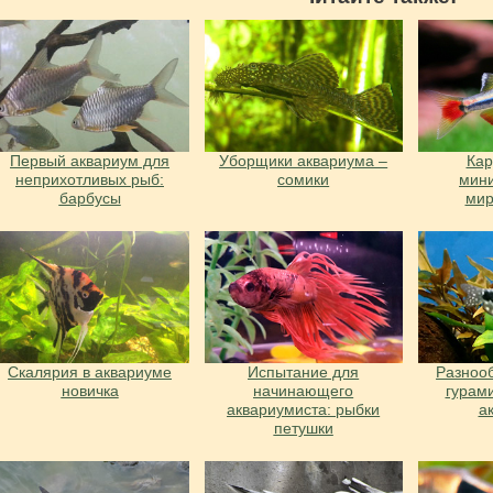
Первый аквариум для
Уборщики аквариума –
Ка
неприхотливых рыб:
сомики
мин
барбусы
ми
Скалярия в аквариуме
Испытание для
Разноо
новичка
начинающего
гурам
аквариумиста: рыбки
а
петушки