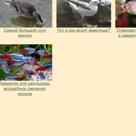
Cамый большой угол
Что и как видят животные?
Очарова
зрения
в аквар
Аквариум для школьника:
волшебное свечение
неонов