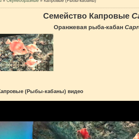
ы
»
Окунеобразные
»
Капровые (Рыбы-кабаны)
Семейство Капровые
C
Оранжевая рыба-кабан
Capr
Капровые (Рыбы-кабаны) видео