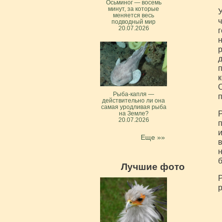
Осьминог — восемь
минут, за которые
У
меняется весь
ч
подводный мир
20.07.2026
г
н
р
д
п
к
О
Рыба-капля —
п
действительно ли она
самая уродливая рыба
Р
на Земле?
20.07.2026
п
и
Еще »»
в
н
б
Лучшие фото
Р
р