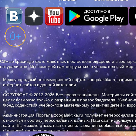
Наши приложения. Бесплатно и бе
Самые красивые фото животных в естественной среде и в зоопарка
натуралистов. Мы поможем вам погрузиться в увлекательный мир 
Международный некоммерческий портал zoogalaktika.ru занимае
интернет сайтов в данной категории.
COPYRIGHT © 2012-2026 Все права защищены. Материалы сайта 
целях возможно только с разрешения правообладателя: Учебно-
Фонд содействия учебно-познавательному развитию детей и вз
Администрация Портала
zoogalaktika.ru
получает неперсонализир
относится к составу персональных данных. Наш сайт использует
сайта. Вы можете отказаться от использования cookies, выбрав 
политикой конфиденциальности.