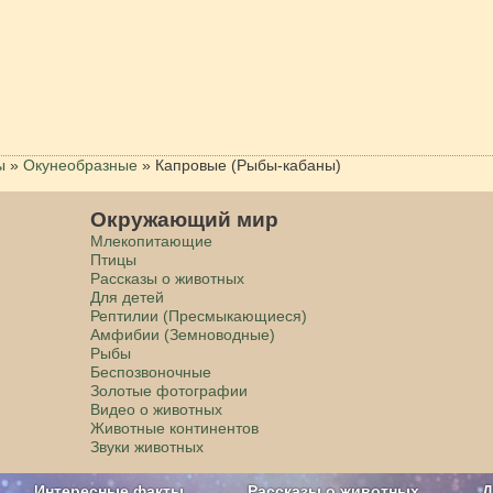
ы
»
Окунеобразные
»
Капровые (Рыбы-кабаны)
Окружающий мир
Млекопитающие
Птицы
Рассказы о животных
Для детей
Рептилии (Пресмыкающиеся)
Амфибии (Земноводные)
Рыбы
Беспозвоночные
Золотые фотографии
Видео о животных
Животные континентов
Звуки животных
Интересные факты
Рассказы о животных
Д