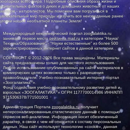
зоопарках всего мира. Подробные описания образа жизни и
удивительных фактов о диких и домашних животных от наших
авторов - натуралистов. Мы поможем вам погрузиться в
увлекательный мир природы и изучить все неизведанные ранее
уголки нашей необъятной планеты Земля!
Международный некоммерческий портал zoogalaktika.ru
занимает первое место
рейтинга mail.ru
в категории "Наука/
Техника/Образование" - "Науки естественные" из более 500
зарегистрированных интернет сайтов в данной категории.
COPYRIGHT © 2012-2026 Все права защищены. Материалы
сайта предназначены только для частного использования.
Любое использование опубликованных на сайте материалов в
коммерческих целях возможно только с разрешения
правообладателя: Учебно-познавательный интернет-портал
®
«Зоогалактика
».
Фонд содействия учебно-познавательному развитию детей и
®
взрослых «ЗООГАЛАКТИКА
» ОГРН 1177700014986 ИНН/КПП
9715306378/771501001
Администрация Портала
zoogalaktika.ru
получает
неперсонализированные статистические данные с помощью
сервисов веб-аналитики. Информация носит обезличенный
характер, в связи с чем не относится к составу персональных
данных. Наш сайт использует технологию «cookie», данная