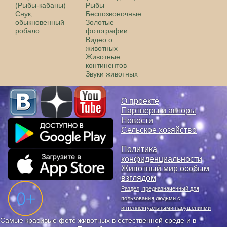
(Рыбы-кабаны)
Рыбы
Снук,
Беспозвоночные
обыкновенный
Золотые
робало
фотографии
Видео о
животных
Животные
континентов
Звуки животных
О проекте
Партнеры и авторы
Новости
Сельское хозяйство
Политика
конфиденциальности
Животный мир особым
взглядом
Раздел, предназначенный для
пользования людьми с
интеллектуальными нарушениями
Самые красивые фото животных в естественной среде и в