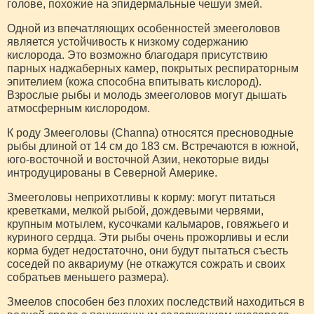
голове, похожие на эпидермальные чешуи змей.
Одной из впечатляющих особенностей змееголовов
является устойчивость к низкому содержанию
кислорода. Это возможно благодаря присутствию
парных наджаберных камер, покрытых респираторным
эпителием (кожа способна впитывать кислород).
Взрослые рыбы и молодь змееголовов могут дышать
атмосферным кислородом.
К роду Змееголовы (Channa) относятся пресноводные
рыбы длиной от 14 см до 183 см. Встречаются в южной,
юго-восточной и восточной Азии, некоторые виды
интродуцированы в Северной Америке.
Змееголовы неприхотливы к корму: могут питаться
креветками, мелкой рыбой, дождевыми червями,
крупным мотылем, кусочками кальмаров, говяжьего и
куриного сердца. Эти рыбы очень прожорливы и если
корма будет недостаточно, они будут пытаться съесть
соседей по аквариуму (не откажутся сожрать и своих
собратьев меньшего размера).
Змеелов способен без плохих последствий находиться в