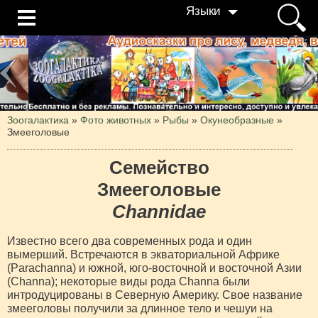
Языки
Зоогалактика
»
Фото животных
»
Рыбы
»
Окунеобразные
»
Змееголовые
Семейство
Змееголовые
Channidae
Известно всего два современных рода и один
вымерший. Встречаются в экваториальной Африке
(Parachanna) и южной, юго-восточной и восточной Азии
(Channa); некоторые виды рода Channa были
интродуцированы в Северную Америку. Свое название
змееголовы получили за длинное тело и чешуи на