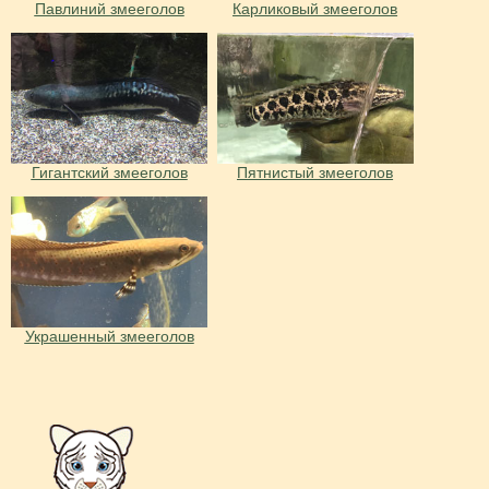
Павлиний змееголов
Карликовый змееголов
Гигантский змееголов
Пятнистый змееголов
Украшенный змееголов