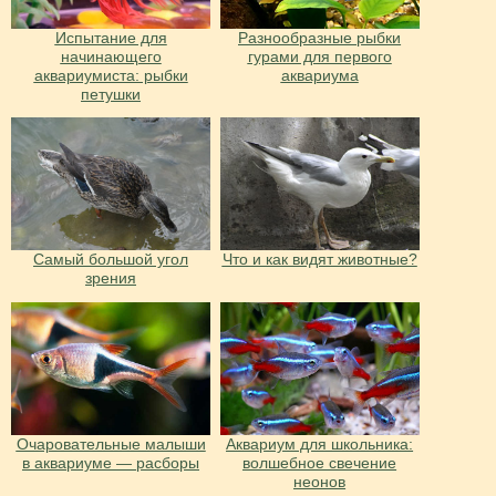
Испытание для
Разнообразные рыбки
начинающего
гурами для первого
аквариумиста: рыбки
аквариума
петушки
Cамый большой угол
Что и как видят животные?
зрения
Очаровательные малыши
Аквариум для школьника:
в аквариуме — расборы
волшебное свечение
неонов