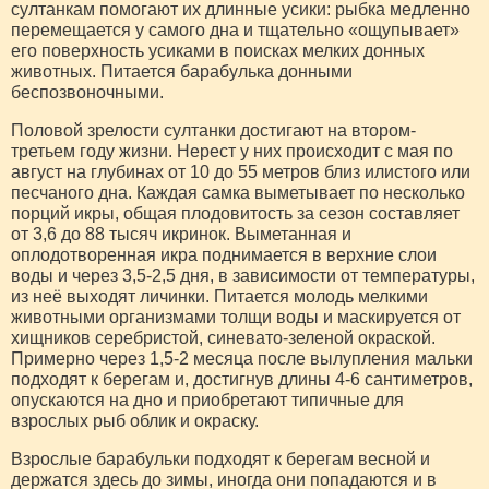
султанкам помогают их длинные усики: рыбка медленно
перемещается у самого дна и тщательно «ощупывает»
его поверхность усиками в поисках мелких донных
животных. Питается барабулька донными
беспозвоночными.
Половой зрелости султанки достигают на втором-
третьем году жизни. Нерест у них происходит с мая по
август на глубинах от 10 до 55 метров близ илистого или
песчаного дна. Каждая самка выметывает по несколько
порций икры, общая плодовитость за сезон составляет
от 3,6 до 88 тысяч икринок. Выметанная и
оплодотворенная икра поднимается в верхние слои
воды и через 3,5-2,5 дня, в зависимости от температуры,
из неё выходят личинки. Питается молодь мелкими
животными организмами толщи воды и маскируется от
хищников серебристой, синевато-зеленой окраской.
Примерно через 1,5-2 месяца после вылупления мальки
подходят к берегам и, достигнув длины 4-6 сантиметров,
опускаются на дно и приобретают типичные для
взрослых рыб облик и окраску.
Взрослые барабульки подходят к берегам весной и
держатся здесь до зимы, иногда они попадаются и в