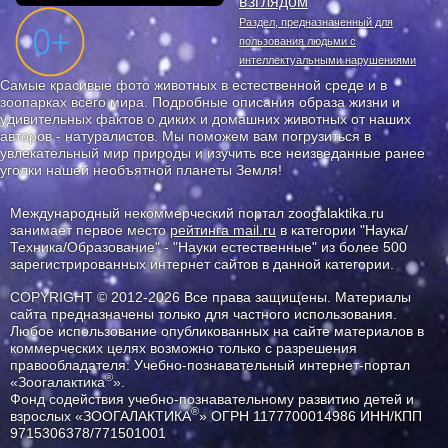
взглядом
Раздел, предназначенный для
пользования людьми с
интеллектуальными нарушениями
Самые красивые фото животных в естественной среде и в
зоопарках всего мира. Подробные описания образа жизни и
удивительных фактов о диких и домашних животных от наших
авторов - натуралистов. Мы поможем вам погрузиться в
увлекательный мир природы и изучить все неизведанные ранее
уголки нашей необъятной планеты Земля!
Международный некоммерческий портал zoogalaktika.ru
занимает первое место
рейтинга mail.ru
в категории "Наука/
Техника/Образование" - "Науки естественные" из более 500
зарегистрированных интернет сайтов в данной категории.
COPYRIGHT © 2012-2026 Все права защищены. Материалы
сайта предназначены только для частного использования.
Любое использование опубликованных на сайте материалов в
коммерческих целях возможно только с разрешения
правообладателя: Учебно-познавательный интернет-портал
®
«Зоогалактика
».
Фонд содействия учебно-познавательному развитию детей и
®
взрослых «ЗООГАЛАКТИКА
» ОГРН 1177700014986 ИНН/КПП
9715306378/771501001