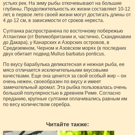
устьях рек. На зиму рыбы откочевывают на большие
глубины. Продолжительность их жизни составляет 10-12
лет, в первое лето своей жизни могут достигать длины от
4 до 12 см, в зависимости от сроков нереста.
Султанка распространена по восточному побережью
Атлантики (от Великобритании и, частично, Скандинавии
до Дакара), у Канарских и Азорских островов, в
Средиземном, Черном и Азовском морях (в последних
двух обитает подвид Mullus barbatus ponticus.
По вкусу барабулька деликатесная и нежная рыба, ее
мясо отличается исключительными вкусовыми
качествами. Еще она ценится за свой особый жир – он
очень нежен, своеобразен по вкусу и имеет
замечательный аромат. Эта рыбка пользовалась очень
большой популярностью в древнем Риме. Согласно
преданию, крупные султанки оплачивались равным им
по весу количеством серебра.
Читайте также: