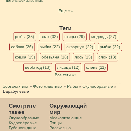
детенышей животных
Еще »»
Теги
рыбы (35)
волк (32)
птицы (29)
медведь (27)
собака (26)
рыбки (22)
аквариум (22)
рыбка (22)
кошка (19)
обезьяна (16)
лось (15)
слон (13)
верблюд (13)
лисица (12)
олень (11)
Все теги »»
Зоогалактика
»
Фото животных
»
Рыбы
»
Окунеобразные
»
Барабулевые
Смотрите
Окружающий
также
мир
Окунеобразные
Млекопитающие
Кудрепёровые
Птицы
Губановидные
Рассказы о