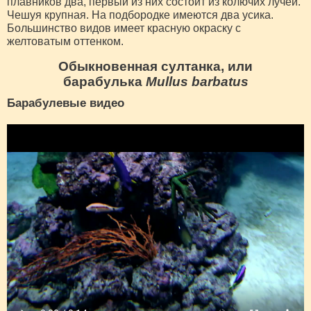
плавников два, первый из них состоит из колючих лучей.
Чешуя крупная. На подбородке имеются два усика.
Большинство видов имеет красную окраску с
желтоватым оттенком.
Обыкновенная султанка, или
барабулька
Mullus barbatus
Барабулевые видео