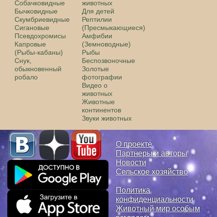
Собачковидные
животных
Бычковидные
Для детей
Скумбриевидные
Рептилии
Сигановые
(Пресмыкающиеся)
Псевдохромисы
Амфибии
Капровые
(Земноводные)
(Рыбы-кабаны)
Рыбы
Снук,
Беспозвоночные
обыкновенный
Золотые
робало
фотографии
Видео о
животных
Животные
континентов
Звуки животных
О проекте
Партнеры и авторы
Новости
Сельское хозяйство
Политика
конфиденциальности
Животный мир особым