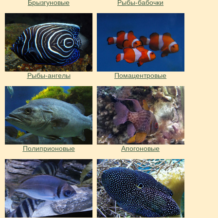
Брызгуновые
Рыбы-бабочки
Рыбы-ангелы
Помацентровые
Полиприоновые
Апогоновые