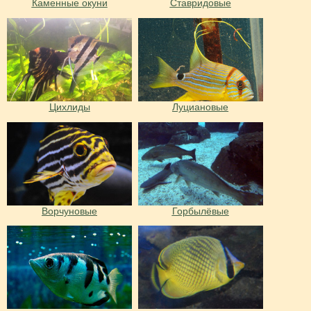
Каменные окуни
Ставридовые
Цихлиды
Луциановые
Ворчуновые
Горбылёвые