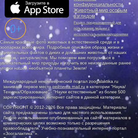
конфиденциальности
Животный мир особым
взглядом
Раздел, предназначенный для
пользования людьми с
интеллектуальными нарушениями
Самые красивые фото животных в естественной среде и в
зоопарках всего мира. Подробные описания образа жизни и
удивительных фактов о диких и домашних животных от наших
авторов - натуралистов. Мы поможем вам погрузиться в
увлекательный мир природы и изучить все неизведанные ранее
уголки нашей необъятной планеты Земля!
Международный некоммерческий портал zoogalaktika.ru
занимает первое место
рейтинга mail.ru
в категории "Наука/
Техника/Образование" - "Науки естественные" из более 500
зарегистрированных интернет сайтов в данной категории.
COPYRIGHT © 2012-2026 Все права защищены. Материалы
сайта предназначены только для частного использования.
Любое использование опубликованных на сайте материалов в
коммерческих целях возможно только с разрешения
правообладателя: Учебно-познавательный интернет-портал
®
«Зоогалактика
».