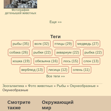
Фотографии
детенышей животных
Еще »»
Теги
рыбы (35)
волк (32)
птицы (29)
медведь (27)
собака (26)
рыбки (22)
аквариум (22)
рыбка (22)
кошка (19)
обезьяна (16)
лось (15)
слон (13)
верблюд (13)
лисица (12)
олень (11)
Все теги »»
Зоогалактика
»
Фото животных
»
Рыбы
»
Окунеобразные
»
Окунеобразные
Смотрите
Окружающий
также
мир