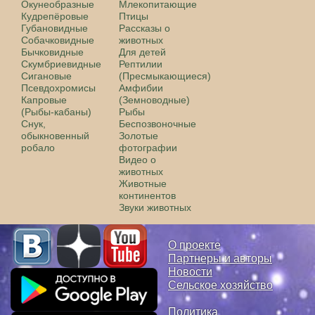
Окунеобразные
Млекопитающие
Кудрепёровые
Птицы
Губановидные
Рассказы о
Собачковидные
животных
Бычковидные
Для детей
Скумбриевидные
Рептилии
Сигановые
(Пресмыкающиеся)
Псевдохромисы
Амфибии
Капровые
(Земноводные)
(Рыбы-кабаны)
Рыбы
Снук,
Беспозвоночные
обыкновенный
Золотые
робало
фотографии
Видео о
животных
Животные
континентов
Звуки животных
О проекте
Партнеры и авторы
Новости
Сельское хозяйство
Политика