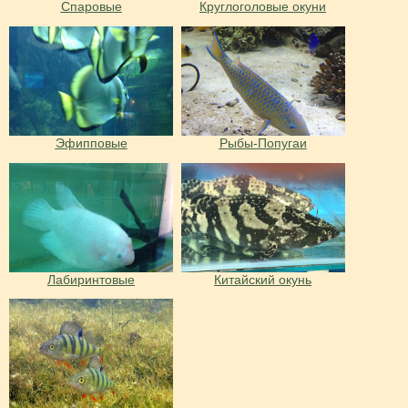
Спаровые
Круглоголовые окуни
Эфипповые
Рыбы-Попугаи
Лабиринтовые
Китайский окунь