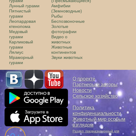
гурами
(Пресмыкающиеся)
Лунный гурами
Амфибии
Пятнистый
(Земноводные)
гурами
Рыбы
Леопардовая
Беспозвоночные
ктенопома
Золотые
Медовый
фотографии
гурами
Видео о
Карликовый
животных
гурами
Животные
Лялиус
континентов
Мраморный
Звуки животных
гурами
О проекте
Партнеры и авторы
Новости
Сельское хозяйство
Политика
конфиденциальности
Животный мир особым
взглядом
Раздел, предназначенный для