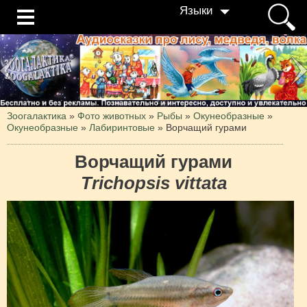
Языки
Зоогалактика
»
Фото животных
»
Рыбы
»
Окунеобразные
»
Окунеобразные
»
Лабиринтовые
»
Ворчащий гурами
Ворчащий гурами
Trichopsis vittata