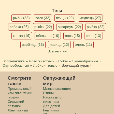
Теги
рыбы (35)
волк (32)
птицы (29)
медведь (27)
собака (26)
рыбки (22)
аквариум (22)
рыбка (22)
кошка (19)
обезьяна (16)
лось (15)
слон (13)
верблюд (13)
лисица (12)
олень (11)
Все теги »»
Зоогалактика
»
Фото животных
»
Рыбы
»
Окунеобразные
»
Окунеобразные
»
Лабиринтовые
»
Ворчащий гурами
Смотрите
Окружающий
также
мир
Промысловый,
Млекопитающие
или гигантский
Птицы
гурами
Рассказы о
Сиамский
животных
петушок
Для детей
Жемчужный
Рептилии