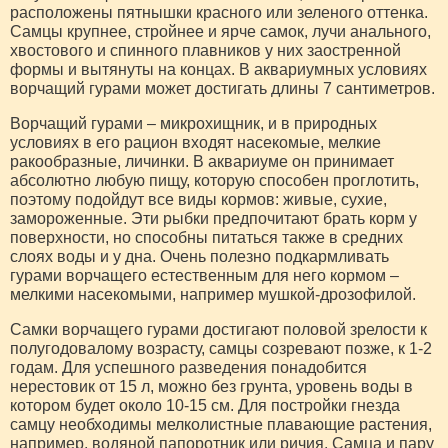
расположены пятнышки красного или зеленого оттенка.
Самцы крупнее, стройнее и ярче самок, лучи анального,
хвостового и спинного плавников у них заостренной
формы и вытянуты на концах. В аквариумных условиях
ворчащий гурами может достигать длины 7 сантиметров.
Ворчащий гурами – микрохищник, и в природных
условиях в его рацион входят насекомые, мелкие
ракообразные, личинки. В аквариуме он принимает
абсолютно любую пищу, которую способен проглотить,
поэтому подойдут все виды кормов: живые, сухие,
замороженные. Эти рыбки предпочитают брать корм у
поверхности, но способны питаться также в средних
слоях воды и у дна. Очень полезно подкармливать
гурами ворчащего естественным для него кормом –
мелкими насекомыми, например мушкой-дрозофилой.
Самки ворчащего гурами достигают половой зрелости к
полугодовалому возрасту, самцы созревают позже, к 1-2
годам. Для успешного разведения понадобится
нерестовик от 15 л, можно без грунта, уровень воды в
котором будет около 10-15 см. Для постройки гнезда
самцу необходимы мелколистные плавающие растения,
например, водяной папоротник или ричия. Самца и пару