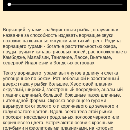
Ворчащий гурами - лабиринтовая рыбка, получившая
название за способность издавать ворчащие звуки,
похожие на кваканье лягушки или тихий треск. Родина
ворчащего гурами - богатые растительностью озера,
пруды, ручьи и канавы рисовых полей, расположенные в
Камбодже, Малайзии, Таиланде, Лаосе, Вьетнаме,
северной Индонезии и Зондских островах.
Тело у ворчащего гурами вытянутое в длину и слегка
уплощенное по бокам. Рот небольшой и заостренный
вверх; глаза у рыбки большие. Хвостовой плавник
округлый, широкий, заостренный посредине, анальный
плавник длинный, большой, брюшные также длинные,
нитевидной формы. Окраска ворчащего гурами
варьируется от золотого и коричневого до зеленого и
голубоватого цветов. Вдоль всего тела этой рыбки
проходят несколько продольных полосок черного или
коричневого цвета. Встречаются особи с красными,
голубыми и фиолетовыми плавниками, на которых