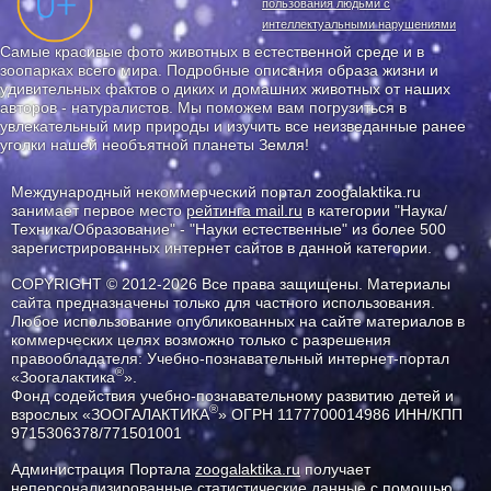
пользования людьми с
интеллектуальными нарушениями
Самые красивые фото животных в естественной среде и в
зоопарках всего мира. Подробные описания образа жизни и
удивительных фактов о диких и домашних животных от наших
авторов - натуралистов. Мы поможем вам погрузиться в
увлекательный мир природы и изучить все неизведанные ранее
уголки нашей необъятной планеты Земля!
Международный некоммерческий портал zoogalaktika.ru
занимает первое место
рейтинга mail.ru
в категории "Наука/
Техника/Образование" - "Науки естественные" из более 500
зарегистрированных интернет сайтов в данной категории.
COPYRIGHT © 2012-2026 Все права защищены. Материалы
сайта предназначены только для частного использования.
Любое использование опубликованных на сайте материалов в
коммерческих целях возможно только с разрешения
правообладателя: Учебно-познавательный интернет-портал
®
«Зоогалактика
».
Фонд содействия учебно-познавательному развитию детей и
®
взрослых «ЗООГАЛАКТИКА
» ОГРН 1177700014986 ИНН/КПП
9715306378/771501001
Администрация Портала
zoogalaktika.ru
получает
неперсонализированные статистические данные с помощью