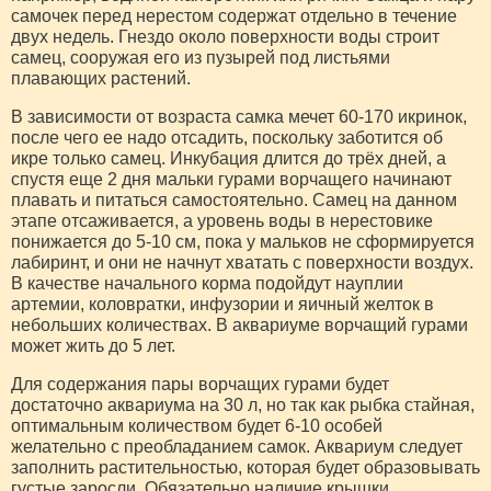
самочек перед нерестом содержат отдельно в течение
двух недель. Гнездо около поверхности воды строит
самец, сооружая его из пузырей под листьями
плавающих растений.
В зависимости от возраста самка мечет 60-170 икринок,
после чего ее надо отсадить, поскольку заботится об
икре только самец. Инкубация длится до трёх дней, а
спустя еще 2 дня мальки гурами ворчащего начинают
плавать и питаться самостоятельно. Самец на данном
этапе отсаживается, а уровень воды в нерестовике
понижается до 5-10 см, пока у мальков не сформируется
лабиринт, и они не начнут хватать с поверхности воздух.
В качестве начального корма подойдут науплии
артемии, коловратки, инфузории и яичный желток в
небольших количествах. В аквариуме ворчащий гурами
может жить до 5 лет.
Для содержания пары ворчащих гурами будет
достаточно аквариума на 30 л, но так как рыбка стайная,
оптимальным количеством будет 6-10 особей
желательно с преобладанием самок. Аквариум следует
заполнить растительностью, которая будет образовывать
густые заросли. Обязательно наличие крышки,