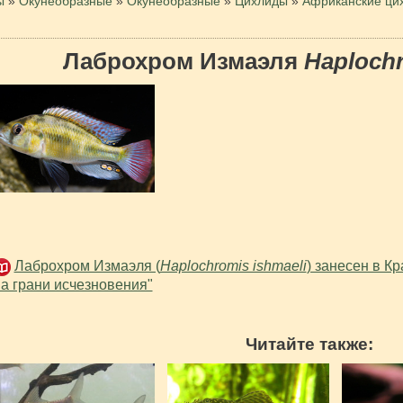
ы
»
Окунеобразные
»
Окунеобразные
»
Цихлиды
»
Африканские ци
Лаброхром Измаэля
Haplochr
Лаброхром Измаэля (
Haplochromis ishmaeli
) занесен в К
а грани исчезновения"
Читайте также: