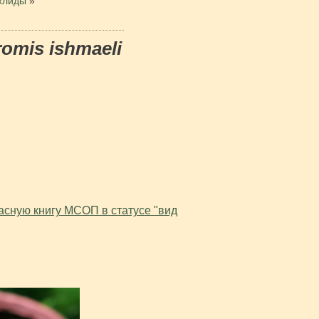
хлиды
»
omis ishmaeli
расную книгу МСОП в статусе "вид