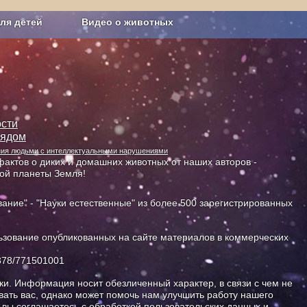
ля детей
Видео о животных
Сельское хозяйство
сти
лядом
ания людьми с интеллектуальными нарушениями
актов о диких и домашних животных от наших авторов -
ной планеты Земля!
ание" - "Науки естественные" из более 500 зарегистрированных
зование опубликованных на сайте материалов в коммерческих
378/771501001
и. Информация носит обезличенный характер, в связи с чем не
ать вас, однако может помочь нам улучшить работу нашего
, вы соглашаетесь с обработкой пользовательских данных и