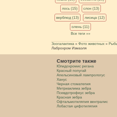
лось (15)
слон (13)
верблюд (13)
лисица (12)
олень (11)
Все теги »»
Зоогалактика
»
Фото животных
»
Рыб
Лаброхром Измаэля
Смотрите также
Юлидохромис регана
Красный попугай
Апельсиновый лампрологус
Ханус
Черная стоматепия
Метриаклима зебра
Псевдотрофеус зебра
Красная зебра
Офтальмотиляпия вентралис
Лобастая цифотиляпия