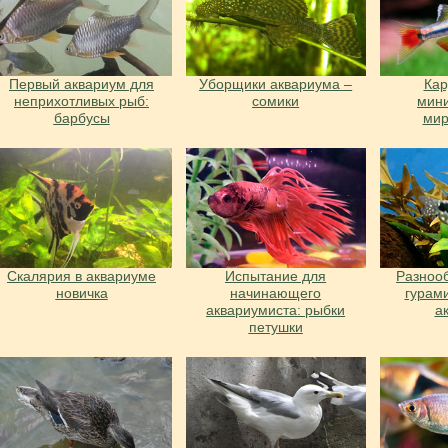
Первый аквариум для
Уборщики аквариума –
Ка
неприхотливых рыб:
сомики
мин
барбусы
ми
Скалярия в аквариуме
Испытание для
Разноо
новичка
начинающего
гурам
аквариумиста: рыбки
а
петушки