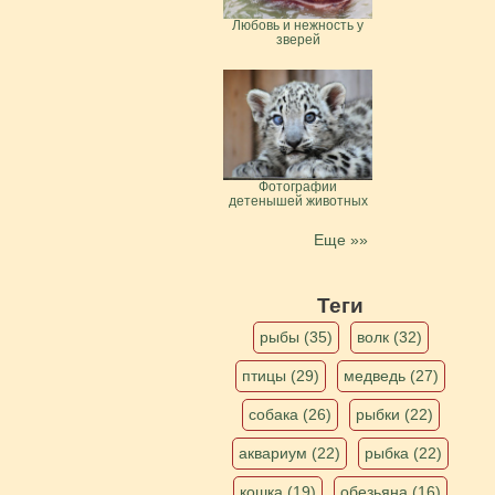
Любовь и нежность у
зверей
Фотографии
детенышей животных
Еще »»
Теги
рыбы (35)
волк (32)
птицы (29)
медведь (27)
собака (26)
рыбки (22)
аквариум (22)
рыбка (22)
кошка (19)
обезьяна (16)