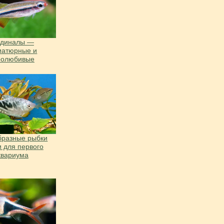
рдиналы —
иатюрные и
ролюбивые
бразные рыбки
и для первого
квариума