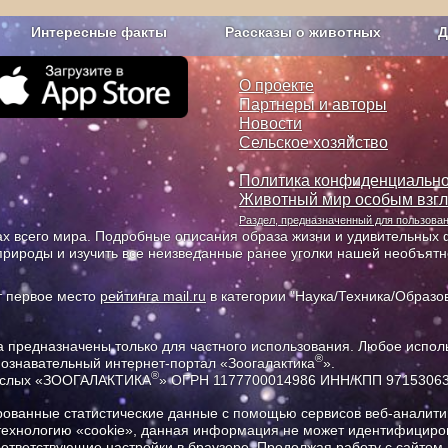
Интересные факты
Рассказы о животных
Д
з рекламы
О проекте
О проекте
Партнеры и авторы
Новости
Сельское хозяйство
Политика конфиденциально
Животный мир особым взг
Раздел, предназначенный для пользов
х всего мира. Подробные описания образа жизни и удивительных ф
природы и изучить все неизведанные ранее уголки нашей необъят
т первое место
рейтинга mail.ru
в категории "Наука/Техника/Образов
предназначены только для частного использования. Любое исполь
®
познавательный интернет-портал «Зоогалактика
».
®
рослых «ЗООГАЛАКТИКА
» ОГРН 1177700014986 ИНН/КПП 9715306
ованные статистические данные с помощью сервисов веб-аналитик
 технологию «cookie», данная информация не может идентифициров
соответствующие настройки в браузере. Продолжая работу с сайтом