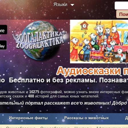
Языки
дов животных и
16275
фотографий, можно узнать много интересных фа
етских сказок и
488
историй для самых юных читателей.
вательный портал расскажет все о животных! Добро
Интересные факты
Рассказы о животных
Д
з рекламы
О проекте