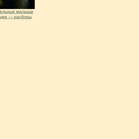
тельные малыши
иуме — расборы