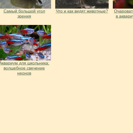
Cамый большой угол
Что и как видят животные?
Очарова
зрения
в аквар
Аквариум для школьника:
волшебное свечение
неонов