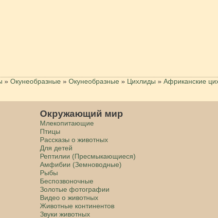
ы
»
Окунеобразные
»
Окунеобразные
»
Цихлиды
»
Африканские ци
Окружающий мир
Млекопитающие
Птицы
Рассказы о животных
Для детей
Рептилии (Пресмыкающиеся)
Амфибии (Земноводные)
Рыбы
Беспозвоночные
Золотые фотографии
Видео о животных
Животные континентов
Звуки животных