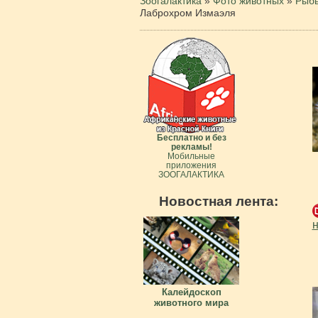
Зоогалактика
»
Фото животных
»
Рыб
Лаброхром Измаэля
Бесплатно и без
рекламы!
Мобильные
приложения
ЗООГАЛАКТИКА
Новостная лента:
н
Калейдоскоп
животного мира