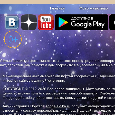
Главная
Фото животных
Наши приложения. Бесплатно и бе
Самые красивые фото животных в естественной среде и в зоопарка
натуралистов. Мы поможем вам погрузиться в увлекательный мир 
Международный некоммерческий портал zoogalaktika.ru занимае
интернет сайтов в данной категории.
COPYRIGHT © 2012-2026 Все права защищены. Материалы сайта 
целях возможно только с разрешения правообладателя: Учебно-
Фонд содействия учебно-познавательному развитию детей и вз
Администрация Портала
zoogalaktika.ru
получает неперсонализир
относится к составу персональных данных. Наш сайт использует
сайта. Вы можете отказаться от использования cookies, выбрав 