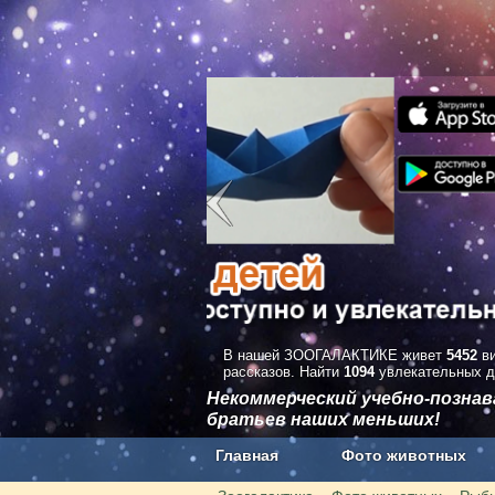
В нашей ЗООГАЛАКТИКЕ живет
5452
ви
рассказов. Найти
1094
увлекательных д
Некоммерческий учебно-позна
братьев наших меньших!
Главная
Фото животных
Наши приложения. Бесплатно и бе