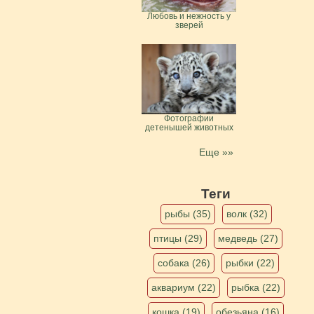
Любовь и нежность у
зверей
Фотографии
детенышей животных
Еще »»
Теги
рыбы (35)
волк (32)
птицы (29)
медведь (27)
собака (26)
рыбки (22)
аквариум (22)
рыбка (22)
кошка (19)
обезьяна (16)