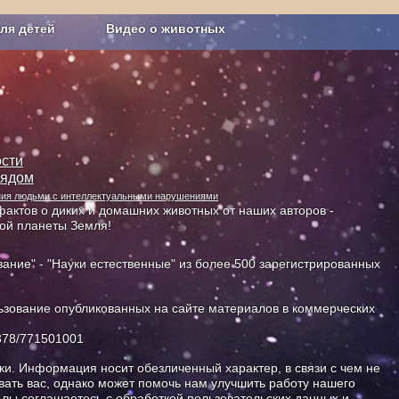
ля детей
Видео о животных
Сельское хозяйство
сти
лядом
ания людьми с интеллектуальными нарушениями
актов о диких и домашних животных от наших авторов -
ной планеты Земля!
ание" - "Науки естественные" из более 500 зарегистрированных
зование опубликованных на сайте материалов в коммерческих
378/771501001
и. Информация носит обезличенный характер, в связи с чем не
ать вас, однако может помочь нам улучшить работу нашего
, вы соглашаетесь с обработкой пользовательских данных и