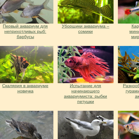
Первый аквариум для
Уборщики аквариума –
Ка
неприхотливых рыб:
сомики
мин
барбусы
ми
Скалярия в аквариуме
Испытание для
Разноо
новичка
начинающего
гурам
аквариумиста: рыбки
а
петушки