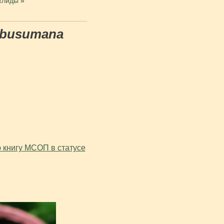
хлиды
»
a busumana
ю книгу МСОП в статусе