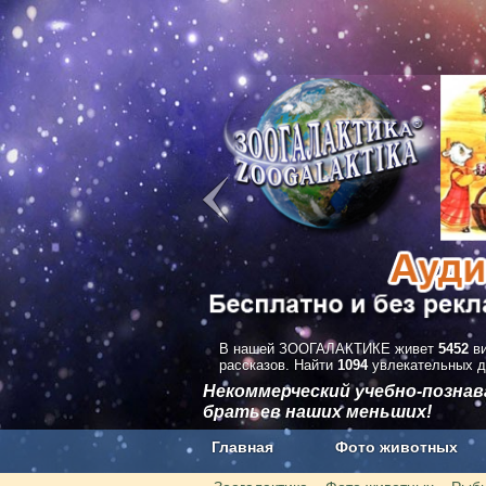
В нашей ЗООГАЛАКТИКЕ живет
5452
ви
рассказов. Найти
1094
увлекательных д
Некоммерческий учебно-позна
братьев наших меньших!
Главная
Фото животных
Наши приложения. Бесплатно и бе