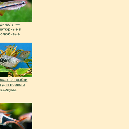
рдиналы —
иатюрные и
ролюбивые
бразные рыбки
и для первого
квариума