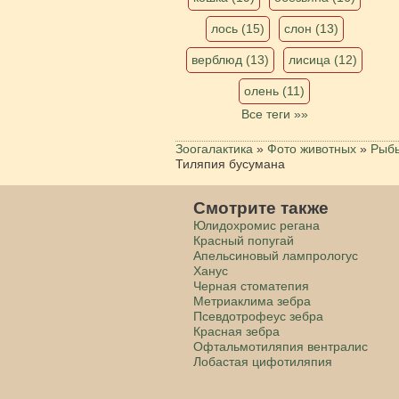
лось (15)
слон (13)
верблюд (13)
лисица (12)
олень (11)
Все теги »»
Зоогалактика
»
Фото животных
»
Рыб
Тиляпия бусумана
Смотрите также
Юлидохромис регана
Красный попугай
Апельсиновый лампрологус
Ханус
Черная стоматепия
Метриаклима зебра
Псевдотрофеус зебра
Красная зебра
Офтальмотиляпия вентралис
Лобастая цифотиляпия