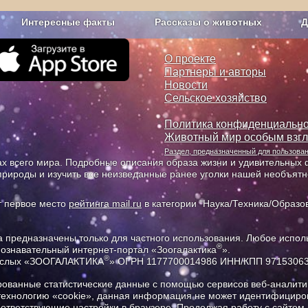
Интересные факты
Рассказы о животных
Д
з рекламы
О проекте
О проекте
Партнеры и авторы
Новости
Сельское хозяйство
Политика конфиденциально
Животный мир особым взг
Раздел, предназначенный для пользов
х всего мира. Подробные описания образа жизни и удивительных ф
природы и изучить все неизведанные ранее уголки нашей необъят
т первое место
рейтинга mail.ru
в категории "Наука/Техника/Образов
предназначены только для частного использования. Любое исполь
®
познавательный интернет-портал «Зоогалактика
».
®
рослых «ЗООГАЛАКТИКА
» ОГРН 1177700014986 ИНН/КПП 9715306
ованные статистические данные с помощью сервисов веб-аналитик
 технологию «cookie», данная информация не может идентифициров
соответствующие настройки в браузере. Продолжая работу с сайтом