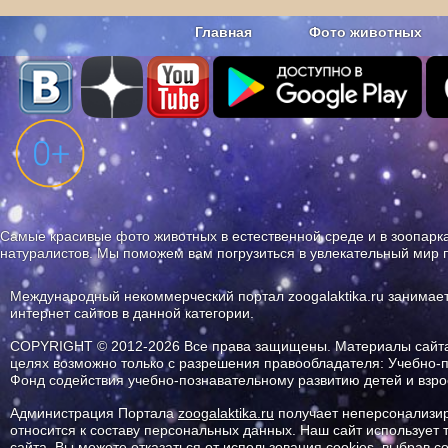
Главная
Фото животных
Наши приложения. Бесплатно и бе
Самые красивые фото животных в естественной среде и в зоопарка
натуралистов. Мы поможем вам погрузиться в увлекательный мир 
Международный некоммерческий портал zoogalaktika.ru занимае
интернет сайтов в данной категории.
COPYRIGHT © 2012-2026 Все права защищены. Материалы сайта 
целях возможно только с разрешения правообладателя: Учебно-
Фонд содействия учебно-познавательному развитию детей и вз
Администрация Портала
zoogalaktika.ru
получает неперсонализир
относится к составу персональных данных. Наш сайт использует
сайта. Вы можете отказаться от использования cookies, выбрав 