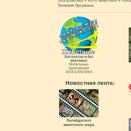
Зоогалактика
»
Фото животных
»
Рыб
Тиляпия бусумана
Бесплатно и без
рекламы!
Мобильные
приложения
ЗООГАЛАКТИКА
Новостная лента:
"
Калейдоскоп
животного мира