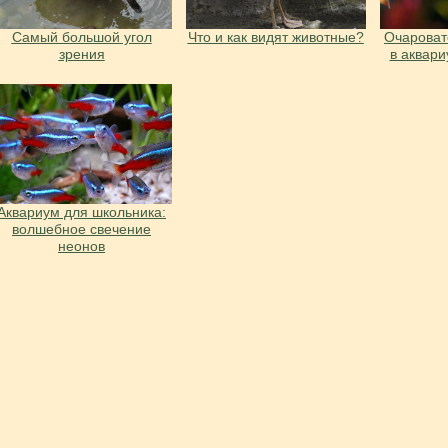
Cамый большой угол
Что и как видят животные?
Очарова
зрения
в аквар
Аквариум для школьника:
волшебное свечение
неонов