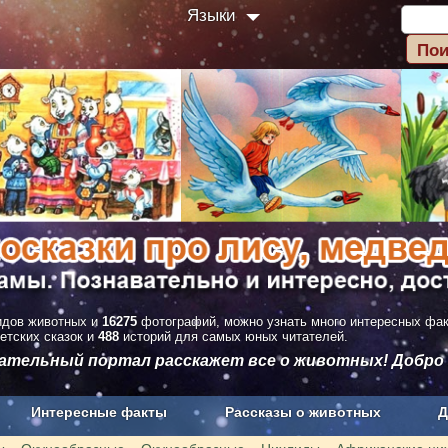
Языки
дов животных и
16275
фотографий, можно узнать много интересных фа
етских сказок и
488
историй для самых юных читателей.
вательный портал расскажет все о животных! Добро
Интересные факты
Рассказы о животных
Д
з рекламы
О проекте