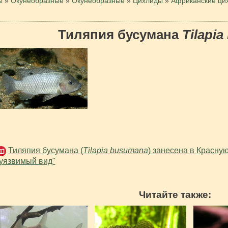
ы
»
Окунеобразные
»
Окунеобразные
»
Цихлиды
»
Африканские ци
Тиляпия бусумана
Tilapi
Тиляпия бусумана (
Tilapia busumana
) занесена в Красну
уязвимый вид"
Читайте также: