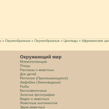
ы
»
Окунеобразные
»
Окунеобразные
»
Цихлиды
»
Африканские ци
Окружающий мир
Млекопитающие
Птицы
Рассказы о животных
Для детей
Рептилии (Пресмыкающиеся)
Амфибии (Земноводные)
Рыбы
Беспозвоночные
Золотые фотографии
Видео о животных
Животные континентов
Звуки животных