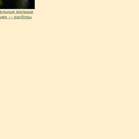
тельные малыши
иуме — расборы