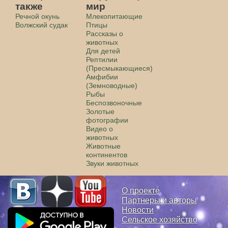
также
мир
Речной окунь
Млекопитающие
Волжский судак
Птицы
Рассказы о
животных
Для детей
Рептилии
(Пресмыкающиеся)
Амфибии
(Земноводные)
Рыбы
Беспозвоночные
Золотые
фотографии
Видео о
животных
Животные
континентов
Звуки животных
О проекте
Партнеры и авторы
Новости
Сельское хозяйство