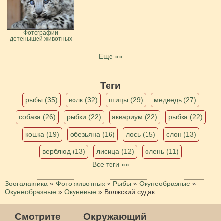
Фотографии
детенышей животных
Еще »»
Теги
рыбы (35)
волк (32)
птицы (29)
медведь (27)
собака (26)
рыбки (22)
аквариум (22)
рыбка (22)
кошка (19)
обезьяна (16)
лось (15)
слон (13)
верблюд (13)
лисица (12)
олень (11)
Все теги »»
Зоогалактика
»
Фото животных
»
Рыбы
»
Окунеобразные
»
Окунеобразные
»
Окуневые
»
Волжский судак
Смотрите
Окружающий