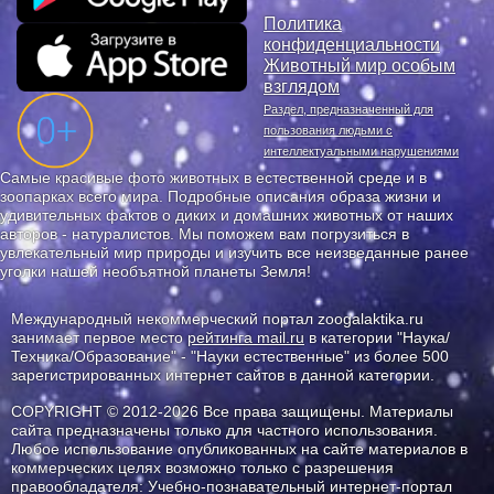
Политика
конфиденциальности
Животный мир особым
взглядом
Раздел, предназначенный для
пользования людьми с
интеллектуальными нарушениями
Самые красивые фото животных в естественной среде и в
зоопарках всего мира. Подробные описания образа жизни и
удивительных фактов о диких и домашних животных от наших
авторов - натуралистов. Мы поможем вам погрузиться в
увлекательный мир природы и изучить все неизведанные ранее
уголки нашей необъятной планеты Земля!
Международный некоммерческий портал zoogalaktika.ru
занимает первое место
рейтинга mail.ru
в категории "Наука/
Техника/Образование" - "Науки естественные" из более 500
зарегистрированных интернет сайтов в данной категории.
COPYRIGHT © 2012-2026 Все права защищены. Материалы
сайта предназначены только для частного использования.
Любое использование опубликованных на сайте материалов в
коммерческих целях возможно только с разрешения
правообладателя: Учебно-познавательный интернет-портал