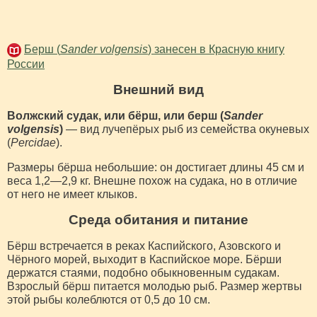
Берш (
Sander volgensis
) занесен в Красную книгу
России
Внешний вид
Волжский судак, или бёрш, или берш (
Sander
volgensis
)
— вид лучепёрых рыб из семейства окуневых
(
Percidae
).
Размеры бёрша небольшие: он достигает длины 45 см и
веса 1,2—2,9 кг. Внешне похож на судака, но в отличие
от него не имеет клыков.
Среда обитания и питание
Бёрш встречается в реках Каспийского, Азовского и
Чёрного морей, выходит в Каспийское море. Бёрши
держатся стаями, подобно обыкновенным судакам.
Взрослый бёрш питается молодью рыб. Размер жертвы
этой рыбы колеблются от 0,5 до 10 см.