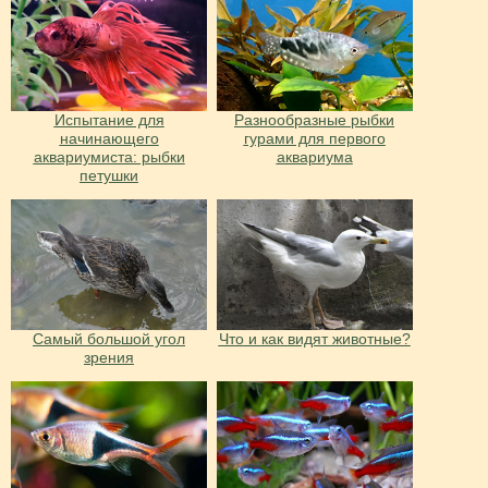
Испытание для
Разнообразные рыбки
начинающего
гурами для первого
аквариумиста: рыбки
аквариума
петушки
Cамый большой угол
Что и как видят животные?
зрения