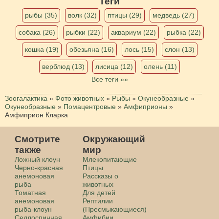
Теги
рыбы (35)
волк (32)
птицы (29)
медведь (27)
собака (26)
рыбки (22)
аквариум (22)
рыбка (22)
кошка (19)
обезьяна (16)
лось (15)
слон (13)
верблюд (13)
лисица (12)
олень (11)
Все теги »»
Зоогалактика
»
Фото животных
»
Рыбы
»
Окунеобразные
»
Окунеобразные
»
Помацентровые
»
Амфиприоны
»
Амфиприон Кларка
Смотрите
Окружающий
также
мир
Ложный клоун
Млекопитающие
Черно-красная
Птицы
анемоновая
Рассказы о
рыба
животных
Томатная
Для детей
анемоновая
Рептилии
рыба-клоун
(Пресмыкающиеся)
Седлоспинная
Амфибии