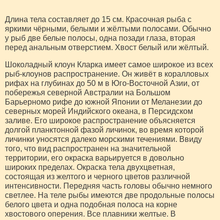
Длина тела составляет до 15 см. Красочная рыба с
яркими чёрными, белыми и жёлтыми полосами. Обычно
у рыб две белые полосы, одна позади глаза, вторая
перед анальным отверстием. Хвост белый или жёлтый.
Шоколадный клоун Кларка имеет самое широкое из всех
рыб-клоунов распространение. Он живёт в коралловых
рифах на глубинах до 50 м в Юго-Восточной Азии, от
побережья северной Австралии на Большом
Барьерномо рифе до южной Японии от Меланезии до
северных морей Индийского океана, в Персидском
заливе. Его широкое распространение объясняется
долгой планктонной фазой личинок, во время которой
личинки уносятся далеко морскими течениями. Ввиду
того, что вид распространен на значительной
территории, его окраска варьируется в довольно
широких пределах. Окраска тела двухцветная,
состоящая из желтого и черного цветов различной
интенсивности. Передняя часть головы обычно немного
светлее. На теле рыбы имеются две продольные полосы
белого цвета и одна подобная полоса на корне
хвостового оперения. Все плавники желтые. В