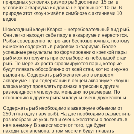
природных условиях размер рыб достигает 15 см, в
условиях аквариума их длина не превышает 10 см. В
природе этот клоун живёт в симбиозе с актиниями 10
видов.
Шоколадный клоун Кларка – нетребовательный вид рыб.
Они легко находят себе пару в аквариуме и нерестятся.
Рыбы совершенно не трогают беспозвоночных, поэтому
их можно содержать в рифовом аквариуме. Более
успешные результаты по формированию крепкой пары
рыб можно получить при ее выборе из небольшой стаи
рыб. По мере их роста сформируются пары, которые
будут плавать обособленно от всей стаи, вот их и нужно
выловить. Содержать рыб желательно в видовом
аквариуме. При содержании в общем аквариуме клоуны
кларка могут проявлять признаки агрессии к другим
разновидностям клоунов, меньших по размерам. По
отношению к другим рыбам клоуны очень дружелюбны.
Содержать рыб необходимо в аквариуме объемом от
250 л (на одну пару рыб). На дне необходимо разместить
разнообразные укрытия и очень желательно поселить в
нем анемону. В зависимости от того, где будет
находиться анемона, в том месте и будут плавать