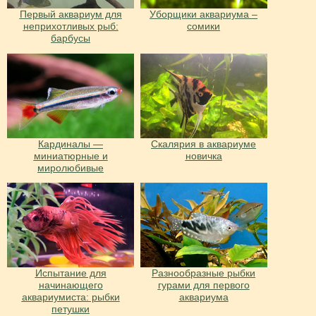
Первый аквариум для
Уборщики аквариума –
неприхотливых рыб:
сомики
барбусы
Кардиналы —
Скалярия в аквариуме
миниатюрные и
новичка
миролюбивые
Испытание для
Разнообразные рыбки
начинающего
гурами для первого
аквариумиста: рыбки
аквариума
петушки