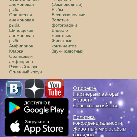
анемоновая
(Земноводные)
рыба
Рыбы
Оранжевая
Беспозвоночные
анемоновая
Золотые
рыба
фотографии
Шипощекая
Видео о
анемоновая
животных
рыба
Животные
Амфиприон
континентов
Кларка
Звуки животных
Оранжевый
амфиприон
Розовый клоун
Огненный клоун
О проекте
Партнеры и авторы
Новости
Сельское хозяйство
Политика
конфиденциальности
Животный мир особым
взглядом