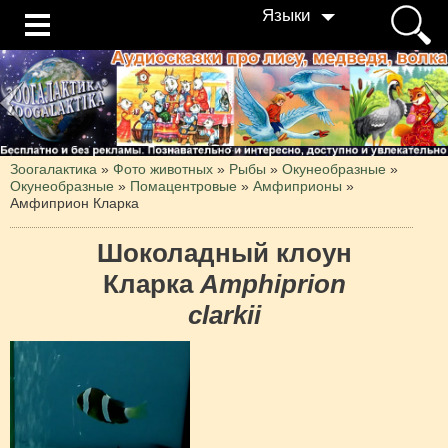
Языки
Зоогалактика
»
Фото животных
»
Рыбы
»
Окунеобразные
»
Окунеобразные
»
Помацентровые
»
Амфиприоны
»
Амфиприон Кларка
Шоколадный клоун
Кларка
Amphiprion
clarkii