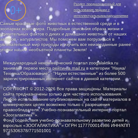
Раздел, предназначенный для
пользования людьми с
интеллектуальными нарушениями
Самые красивые фото животных в естественной среде и в
зоопарках всего мира. Подробные описания образа жизни и
удивительных фактов о диких и домашних животных от наших
авторов - натуралистов. Мы поможем вам погрузиться в
увлекательный мир природы и изучить все неизведанные ранее
уголки нашей необъятной планеты Земля!
Международный некоммерческий портал zoogalaktika.ru
занимает первое место
рейтинга mail.ru
в категории "Наука/
Техника/Образование" - "Науки естественные" из более 500
зарегистрированных интернет сайтов в данной категории.
COPYRIGHT © 2012-2026 Все права защищены. Материалы
сайта предназначены только для частного использования.
Любое использование опубликованных на сайте материалов в
коммерческих целях возможно только с разрешения
правообладателя: Учебно-познавательный интернет-портал
®
«Зоогалактика
».
Фонд содействия учебно-познавательному развитию детей и
®
взрослых «ЗООГАЛАКТИКА
» ОГРН 1177700014986 ИНН/КПП
9715306378/771501001