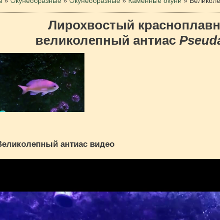
ы
»
Окунеобразные
»
Окунеобразные
»
Каменные окуни
»
Великоле
Лирохвостый красноплав
великолепный антиас
Pseuda
Великолепный антиас видео