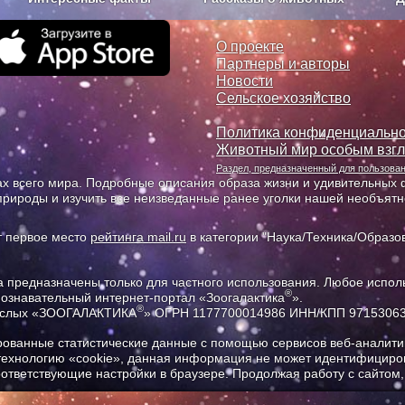
з рекламы
О проекте
О проекте
Партнеры и авторы
Новости
Сельское хозяйство
Политика конфиденциально
Животный мир особым взг
Раздел, предназначенный для пользов
х всего мира. Подробные описания образа жизни и удивительных ф
природы и изучить все неизведанные ранее уголки нашей необъят
т первое место
рейтинга mail.ru
в категории "Наука/Техника/Образов
предназначены только для частного использования. Любое исполь
®
познавательный интернет-портал «Зоогалактика
».
®
рослых «ЗООГАЛАКТИКА
» ОГРН 1177700014986 ИНН/КПП 9715306
ованные статистические данные с помощью сервисов веб-аналитик
 технологию «cookie», данная информация не может идентифициров
соответствующие настройки в браузере. Продолжая работу с сайтом