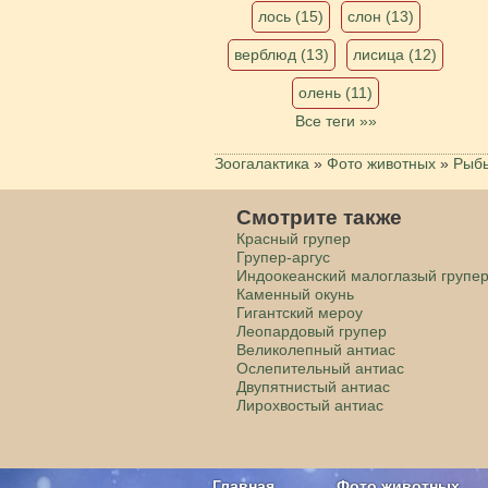
лось (15)
слон (13)
верблюд (13)
лисица (12)
олень (11)
Все теги »»
Зоогалактика
»
Фото животных
»
Рыб
Смотрите также
Красный групер
Групер-аргус
Индоокеанский малоглазый групе
Каменный окунь
Гигантский мероу
Леопардовый групер
Великолепный антиас
Ослепительный антиас
Двупятнистый антиас
Лирохвостый антиас
Главная
Фото животных