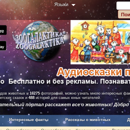
Языки
дов животных и
16275
фотографий, можно узнать много интересных фа
етских сказок и
488
историй для самых юных читателей.
вательный портал расскажет все о животных! Добро
Интересные факты
Рассказы о животных
Д
з рекламы
О проекте