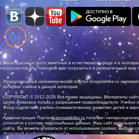
Наши приложения. Бесплатно и бе
Самые красивые фото животных в естественной среде и в зоопарка
натуралистов. Мы поможем вам погрузиться в увлекательный мир 
Международный некоммерческий портал zoogalaktika.ru занимае
интернет сайтов в данной категории.
COPYRIGHT © 2012-2026 Все права защищены. Материалы сайта 
целях возможно только с разрешения правообладателя: Учебно-
Фонд содействия учебно-познавательному развитию детей и вз
Администрация Портала
zoogalaktika.ru
получает неперсонализир
относится к составу персональных данных. Наш сайт использует
сайта. Вы можете отказаться от использования cookies, выбрав 
политикой конфиденциальности.