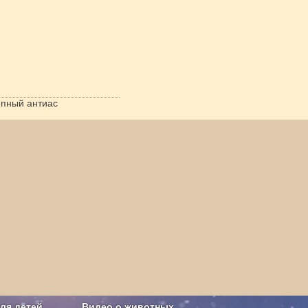
пный антиас
ля детей
Видео о животных