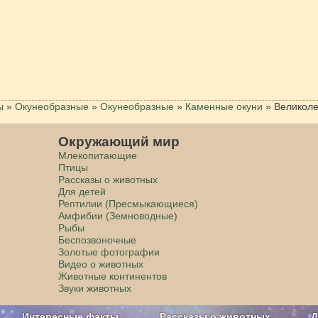
ы
»
Окунеобразные
»
Окунеобразные
»
Каменные окуни
»
Великоле
Окружающий мир
Млекопитающие
Птицы
р
Рассказы о животных
Для детей
Рептилии (Пресмыкающиеся)
Амфибии (Земноводные)
Рыбы
Беспозвоночные
Золотые фотографии
Видео о животных
Животные континентов
Звуки животных
Интересные факты
Рассказы о животных
Д