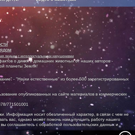
Сельское хозяйство
сти
лядом
ания людьми с интеллектуальными нарушениями
актов о диких и домашних животных от наших авторов -
ной планеты Земля!
ание" - "Науки естественные" из более 500 зарегистрированных
зование опубликованных на сайте материалов в коммерческих
378/771501001
и. Информация носит обезличенный характер, в связи с чем не
ать вас, однако может помочь нам улучшить работу нашего
, вы соглашаетесь с обработкой пользовательских данных и