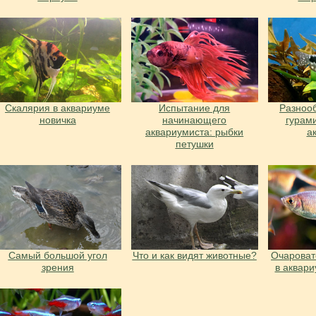
Скалярия в аквариуме
Испытание для
Разноо
новичка
начинающего
гурам
аквариумиста: рыбки
а
петушки
Cамый большой угол
Что и как видят животные?
Очарова
зрения
в аквар