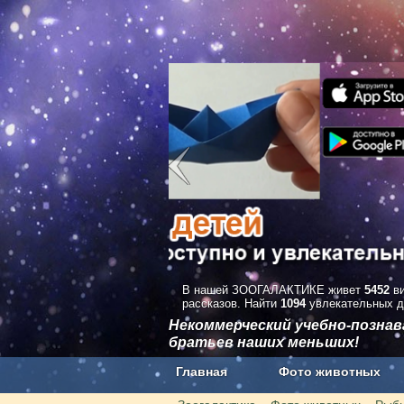
В нашей ЗООГАЛАКТИКЕ живет
5452
ви
рассказов. Найти
1094
увлекательных д
Некоммерческий учебно-позна
братьев наших меньших!
Главная
Фото животных
Наши приложения. Бесплатно и бе