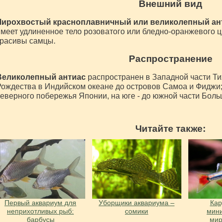
Внешний вид
Лирохвостый красноплавничный или великолепный ант
меет удлиненное тело розоватого или бледно-оранжевого ц
красивы самцы.
Распространение
Великолепный антиас
распространен в Западной части Тих
ождества в Индийском океане до островов Самоа и Фиджи; 
еверного побережья Японии, на юге - до южной части Бол
Читайте также:
Первый аквариум для
Уборщики аквариума –
Ка
неприхотливых рыб:
сомики
мин
барбусы
ми