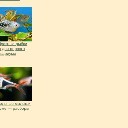
бразные рыбки
и для первого
квариума
тельные малыши
иуме — расборы