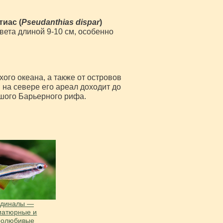
иас (
Pseudanthias dispar
)
вета длиной 9-10 см, особенно
ого океана, а также от островов
на севере его ареал доходит до
ьшого Барьерного рифа.
рдиналы —
иатюрные и
ролюбивые