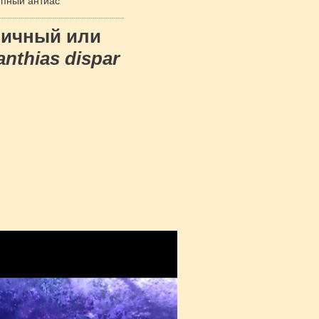
пный антиас
ничный или
nthias dispar