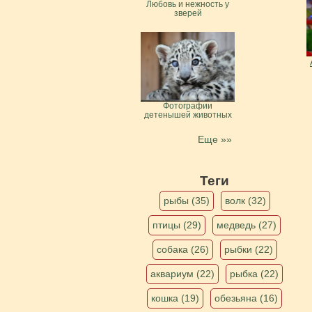
Любовь и нежность у
зверей
Фотографии
детенышей животных
Еще »»
Теги
рыбы (35)
волк (32)
птицы (29)
медведь (27)
собака (26)
рыбки (22)
аквариум (22)
рыбка (22)
кошка (19)
обезьяна (16)