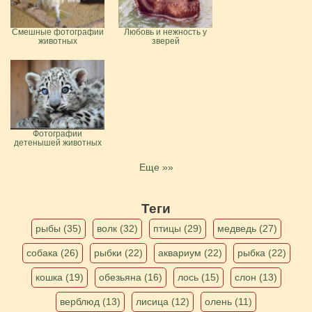
Смешные фотографии
Любовь и нежность у
животных
зверей
Фотографии
детенышей животных
Еще »»
Теги
рыбы (35)
волк (32)
птицы (29)
медведь (27)
собака (26)
рыбки (22)
аквариум (22)
рыбка (22)
кошка (19)
обезьяна (16)
лось (15)
слон (13)
верблюд (13)
лисица (12)
олень (11)