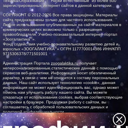
Техника/Образование" - "Науки естественные" из более 500
зарегистрированных интернет сайтов в данной категории.
COPYRIGHT © 2012-2026 Все права защищены. Материалы
сайта предназначены только для частного использования.
Любое использование опубликованных на сайте материалов в
коммерческих целях возможно только с разрешения
правообладателя: Учебно-познавательный интернет-портал
®
«Зоогалактика
».
Фонд содействия учебно-познавательному развитию детей и
®
взрослых «ЗООГАЛАКТИКА
» ОГРН 1177700014986 ИНН/КПП
9715306378/771501001
Администрация Портала
zoogalaktika.ru
получает
неперсонализированные статистические данные с помощью
сервисов веб-аналитики. Информация носит обезличенный
характер, в связи с чем не относится к составу персональных
данных. Наш сайт использует технологию «cookie», данная
информация не может идентифицировать вас, однако может
помочь нам улучшить работу нашего сайта. Вы можете
отказаться от использования cookies, выбрав соответствующие
настройки в браузере. Продолжая работу с сайтом, вы
соглашаетесь с обработкой пользовательских данных и
политикой конфиденциальности.