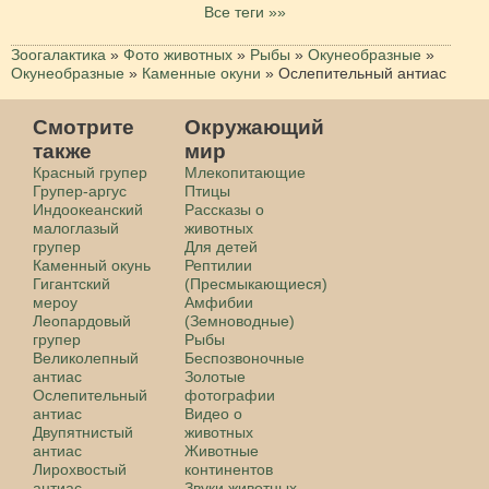
Все теги »»
Зоогалактика
»
Фото животных
»
Рыбы
»
Окунеобразные
»
Окунеобразные
»
Каменные окуни
»
Ослепительный антиас
Смотрите
Окружающий
также
мир
Красный групер
Млекопитающие
Групер-аргус
Птицы
Индоокеанский
Рассказы о
малоглазый
животных
групер
Для детей
Каменный окунь
Рептилии
Гигантский
(Пресмыкающиеся)
мероу
Амфибии
Леопардовый
(Земноводные)
групер
Рыбы
Великолепный
Беспозвоночные
антиас
Золотые
Ослепительный
фотографии
антиас
Видео о
Двупятнистый
животных
антиас
Животные
Лирохвостый
континентов
антиас
Звуки животных