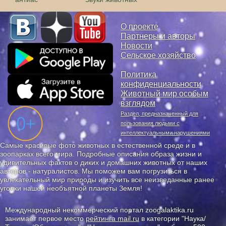
О проекте
Партнеры и авторы
Новости
Сельское хозяйство
Политика
конфиденциальности
Животный мир особым
взглядом
Раздел, предназначенный для
пользования людьми с
интеллектуальными нарушениями
Самые красивые фото животных в естественной среде и в
зоопарках всего мира. Подробные описания образа жизни и
удивительных фактов о диких и домашних животных от наших
авторов - натуралистов. Мы поможем вам погрузиться в
увлекательный мир природы и изучить все неизведанные ранее
уголки нашей необъятной планеты Земля!
Международный некоммерческий портал zoogalaktika.ru
занимает первое место
рейтинга mail.ru
в категории "Наука/