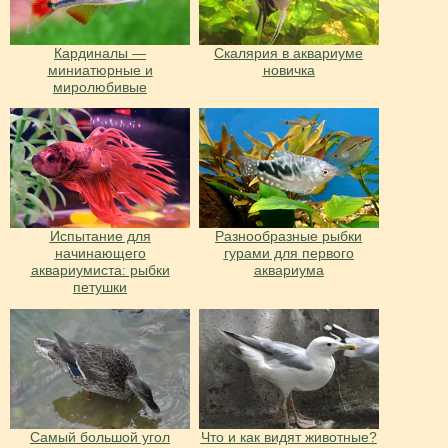
Кардиналы —
Скалярия в аквариуме
миниатюрные и
новичка
миролюбивые
Испытание для
Разнообразные рыбки
начинающего
гурами для первого
аквариумиста: рыбки
аквариума
петушки
Cамый большой угол
Что и как видят животные?