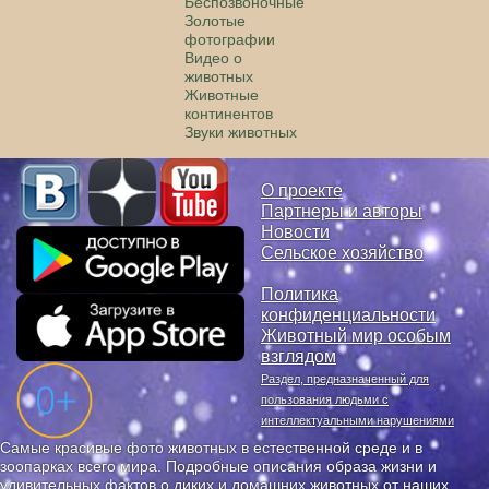
Беспозвоночные
Золотые
фотографии
Видео о
животных
Животные
континентов
Звуки животных
О проекте
Партнеры и авторы
Новости
Сельское хозяйство
Политика
конфиденциальности
Животный мир особым
взглядом
Раздел, предназначенный для
пользования людьми с
интеллектуальными нарушениями
Самые красивые фото животных в естественной среде и в
зоопарках всего мира. Подробные описания образа жизни и
удивительных фактов о диких и домашних животных от наших