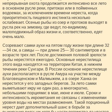
непрерывная охота продолжается интенсивно все лето
в основном русле реки, притоках или в пойменных
водоемах, за исключением времени нереста, когда
приоритетность пищевого инстинкта несколько
ослабевает. Осенью рыбы из озер и протоков выходят в
русла рек на зимовку, где ведут, по-видимому,
малоподвижный образ жизни и, соответственно, едят
очень мало.
Созревают самки аухи на пятом году жизни при длине 32
—34 см, а самцы — при длине 25— 30 сантиметров и в
возрасте трех лет. После достижения половой зрелости
рыбы нерестятся ежегодно. Основные нерестилища
этого вида находятся на территории Китая, в нижнем
течении реки Сунгари. В России основное нерестилище
аухи располагается в русле Амура на участке между
Благовещенском и Малмыжем, а в озере Ханка он
нерестится у его западных берегов. За лето самки
выметывают икру не один раз, а многократно,
небольшими порциями: в мае, июне и июле. Сроки и
интенсивность икрометания не связаны с изменениями
уровня воды на местах размножения. Такой порционный
нерест дает дополнительный шанс в борьбе за
выживание вида: уж хотя бы части потомства да удастся