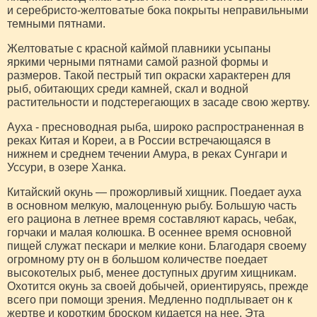
и серебристо-желтоватые бока покрыты неправильными
темными пятнами.
Желтоватые с красной каймой плавники усыпаны
яркими черными пятнами самой разной формы и
размеров. Такой пестрый тип окраски характерен для
рыб, обитающих среди камней, скал и водной
растительности и подстерегающих в засаде свою жертву.
Ауха - пресноводная рыба, широко распространенная в
реках Китая и Кореи, а в России встречающаяся в
нижнем и среднем течении Амура, в реках Сунгари и
Уссури, в озере Ханка.
Китайский окунь — прожорливый хищник. Поедает ауха
в основном мелкую, малоценную рыбу. Большую часть
его рациона в летнее время составляют карась, чебак,
горчаки и малая колюшка. В осеннее время основной
пищей служат пескари и мелкие кони. Благодаря своему
огромному рту он в большом количестве поедает
высокотелых рыб, менее доступных другим хищникам.
Охотится окунь за своей добычей, ориентируясь, прежде
всего при помощи зрения. Медленно подплывает он к
жертве и коротким броском кидается на нее. Эта