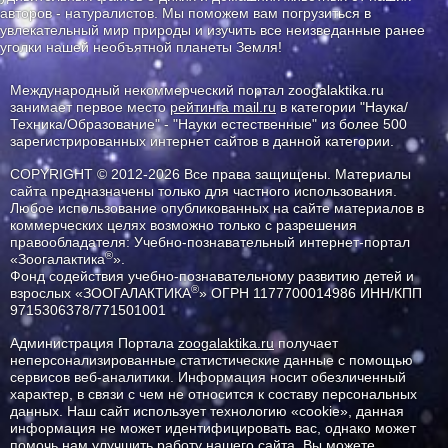
авторов - натуралистов. Мы поможем вам погрузиться в
увлекательный мир природы и изучить все неизведанные ранее
уголки нашей необъятной планеты Земля!
Международный некоммерческий портал zoogalaktika.ru
занимает первое место
рейтинга mail.ru
в категории "Наука/
Техника/Образование" - "Науки естественные" из более 500
зарегистрированных интернет сайтов в данной категории.
COPYRIGHT © 2012-2026 Все права защищены. Материалы
сайта предназначены только для частного использования.
Любое использование опубликованных на сайте материалов в
коммерческих целях возможно только с разрешения
правообладателя: Учебно-познавательный интернет-портал
®
«Зоогалактика
».
Фонд содействия учебно-познавательному развитию детей и
®
взрослых «ЗООГАЛАКТИКА
» ОГРН 1177700014986 ИНН/КПП
9715306378/771501001
Администрация Портала
zoogalaktika.ru
получает
неперсонализированные статистические данные с помощью
сервисов веб-аналитики. Информация носит обезличенный
характер, в связи с чем не относится к составу персональных
данных. Наш сайт использует технологию «cookie», данная
информация не может идентифицировать вас, однако может
помочь нам улучшить работу нашего сайта. Вы можете