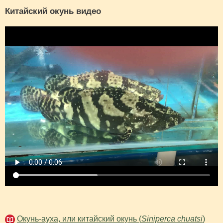
Китайский окунь видео
Окунь-ауха, или китайский окунь (
Siniperca chuatsi
)