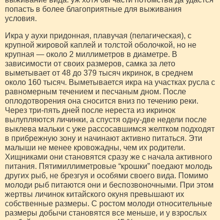
попасть в более благоприятные для выживания
условия.
Икра у аухи придонная, плавучая (пелагическая), с
крупной жировой каплей и толстой оболочкой, но не
крупная — около 2 миллиметров в диаметре. В
зависимости от своих размеров, самка за лето
выметывает от 48 до 379 тысяч икринок, в среднем
около 160 тысяч. Выметывается икра на участках русла с
равномерным течением и песчаным дном. После
оплодотворения она сносится вниз по течению реки.
Через три-пять дней после нереста из икринок
вылупляются личинки, а спустя одну-две недели после
выклева мальки с уже рассосавшимся желтком подходят
в прибрежную зону и начинают активно питаться. Эти
малыши не менее кровожадны, чем их родители.
Хищниками они становятся сразу же с начала активного
питания. Пятимиллиметровые “крошки” поедают молодь
других рыб, не брезгуя и особями своего вида. Помимо
молоди рыб питаются они и беспозвоночными. При этом
жертвы личинок китайского окуня превышают их
собственные размеры. С ростом молоди относительные
размеры добычи становятся все меньше, и у взрослых