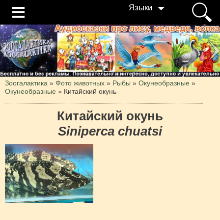
Языки
Зоогалактика
»
Фото животных
»
Рыбы
»
Окунеобразные
»
Окунеобразные
»
Китайский окунь
Китайский окунь
Siniperca chuatsi