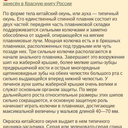
занесён в Красную книгу России
По форме тела китайский окунь, или ауха — типичный
окунь. Его единственный спинной плавник состоит из
двух частей: передняя часть плавниковой складки
поддерживается сильными колючками и заметно
обособлена от задней, опирающейся на мягкие
плавниковые лучи. Мощная колючка есть и в брюшных
плавниках, расположенных под грудными или чуть
позади них. Три сильные колючки располагаются в
начале анального плавника. Завершают это вооружение
шип на жаберной крышке, более мелкие шипы-зубцы
предкрышечной кости и острые многорядные
щетинковидные зубы на обеих челюстях большого рта с
сильно выдающейся вперед нижней челюстью. У
личинок аухи шипы жаберной крышки очень велики и
служат основным органом защиты. По мере
дальнейшего роста относительные размеры этих шипов
сильно сокращаются, и основную защитную роль
начинают играть колючки в плавниках, достигающие
максимальной величины у мальков длиной 40—70 мм.
Окраска китайского окуня выдает в нем типичного
хищника-засадчика. Серая или зеленовато-серая спина