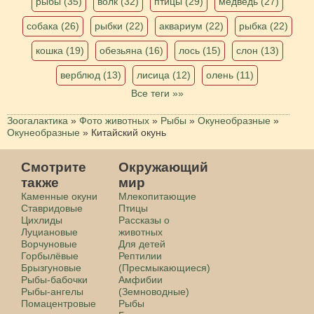
рыбы (35)
волк (32)
птицы (29)
медведь (27)
собака (26)
рыбки (22)
аквариум (22)
рыбка (22)
кошка (19)
обезьяна (16)
лось (15)
слон (13)
верблюд (13)
лисица (12)
олень (11)
Все теги »»
Зоогалактика
»
Фото животных
»
Рыбы
»
Окунеобразные
»
Окунеобразные
»
Китайский окунь
Смотрите
Окружающий
также
мир
Каменные окуни
Млекопитающие
Ставридовые
Птицы
Цихлиды
Рассказы о
Луциановые
животных
Ворчуновые
Для детей
Горбылёвые
Рептилии
Брызгуновые
(Пресмыкающиеся)
Рыбы-бабочки
Амфибии
Рыбы-ангелы
(Земноводные)
Помацентровые
Рыбы