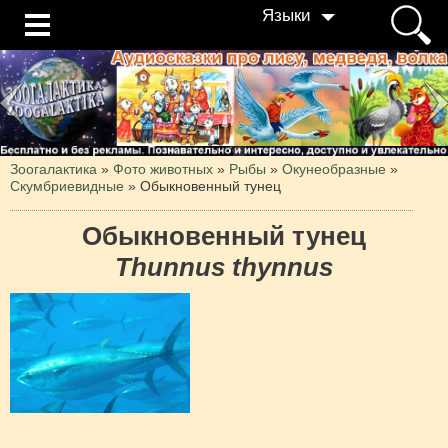
Языки
Зоогалактика
»
Фото животных
»
Рыбы
»
Окунеобразные
»
Скумбриевидные
»
Обыкновенный тунец
Обыкновенный тунец
Thunnus thynnus