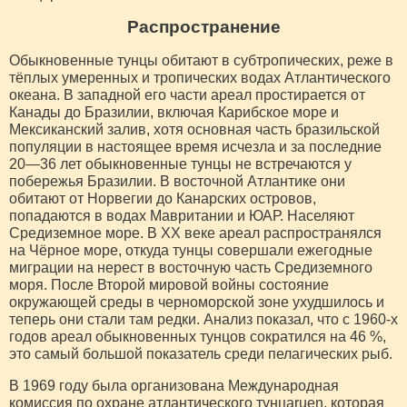
Распространение
Обыкновенные тунцы обитают в субтропических, реже в
тёплых умеренных и тропических водах Атлантического
океана. В западной его части ареал простирается от
Канады до Бразилии, включая Карибское море и
Мексиканский залив, хотя основная часть бразильской
популяции в настоящее время исчезла и за последние
20—36 лет обыкновенные тунцы не встречаются у
побережья Бразилии. В восточной Атлантике они
обитают от Норвегии до Канарских островов,
попадаются в водах Мавритании и ЮАР. Населяют
Средиземное море. В XX веке ареал распространялся
на Чёрное море, откуда тунцы совершали ежегодные
миграции на нерест в восточную часть Средиземного
моря. После Второй мировой войны состояние
окружающей среды в черноморской зоне ухудшилось и
теперь они стали там редки. Анализ показал, что с 1960-х
годов ареал обыкновенных тунцов сократился на 46 %,
это самый большой показатель среди пелагических рыб.
В 1969 году была организована Международная
комиссия по охране атлантического тунцаruen, которая