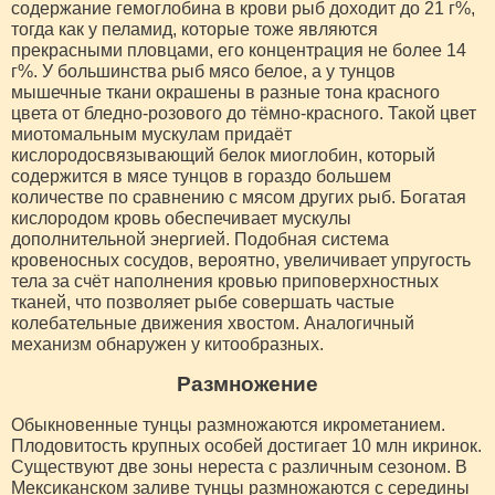
содержание гемоглобина в крови рыб доходит до 21 г%,
тогда как у пеламид, которые тоже являются
прекрасными пловцами, его концентрация не более 14
г%. У большинства рыб мясо белое, а у тунцов
мышечные ткани окрашены в разные тона красного
цвета от бледно-розового до тёмно-красного. Такой цвет
миотомальным мускулам придаёт
кислородосвязывающий белок миоглобин, который
содержится в мясе тунцов в гораздо большем
количестве по сравнению с мясом других рыб. Богатая
кислородом кровь обеспечивает мускулы
дополнительной энергией. Подобная система
кровеносных сосудов, вероятно, увеличивает упругость
тела за счёт наполнения кровью приповерхностных
тканей, что позволяет рыбе совершать частые
колебательные движения хвостом. Аналогичный
механизм обнаружен у китообразных.
Размножение
Обыкновенные тунцы размножаются икрометанием.
Плодовитость крупных особей достигает 10 млн икринок.
Существуют две зоны нереста с различным сезоном. В
Мексиканском заливе тунцы размножаются с середины