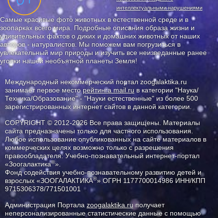
интеллектуальными нарушениями
Самые красивые фото животных в естественной среде и в
зоопарках всего мира. Подробные описания образа жизни и
удивительных фактов о диких и домашних животных от наших
авторов - натуралистов. Мы поможем вам погрузиться в
увлекательный мир природы и изучить все неизведанные ранее
уголки нашей необъятной планеты Земля!
Международный некоммерческий портал zoogalaktika.ru
занимает первое место
рейтинга mail.ru
в категории "Наука/
Техника/Образование" - "Науки естественные" из более 500
зарегистрированных интернет сайтов в данной категории.
COPYRIGHT © 2012-2026 Все права защищены. Материалы
сайта предназначены только для частного использования.
Любое использование опубликованных на сайте материалов в
коммерческих целях возможно только с разрешения
правообладателя: Учебно-познавательный интернет-портал
®
«Зоогалактика
».
Фонд содействия учебно-познавательному развитию детей и
®
взрослых «ЗООГАЛАКТИКА
» ОГРН 1177700014986 ИНН/КПП
9715306378/771501001
Администрация Портала
zoogalaktika.ru
получает
неперсонализированные статистические данные с помощью