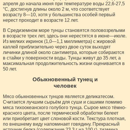
апреля до начала июня при температуре воды 22,6-27,5
°C, достигнув длины около 2 м, что соответствует
возрасту 8—10, хотя у большинства особей первый
нерест проходит в возрасте 12 лет.
В Средиземном море тунцы становятся половозрелыми
в возрасте трех лет, здесь они нерестятся в июне—июле.
Из мелких икринок (1,0—1,1 миллиметра) с жировой
каплей приблизительно через двое суток выходят
личинки длиной около сантиметра, которые собираются
в стайки у поверхности воды. Тунцы живут до 35 лет, а
максимальная продолжительность жизни оценивается в
50 лет.
Обыкновенный тунец и
человек
Мясо обыкновенных тунцов является деликатесом.
Считается лучшим сырьём для суши и сашими помимо
мяса тихоокеанского голубого тунца. Сырое мясо тёмно-
красного цвета, после термической обработки белеет
или приобретает цвет слоновой кости. Текстура плотная,
по внешнему виду напоминает говядину. Прекрасный
источник белка (содержание 23,3 г на 100 г), тиамина,