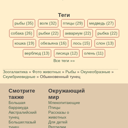
Теги
рыбы (35)
волк (32)
птицы (29)
медведь (27)
собака (26)
рыбки (22)
аквариум (22)
рыбка (22)
кошка (19)
обезьяна (16)
лось (15)
слон (13)
верблюд (13)
лисица (12)
олень (11)
Все теги »»
Зоогалактика
»
Фото животных
»
Рыбы
»
Окунеобразные
»
Скумбриевидные
»
Обыкновенный тунец
Смотрите
Окружающий
также
мир
Большая
Млекопитающие
барракуда
Птицы
Австралийский
Рассказы о
тунец
животных
Большеглазый
Для детей
тунец
Рептилии