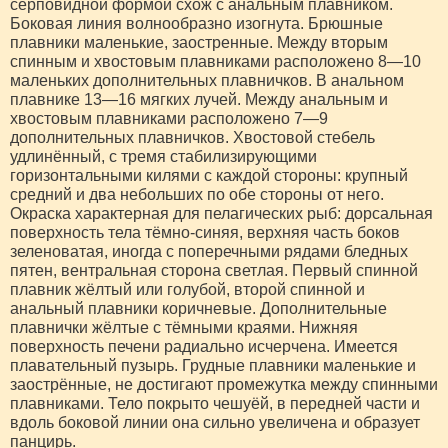
серповидной формой схож с анальным плавником.
Боковая линия волнообразно изогнута. Брюшные
плавники маленькие, заостренные. Между вторым
спинным и хвостовым плавниками расположено 8—10
маленьких дополнительных плавничков. В анальном
плавнике 13—16 мягких лучей. Между анальным и
хвостовым плавниками расположено 7—9
дополнительных плавничков. Хвостовой стебель
удлинённый, с тремя стабилизирующими
горизонтальными килями с каждой стороны: крупный
средний и два небольших по обе стороны от него.
Окраска характерная для пелагических рыб: дорсальная
поверхность тела тёмно-синяя, верхняя часть боков
зеленоватая, иногда с поперечными рядами бледных
пятен, вентральная сторона светлая. Первый спинной
плавник жёлтый или голубой, второй спинной и
анальный плавники коричневые. Дополнительные
плавнички жёлтые с тёмными краями. Нижняя
поверхность печени радиально исчерчена. Имеется
плавательный пузырь. Грудные плавники маленькие и
заострённые, не достигают промежутка между спинными
плавниками. Тело покрыто чешуёй, в передней части и
вдоль боковой линии она сильно увеличена и образует
панцирь.