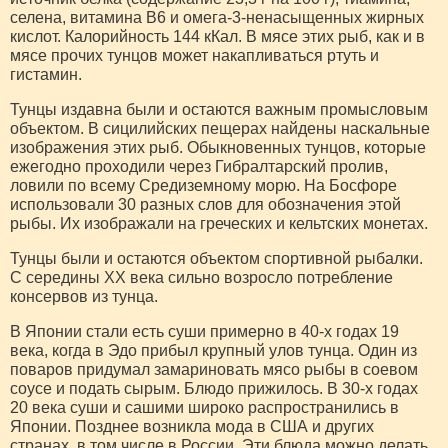
селена, витамина B6 и омега-3-ненасыщенных жирных
кислот. Калорийность 144 кКал. В мясе этих рыб, как и в
мясе прочих тунцов может накапливаться ртуть и
гистамин.
Тунцы издавна были и остаются важным промысловым
объектом. В сицилийских пещерах найдены наскальные
изображения этих рыб. Обыкновенных тунцов, которые
ежегодно проходили через Гибралтарский пролив,
ловили по всему Средиземному морю. На Босфоре
использовали 30 разных слов для обозначения этой
рыбы. Их изображали на греческих и кельтских монетах.
Тунцы были и остаются объектом спортивной рыбалки.
С середины XX века сильно возросло потребление
консервов из тунца.
В Японии стали есть суши примерно в 40-х годах 19
века, когда в Эдо прибыл крупный улов тунца. Один из
поваров придумал замариновать мясо рыбы в соевом
соусе и подать сырым. Блюдо прижилось. В 30-х годах
20 века суши и сашими широко распространились в
Японии. Позднее возникла мода в США и других
странах, в том числе в России. Эти блюда можно делать