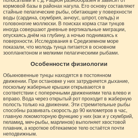
полосатыми и т. д. Рацион разнообразен и зависит от
кормовой базы в районах нагула. Его основу составляют
стайные пелагические рыбы, обитающие у поверхности
воды (сардина, скумбрия, анчоус, шпрот, сельдь) и
головоногие моллюски. В поисках корма стаи тунцов
иногда совершают дневные вертикальные миграции,
опускаясь днём на глубину, а ночью поднимаясь к
поверхности. Исследования в Средиземном море
показали, что молодь тунца питается в основном
зоопланктоном и мелкими пелагическими рыбами.
Особенности физиологии
Обыкновенные тунцы находятся в постоянном
движении. При остановке у них затрудняется дыхание,
поскольку жаберные крышки открываются в
соответствии с поперечными движениями тела влево и
вправо. Вода через открытый рот проходит в жаберную
полость только на движении. Эти стремительные рыбы
способны развивать скорость до 90 километров в час,
главную локомоторную функцию у них (как и у скумбрий,
пеламид, меч-рыбы, марлинов) выполняет хвостовой
плавник, а короткое обтекаемое тело остаётся почти
неподвижным.