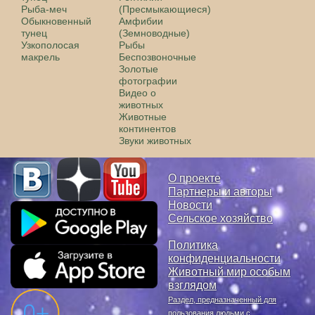
Рыба-меч
(Пресмыкающиеся)
Обыкновенный
Амфибии
тунец
(Земноводные)
Узкополосая
Рыбы
макрель
Беспозвоночные
Золотые
фотографии
Видео о
животных
Животные
континентов
Звуки животных
О проекте
Партнеры и авторы
Новости
Сельское хозяйство
Политика
конфиденциальности
Животный мир особым
взглядом
Раздел, предназначенный для
пользования людьми с