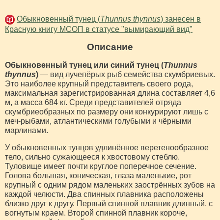
Обыкновенный тунец (
Thunnus thynnus
) занесен в
Красную книгу МСОП в статусе "вымирающий вид"
Описание
Обыкновенный тунец или синий тунец (
Thunnus
thynnus
)
— вид лучепёрых рыб семейства скумбриевых.
Это наиболее крупный представитель своего рода,
максимальная зарегистрированная длина составляет 4,6
м, а масса 684 кг. Среди представителей отряда
скумбриеобразных по размеру они конкурируют лишь с
меч-рыбами, атлантическими голубыми и чёрными
марлинами.
У обыкновенных тунцов удлинённое веретенообразное
тело, сильно сужающееся к хвостовому стеблю.
Туловище имеет почти круглое поперечное сечение.
Голова большая, коническая, глаза маленькие, рот
крупный с одним рядом маленьких заострённых зубов на
каждой челюсти. Два спинных плавника расположены
близко друг к другу. Первый спинной плавник длинный, с
вогнутым краем. Второй спинной плавник короче,