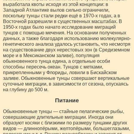
выработала квоты исходя из этой концепции: в
Западной Атлантике вылов сильно ограничили,
поскольку тунцы стали редки ещё в 1970-х годах, а в
Восточной разрешили в существенных масштабах. В
1950-х годах было начато исследование миграций
тунцов с помощью мечения. На основании полученных
данных, а также благодаря использованию молекулярно-
генетического анализа удалось установить, что несмотря
на существование двух нерестовых зон (в Средиземном
море и в Мексиканском заливе), популяция
обыкновенного тунца едина, а отдельные особи
способны пересечь океан. Тунцов с метками,
прикрепленными у Флориды, ловили в Бискайском
заливе. Обыкновенные тунцы совершают вертикальные
суточные миграции, в зависимости от сезона, опускаясь
на глубину до 500 м.
Питание
Обыкновенные тунцы — стайные пелагические рыбы,
совершающие длительные миграции. Иногда они
образуют косяки с близкими по размеру тунцами других
видов — длиннопёрыми, желтопёрыми, большеглазыми,