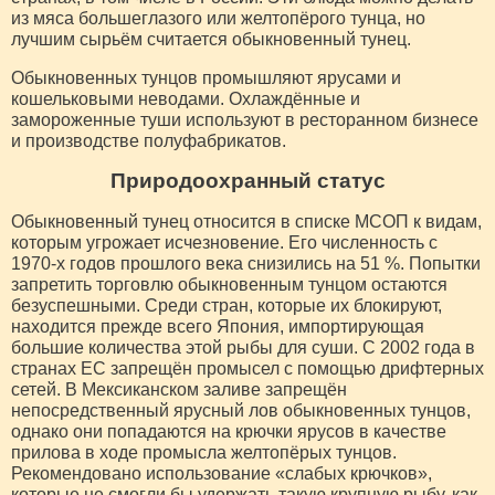
из мяса большеглазого или желтопёрого тунца, но
лучшим сырьём считается обыкновенный тунец.
Обыкновенных тунцов промышляют ярусами и
кошельковыми неводами. Охлаждённые и
замороженные туши используют в ресторанном бизнесе
и производстве полуфабрикатов.
Природоохранный статус
Обыкновенный тунец относится в списке МСОП к видам,
которым угрожает исчезновение. Его численность с
1970-х годов прошлого века снизились на 51 %. Попытки
запретить торговлю обыкновенным тунцом остаются
безуспешными. Среди стран, которые их блокируют,
находится прежде всего Япония, импортирующая
большие количества этой рыбы для суши. С 2002 года в
странах ЕС запрещён промысел с помощью дрифтерных
сетей. В Мексиканском заливе запрещён
непосредственный ярусный лов обыкновенных тунцов,
однако они попадаются на крючки ярусов в качестве
прилова в ходе промысла желтопёрых тунцов.
Рекомендовано использование «слабых крючков»,
которые не смогли бы удержать такую крупную рыбу, как