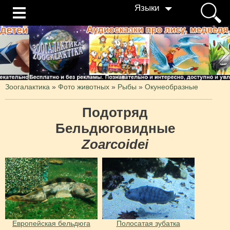
Языки
Зоогалактика
»
Фото животных
»
Рыбы
»
Окунеобразные
Подотряд
Бельдюговидные
Zoarcoidei
Европейская бельдюга
Полосатая зубатка