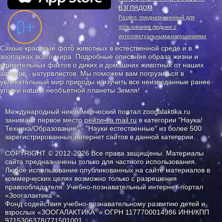
взглядом
Раздел, предназначенный для
пользования людьми с
интеллектуальными нарушениями
Самые красивые фото животных в естественной среде и в
зоопарках всего мира. Подробные описания образа жизни и
удивительных фактов о диких и домашних животных от наших
авторов - натуралистов. Мы поможем вам погрузиться в
увлекательный мир природы и изучить все неизведанные ранее
уголки нашей необъятной планеты Земля!
Международный некоммерческий портал zoogalaktika.ru
занимает первое место
рейтинга mail.ru
в категории "Наука/
Техника/Образование" - "Науки естественные" из более 500
зарегистрированных интернет сайтов в данной категории.
COPYRIGHT © 2012-2026 Все права защищены. Материалы
сайта предназначены только для частного использования.
Любое использование опубликованных на сайте материалов в
коммерческих целях возможно только с разрешения
правообладателя: Учебно-познавательный интернет-портал
®
«Зоогалактика
».
Фонд содействия учебно-познавательному развитию детей и
®
взрослых «ЗООГАЛАКТИКА
» ОГРН 1177700014986 ИНН/КПП
9715306378/771501001