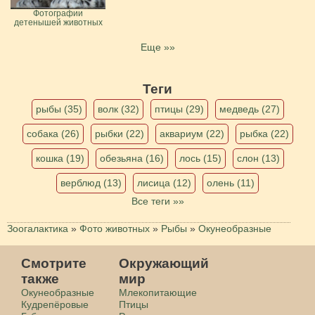
Фотографии
детенышей животных
Еще »»
Теги
рыбы (35)
волк (32)
птицы (29)
медведь (27)
собака (26)
рыбки (22)
аквариум (22)
рыбка (22)
кошка (19)
обезьяна (16)
лось (15)
слон (13)
верблюд (13)
лисица (12)
олень (11)
Все теги »»
Зоогалактика
»
Фото животных
»
Рыбы
»
Окунеобразные
Смотрите
Окружающий
также
мир
Окунеобразные
Млекопитающие
Кудрепёровые
Птицы