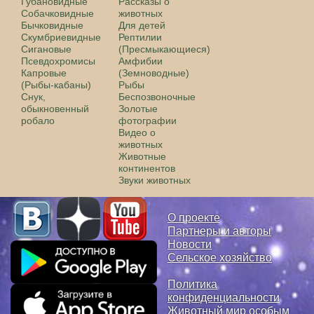
Губановидные
Рассказы о
Собачковидные
животных
Бычковидные
Для детей
Скумбриевидные
Рептилии
Сигановые
(Пресмыкающиеся)
Псевдохромисы
Амфибии
Капровые
(Земноводные)
(Рыбы-кабаны)
Рыбы
Снук,
Беспозвоночные
обыкновенный
Золотые
робало
фотографии
Видео о
животных
Животные
континентов
Звуки животных
О проекте
Партнеры и авторы
Новости
Сельское хозяйство
Политика
конфиденциальности
Животный мир особым