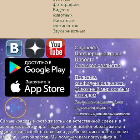
фотографии
Видео о
животных
Животные
континентов
Звуки животных
О проекте
Партнеры и авторы
Новости
Сельское хозяйство
Политика
конфиденциальности
Животный мир особым
взглядом
Раздел, предназначенный для
пользования людьми с
интеллектуальными нарушениями
Самые красивые фото животных в естественной среде и в
зоопарках всего мира. Подробные описания образа жизни и
удивительных фактов о диких и домашних животных от наших
авторов - натуралистов. Мы поможем вам погрузиться в