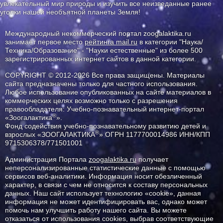
увлекательный мир природы и изучить все неизведанные ранее
уголки нашей необъятной планеты Земля!
Международный некоммерческий портал zoogalaktika.ru
занимает первое место
рейтинга mail.ru
в категории "Наука/
Техника/Образование" - "Науки естественные" из более 500
зарегистрированных интернет сайтов в данной категории.
COPYRIGHT © 2012-2026 Все права защищены. Материалы
сайта предназначены только для частного использования.
Любое использование опубликованных на сайте материалов в
коммерческих целях возможно только с разрешения
правообладателя: Учебно-познавательный интернет-портал
®
«Зоогалактика
».
Фонд содействия учебно-познавательному развитию детей и
®
взрослых «ЗООГАЛАКТИКА
» ОГРН 1177700014986 ИНН/КПП
9715306378/771501001
Администрация Портала
zoogalaktika.ru
получает
неперсонализированные статистические данные с помощью
сервисов веб-аналитики. Информация носит обезличенный
характер, в связи с чем не относится к составу персональных
данных. Наш сайт использует технологию «cookie», данная
информация не может идентифицировать вас, однако может
помочь нам улучшить работу нашего сайта. Вы можете
отказаться от использования cookies, выбрав соответствующие