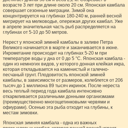
возрасте 3 лет при длине около 20 см. Японская камбала
совершает сезонные миграции. Зимой она
концентрируется на глубинах 180-240 м, ранней весной
мигрирует на мелководье, опережая других камбал. Уже
в апреле значительная часть рыб распределяется на
глубинах от 5-10 до 50 метров.
Нерест у японской зимней камбалы в заливе Петра
Великого начинается в марте и заканчивается в июне.
Икрометание происходит на глубинах 5-20 м при
температуре воды у дна от 0 до 5 °С. Японская камбала -
один из немногих видов, у которого донная клейкая икра,
которая откладывается на каменистый и галечно-
песчаный грунт. Плодовитость японской зимней
камбалы, в зависимости от размеров, колеблется от 206
тысяч до 1 миллиона 89 тысяч икринок. После нереста
весь теплый период года камбала интенсивно
откармливается различными донными организмами
(преимущественно многощетинковыми червями и
офиурами). Осенью эта рыба отходит на глубины, к
местам зимовки.
Японская зимняя камбала - одна из важных