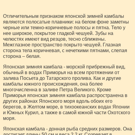
Отличительным признаком японской зимней камбалы
являются полосатые плавники: на белом фоне заметны
черные или темно-коричневые полосы и пятна. Тело у
нее широкое, покрытое гладкой чешуей. Зубы на
челюстях имеют вид резцов, тесно сближены.
Межглазное пространство покрыто чешуей. Глазная
сторона тела коричневая, с нечеткими пятнами, слепая
сторона – белая.
Японская зимняя камбала - морской прибрежный вид,
обычный в водах Приморья на всем протяжении от
залива Посьета до Татарского пролива. Как и другие
камбалы южного происхождения, она более
многочисленна в заливе Петра Великого. Кроме
Приморья японская зимняя камбала распространена в
других районах Японского моря вдоль обоих его
берегов, в Желтом море, в тихоокеанских водах Японии
и Южных Курил, а также в самой южной части Охотского
моря.
Японская камбала - донная рыба средних размеров. Она
достигает длины 50 см и веса 2,2 кг. Созревает в