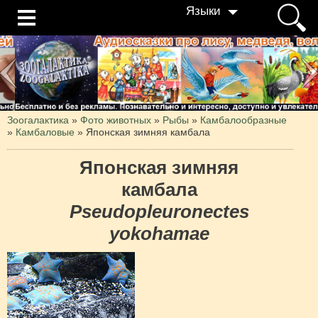
Языки
Зоогалактика
»
Фото животных
»
Рыбы
»
Камбалообразные
»
Камбаловые
»
Японская зимняя камбала
Японская зимняя
камбала
Pseudopleuronectes
yokohamae