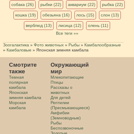
собака (26)
рыбки (22)
аквариум (22)
рыбка (22)
кошка (19)
обезьяна (16)
лось (15)
слон (13)
верблюд (13)
лисица (12)
олень (11)
Все теги »»
Зоогалактика
»
Фото животных
»
Рыбы
»
Камбалообразные
»
Камбаловые
»
Японская зимняя камбала
Смотрите
Окружающий
также
мир
Темная
Млекопитающие
полярная
Птицы
камбала
Рассказы о
Японская
животных
зимняя камбала
Для детей
Морская
Рептилии
камбала
(Пресмыкающиеся)
Амфибии
(Земноводные)
Рыбы
Беспозвоночные
Золотые