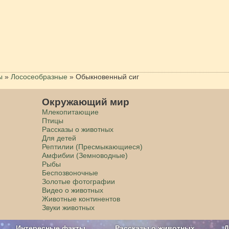
ы
»
Лососеобразные
»
Обыкновенный сиг
Окружающий мир
Млекопитающие
Птицы
Рассказы о животных
Для детей
Рептилии (Пресмыкающиеся)
Амфибии (Земноводные)
Рыбы
Беспозвоночные
Золотые фотографии
Видео о животных
Животные континентов
Звуки животных
Интересные факты
Рассказы о животных
Д