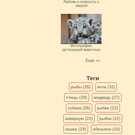
Любовь и нежность у
зверей
Фотографии
детенышей животных
Еще »»
Теги
рыбы (35)
волк (32)
птицы (29)
медведь (27)
собака (26)
рыбки (22)
аквариум (22)
рыбка (22)
кошка (19)
обезьяна (16)