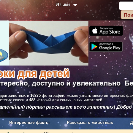
Языки
дов животных и
16275
фотографий, можно узнать много интересных фа
етских сказок и
488
историй для самых юных читателей.
вательный портал расскажет все о животных! Добро
Интересные факты
Рассказы о животных
Д
з рекламы
О проекте