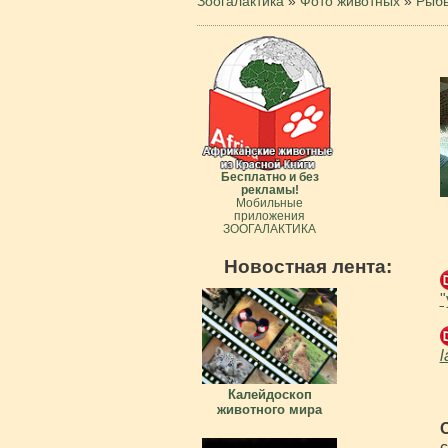
Зоогалактика
»
Фото животных
»
Рыб
Бесплатно и без
рекламы!
Мобильные
приложения
ЗООГАЛАКТИКА
Новостная лента:
"
l
Калейдоскоп
животного мира
с