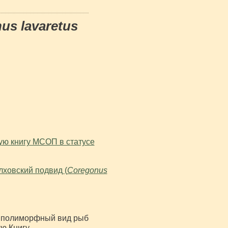
us lavaretus
ную книгу МСОП в статусе
олховский подвид (
Coregonus
 полиморфный вид рыб
ю Книгу.