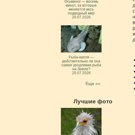
Осьминог — восемь
д
минут, за которые
меняется весь
с
подводный мир
н
20.07.2026
в
р
ж
д
Рыба-капля —
действительно ли она
самая уродливая рыба
на Земле?
20.07.2026
Еще »»
Лучшие фото