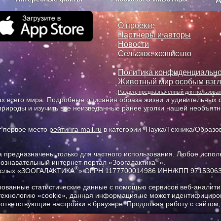
з рекламы
О проекте
О проекте
Партнеры и авторы
Новости
Сельское хозяйство
Политика конфиденциально
Животный мир особым взг
Раздел, предназначенный для пользов
х всего мира. Подробные описания образа жизни и удивительных ф
природы и изучить все неизведанные ранее уголки нашей необъят
т первое место
рейтинга mail.ru
в категории "Наука/Техника/Образов
предназначены только для частного использования. Любое исполь
®
познавательный интернет-портал «Зоогалактика
».
®
рослых «ЗООГАЛАКТИКА
» ОГРН 1177700014986 ИНН/КПП 9715306
ованные статистические данные с помощью сервисов веб-аналитик
 технологию «cookie», данная информация не может идентифициров
соответствующие настройки в браузере. Продолжая работу с сайтом