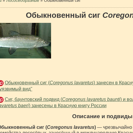
ы
»
Лососеобразные
»
Обыкновенный сиг
Обыкновенный сиг
Coregon
Обыкновенный сиг (
Coregonus lavaretus
) занесен в Крас
уязвимый вид"
Сиг, баунтовский подвид (
Coregonus lavaretus baunti
) и в
avaretus baeri
) занесены в Красную книгу России
Описание и подвиды
Обыкновенный сиг (
Coregonus lavaretus
)
— чрезвычайно
емейства лососёвых, занесённый в международную Красну