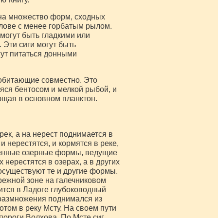
на множество форм, сходных
олове с менее горбатым рылом.
 могут быть гладкими или
 Эти сиги могут быть
ут питаться донными
о обитающие совместно. Это
ся бентосом и мелкой рыбой, и
ющая в основном планктон.
ек, а на нерест поднимается в
 нерестятся, и кормятся в реке,
енные озерные формы, ведущие
 нерестятся в озерах, а в других
осуществуют те и другие формы.
режной зоне на галечниковом
ится в Ладоге глубоководный
 размножения поднимался из
отом в реку Мсту. На своем пути
ороги Волхова. По Мсте сиг