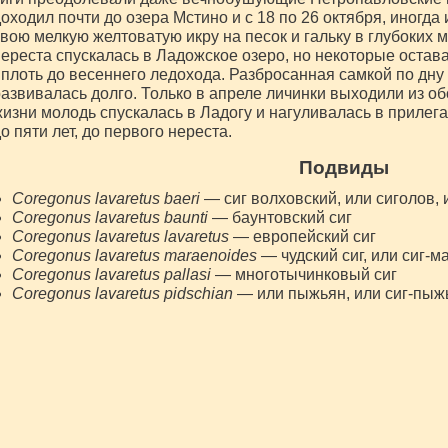
оходил почти до озера Мстино и с 18 по 26 октября, иногда
вою мелкую желтоватую икру на песок и гальку в глубоких 
ереста спускалась в Ладожское озеро, но некоторые остава
плоть до весеннего ледохода. Разбросанная самкой по дну
азвивалась долго. Только в апреле личинки выходили из об
изни молодь спускалась в Ладогу и нагуливалась в прилег
о пяти лет, до первого нереста.
Подвиды
Coregonus lavaretus baeri
— сиг волховский, или сиголов, 
Coregonus lavaretus baunti
— баунтовский сиг
Coregonus lavaretus lavaretus
— европейский сиг
Coregonus lavaretus maraenoides
— чудский сиг, или сиг-м
Coregonus lavaretus pallasi
— многотычинковый сиг
Coregonus lavaretus pidschian
— или пыжьян, или сиг-пыжь