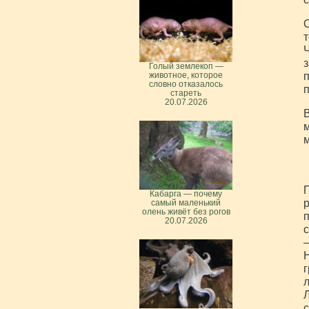
O
т
Ч
з
Голый землекоп —
п
животное, которое
словно отказалось
п
стареть
20.07.2026
В
м
м
П
Кабарга — почему
р
самый маленький
олень живёт без рогов
20.07.2026
с
—
Н
г
л
Л
с