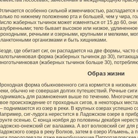
тличается особенно сильной изменчивостью, распадается 
олько по нижнему положению рта и большей, чем у чира, г
исло жаберных тычинок может изменяться от 15 до 60, они
азубренными; тело бывает высокое или низкое, удлиненное.
роходными, речными и озерными, крупными и мелкими, мог
ланктонными организмами и быть хищниками.
езде, где обитает сиг, он распадается на две формы, част
алотычинковая форма (жаберных тычинок до 30), питающая
ноготычинковая (жаберных тычинок больше 30), потребля
Образ жизни
роходная форма обыкновенного сига кормится в низовьях р
еки, обычно не совершая долгих путешествий. Речные сиги и
поднимаясь для размножения выше по течению. Многочисл
вое происхождение от проходных сигов, в некоторых местах
 поднимаются из озер в реки. В крупных озерах успешно с
апример, сиг-лудога нерестится в Ладожском озере в приб
рунте осенью. С конца ноября до половины декабря нерест
адожско-онежский сиг валаамка. А вот волховский сиг для
адожского озера в реку Волхов, затем в озеро Ильмень, а п
иги преодолевали даже вечнобушующие Петропавловские п