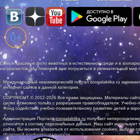
Наши приложения. Бесплатно и бе
Самые красивые фото животных в естественной среде и в зоопарка
натуралистов. Мы поможем вам погрузиться в увлекательный мир 
Международный некоммерческий портал zoogalaktika.ru занимае
интернет сайтов в данной категории.
COPYRIGHT © 2012-2026 Все права защищены. Материалы сайта 
целях возможно только с разрешения правообладателя: Учебно-
Фонд содействия учебно-познавательному развитию детей и вз
Администрация Портала
zoogalaktika.ru
получает неперсонализир
относится к составу персональных данных. Наш сайт использует
сайта. Вы можете отказаться от использования cookies, выбрав 
политикой конфиденциальности.