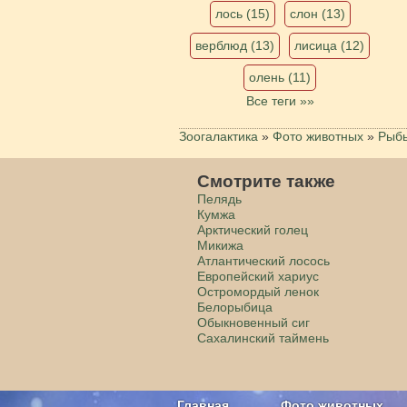
лось (15)
слон (13)
верблюд (13)
лисица (12)
олень (11)
Все теги »»
Зоогалактика
»
Фото животных
»
Рыб
Смотрите также
Пелядь
Кумжа
Арктический голец
Микижа
Атлантический лосось
Европейский хариус
Остромордый ленок
Белорыбица
Обыкновенный сиг
Сахалинский таймень
Главная
Фото животных