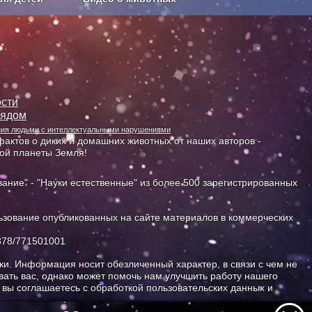
Сельское хозяйство
сти
лядом
ания людьми с интеллектуальными нарушениями
актов о диких и домашних животных от наших авторов -
ной планеты Земля!
ание" - "Науки естественные" из более 500 зарегистрированных
зование опубликованных на сайте материалов в коммерческих
378/771501001
и. Информация носит обезличенный характер, в связи с чем не
ать вас, однако может помочь нам улучшить работу нашего
, вы соглашаетесь с обработкой пользовательских данных и