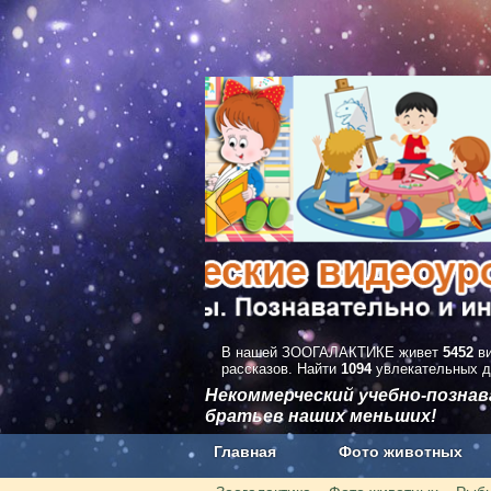
В нашей ЗООГАЛАКТИКЕ живет
5452
ви
рассказов. Найти
1094
увлекательных д
Некоммерческий учебно-позна
братьев наших меньших!
Главная
Фото животных
Наши приложения. Бесплатно и бе