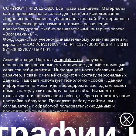
COPYRIGHT © 2012-2026 Все права защищены. Материалы
сайта предназначены только для частного использования.
Любое использование опубликованных на сайте материалов в
коммерческих целях возможно только с разрешения
правообладателя: Учебно-познавательный интернет-портал
®
«Зоогалактика
».
Фонд содействия учебно-познавательному развитию детей и
®
взрослых «ЗООГАЛАКТИКА
» ОГРН 1177700014986 ИНН/КПП
9715306378/771501001
Администрация Портала
zoogalaktika.ru
получает
неперсонализированные статистические данные с помощью
сервисов веб-аналитики. Информация носит обезличенный
характер, в связи с чем не относится к составу персональных
данных. Наш сайт использует технологию «cookie», данная
информация не может идентифицировать вас, однако может
помочь нам улучшить работу нашего сайта. Вы можете
отказаться от использования cookies, выбрав соответствующие
настройки в браузере. Продолжая работу с сайтом, вы
соглашаетесь с обработкой пользовательских данных и
политикой конфиденциальности.
графии н
ID ресурса: 5141