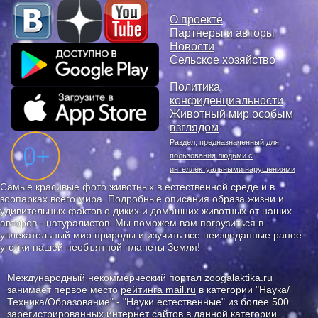
О проекте
Партнеры и авторы
Новости
Сельское хозяйство
Политика
конфиденциальности
Животный мир особым
взглядом
Раздел, предназначенный для
пользования людьми с
интеллектуальными нарушениями
Самые красивые фото животных в естественной среде и в
зоопарках всего мира. Подробные описания образа жизни и
удивительных фактов о диких и домашних животных от наших
авторов - натуралистов. Мы поможем вам погрузиться в
увлекательный мир природы и изучить все неизведанные ранее
уголки нашей необъятной планеты Земля!
Международный некоммерческий портал zoogalaktika.ru
занимает первое место
рейтинга mail.ru
в категории "Наука/
Техника/Образование" - "Науки естественные" из более 500
зарегистрированных интернет сайтов в данной категории.