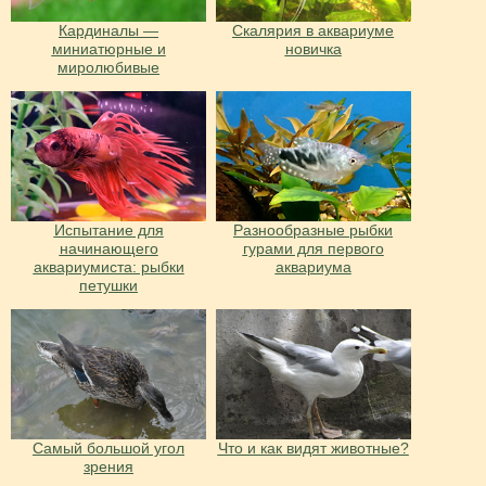
Кардиналы —
Скалярия в аквариуме
миниатюрные и
новичка
миролюбивые
Испытание для
Разнообразные рыбки
начинающего
гурами для первого
аквариумиста: рыбки
аквариума
петушки
Cамый большой угол
Что и как видят животные?
зрения