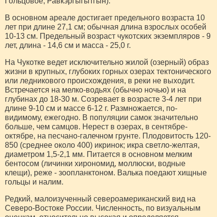
Гольцовое, Равкэргыгытгын).
В основном ареале достигает предельного возраста 10
лет при длине 27,1 см; обычная длина взрослых особей
10-13 см. Предельный возраст чукотских экземпляров - 9
лет, длина - 14,6 см и масса - 25,0 г.
На Чукотке ведет исключительно жилой (озерный) образ
жизни в крупных, глубоких горных озерах тектонического
или ледникового происхождения, в реки не выходит.
Встречается на мелко-водьях (обычно ночью) и на
глубинах до 18-30 м. Созревает в возрасте 3-4 лет при
длине 9-10 см и массе 6-12 г. Размножается, по-
видимому, ежегодно. В популяции самок значительно
больше, чем самцов. Нерест в озерах, в сентябре-
октябре, на песчано-галечном грунте. Плодовитость 120-
850 (среднее около 400) икринок; икра светло-желтая,
диаметром 1,5-2,1 мм. Питается в основном мелким
бентосом (личинки хирономид, моллюски, водные
клещи), реже - зоопланктоном. Валька поедают хищные
гольцы и налим.
Редкий, малоизученный североамериканский вид на
Северо-Востоке России. Численность, по визуальным