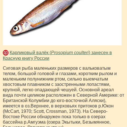
Карликовый валёк (
Prosopium coulteri
) занесен в
Красную книгу России
Сиговая рыба маленьких размеров с вальковатым
телом, большой головой и глазами, коротким рылом и
маленьким полунижним ртом, сильно выемчатым
хвостовым плавником с заостренными лопастями,
крупной, легко опадающей чешуей. Основной ареал
вида почти целиком расположен в Северной Америке: от
Британской Колумбии до юго-восточной Аляски),
имеется в оз.Верхнее, в верховьях притоков р.Юкон
(McCart, 1970; Scott, Crossman, 1973). На Северо-
Востоке России обнаружен пока только в озерах
бассейна р.Амгуэма (озера Экытыки, Безымянное,