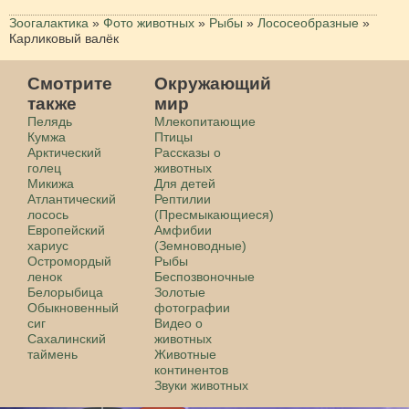
Зоогалактика
»
Фото животных
»
Рыбы
»
Лососеобразные
»
Карликовый валёк
Смотрите
Окружающий
также
мир
Пелядь
Млекопитающие
Кумжа
Птицы
Арктический
Рассказы о
голец
животных
Микижа
Для детей
Атлантический
Рептилии
лосось
(Пресмыкающиеся)
Европейский
Амфибии
хариус
(Земноводные)
Остромордый
Рыбы
ленок
Беспозвоночные
Белорыбица
Золотые
Обыкновенный
фотографии
сиг
Видео о
Сахалинский
животных
таймень
Животные
континентов
Звуки животных