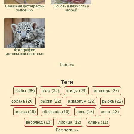
Смешные фотографии
Любовь и нежность у
животных
зверей
Фотографии
детенышей животных
Еще »»
Теги
рыбы (35)
волк (32)
птицы (29)
медведь (27)
собака (26)
рыбки (22)
аквариум (22)
рыбка (22)
кошка (19)
обезьяна (16)
лось (15)
слон (13)
верблюд (13)
лисица (12)
олень (11)
Все теги »»