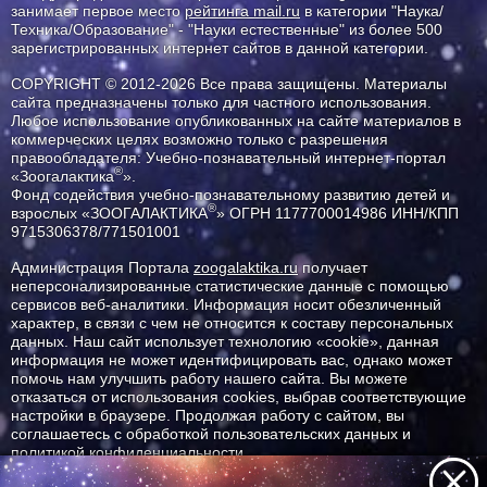
занимает первое место
рейтинга mail.ru
в категории "Наука/
Техника/Образование" - "Науки естественные" из более 500
зарегистрированных интернет сайтов в данной категории.
COPYRIGHT © 2012-2026 Все права защищены. Материалы
сайта предназначены только для частного использования.
Любое использование опубликованных на сайте материалов в
коммерческих целях возможно только с разрешения
правообладателя: Учебно-познавательный интернет-портал
®
«Зоогалактика
».
Фонд содействия учебно-познавательному развитию детей и
®
взрослых «ЗООГАЛАКТИКА
» ОГРН 1177700014986 ИНН/КПП
9715306378/771501001
Администрация Портала
zoogalaktika.ru
получает
неперсонализированные статистические данные с помощью
сервисов веб-аналитики. Информация носит обезличенный
характер, в связи с чем не относится к составу персональных
данных. Наш сайт использует технологию «cookie», данная
информация не может идентифицировать вас, однако может
помочь нам улучшить работу нашего сайта. Вы можете
отказаться от использования cookies, выбрав соответствующие
настройки в браузере. Продолжая работу с сайтом, вы
соглашаетесь с обработкой пользовательских данных и
политикой конфиденциальности.