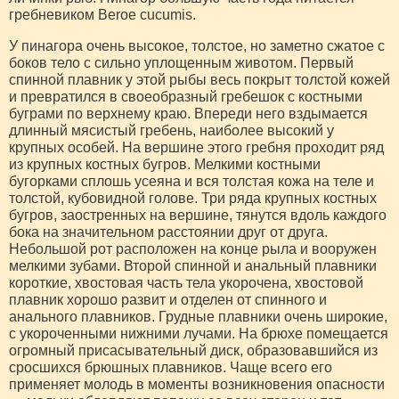
гребневиком Beroe cucumis.
У пинагора очень высокое, толстое, но заметно сжатое с
боков тело с сильно уплощенным животом. Первый
спинной плавник у этой рыбы весь покрыт толстой кожей
и превратился в своеобразный гребешок с костными
буграми по верхнему краю. Впереди него вздымается
длинный мясистый гребень, наиболее высокий у
крупных особей. На вершине этого гребня проходит ряд
из крупных костных бугров. Мелкими костными
бугорками сплошь усеяна и вся толстая кожа на теле и
толстой, кубовидной голове. Три ряда крупных костных
бугров, заостренных на вершине, тянутся вдоль каждого
бока на значительном расстоянии друг от друга.
Небольшой рот расположен на конце рыла и вооружен
мелкими зубами. Второй спинной и анальный плавники
короткие, хвостовая часть тела укорочена, хвостовой
плавник хорошо развит и отделен от спинного и
анального плавников. Грудные плавники очень широкие,
с укороченными нижними лучами. На брюхе помещается
огромный присасывательный диск, образовавшийся из
сросшихся брюшных плавников. Чаще всего его
применяет молодь в моменты возникновения опасности