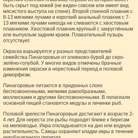
быть скрыт под кожей (не виден совсем или имеет вид
мясистого выступа на спине). Второй спинной плавник с
8-13 мягкими лучами и короткий анальный плавник с 7-
13 мягкими лучами никогда не сливаются с хвостовым
плавником. Хвостовой плавник крупный с закруглённым
или выпуклым задним краем. Плавательный пузырь
отсутствует.
Окраска варьируется у разных представителей
семейства Пинагоровые от оливково-бурой до серо-
зелёно-голубой. У многих видов отмечены брачные
изменения окраски в нерестовый период и половой
диморфизм.
Пинагоровые питаются в придонных слоях
беспозвоночными, мелкими ракообразными,
моллюсками и другими беспозвоночными. В пелагиали
основной пищей становятся медузы и личинки рыб.
Половой зрелости Пинагоровые достигают в возрасте 2-
4 лет. Для нереста эти рыбы подходят ближе к берегам
на мелководье. Икра откладывается на дно или водную
растительность. Самцы охраняют кладки икры в течение
инкубационного периода.