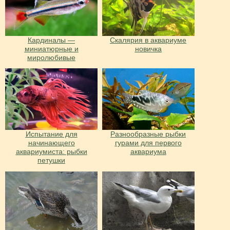
Кардиналы —
Скалярия в аквариуме
миниатюрные и
новичка
миролюбивые
Испытание для
Разнообразные рыбки
начинающего
гурами для первого
аквариумиста: рыбки
аквариума
петушки