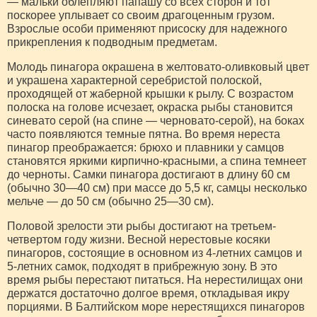
— мальки облепляют папашу со всех сторон и тот
поскорее уплывает со своим драгоценным грузом.
Взрослые особи применяют присоску для надежного
прикрепления к подводным предметам.
Молодь пинагора окрашена в желтовато-оливковый цвет
и украшена характерной серебристой полоской,
проходящей от жаберной крышки к рылу. С возрастом
полоска на голове исчезает, окраска рыбы становится
синевато серой (на спине — черновато-серой), на боках
часто появляются темные пятна. Во время нереста
пинагор преображается: брюхо и плавники у самцов
становятся яркими кирпично-красными, а спина темнеет
до черноты. Самки пинагора достигают в длину 60 см
(обычно 30—40 см) при массе до 5,5 кг, самцы несколько
мельче — до 50 см (обычно 25—30 см).
Половой зрелости эти рыбы достигают на третьем-
четвертом году жизни. Весной нерестовые косяки
пинагоров, состоящие в основном из 4-летних самцов и
5-летних самок, подходят в прибрежную зону. В это
время рыбы перестают питаться. На нерестилищах они
держатся достаточно долгое время, откладывая икру
порциями. В Балтийском море нерестящихся пинагоров