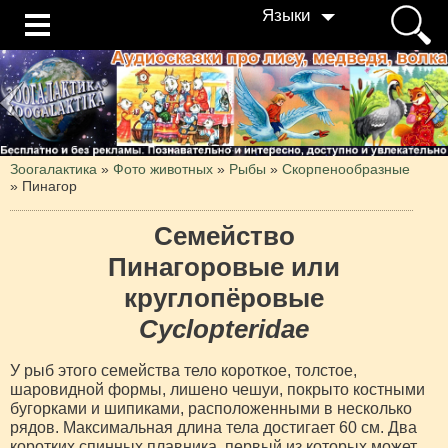
Языки
Зоогалактика
»
Фото животных
»
Рыбы
»
Скорпенообразные
»
Пинагор
Семейство
Пинагоровые или
круглопёровые
Cyclopteridae
У рыб этого семейства тело короткое, толстое,
шаровидной формы, лишено чешуи, покрыто костными
бугорками и шипиками, расположенными в несколько
рядов. Максимальная длина тела достигает 60 см. Два
коротких спинных плавника, первый из которых может