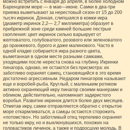
можно встретить с января до апреля, в более холодном
Баренцевом море — в мае—июне. Самки в два-три
приема выметывают за нерестовый сезон от 15 до 200
тысяч икринок. Донная, слипшаяся в комки икра
(диаметр икринок 2,2— 2,7 миллиметра) образует в
прибрежной зоне среди камней большие пестрые
скопления: цвет икринок сильно варьирует от
желтоватого, голубоватого, розового или зеленоватого
до оранжевого, бурого и даже малинового. Часто в
одной кладке собирается икра разного цвета,
выметанная в одном месте разными самками,
уходящими после нереста снова на глубину. Икринки
пинагора, однако, не остаются без присмотра: их
заботливо охраняет самец, становящийся в это время
достаточно агрессивным. Недаром пинагоров называют
еще и воробей-рыба. Круглый, с маленьким ротиком
активно охраняющий икру пинагор своими манерами и
обликом, действительно, напоминает задиристого
воробья. Развитие икринок длится более двух месяцев.
Отметав икру, самки отправляются обратно с открытое
море откармливаться, а самцы остаются сторожить
«потомство». Но заботливый отец терпеливо охраняет
не только икру, но и выклюнувшихся, похожих на
головастиков личинок, а также и подросшую молодь. В