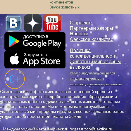
континентов
Звуки животных
О проекте
Партнеры и авторы
Новости
Сельское хозяйство
Политика
конфиденциальности
Животный мир особым
взглядом
Раздел, предназначенный для
пользования людьми с
интеллектуальными нарушениями
Самые красивые фото животных в естественной среде и в
зоопарках всего мира. Подробные описания образа жизни и
удивительных фактов о диких и домашних животных от наших
авторов - натуралистов. Мы поможем вам погрузиться в
увлекательный мир природы и изучить все неизведанные ранее
уголки нашей необъятной планеты Земля!
Международный некоммерческий портал zoogalaktika.ru