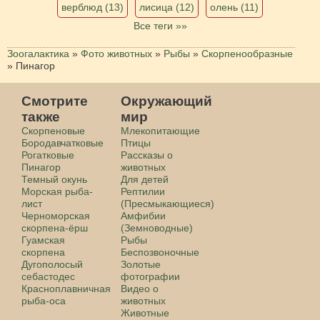
верблюд (13)
лисица (12)
олень (11)
Все теги »»
Зоогалактика
»
Фото животных
»
Рыбы
»
Скорпенообразные
»
Пинагор
Смотрите
Окружающий
также
мир
Скорпеновые
Млекопитающие
Бородавчатковые
Птицы
Рогатковые
Рассказы о
Пинагор
животных
Темный окунь
Для детей
Морская рыба-
Рептилии
лист
(Пресмыкающиеся)
Черноморская
Амфибии
скорпена-ёрш
(Земноводные)
Гуамская
Рыбы
скорпена
Беспозвоночные
Дугополосый
Золотые
себастодес
фотографии
Красноплавничная
Видео о
рыба-оса
животных
Животные