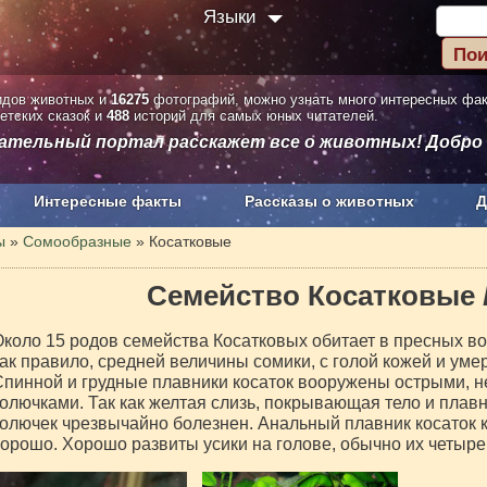
Языки
дов животных и
16275
фотографий, можно узнать много интересных фа
етских сказок и
488
историй для самых юных читателей.
вательный портал расскажет все о животных! Добро
Интересные факты
Рассказы о животных
Д
з рекламы
О проекте
ы
»
Сомообразные
»
Косатковые
Семейство Косатковые
коло 15 родов семейства Косатковых обитает в пресных во
ак правило, средней величины сомики, с голой кожей и ум
пинной и грудные плавники косаток вооружены острыми, 
олючками. Так как желтая слизь, покрывающая тело и плавни
олючек чрезвычайно болезнен. Анальный плавник косаток к
орошо. Хорошо развиты усики на голове, обычно их четыре