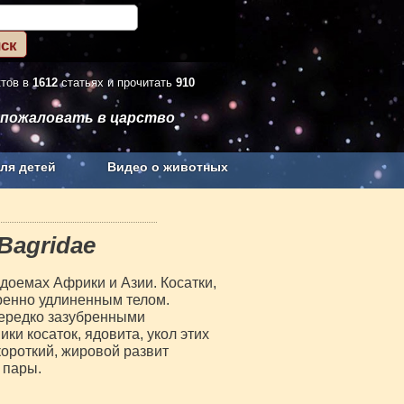
ктов в
1612
статьях и прочитать
910
 пожаловать в царство
ля детей
Видео о животных
Сельское хозяйство
Bagridae
доемах Африки и Азии. Косатки,
еренно удлиненным телом.
нередко зазубренными
ки косаток, ядовита, укол этих
ороткий, жировой развит
 пары.