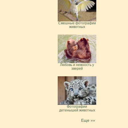
Смешные фотографии
животных
Любовь и нежность у
зверей
Фотографии
детенышей животных
Еще »»