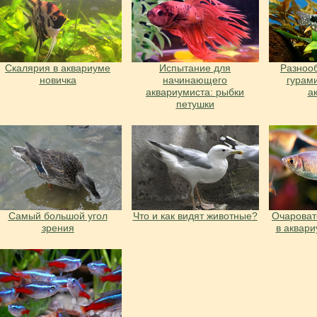
Скалярия в аквариуме
Испытание для
Разноо
новичка
начинающего
гурам
аквариумиста: рыбки
а
петушки
Cамый большой угол
Что и как видят животные?
Очарова
зрения
в аквар