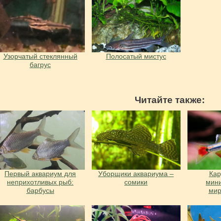
Узорчатый стеклянный
Полосатый мистус
багрус
Читайте также:
Первый аквариум для
Уборщики аквариума –
Ка
неприхотливых рыб:
сомики
мин
барбусы
ми