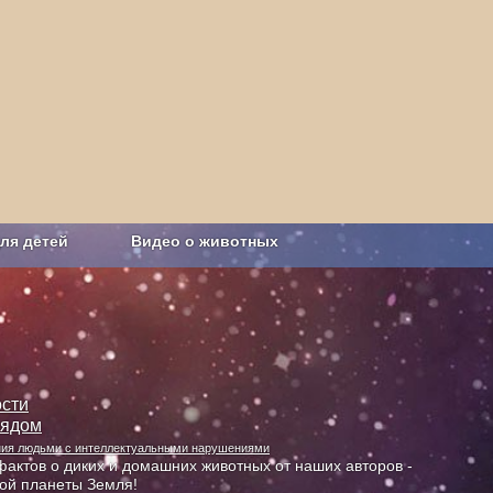
ля детей
Видео о животных
Сельское хозяйство
сти
лядом
ания людьми с интеллектуальными нарушениями
актов о диких и домашних животных от наших авторов -
ной планеты Земля!