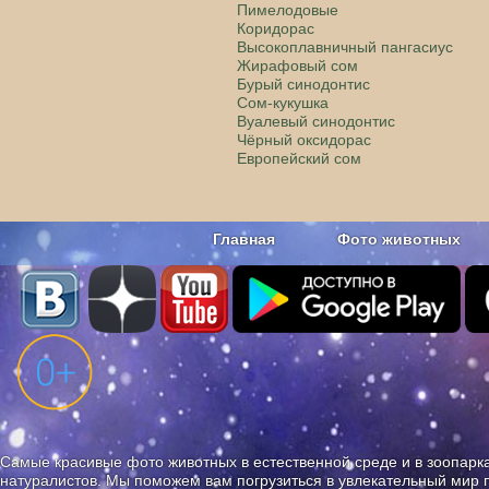
Пимелодовые
Коридорас
Высокоплавничный пангасиус
Жирафовый сом
Бурый синодонтис
Сом-кукушка
Вуалевый синодонтис
Чёрный оксидорас
Европейский сом
Главная
Фото животных
Наши приложения. Бесплатно и бе
Самые красивые фото животных в естественной среде и в зоопарка
натуралистов. Мы поможем вам погрузиться в увлекательный мир 