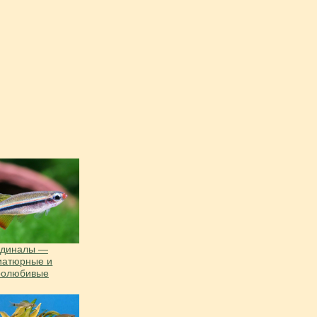
рдиналы —
иатюрные и
ролюбивые