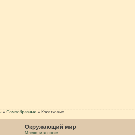
ы
»
Сомообразные
»
Косатковые
Окружающий мир
Млекопитающие