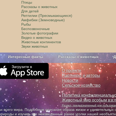
Птицы
Рассказы о животных
Для детей
Рептилии (Пресмыкающиеся)
Амфибии (Земноводные)
Рыбы
Беспозвоночные
Золотые фотографии
Видео о животных
Животные континентов
Звуки животных
Интересные факты
Рассказы о животных
Д
з рекламы
О проекте
О проекте
Партнеры и авторы
Новости
Сельское хозяйство
Политика конфиденциально
Животный мир особым взг
Раздел, предназначенный для пользов
х всего мира. Подробные описания образа жизни и удивительных ф
природы и изучить все неизведанные ранее уголки нашей необъят