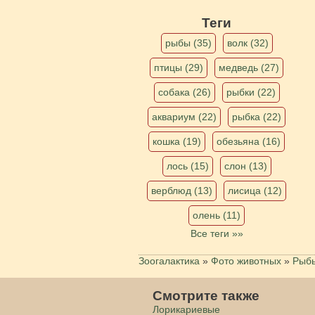
Теги
рыбы (35)
волк (32)
птицы (29)
медведь (27)
собака (26)
рыбки (22)
аквариум (22)
рыбка (22)
кошка (19)
обезьяна (16)
лось (15)
слон (13)
верблюд (13)
лисица (12)
олень (11)
Все теги »»
Зоогалактика
»
Фото животных
»
Рыб
Смотрите также
Лорикариевые