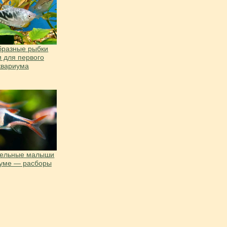
бразные рыбки
и для первого
квариума
тельные малыши
иуме — расборы