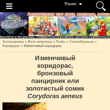
Языки
Зоогалактика
»
Фото животных
»
Рыбы
»
Сомообразные
»
Коридорас
»
Изменчивый коридорас
Изменчивый
коридорас,
бронзовый
панцирник или
золотистый cомик
Corydoras aeneus