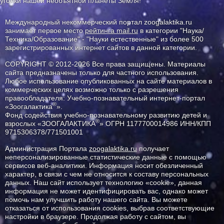
уголки нашей необъятной планеты Земля!
Международный некоммерческий портал zoogalaktika.ru
занимает первое место
рейтинга mail.ru
в категории "Наука/
Техника/Образование" - "Науки естественные" из более 500
зарегистрированных интернет сайтов в данной категории.
COPYRIGHT © 2012-2026 Все права защищены. Материалы
сайта предназначены только для частного использования.
Любое использование опубликованных на сайте материалов в
коммерческих целях возможно только с разрешения
правообладателя: Учебно-познавательный интернет-портал
®
«Зоогалактика
».
Фонд содействия учебно-познавательному развитию детей и
®
взрослых «ЗООГАЛАКТИКА
» ОГРН 1177700014986 ИНН/КПП
9715306378/771501001
Администрация Портала
zoogalaktika.ru
получает
неперсонализированные статистические данные с помощью
сервисов веб-аналитики. Информация носит обезличенный
характер, в связи с чем не относится к составу персональных
данных. Наш сайт использует технологию «cookie», данная
информация не может идентифицировать вас, однако может
помочь нам улучшить работу нашего сайта. Вы можете
отказаться от использования cookies, выбрав соответствующие
настройки в браузере. Продолжая работу с сайтом, вы