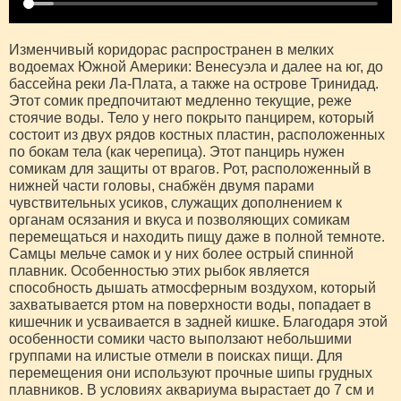
Изменчивый коридорас распространен в мелких
водоемах Южной Америки: Венесуэла и далее на юг, до
бассейна реки Ла-Плата, а также на острове Тринидад.
Этот сомик предпочитают медленно текущие, реже
стоячие воды. Тело у него покрыто панцирем, который
состоит из двух рядов костных пластин, расположенных
по бокам тела (как черепица). Этот панцирь нужен
сомикам для защиты от врагов. Рот, расположенный в
нижней части головы, снабжён двумя парами
чувствительных усиков, служащих дополнением к
органам осязания и вкуса и позволяющих сомикам
перемещаться и находить пищу даже в полной темноте.
Самцы мельче самок и у них более острый спинной
плавник. Особенностью этих рыбок является
способность дышать атмосферным воздухом, который
захватывается ртом на поверхности воды, попадает в
кишечник и усваивается в задней кишке. Благодаря этой
особенности сомики часто выползают небольшими
группами на илистые отмели в поисках пищи. Для
перемещения они используют прочные шипы грудных
плавников. В условиях аквариума вырастает до 7 см и