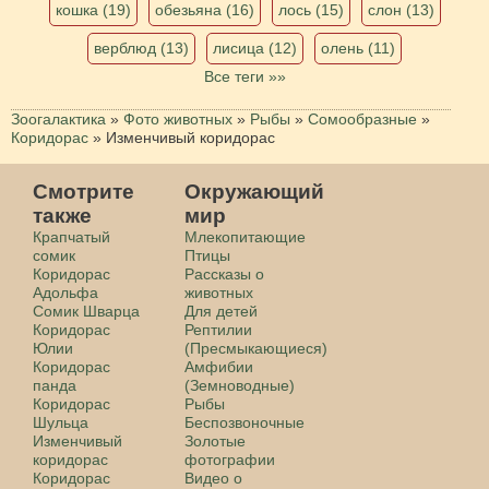
кошка (19)
обезьяна (16)
лось (15)
слон (13)
верблюд (13)
лисица (12)
олень (11)
Все теги »»
Зоогалактика
»
Фото животных
»
Рыбы
»
Сомообразные
»
Коридорас
»
Изменчивый коридорас
Смотрите
Окружающий
также
мир
Крапчатый
Млекопитающие
сомик
Птицы
Коридорас
Рассказы о
Адольфа
животных
Сомик Шварца
Для детей
Коридорас
Рептилии
Юлии
(Пресмыкающиеся)
Коридорас
Амфибии
панда
(Земноводные)
Коридорас
Рыбы
Шульца
Беспозвоночные
Изменчивый
Золотые
коридорас
фотографии
Коридорас
Видео о