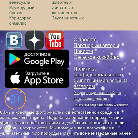
венесуэла
животных
Изумрудный
Животные
брохис
континентов
Коридорас
Звуки животных
симилис
О проекте
Партнеры и авторы
Новости
Сельское хозяйство
Политика
конфиденциальности
Животный мир особым
взглядом
Раздел, предназначенный для
пользования людьми с
интеллектуальными нарушениями
Самые красивые фото животных в естественной среде и в
зоопарках всего мира. Подробные описания образа жизни и
удивительных фактов о диких и домашних животных от наших
авторов - натуралистов. Мы поможем вам погрузиться в
увлекательный мир природы и изучить все неизведанные ранее