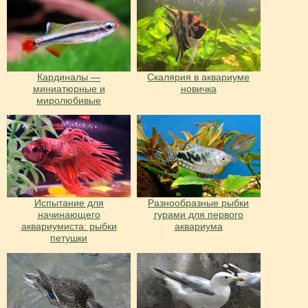
Кардиналы —
Скалярия в аквариуме
миниатюрные и
новичка
миролюбивые
Испытание для
Разнообразные рыбки
начинающего
гурами для первого
аквариумиста: рыбки
аквариума
петушки