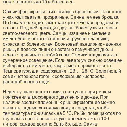
может прожить до 10 и более лет.
Общий фон окраски этих сомиков бронзовый. Плавники
у них желтоватые, прозрачные. Спина темнее брюшка.
По бокам проходит заметная ярко-зелёная продольная
полоса. Под ней проходит другая, более узкая полоса
светло-зелёного цвета. Самцы изящнее и мельче и
имеют более острый спинной и грудной плавники;
окраска их более яркая. Бронзовый панцирник - донная
рыбы, в поисках пищи он активно взмучивает дно. В
неволе принимают любой корм. Сомики предпочитают
сумеречное освещение. Если аквариум сильно освещён,
выбирают в нём места, закрытые от прямого света.
Температура для содержания +23…+28 °С. Золотистый
сомик нетребователен к содержанию кислорода,
растворённого в воде.
Нерест у золотистого сомика наступает при резком
понижении атмосферного давления и дожде. При
наличии зрелых племенных рыб икрометание можно
вызвать, подлив холодную воду в сосуд так, чтобы
температура понизилась на 5 °C. Рыбы помещаются по
группам в просторные сосуды объемом около 100
литров, самцов должно быть больше. Самка