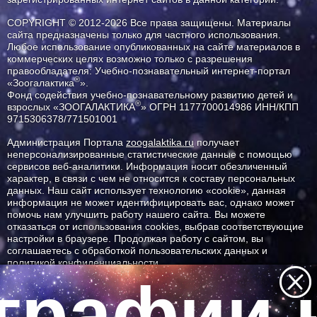
COPYRIGHT © 2012-2026 Все права защищены. Материалы
сайта предназначены только для частного использования.
Любое использование опубликованных на сайте материалов в
коммерческих целях возможно только с разрешения
правообладателя: Учебно-познавательный интернет-портал
®
«Зоогалактика
».
Фонд содействия учебно-познавательному развитию детей и
®
взрослых «ЗООГАЛАКТИКА
» ОГРН 1177700014986 ИНН/КПП
9715306378/771501001
Администрация Портала
zoogalaktika.ru
получает
неперсонализированные статистические данные с помощью
сервисов веб-аналитики. Информация носит обезличенный
характер, в связи с чем не относится к составу персональных
данных. Наш сайт использует технологию «cookie», данная
информация не может идентифицировать вас, однако может
помочь нам улучшить работу нашего сайта. Вы можете
отказаться от использования cookies, выбрав соответствующие
настройки в браузере. Продолжая работу с сайтом, вы
соглашаетесь с обработкой пользовательских данных и
политикой конфиденциальности.
графии н
ID ресурса: 4100