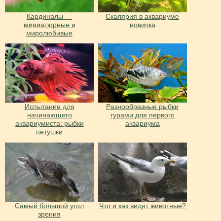
Кардиналы —
Скалярия в аквариуме
миниатюрные и
новичка
миролюбивые
Испытание для
Разнообразные рыбки
начинающего
гурами для первого
аквариумиста: рыбки
аквариума
петушки
Cамый большой угол
Что и как видят животные?
зрения