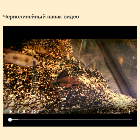
Чернолинейный панак видео