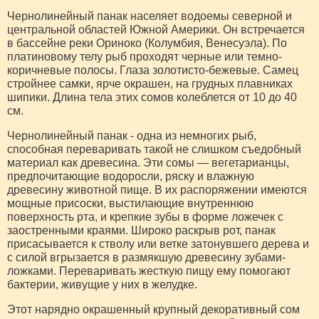
Чернолинейный панак населяет водоемы северной и
центральной областей Южной Америки. Он встречается
в бассейне реки Ориноко (Колумбия, Венесуэла). По
платиновому телу рыб проходят черные или темно-
коричневые полосы. Глаза золотисто-бежевые. Самец
стройнее самки, ярче окрашен, на грудных плавниках
шипики. Длина тела этих сомов колеблется от 10 до 40
см.
Чернолинейный панак - одна из немногих рыб,
способная переваривать такой не слишком съедобный
материал как древесина. Эти сомы — вегетарианцы,
предпочитающие водоросли, ряску и влажную
древесину животной пище. В их распоряжении имеются
мощные присоски, выстилающие внутреннюю
поверхность рта, и крепкие зубы в форме ложечек с
заостренными краями. Широко раскрыв рот, панак
присасывается к стволу или ветке затонувшего дерева и
с силой вгрызается в размякшую древесину зубами-
ложками. Переваривать жесткую пищу ему помогают
бактерии, живущие у них в желудке.
Этот нарядно окрашенный крупный декоративный сом