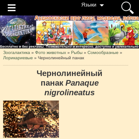
Языки
Зоогалактика
»
Фото животных
»
Рыбы
»
Сомообразные
»
Лорикариевые
»
Чернолинейный панак
Чернолинейный
панак
Panaque
nigrolineatus