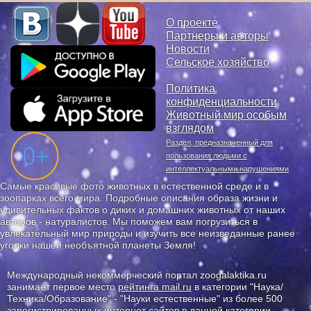
О проекте
Партнеры и авторы
Новости
Сельское хозяйство
Политика
конфиденциальности
Животный мир особым
взглядом
Раздел, предназначенный для
пользования людьми с
интеллектуальными нарушениями
Самые красивые фото животных в естественной среде и в
зоопарках всего мира. Подробные описания образа жизни и
удивительных фактов о диких и домашних животных от наших
авторов - натуралистов. Мы поможем вам погрузиться в
увлекательный мир природы и изучить все неизведанные ранее
уголки нашей необъятной планеты Земля!
Международный некоммерческий портал zoogalaktika.ru
занимает первое место
рейтинга mail.ru
в категории "Наука/
Техника/Образование" - "Науки естественные" из более 500
зарегистрированных интернет сайтов в данной категории.