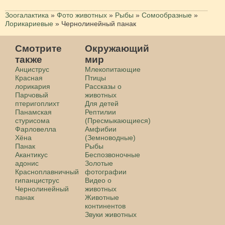
Зоогалактика
»
Фото животных
»
Рыбы
»
Сомообразные
»
Лорикариевые
»
Чернолинейный панак
Смотрите
Окружающий
также
мир
Анциструс
Млекопитающие
Красная
Птицы
лорикария
Рассказы о
Парчовый
животных
птеригоплихт
Для детей
Панамская
Рептилии
стурисома
(Пресмыкающиеся)
Фарловелла
Амфибии
Хёна
(Земноводные)
Панак
Рыбы
Акантикус
Беспозвоночные
адонис
Золотые
Красноплавничный
фотографии
гипанциструс
Видео о
Чернолинейный
животных
панак
Животные
континентов
Звуки животных