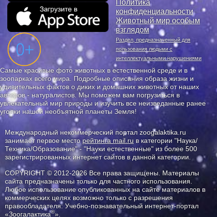
Политика
конфиденциальности
Животный мир особым
взглядом
Раздел, предназначенный для
пользования людьми с
интеллектуальными нарушениями
Самые красивые фото животных в естественной среде и в
зоопарках всего мира. Подробные описания образа жизни и
удивительных фактов о диких и домашних животных от наших
авторов - натуралистов. Мы поможем вам погрузиться в
увлекательный мир природы и изучить все неизведанные ранее
уголки нашей необъятной планеты Земля!
Международный некоммерческий портал zoogalaktika.ru
занимает первое место
рейтинга mail.ru
в категории "Наука/
Техника/Образование" - "Науки естественные" из более 500
зарегистрированных интернет сайтов в данной категории.
COPYRIGHT © 2012-2026 Все права защищены. Материалы
сайта предназначены только для частного использования.
Любое использование опубликованных на сайте материалов в
коммерческих целях возможно только с разрешения
правообладателя: Учебно-познавательный интернет-портал
®
«Зоогалактика
».