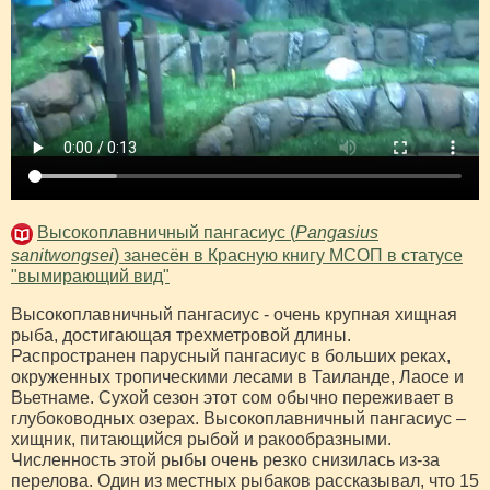
Высокоплавничный пангасиус (
Pangasius
sanitwongsei
) занесён в Красную книгу МСОП в статусе
"вымирающий вид"
Высокоплавничный пангасиус - очень крупная хищная
рыба, достигающая трехметровой длины.
Распространен парусный пангасиус в больших реках,
окруженных тропическими лесами в Таиланде, Лаосе и
Вьетнаме. Сухой сезон этот сом обычно переживает в
глубоководных озерах. Высокоплавничный пангасиус –
хищник, питающийся рыбой и ракообразными.
Численность этой рыбы очень резко снизилась из-за
перелова. Один из местных рыбаков рассказывал, что 15