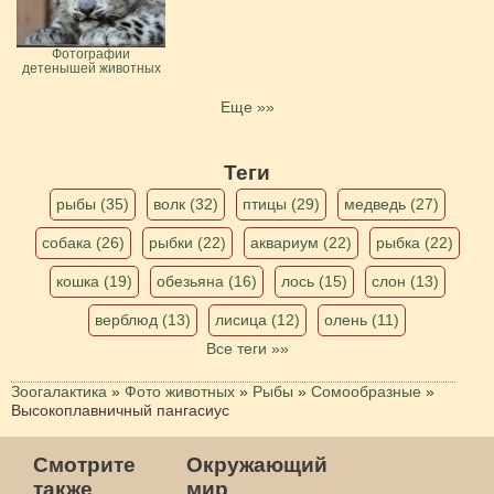
Фотографии
детенышей животных
Еще »»
Теги
рыбы (35)
волк (32)
птицы (29)
медведь (27)
собака (26)
рыбки (22)
аквариум (22)
рыбка (22)
кошка (19)
обезьяна (16)
лось (15)
слон (13)
верблюд (13)
лисица (12)
олень (11)
Все теги »»
Зоогалактика
»
Фото животных
»
Рыбы
»
Сомообразные
»
Высокоплавничный пангасиус
Смотрите
Окружающий
также
мир