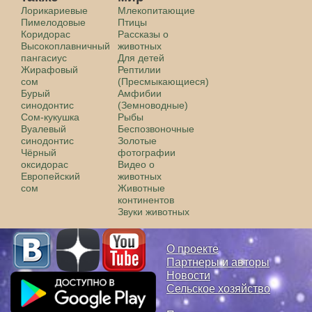
Лорикариевые
Млекопитающие
Пимелодовые
Птицы
Коридорас
Рассказы о
Высокоплавничный
животных
пангасиус
Для детей
Жирафовый
Рептилии
сом
(Пресмыкающиеся)
Бурый
Амфибии
синодонтис
(Земноводные)
Сом-кукушка
Рыбы
Вуалевый
Беспозвоночные
синодонтис
Золотые
Чёрный
фотографии
оксидорас
Видео о
Европейский
животных
сом
Животные
континентов
Звуки животных
О проекте
Партнеры и авторы
Новости
Сельское хозяйство