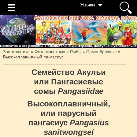
Языки
Зоогалактика
»
Фото животных
»
Рыбы
»
Сомообразные
»
Высокоплавничный пангасиус
Семейство Акульи
или Пангасиевые
сомы
Pangasiidae
Высокоплавничный,
или парусный
пангасиус
Pangasius
sanitwongsei