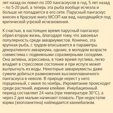
лет назад он ловил по 100 пангасиусов в год, 5 лет назад
– по 5-20 рыб, а теперь эта рыба вообще исчезла и
больше не попадается в его сети. Парусный пангасиус
внесен в Красную книгу МСОП как вид, находящийся под
критической угрозой исчезновения.
К счастью, в настоящее время парусный пангасиус
обрел вторую жизнь, благодаря тому, что завоевал
популярность среди аквариумистов. Конечно, эта
крупная рыба, с трудом вписывается в параметры
декоративного аквариума, однако, в молодом возрасте
совместима с подвижными соразмерными соседями.
Она активна, агрессивна, в тоже время пуглива, легко
впадает в стрессовое состояние и при испуге может
выпрыгнуть из воды. Некоторые аквариумисты даже
сумели добиться размножения высокоплавничного
пангасиуса в неволе. В природе нерест у него
порционный, с июня по ноябрь. Икрометание происходит
среди растений, икринки клейкие. Инкубационный
период составляет 24 чапа (при температуре 30°С), а
через 2 дня мальки начинают плавать. При недостатке
корма (зоопланктона) наблюдается каннибализм.