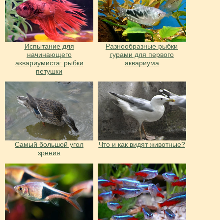
Испытание для
Разнообразные рыбки
начинающего
гурами для первого
аквариумиста: рыбки
аквариума
петушки
Cамый большой угол
Что и как видят животные?
зрения