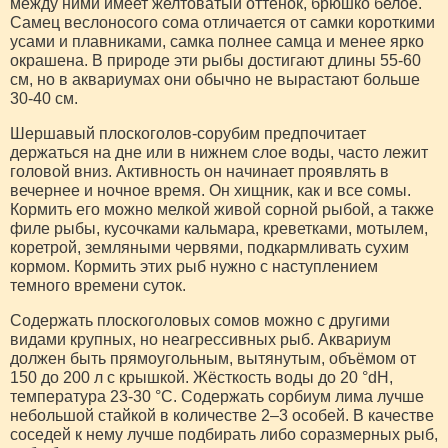
между ними имеет желтоватый оттенок, брюшко белое.
Самец веслоносого сома отличается от самки короткими
усами и плавниками, самка полнее самца и менее ярко
окрашена. В природе эти рыбы достигают длины 55-60
см, но в аквариумах они обычно не вырастают больше
30-40 см.
Шершавый плоскоголов-сорубим предпочитает
держаться на дне или в нижнем слое воды, часто лежит
головой вниз. Активность он начинает проявлять в
вечернее и ночное время. Он хищник, как и все сомы.
Кормить его можно мелкой живой сорной рыбой, а также
филе рыбы, кусочками кальмара, креветками, мотылем,
коретрой, земляными червями, подкармливать сухим
кормом. Кормить этих рыб нужно с наступлением
темного времени суток.
Содержать плоскоголовых сомов можно с другими
видами крупных, но неагрессивных рыб. Аквариум
должен быть прямоугольным, вытянутым, объёмом от
150 до 200 л с крышкой. Жёсткость воды до 20 °dH,
температура 23-30 °С. Содержать сорбиум лима лучше
небольшой стайкой в количестве 2–3 особей. В качестве
соседей к нему лучше подбирать либо соразмерных рыб,