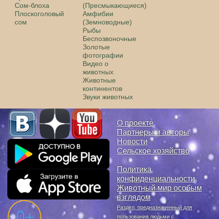
Сом-блоха
(Пресмыкающиеся)
Плоскоголовый
Амфибии
сом
(Земноводные)
Рыбы
Беспозвоночные
Золотые
фотографии
Видео о
животных
Животные
континентов
Звуки животных
О проекте
Партнеры и авторы
Новости
Сельское хозяйство
Политика
конфиденциальности
Животный мир особым
взглядом
Раздел, предназначенный для
пользования людьми с