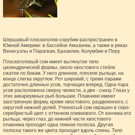
Шершавый плоскоголов-сорубим распространен в
Южной Америке: в бассейне Амазонки, а также в реках
Венесуэлы и Парагвая, Бразилия, Колумбии и Перу.
Плоскоголовый сом имеет вытянутое тело
цилиндрической формы, около хвостового стебля
сжатое по бокам. У него длинное, плоское рыльце, на
конце слегка округлое. Рот широкий, с тремя парами
достаточно длинных усов, торчащих вперед. Одна пара
усов расположена сверху челюсти, а две - снизу. Глаза у
этих аквариумных рыб большие. Плавники имеют
заостренную форму, кроме хвостового, раздвоенного, с
округлой нижней долей. Утконосый сом окрашен в серо-
серебристый цвет с оттенком оливкового. От кончика его
рыльца, через глаз, до нижней части хвостового
плавника проходит одна темная полоска. Другая
полоска такого же цвета проходит вдоль спины. Тело