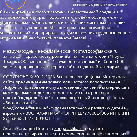
интеллектуальными нарушениями
Самые красивые фото животных в естественной среде и в
зоопарках всего мира. Подробные описания образа жизни и
удивительных фактов о диких и домашних животных от наших
авторов - натуралистов. Мы поможем вам погрузиться в
увлекательный мир природы и изучить все неизведанные ранее
уголки нашей необъятной планеты Земля!
Международный некоммерческий портал zoogalaktika.ru
занимает первое место
рейтинга mail.ru
в категории "Наука/
Техника/Образование" - "Науки естественные" из более 500
зарегистрированных интернет сайтов в данной категории.
COPYRIGHT © 2012-2026 Все права защищены. Материалы
сайта предназначены только для частного использования.
Любое использование опубликованных на сайте материалов в
коммерческих целях возможно только с разрешения
правообладателя: Учебно-познавательный интернет-портал
®
«Зоогалактика
».
Фонд содействия учебно-познавательному развитию детей и
®
взрослых «ЗООГАЛАКТИКА
» ОГРН 1177700014986 ИНН/КПП
9715306378/771501001
Администрация Портала
zoogalaktika.ru
получает
неперсонализированные статистические данные с помощью