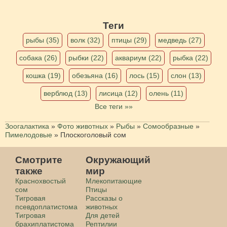
Теги
рыбы (35)
волк (32)
птицы (29)
медведь (27)
собака (26)
рыбки (22)
аквариум (22)
рыбка (22)
кошка (19)
обезьяна (16)
лось (15)
слон (13)
верблюд (13)
лисица (12)
олень (11)
Все теги »»
Зоогалактика
»
Фото животных
»
Рыбы
»
Сомообразные
»
Пимелодовые
»
Плоскоголовый сом
Смотрите
Окружающий
также
мир
Краснохвостый
Млекопитающие
сом
Птицы
Тигровая
Рассказы о
псевдоплатистома
животных
Тигровая
Для детей
брахиплатистома
Рептилии