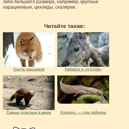
либо большего размера, например, крупные
харациновые, цихлиды, скалярии.
Читайте также:
Охота хищников
Кабарга и «отстой»
Самые опасные в мире
Клариус — сом-забияка