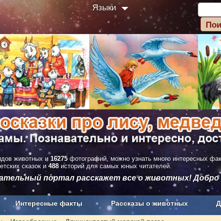
Языки
дов животных и
16275
фотографий, можно узнать много интересных фа
етских сказок и
488
историй для самых юных читателей.
вательный портал расскажет все о животных! Добро
Интересные факты
Рассказы о животных
Д
з рекламы
О проекте