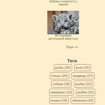
Любовь и нежность у
зверей
Фотографии
детенышей животных
Еще »»
Теги
рыбы (35)
волк (32)
птицы (29)
медведь (27)
собака (26)
рыбки (22)
аквариум (22)
рыбка (22)
кошка (19)
обезьяна (16)