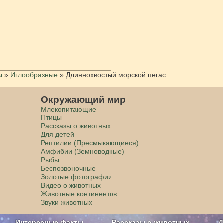
ы
»
Иглообразные
»
Длиннохвостый морской пегас
Окружающий мир
Млекопитающие
Птицы
Рассказы о животных
Для детей
Рептилии (Пресмыкающиеся)
Амфибии (Земноводные)
Рыбы
Беспозвоночные
Золотые фотографии
Видео о животных
Животные континентов
Звуки животных
Интересные факты
Рассказы о животных
Д