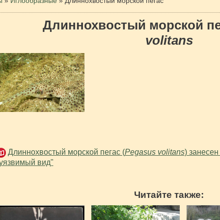
ы
»
Иглообразные
»
Длиннохвостый морской пегас
Длиннохвостый морской п
volitans
Длиннохвостый морской пегас (
Pegasus volitans
) занесен
уязвимый вид"
Читайте также: