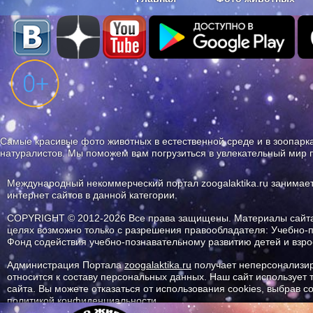
Наши приложения. Бесплатно и бе
Самые красивые фото животных в естественной среде и в зоопарка
натуралистов. Мы поможем вам погрузиться в увлекательный мир 
Международный некоммерческий портал zoogalaktika.ru занимае
интернет сайтов в данной категории.
COPYRIGHT © 2012-2026 Все права защищены. Материалы сайта 
целях возможно только с разрешения правообладателя: Учебно-
Фонд содействия учебно-познавательному развитию детей и вз
Администрация Портала
zoogalaktika.ru
получает неперсонализир
относится к составу персональных данных. Наш сайт использует
сайта. Вы можете отказаться от использования cookies, выбрав 
политикой конфиденциальности.