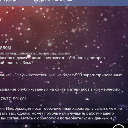
Сельское хозяйство
сти
лядом
ания людьми с интеллектуальными нарушениями
актов о диких и домашних животных от наших авторов -
ной планеты Земля!
ание" - "Науки естественные" из более 500 зарегистрированных
зование опубликованных на сайте материалов в коммерческих
378/771501001
и. Информация носит обезличенный характер, в связи с чем не
ать вас, однако может помочь нам улучшить работу нашего
, вы соглашаетесь с обработкой пользовательских данных и