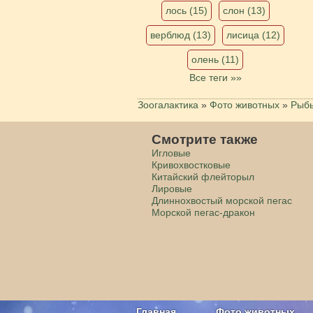
лось (15)
слон (13)
верблюд (13)
лисица (12)
олень (11)
Все теги »»
Зоогалактика
»
Фото животных
»
Рыб
Смотрите также
Игловые
Кривохвостковые
Китайский флейторыл
Лировые
Длиннохвостый морской пегас
Морской пегас-дракон
Главная
Фото животных