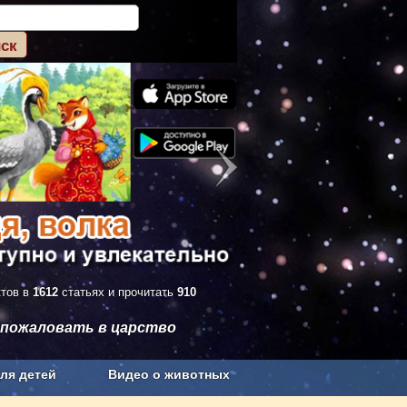
ктов в
1612
статьях и прочитать
910
 пожаловать в царство
ля детей
Видео о животных
Сельское хозяйство