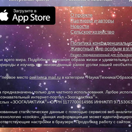
з рекламы
О проекте
О проекте
Партнеры и авторы
Новости
Сельское хозяйство
Политика конфиденциально
Животный мир особым взг
Раздел, предназначенный для пользов
х всего мира. Подробные описания образа жизни и удивительных ф
природы и изучить все неизведанные ранее уголки нашей необъят
т первое место
рейтинга mail.ru
в категории "Наука/Техника/Образов
предназначены только для частного использования. Любое исполь
®
познавательный интернет-портал «Зоогалактика
».
®
рослых «ЗООГАЛАКТИКА
» ОГРН 1177700014986 ИНН/КПП 9715306
ованные статистические данные с помощью сервисов веб-аналитик
 технологию «cookie», данная информация не может идентифициров
соответствующие настройки в браузере. Продолжая работу с сайтом