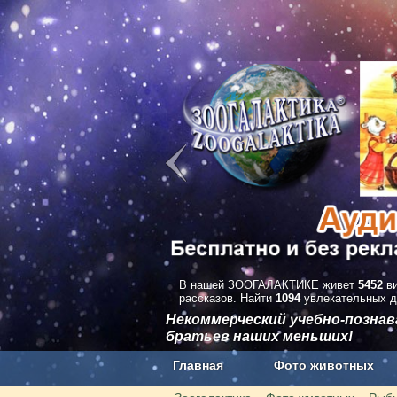
В нашей ЗООГАЛАКТИКЕ живет
5452
ви
рассказов. Найти
1094
увлекательных д
Некоммерческий учебно-позна
братьев наших меньших!
Главная
Фото животных
Наши приложения. Бесплатно и бе