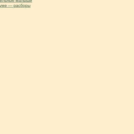
тельные малыши
иуме — расборы