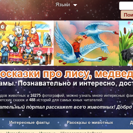
Языки
дов животных и
16275
фотографий, можно узнать много интересных фа
етских сказок и
488
историй для самых юных читателей.
вательный портал расскажет все о животных! Добро
Интересные факты
Рассказы о животных
Д
з рекламы
О проекте