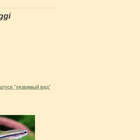
ggi
атусе "уязвимый вид"