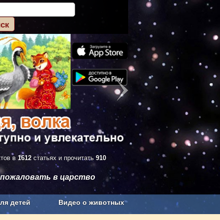
ктов в
1612
статьях и прочитать
910
 пожаловать в царство
ля детей
Видео о животных
Сельское хозяйство