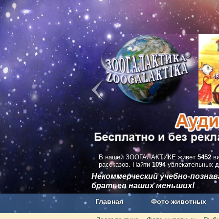
В нашей ЗООГАЛАКТИКЕ живет
5452
ви
рассказов. Найти
1094
увлекательных д
Некоммерческий учебно-позна
братьев наших меньших!
Главная
Фото животных
Наши приложения. Бесплатно и бе