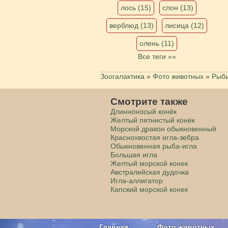
лось (15)
слон (13)
верблюд (13)
лисица (12)
олень (11)
Все теги »»
Зоогалактика
»
Фото животных
»
Рыб
Смотрите также
Длинноносый конёк
Желтый пятнистый конёк
Морской дракон обыкновенный
Краснохвостая игла-зебра
Обыкновенная рыба-игла
Большая игла
Желтый морской конек
Австралийская дудочка
Игла-aллигатор
Капский морской конек
Главная
Фото животных