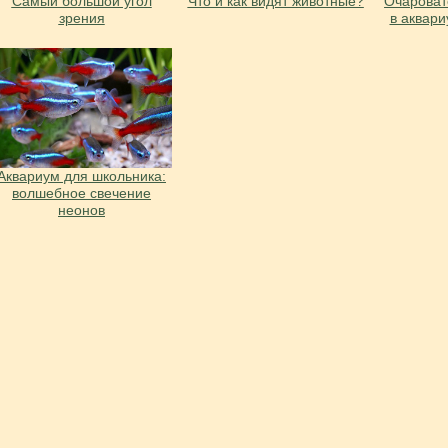
Cамый большой угол
Что и как видят животные?
Очарова
зрения
в аквар
Аквариум для школьника:
волшебное свечение
неонов