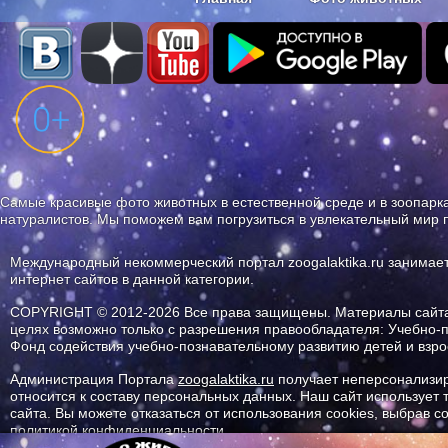
Наши приложения. Бесплатно и бе
Самые красивые фото животных в естественной среде и в зоопарка
натуралистов. Мы поможем вам погрузиться в увлекательный мир 
Международный некоммерческий портал zoogalaktika.ru занимае
интернет сайтов в данной категории.
COPYRIGHT © 2012-2026 Все права защищены. Материалы сайта 
целях возможно только с разрешения правообладателя: Учебно-
Фонд содействия учебно-познавательному развитию детей и вз
Администрация Портала
zoogalaktika.ru
получает неперсонализир
относится к составу персональных данных. Наш сайт использует
сайта. Вы можете отказаться от использования cookies, выбрав 
политикой конфиденциальности.