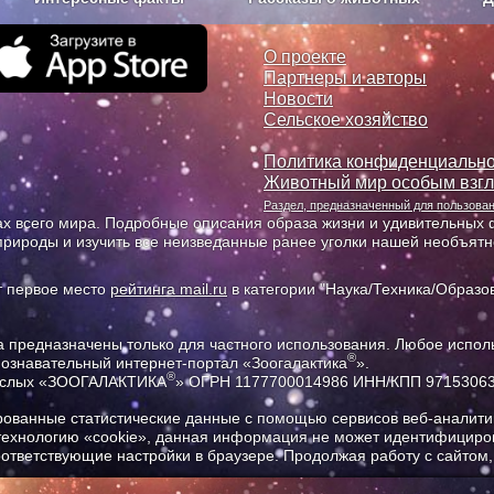
з рекламы
О проекте
О проекте
Партнеры и авторы
Новости
Сельское хозяйство
Политика конфиденциально
Животный мир особым взг
Раздел, предназначенный для пользов
х всего мира. Подробные описания образа жизни и удивительных ф
природы и изучить все неизведанные ранее уголки нашей необъят
т первое место
рейтинга mail.ru
в категории "Наука/Техника/Образов
предназначены только для частного использования. Любое исполь
®
познавательный интернет-портал «Зоогалактика
».
®
рослых «ЗООГАЛАКТИКА
» ОГРН 1177700014986 ИНН/КПП 9715306
ованные статистические данные с помощью сервисов веб-аналитик
 технологию «cookie», данная информация не может идентифициров
соответствующие настройки в браузере. Продолжая работу с сайтом