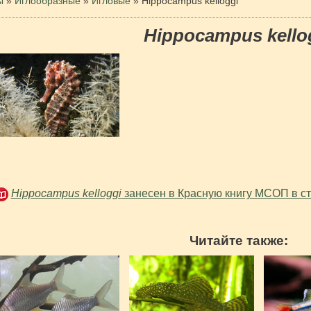
ы
»
Иглообразные
»
Игловые
»
Hippocampus kelloggi
Hippocampus kello
Hippocampus kelloggi
занесен в Красную книгу МСОП в ст
Читайте также: