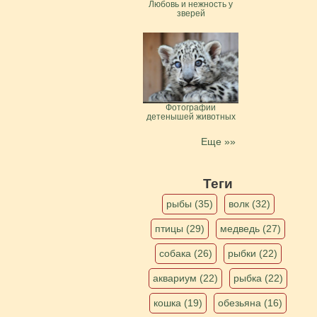
Любовь и нежность у
зверей
Фотографии
детенышей животных
Еще »»
Теги
рыбы (35)
волк (32)
птицы (29)
медведь (27)
собака (26)
рыбки (22)
аквариум (22)
рыбка (22)
кошка (19)
обезьяна (16)