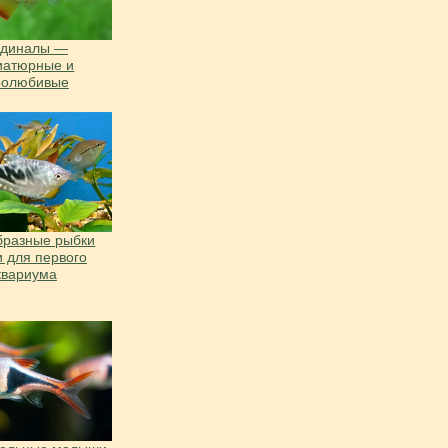
рдиналы —
иатюрные и
ролюбивые
бразные рыбки
и для первого
квариума