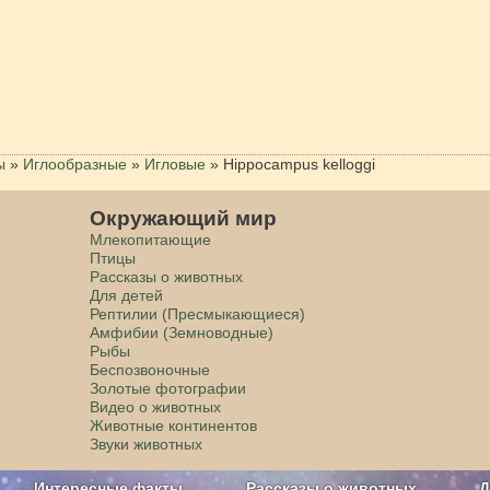
ы
»
Иглообразные
»
Игловые
»
Hippocampus kelloggi
Окружающий мир
Млекопитающие
Птицы
Рассказы о животных
Для детей
Рептилии (Пресмыкающиеся)
Амфибии (Земноводные)
Рыбы
Беспозвоночные
Золотые фотографии
Видео о животных
Животные континентов
Звуки животных
Интересные факты
Рассказы о животных
Д