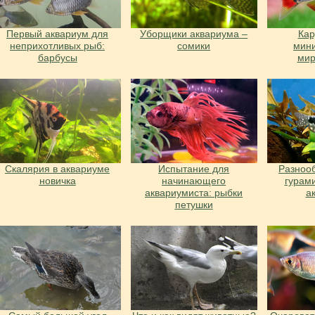
Первый аквариум для
Уборщики аквариума –
Ка
неприхотливых рыб:
сомики
мин
барбусы
ми
Скалярия в аквариуме
Испытание для
Разноо
новичка
начинающего
гурам
аквариумиста: рыбки
а
петушки