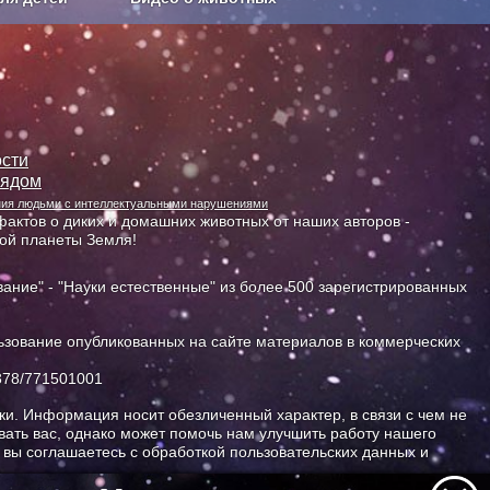
Сельское хозяйство
сти
лядом
ания людьми с интеллектуальными нарушениями
актов о диких и домашних животных от наших авторов -
ной планеты Земля!
ание" - "Науки естественные" из более 500 зарегистрированных
зование опубликованных на сайте материалов в коммерческих
378/771501001
и. Информация носит обезличенный характер, в связи с чем не
ать вас, однако может помочь нам улучшить работу нашего
, вы соглашаетесь с обработкой пользовательских данных и