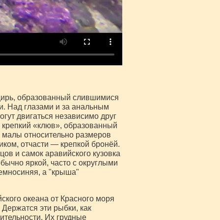
нцирь, образованный слившимися
. Над глазами и за анальным
огут двигаться независимо друг
й крепкий «клюв», образованный
и малы относительно размеров
ком, отчасти — крепкой бронёй.
цов и самок аравийского кузовка
бычно яркой, часто с округлыми
емносиняя, а "крыша"
ского океана от Красного моря
 Держатся эти рыбки, как
ительности. Их грудные