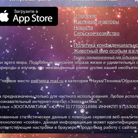
з рекламы
О проекте
О проекте
Партнеры и авторы
Новости
Сельское хозяйство
Политика конфиденциально
Животный мир особым взг
Раздел, предназначенный для пользов
х всего мира. Подробные описания образа жизни и удивительных ф
природы и изучить все неизведанные ранее уголки нашей необъят
т первое место
рейтинга mail.ru
в категории "Наука/Техника/Образов
предназначены только для частного использования. Любое исполь
®
познавательный интернет-портал «Зоогалактика
».
®
рослых «ЗООГАЛАКТИКА
» ОГРН 1177700014986 ИНН/КПП 9715306
ованные статистические данные с помощью сервисов веб-аналитик
 технологию «cookie», данная информация не может идентифициров
соответствующие настройки в браузере. Продолжая работу с сайтом