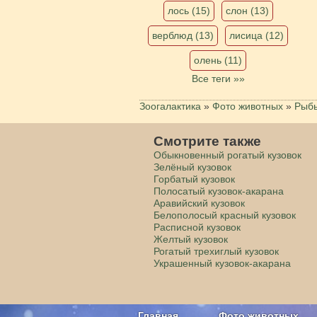
лось (15)
слон (13)
верблюд (13)
лисица (12)
олень (11)
Все теги »»
Зоогалактика
»
Фото животных
»
Рыб
Смотрите также
Обыкновенный рогатый кузовок
Зелёный кузовок
Горбатый кузовок
Полосатый кузовок-акарана
Аравийский кузовок
Белополосый красный кузовок
Расписной кузовок
Желтый кузовок
Рогатый трехиглый кузовок
Украшенный кузовок-акарана
Главная
Фото животных