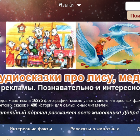
Языки
дов животных и
16275
фотографий, можно узнать много интересных фа
етских сказок и
488
историй для самых юных читателей.
вательный портал расскажет все о животных! Добро
Интересные факты
Рассказы о животных
Д
з рекламы
О проекте