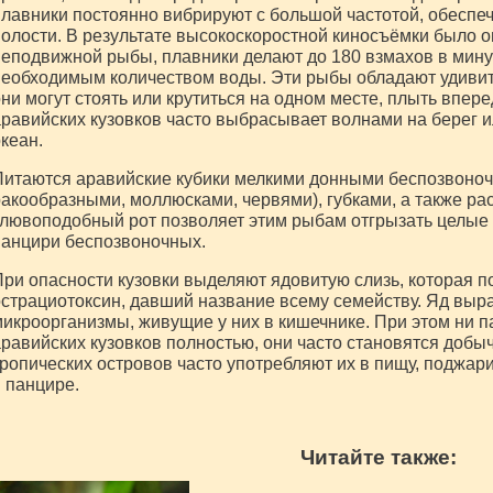
лавники постоянно вибрируют с большой частотой, обеспе
олости. В результате высокоскоростной киносъёмки было оп
еподвижной рыбы, плавники делают до 180 взмахов в мину
еобходимым количеством воды. Эти рыбы обладают удиви
ни могут стоять или крутиться на одном месте, плыть впере
равийских кузовков часто выбрасывает волнами на берег и
кеан.
итаются аравийские кубики мелкими донными беспозвоно
акообразными, моллюсками, червями), губками, а также р
лювоподобный рот позволяет этим рыбам отгрызать целые 
анцири беспозвоночных.
ри опасности кузовки выделяют ядовитую слизь, которая п
страциотоксин, давший название всему семейству. Яд выра
икроорганизмы, живущие у них в кишечнике. При этом ни п
равийских кузовков полностью, они часто становятся добы
ропических островов часто употребляют их в пищу, поджар
 панцире.
Читайте также: