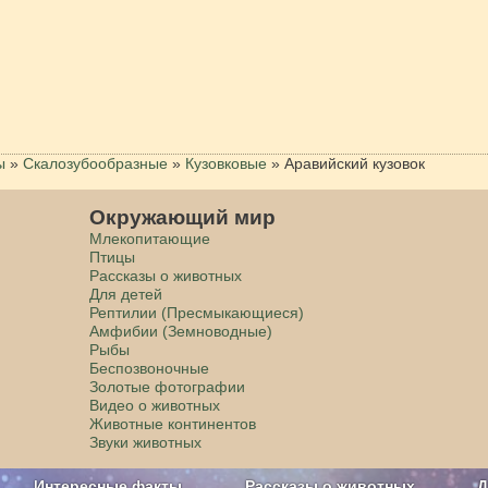
ы
»
Скалозубообразные
»
Кузовковые
»
Аравийский кузовок
Окружающий мир
Млекопитающие
Птицы
Рассказы о животных
Для детей
Рептилии (Пресмыкающиеся)
Амфибии (Земноводные)
Рыбы
Беспозвоночные
Золотые фотографии
Видео о животных
Животные континентов
Звуки животных
Интересные факты
Рассказы о животных
Д