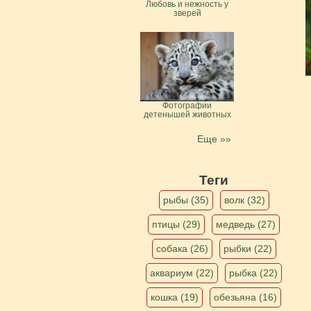
Любовь и нежность у
зверей
Фотографии
детенышей животных
Еще »»
Теги
рыбы (35)
волк (32)
птицы (29)
медведь (27)
собака (26)
рыбки (22)
аквариум (22)
рыбка (22)
кошка (19)
обезьяна (16)