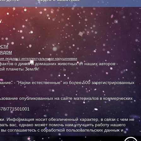
Сельское хозяйство
сти
лядом
ания людьми с интеллектуальными нарушениями
актов о диких и домашних животных от наших авторов -
ной планеты Земля!
ание" - "Науки естественные" из более 500 зарегистрированных
зование опубликованных на сайте материалов в коммерческих
378/771501001
и. Информация носит обезличенный характер, в связи с чем не
ать вас, однако может помочь нам улучшить работу нашего
, вы соглашаетесь с обработкой пользовательских данных и