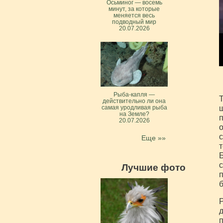
Осьминог — восемь
минут, за которые
меняется весь
подводный мир
20.07.2026
Рыба-капля —
Т
действительно ли она
ш
самая уродливая рыба
на Земле?
п
20.07.2026
о
с
Еще »»
т
Б
с
Лучшие фото
п
б
Р
д
п