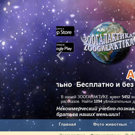
В нашей ЗООГАЛАКТИКЕ живет
5452
ви
рассказов. Найти
1094
увлекательных д
Некоммерческий учебно-позна
братьев наших меньших!
Главная
Фото животных
Наши приложения. Бесплатно и бе