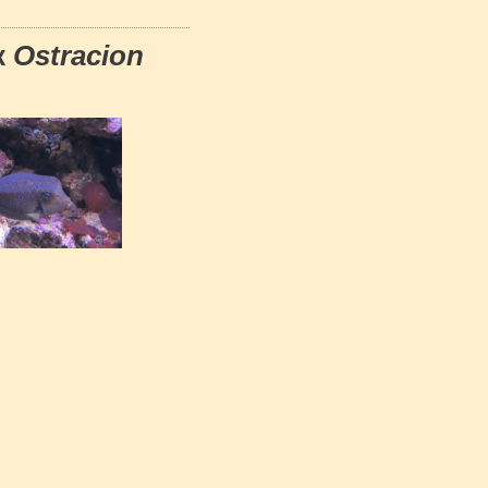
к
Ostracion