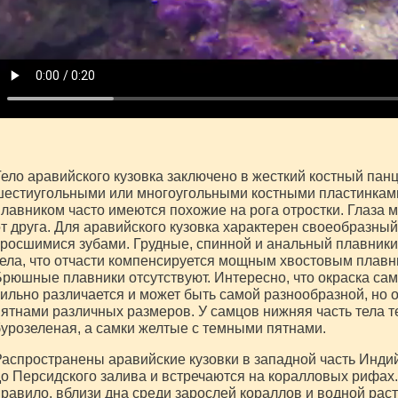
ело аравийского кузовка заключено в жесткий костный па
естиугольными или многоугольными костными пластинками
лавником часто имеются похожие на рога отростки. Глаза м
т друга. Для аравийского кузовка характерен своеобразны
росшимися зубами. Грудные, спинной и анальный плавник
ела, что отчасти компенсируется мощным хвостовым плавни
рюшные плавники отсутствуют. Интересно, что окраска сам
ильно различается и может быть самой разнообразной, но о
ятнами различных размеров. У самцов нижняя часть тела т
урозеленая, а самки желтые с темными пятнами.
аспространены аравийские кузовки в западной часть Индий
о Персидского залива и встречаются на коралловых рифах.
равило, вблизи дна среди зарослей кораллов и водной раст