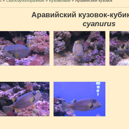
ы
»
Скалозубообразные
»
Кузовковые
»
Аравийский кузовок
Аравийский кузовок-куби
cyanurus