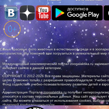
Наши приложения. Бесплатно и бе
Самые красивые фото животных в естественной среде и в зоопарка
натуралистов. Мы поможем вам погрузиться в увлекательный мир 
Международный некоммерческий портал zoogalaktika.ru занимае
интернет сайтов в данной категории.
COPYRIGHT © 2012-2026 Все права защищены. Материалы сайта 
целях возможно только с разрешения правообладателя: Учебно-
Фонд содействия учебно-познавательному развитию детей и вз
Администрация Портала
zoogalaktika.ru
получает неперсонализир
относится к составу персональных данных. Наш сайт использует
сайта. Вы можете отказаться от использования cookies, выбрав 
политикой конфиденциальности.