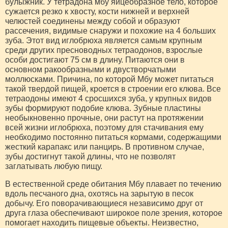
булыжник. У тетрадона мбу яйцеобразное тело, которое
сужается резко к хвосту, кости нижней и верхней
челюстей соединены между собой и образуют
рассечения, видимые снаружи и похожие на 4 больших
зуба. Этот вид иглобрюха является самым крупным
среди других пресноводных тетраодонов, взрослые
особи достигают 75 см в длину. Питаются они в
основном ракообразными и двустворчатыми
моллюсками. Причина, по которой Мбу может питаться
такой твердой пищей, кроется в строении его клюва. Все
тетраодоны имеют 4 сросшихся зуба, у крупных видов
зубы формируют подобие клюва. Зубные пластины
необыкновенно прочные, они растут на протяжении
всей жизни иглобрюха, поэтому для стачивания ему
необходимо постоянно питаться кормами, содержащими
жесткий карапакс или панцирь. В противном случае,
зубы достигнут такой длины, что не позволят
заглатывать любую пищу.
В естественной среде обитания Мбу плавает по течению
вдоль песчаного дна, охотясь на зарытую в песок
добычу. Его поворачивающиеся независимо друг от
друга глаза обеспечивают широкое поле зрения, которое
помогает находить пищевые объекты. Неизвестно,