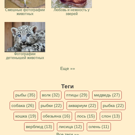
Смешные фотографии
Любовь и нежность у
животных
зверей
Фотографии
детенышей животных
Еще »»
Теги
рыбы (35)
волк (32)
птицы (29)
медведь (27)
собака (26)
рыбки (22)
аквариум (22)
рыбка (22)
кошка (19)
обезьяна (16)
лось (15)
слон (13)
верблюд (13)
лисица (12)
олень (11)
Все теги »»