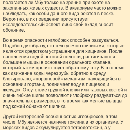
полагается ли Мбу только на зрение при охоте на
закопанных живых существ. В аквариуме часто можно
наблюдать, как особи данного вида роются в песке.
Вероятно, в их поведении присутствует
исследовательский аспект, либо свой вклад вносит
обоняние.
Во время опасности иглобрюх способен раздуваться.
Подобно дикобразу, его тело усеяно шипиками, которые
являются средством устрашения для хищников. После
наполнения водой ротовой полости, растягиваются
большие мышцы в основании орального клапана,
который затем препятствует обратному току. В то время
как движение воды через зубы обратно в среду
блокировано, «поршневой» механизм, находящийся в
основании гортани, поднимает воду в пищевод и
желудок. Отсутствие грудной клетки или тазовых костей и
очень гибкие шипы позволяют иглобрюху раздуваться до
значительных размеров, в то время как мелкие мышцы
под кожей обнажают шипики.
Другой интересной особенностью иглобрюхов, в том
числе, Мбу является наличие токсина в их организме. У
морских видов аккумулируется тетродотоксин, а у