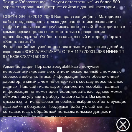
Техника/Образование" - "Науки естественные" из более 500
зарегистрированных интернет сайтов в данной категории.
COPYRIGHT © 2012-2026 Все права защищены. Материалы
сайта предназначены только для частного использования.
Любое использование опубликованных на сайте материалов в
коммерческих целях возможно только с разрешения
правообладателя: Учебно-познавательный интернет-портал
®
«Зоогалактика
».
Фонд содействия учебно-познавательному развитию детей и
®
взрослых «ЗООГАЛАКТИКА
» ОГРН 1177700014986 ИНН/КПП
9715306378/771501001
Администрация Портала
zoogalaktika.ru
получает
неперсонализированные статистические данные с помощью
сервисов веб-аналитики. Информация носит обезличенный
характер, в связи с чем не относится к составу персональных
данных. Наш сайт использует технологию «cookie», данная
информация не может идентифицировать вас, однако может
помочь нам улучшить работу нашего сайта. Вы можете
отказаться от использования cookies, выбрав соответствующие
настройки в браузере. Продолжая работу с сайтом, вы
соглашаетесь с обработкой пользовательских данных и
политикой конфиденциальности.