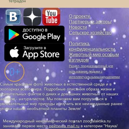
тетрадон
О проекте
Партнеры и авторы
Новости
Сельское хозяйство
Политика
конфиденциальности
Животный мир особым
взглядом
Раздел, предназначенный для
пользования людьми с
интеллектуальными нарушениями
Самые красивые фото животных в естественной среде и в
зоопарках всего мира. Подробные описания образа жизни и
удивительных фактов о диких и домашних животных от наших
авторов - натуралистов. Мы поможем вам погрузиться в
увлекательный мир природы и изучить все неизведанные ранее
уголки нашей необъятной планеты Земля!
Международный некоммерческий портал zoogalaktika.ru
занимает первое место
рейтинга mail.ru
в категории "Наука/