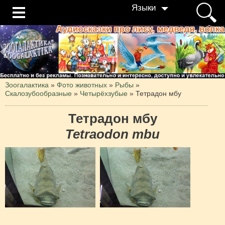
Языки
Зоогалактика
»
Фото животных
»
Рыбы
»
Скалозубообразные
»
Четырёхзубые
»
Тетрадон мбу
Тетрадон мбу
Tetraodon mbu