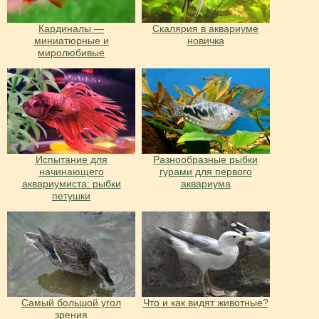
Кардиналы —
Скалярия в аквариуме
миниатюрные и
новичка
миролюбивые
Испытание для
Разнообразные рыбки
начинающего
гурами для первого
аквариумиста: рыбки
аквариума
петушки
Cамый большой угол
Что и как видят животные?
зрения