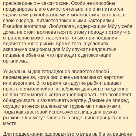
пресноводных – сакситоксин. Особи не способны
продуцировать его самостоятельно, но они питаются
ядовитыми ракообразными и моллюсками, которые, в
свою очередь, питаются токсичными бактериями
Pseudoalteromonas. Любителям, содержащим Мбу у себя
дома, не стоит волноваться по этому поводу, потому что
отравление может наступить только при поедании
ядовитого мяса рыбки. Кроме того, в условиях
аквариума рационом для Мбу служат неядовитые
пищевые объекты, что приводит к детоксикации
организма.
Уникальным для тетраодонов является способ
перемещения, когда они очень напоминают вертолет
или аэроплан. В то время как другие рыбки плавают
просто прямолинейно, иглобрюхи двигаются медленно,
но при этом могут быстро маневрировать, что позволяет
обнаруживать и захватывать жертву. Движение вперед
осуществляется маленькими грудными плавниками,
тогда как хвостовой используется лишь для резких
рывков. Они могут зависать в воде, либо вращаться на
месте.
Для поддержания здоровья этого вида рыб в их рационе