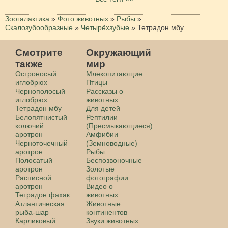
Зоогалактика
»
Фото животных
»
Рыбы
»
Скалозубообразные
»
Четырёхзубые
»
Тетрадон мбу
Смотрите
Окружающий
также
мир
Остроносый
Млекопитающие
иглобрюх
Птицы
Чернополосый
Рассказы о
иглобрюх
животных
Тетрадон мбу
Для детей
Белопятнистый
Рептилии
колючий
(Пресмыкающиеся)
аротрон
Амфибии
Черноточечный
(Земноводные)
аротрон
Рыбы
Полосатый
Беспозвоночные
аротрон
Золотые
Расписной
фотографии
аротрон
Видео о
Тетрадон фахак
животных
Атлантическая
Животные
рыба-шар
континентов
Карликовый
Звуки животных