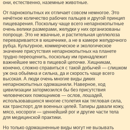
они, естественно, наземные животные.
От парнокопытных их отличает совсем немногое. Это
нечётное количество рабочих пальцев и другой принцип
пищеварения. Поскольку чаще всего непарнокопытные
очень велики размерами, желудки у них организованы
попроще. Это не жвачные, и растительная целлюлоза
переваривается в кишечнике, а не в камере желудочного
рубца. Культурное, коммерческое и экологическое
значение присутствия непарнокопытных на планете
трудно переоценить, поскольку им принадлежит
важнейшее место в пищевой цепочке. Хищникам,
конечно, сложно справиться с такой добычей — слишком
уж она объёмна и сильна, да и скорость чаще всего
высокая. А люди очень многие виды диких
непарнокопытных одомашнили. Наверное, ход
цивилизации затормозился бы без присутствия
человеческих помощников — ослов, лошадей,
использовавшихся многие столетия как тягловая сила,
как транспорт, для военных целей. Тапиры давали кожу,
мясо, носороги — ценнейший рог и другие части тела
для медицинской практики.
Но только одомашненные виды могут не вызывать