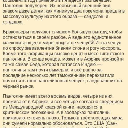
кошачьих в год примерно в пятьдесят раз меньше.
Панголин популярен. Их необычный внешний вид
знаком даже детям: как минимум два покемона пришли в
массовую культуру из этого образа — сэндслэш и
сэндшрю.
Браконьеры получают слишком большую выгоду, чтобы
остановиться в своём разбое. А ведь это единственное
млекопитающее в мире, покрытое чешуёй! И эта чешуя
по спросу эквивалентна бивням слона и рогу носорога.
Кроме того, африканцы высоко ценят и мясо гигантского
панголина. В конце концов, может и в Африке произойти
та же самая беда, которая потрясла Индию —
панголины там почти вымерли, и всё равно за
последние несколько лет таможенники перехватили
почти пять тонн панголиновых чешуек, следовавших на
чёрный рынок.
Панголин имеет всего восемь видов, четыре из них
проживают в Африке, и все четыре согласно сведениям
из Международной красной книги, находятся в
критическом положении. А в зоопарках панголины
приживаются очень плохо. Только в трёх зоосадах мира
они сумели нормально обосноваться. Это США (Сан-