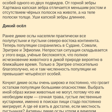
особей одного из двух подвидов. От горной зебры
Хартмана капская зебра отличается меньшим ростом и
отсутствием чёрных полосок на животе, а на теле
полоски толще. Уши капской зебры длиннее.
Дикий осёл
Ранее дикие ослы населяли практически все
полупустыни и пустыни северо-востока континента.
Теперь популяции сохранились в Судане, Сомали,
Эритрее и Эфиопии. Непростая ситуация складывается
у этого вида, учёные беспокоятся, что полное
исчезновение животного в дикой природе вероятно в
ближайшее время. Только в Эритрее относительно
благополучно, но и там численность популяции не
превышает четырёхсот особей.
Кочуют дикие ослы очень широко и постоянно, что грозит
остаткам популяции большими опасностями. Выбрать
иной образ жизни животные не могут, потому что им
необходим корм — сочная трава, густые лиственные
кустарники, именно в поисках пищи стадо постоянно
мигрирует. А где её взять в достатке, если местность
пустынная? Активны дикие ослы утром и вечером,