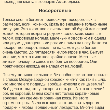
последняя квагга в зоопарке Амстердама.
Носороговые
Только слон и бегемот превосходят носороговых в
размерах, если, конечно, брать во внимание только ныне
живущих. Это животное с очень толстой бурой или серой
кожей, которая покрыта редкими волосками, мощным
телом, короткими ногами, маленьким хвостиком и одним
или двумя драгоценными рогами прямо на носу. Кажется
носорог неповоротливым, но на самом деле бегает
очень быстро, до пятидесяти километров в час. Бытует
мнение, что это животное крайне опасно. Местные
жители почему-то совсем не боятся носорогов. Они
практически никогда не нападают на людей.
Почему же такое сильное и беззлобное животное попало
в список Международной красной книги? Как так вышло,
что многие его подвиды вообще исчезли с лица земли?
Всё дело в том, что у носорога есть рог. А это не олений
рог, не коровий. В нём кости нет, только кератиновые
волокна, как сцементированная кожа. Из этого
огромного рога было выгодно изготавливать дорогие
подарки и якобы "волшебные" лекарства. Многие виды