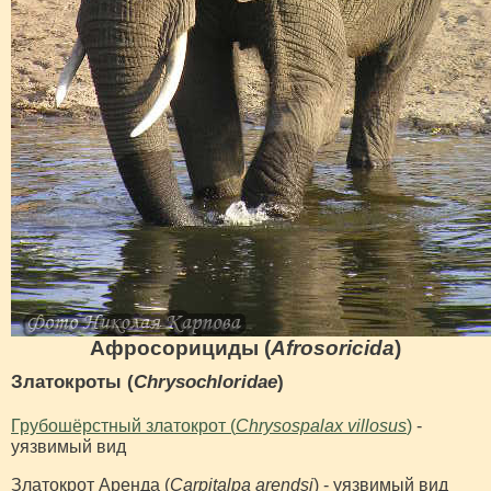
Афросорициды (
Afrosoricida
)
Златокроты (
Chrysochloridae
)
Грубошёрстный златокрот (
Chrysospalax villosus
)
-
уязвимый вид
Златокрот Аренда (
Carpitalpa arendsi
) - уязвимый вид