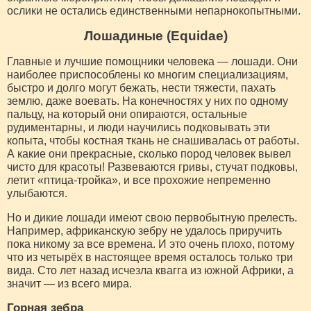
ослики не остались единственными непарнокопытными.
Лошадиные (Equidae)
Главные и лучшие помощники человека — лошади. Они
наиболее приспособлены ко многим специализациям,
быстро и долго могут бежать, нести тяжести, пахать
землю, даже воевать. На конечностях у них по одному
пальцу, на который они опираются, остальные
рудиментарны, и люди научились подковывать эти
копыта, чтобы костная ткань не снашивалась от работы.
А какие они прекрасные, сколько пород человек вывел
чисто для красоты! Развеваются гривы, стучат подковы,
летит «птица-тройка», и все прохожие непременно
улыбаются.
Но и дикие лошади имеют свою первобытную прелесть.
Например, африканскую зебру не удалось приручить
пока никому за все времена. И это очень плохо, потому
что из четырёх в настоящее время осталось только три
вида. Сто лет назад исчезла квагга из южной Африки, а
значит — из всего мира.
Горная зебра