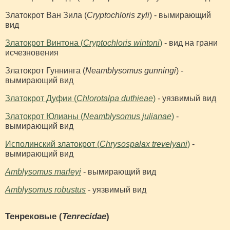
Златокрот Ван Зила (
Cryptochloris zyli
) - вымирающий
вид
Златокрот Винтона (
Cryptochloris wintoni
)
- вид на грани
исчезновения
Златокрот Гуннинга (
Neamblysomus gunningi
) -
вымирающий вид
Златокрот Дуфии (
Chlorotalpa duthieae
)
- уязвимый вид
Златокрот Юлианы (
Neamblysomus julianae
)
-
вымирающий вид
Исполинский златокрот (
Chrysospalax trevelyani
)
-
вымирающий вид
Amblysomus marleyi
- вымирающий вид
Amblysomus robustus
- уязвимый вид
Тенрековые (
Tenrecidae
)