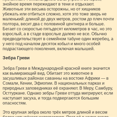
знойное время пережидают в тени и отдыхают.
Животные эти весьма осторожны, но от хищников
убежать или отбиться сложно, хотя это тоже зверь не
маленький: длиной до двух метров, ростом до плеч почти
полтора, весит два с половиной центнера и больше.
Бегает со скоростью пятьдесят километров в час, но это
взрослый, а в стаде взрослые далеко не все. Обычно
предводительствует в семейном табуне один жеребец, а
у него под началом десяток кобыл и много особей
подрастающего поколения, включая малышей.
Зебра Греви
Зебра Греви в Международной красной книге значится
как вымирающий вид. Обитает это животное в
засушливых районах саванны на востоке Африки — в
Сомали, Кении, Эфиопии. В национальных парках и
природных заповедниках её охраняют. В Меру, Самбуру,
Осттуркане. Однако зебры Греви оттуда мигрируют, если
наступает засуха, и тогда подвергаются большим
опасностям.
Это крупная зебра около трёх метров длиной и весом