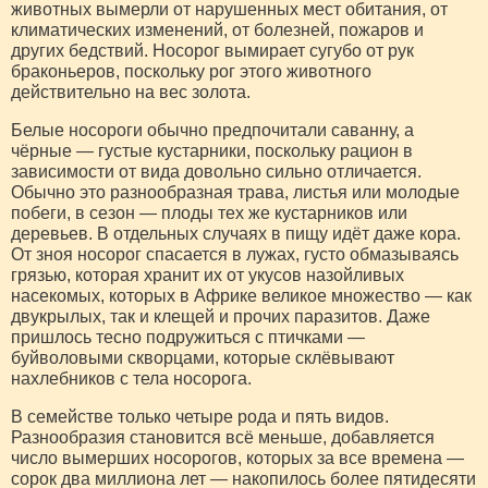
животных вымерли от нарушенных мест обитания, от
климатических изменений, от болезней, пожаров и
других бедствий. Носорог вымирает сугубо от рук
браконьеров, поскольку рог этого животного
действительно на вес золота.
Белые носороги обычно предпочитали саванну, а
чёрные — густые кустарники, поскольку рацион в
зависимости от вида довольно сильно отличается.
Обычно это разнообразная трава, листья или молодые
побеги, в сезон — плоды тех же кустарников или
деревьев. В отдельных случаях в пищу идёт даже кора.
От зноя носорог спасается в лужах, густо обмазываясь
грязью, которая хранит их от укусов назойливых
насекомых, которых в Африке великое множество — как
двукрылых, так и клещей и прочих паразитов. Даже
пришлось тесно подружиться с птичками —
буйволовыми скворцами, которые склёвывают
нахлебников с тела носорога.
В семействе только четыре рода и пять видов.
Разнообразия становится всё меньше, добавляется
число вымерших носорогов, которых за все времена —
сорок два миллиона лет — накопилось более пятидесяти