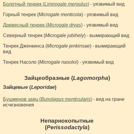
Болотный тенрек (
Limnogale mergulus
)
- уязвимый вид
Горный тенрек (
Microgale monticola
) - уязвимый вид
Древесный тенрек (
Microgale dryas
)
- уязвимый вид
Северный тенрек (
Microgale jobihely
) - вымирающий вид
Тенрек Дженкинса (
Microgale jenkinsae
) - вымирающий
вид
Тенрек Насоло (
Microgale nasoloi
) - уязвимый вид
Зайцеобразные (
Lagomorpha
)
Зайцевые (
Leporidae
)
Бушменов заяц (
Bunolagus monticularis
)
- вид на грани
исчезновения
Непарнокопытные
(
Perissodactyla
)