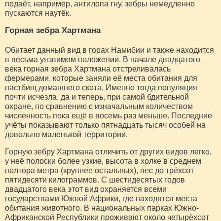
подаёт, например, антилопа гну, зебры немедленно
пускаются наутёк.
Горная зебра Хартмана
Обитает данный вид в горах Намибии и также находится
в весьма уязвимом положении. В начале двадцатого
века горная зебра Хартмана отстреливалась
фермерами, которые заняли её места обитания для
пастбищ домашнего скота. Именно тогда популяция
почти исчезла, да и теперь, при самой бдительной
охране, по сравнению с изначальным количеством
численность пока ещё в восемь раз меньше. Последние
учёты показывают только пятнадцать тысяч особей на
довольно маленькой территории.
Горную зебру Хартмана отличить от других видов легко,
у неё полоски более узкие, высота в холке в среднем
полтора метра (крупнее остальных), вес до трёхсот
пятидесяти килограммов. С шестидесятых годов
двадцатого века этот вид охраняется всеми
государствами Южной Африки, где находятся места
обитания животного. В национальных парках Южно-
Африканской Республики проживают около четырёхсот