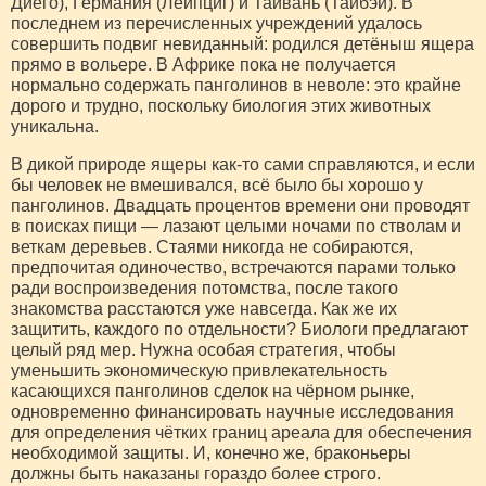
Диего), Германия (Лейпциг) и Тайвань (Тайбэй). В
последнем из перечисленных учреждений удалось
совершить подвиг невиданный: родился детёныш ящера
прямо в вольере. В Африке пока не получается
нормально содержать панголинов в неволе: это крайне
дорого и трудно, поскольку биология этих животных
уникальна.
В дикой природе ящеры как-то сами справляются, и если
бы человек не вмешивался, всё было бы хорошо у
панголинов. Двадцать процентов времени они проводят
в поисках пищи — лазают целыми ночами по стволам и
веткам деревьев. Стаями никогда не собираются,
предпочитая одиночество, встречаются парами только
ради воспроизведения потомства, после такого
знакомства расстаются уже навсегда. Как же их
защитить, каждого по отдельности? Биологи предлагают
целый ряд мер. Нужна особая стратегия, чтобы
уменьшить экономическую привлекательность
касающихся панголинов сделок на чёрном рынке,
одновременно финансировать научные исследования
для определения чётких границ ареала для обеспечения
необходимой защиты. И, конечно же, браконьеры
должны быть наказаны гораздо более строго.