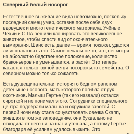
Северный белый носорог
Естественное выживание вида невозможно, поскольку
последний самец умер, оставив после себя двух
вдовушек и много генетического материала. Учёные
Чехии и США решили клонировать это великолепное
животное, чтобы спасти вид от окончательного
вымирания. Шанс есть, далее — время покажет, удастся
ли использовать его. Самое печальное то, что, несмотря
на абсолютно бедственное положение, количество
браконьеров не уменьшается, а растёт. Это теперь
касается только южной ветви носорожьего семейства. О
северном можно только сожалеть.
Есть душещипательная история о бедном раненом
детёныше носорога, мать которого погибла от рук
охотников. Малыш Гертье (так его назвали) остался
сироткой и не понимал этого. Сотрудники специального
центра подобрали малыша и окружили заботой. С
первой ночи ему стала сочувствовать овечка Скапп,
жившая в том же заповеднике, она буквально не
отходила от него ни на шаг и утешала, а потому Гертье
благодаря её усилиям удалось выжить. Это