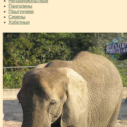
Непарнокопытные
Панголины
Прыгунчики
Сирены
Хоботные