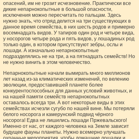
опасений, им не грозит исчезновение. Практически все
дикие непарнокопытные в большой опасности,
исключения можно пересчитать по пальцам. Здесь
нужно знать, что отряд делится на три существующих в
данное время семейства, в них шесть родов и примерно
восемнадцать видов. У тапиров один род и четыре вида,
у носорогов четыре рода и пять видов, у лошадиных род
только один, в котором присутствуют зебры, ослы и
лошади. А изначально непарнокопытные
подразделялись не на три, а на пятнадцать семейств! Но
не нужно винить в этом человечество.
Непарнокопытные начали вымирать много миллионов
лет назад из-за климатических изменений, по велению
эволюции, предоставившей планете более
конкурентоспособных для данных условий животных, и
на нашей памяти семейств непарнокопытных
оставалось всегда три. А вот некоторые виды в этих
семействах исчезли сугубо по нашей вине. Мы потеряли
белого носорога и камерунский подвид чёрного
носорога! Едва не лишились лошади Пржевальского!
Именно от нас, от каждого человека на Земле зависит
будущее фауны планеты. Нужно всемерно улучшать
охранные мероприятия, чтобы домашние лошадки и