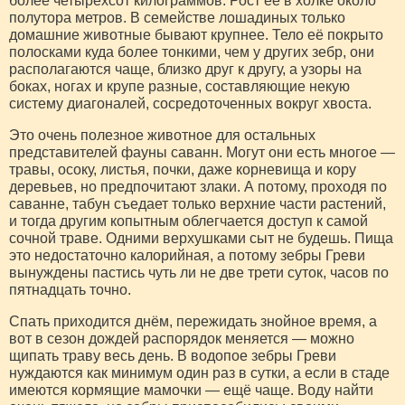
более четырёхсот килограммов. Рост её в холке около
полутора метров. В семействе лошадиных только
домашние животные бывают крупнее. Тело её покрыто
полосками куда более тонкими, чем у других зебр, они
располагаются чаще, близко друг к другу, а узоры на
боках, ногах и крупе разные, составляющие некую
систему диагоналей, сосредоточенных вокруг хвоста.
Это очень полезное животное для остальных
представителей фауны саванн. Могут они есть многое —
травы, осоку, листья, почки, даже корневища и кору
деревьев, но предпочитают злаки. А потому, проходя по
саванне, табун съедает только верхние части растений,
и тогда другим копытным облегчается доступ к самой
сочной траве. Одними верхушками сыт не будешь. Пища
это недостаточно калорийная, а потому зебры Греви
вынуждены пастись чуть ли не две трети суток, часов по
пятнадцать точно.
Спать приходится днём, пережидать знойное время, а
вот в сезон дождей распорядок меняется — можно
щипать траву весь день. В водопое зебры Греви
нуждаются как минимум один раз в сутки, а если в стаде
имеются кормящие мамочки — ещё чаще. Воду найти