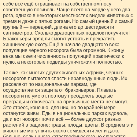
себе всё ещё отращивает на собственном носу
собственную погибель. Чаще всего на морде у него два
рога, однако в некоторых местностях видели животных с
тремя и даже с пятью рогами. Но самый ценный и самый
крупный — передний, длина его до шестидесяти
сантиметров. Сколько драгоценных поделок получится!
Браконьеры вряд ли смогут устоять и прекратить
хищническую охоту. Ещё в начале двадцатого века
популяция чёрного носорога была огромной. К концу
века мы свели численность популяций практически к
нулю, а некоторые подвиды уничтожили полностью.
Так же, как многих других животных Африки, чёрных
носорогов пытаются спасти неравнодушные люди. Их
расселяют по национальным паркам, где
осуществляется защита от браконьеров. Плавать
носороги не умеют, поэтому преодолеть водные
преграды и откочевать на привычные места не смогут.
Это стресс, конечно, для них, но по крайней мере
останутся живы. Еды в национальных парках вдоволь,
да и ест носорог почти всё — более двухсот разных
растений в рационе: травы, плоды, цветы. В среднем эти
животные могут жить около семидесяти лет и даже
больше, если ничего катастрофического не случается.