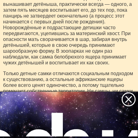
вынашивает детёныша, практически всегда — одного, а
затем пять месяцев воспитывает его, до тех пор, пока
панцирь не затвердеет окончательно (а процесс этот
начинается с первых дней после рождения).
Новорождённые и подрастающие детишки часто
передвигаются, уцепившись за материнский хвост. При
опасности мать сворачивается в шар, забирая внутрь
детёнышей, которые в свою очередь принимают
шарообразную форму. В зоопарках не один раз
наблюдали, как самка белобрюхого ящера принимает
чужих детёнышей и воспитывает их как своих.
Только детные самки отличаются социальным подходом
к существованию, а остальные африканские ящеры
более всего ценят одиночество, а потому тщательно
помечают собственные территории. Ни самцы, ни самки
друг с другом никогда не пересекаются, кроме времени,
предназначенного для продолжения рода. Пищу они
находят по запаху. Это могут быть как наземные, так и
древесные термиты и муравьи. Это достаточно
прожорливое животное, добычу он перемалывает не
зубами, которые отсутствуют, а необычайно сильными
Все самое интересное
мышцами живота. Для помощи в этой нелёгкой задаче
ящер глотает мелкие камешки и крупный песок. Также