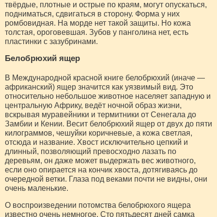
твёрдые, плотные и острые по краям, могут опускаться,
подниматься, сдвигаться в сторону. Форма у них
ромбовидная. На морде нет такой защиты. Но кожа
толстая, ороговевшая. Зубов у панголина нет, есть
пластинки с зазубринами.
Белобрюхий ящер
В Международной красной книге белобрюхий (иначе —
африканский) ящер значится как уязвимый вид. Это
относительно небольшое животное населяет западную и
центральную Африку, ведёт ночной образ жизни,
вскрывая муравейники и термитники от Сенегала до
Замбии и Кении. Весит белобрюхий ящер от двух до пяти
килограммов, чешуйки коричневые, а кожа светлая,
отсюда и название. Хвост исключительно цепкий и
длинный, позволяющий превосходно лазать по
деревьям, он даже может выдержать вес животного,
если оно опирается на кончик хвоста, дотягиваясь до
очередной ветки. Глаза под веками почти не видны, они
очень маленькие.
О воспроизведении потомства белобрюхого ящера
известно очень немногое. Сто пятьдесят дней самка