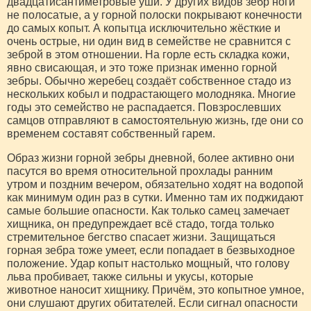
двадцатисантиметровые уши. У других видов зебр ноги
не полосатые, а у горной полоски покрывают конечности
до самых копыт. А копытца исключительно жёсткие и
очень острые, ни один вид в семействе не сравнится с
зеброй в этом отношении. На горле есть складка кожи,
явно свисающая, и это тоже признак именно горной
зебры. Обычно жеребец создаёт собственное стадо из
нескольких кобыл и подрастающего молодняка. Многие
годы это семейство не распадается. Повзрослевших
самцов отправляют в самостоятельную жизнь, где они со
временем составят собственный гарем.
Образ жизни горной зебры дневной, более активно они
пасутся во время относительной прохлады ранним
утром и поздним вечером, обязательно ходят на водопой
как минимум один раз в сутки. Именно там их поджидают
самые большие опасности. Как только самец замечает
хищника, он предупреждает всё стадо, тогда только
стремительное бегство спасает жизни. Защищаться
горная зебра тоже умеет, если попадает в безвыходное
положение. Удар копыт настолько мощный, что голову
льва пробивает, также сильны и укусы, которые
животное наносит хищнику. Причём, это копытное умное,
они слушают других обитателей. Если сигнал опасности