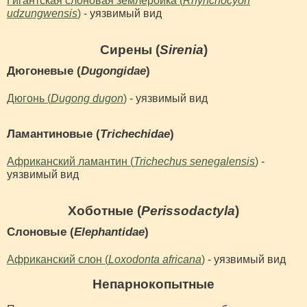
Гигантская слоновая землеройка (
Rhynchocyon
udzungwensis
)
- уязвимый вид
Сирены (
Sirenia
)
Дюгоневые (
Dugongidae
)
Дюгонь (
Dugong dugon
)
- уязвимый вид
Ламантиновые (
Trichechidae
)
Африканский ламантин (
Trichechus senegalensis
)
-
уязвимый вид
Хоботные (
Perissodactyla
)
Слоновые (
Elephantidae
)
Африканский слон (
Loxodonta africana
)
- уязвимый вид
Непарнокопытные