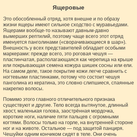
Ящеровые
Это обособленный отряд, хотя внешне и по образу
жизни ящеры имеют сильное сходство с муравьедами.
Ящерами вообще-то называют давным-давно
вымерших рептилий, поэтому чаще всего этот отряд
именуется панголинами («сворачивающиеся в шар»).
Внешность у всех представителей обладает особыми
маркерами: прежде всего, это роговая чешуя —
пластинчатая, располагающаяся как черепица на крыше
или покрывающая семена кожура шишек сосны или ели.
На самом деле, такое покрытие кожи легче сравнить с
ногтевыми пластинками, потому что состоит чешуя
панголина из кератина, это словно слипшиеся, спаянные
накрепко волосы.
Помимо этого главного отличительного признака
существуют и другие. Тело всегда вытянутое, длинный
хвост, маленькая голова, заострённая мордочка,
короткие ноги, наличие пяти пальцев с огромными
когтями. Волосы только на горле, на внутренней стороне
ног и на животе. Остальное — под защитой панциря.
Чешуйки одним кончиком сидят в теле. Они очень