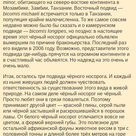
minor
, обитающего на северо-востоке континента в
Мозамбике, Замбии, Танзании. Восточный подвид —
bicornis michaeli
встречается только в Танзании,
популяция крайне малочисленна. То же самое совсем
недавно можно было бы сказать и о камерунском
подвиде —
bicornis longipes
, но поздно: в настоящее
время этот чёрный носорог официально объявлен
вымершим по причине браконьерства. Последний раз
его видели в 2006 году. Возможно, представители этого
подвида где-нибудь прячутся на огромном континенте и
в счастливый час объявятся. Но надежд на это очень и
очень мало.
Итак, осталось три подвида чёрного носорога. И каждый
из ныне живущих людей должен чувствовать
ответственность за существование этого вида в живой
природе. На самом деле чёрный носорог не чёрный.
Просто любят они в грязи поваляться. Поэтому
принимают другой цвет — красной глины, серой пыли
или чёрной застывшей и раскрошившейся в порошок
лавы. От белого чёрный носорог отличается вовсе не
цветом, а формой верхней губы. Это полезное для
остальной африканской фауны животное весом в три с
половиной тонны и длиной более трёх метров на горе