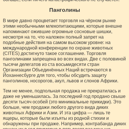
Панголины
В мире давно процветает торговля на чёрном рынке
этими необычными млекопитающими, которые внешне
напоминают ожившие огромные сосновые шишки,
несмотря на то, что наложен полный запрет на
подобные действия на самом высоком уровне: на
международной конференции по охране животных
(CITES) достигнуто такое соглашение. Торговля
панголинами запрещена во всех видах. Две с половиной
тысячи делегатов из ста восьмидесяти стран
Организации Объединённых Наций встречаются в
Йоханнесбурге для того, чтобы обсудить защиту
панголинов, носорогов, акул, львов и слонов Африки.
Тем не менее, подпольная продажа не прекратилась и
даже не уменьшилась. За последний год продано свыше
десяти тысяч особей (это минимальные прикидки). Это
больше, чем продажи любого другого вида диких
животных Африки и Азии. И эта цифра — лишь те
ящеры, которые были изъяты из родной стихии и
обнаружены при продаже. Например, контрабанда диких