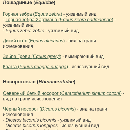
Лошадиные (
Equidae
)
Горная зебра (
Equus zebra
)
- уязвимый вид
-
Горная зебра Хартмана (
Equus zebra hartmannae
)
-
уязвимый вид
-
Equus zebra zebra
- уязвимый вид
Дикий осёл (
Equus africanus
)
- вид на грани
исчезновения
Зебра Греви (
Equus grevyi
)
- вымирающий вид
Квагга (
Equus quagga quagga
)
- исчезнувший вид
Носороговые (
Rhinocerotidae
)
Северный белый носорог (
Ceratotherium simum cottoni
)
-
вид на грани исчезновения
Чёрный носорог (
Diceros bicornis
)
- вид на грани
исчезновения
-
Diceros bicornis bicornis
- уязвимый вид
-
Diceros bicornis longipes
- исчезнувший вид