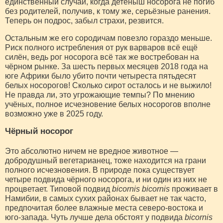
единственный случай, когда детёныш носорога не погиб
без родителей, получив, к тому же, серьёзные ранения.
Теперь он подрос, забыл страхи, резвится.
Остальным же его сородичам повезло гораздо меньше.
Риск полного истребления от рук варваров всё ещё
силён, ведь рог носорога всё так же востребован на
чёрном рынке. За шесть первых месяцев 2018 года на
юге Африки было убито почти четыреста пятьдесят
белых носорогов! Сколько сирот осталось и не выжило!
Не правда ли, это угрожающие темпы? По мнению
учёных, полное исчезновение белых носорогов вполне
возможно уже в 2025 году.
Чёрный носорог
Это абсолютно ничем не вредное животное —
добродушный вегетарианец, тоже находится на грани
полного исчезновения. В природе пока существует
четыре подвида чёрного носорога, и ни один из них не
процветает. Типовой подвид
bicornis bicornis
проживает в
Намибии, в самых сухих районах бывает не так часто,
предпочитая более влажные места северо-востока и
юго-запада. Чуть лучше дела обстоят у подвида
bicornis