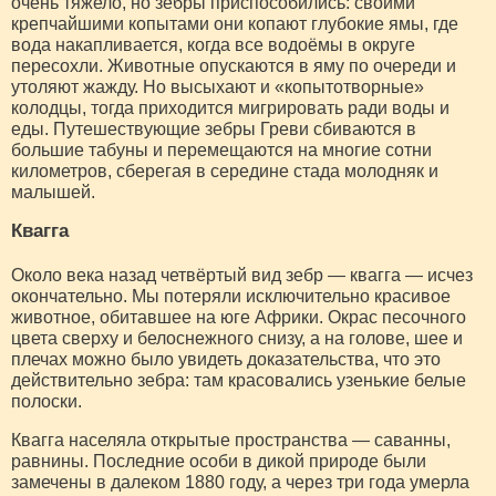
очень тяжело, но зебры приспособились: своими
крепчайшими копытами они копают глубокие ямы, где
вода накапливается, когда все водоёмы в округе
пересохли. Животные опускаются в яму по очереди и
утоляют жажду. Но высыхают и «копытотворные»
колодцы, тогда приходится мигрировать ради воды и
еды. Путешествующие зебры Греви сбиваются в
большие табуны и перемещаются на многие сотни
километров, сберегая в середине стада молодняк и
малышей.
Квагга
Около века назад четвёртый вид зебр — квагга — исчез
окончательно. Мы потеряли исключительно красивое
животное, обитавшее на юге Африки. Окрас песочного
цвета сверху и белоснежного снизу, а на голове, шее и
плечах можно было увидеть доказательства, что это
действительно зебра: там красовались узенькие белые
полоски.
Квагга населяла открытые пространства — саванны,
равнины. Последние особи в дикой природе были
замечены в далеком 1880 году, а через три года умерла