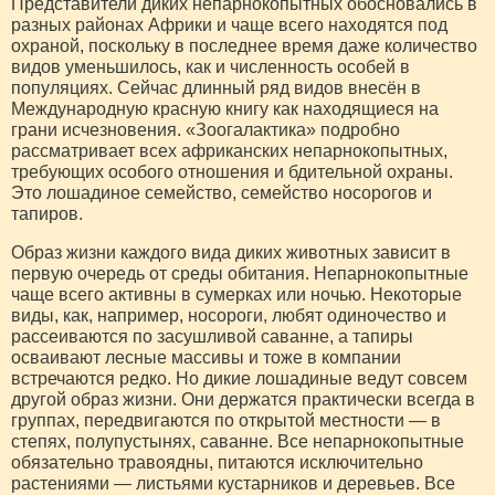
Представители диких непарнокопытных обосновались в
разных районах Африки и чаще всего находятся под
охраной, поскольку в последнее время даже количество
видов уменьшилось, как и численность особей в
популяциях. Сейчас длинный ряд видов внесён в
Международную красную книгу как находящиеся на
грани исчезновения. «Зоогалактика» подробно
рассматривает всех африканских непарнокопытных,
требующих особого отношения и бдительной охраны.
Это лошадиное семейство, семейство носорогов и
тапиров.
Образ жизни каждого вида диких животных зависит в
первую очередь от среды обитания. Непарнокопытные
чаще всего активны в сумерках или ночью. Некоторые
виды, как, например, носороги, любят одиночество и
рассеиваются по засушливой саванне, а тапиры
осваивают лесные массивы и тоже в компании
встречаются редко. Но дикие лошадиные ведут совсем
другой образ жизни. Они держатся практически всегда в
группах, передвигаются по открытой местности — в
степях, полупустынях, саванне. Все непарнокопытные
обязательно травоядны, питаются исключительно
растениями — листьями кустарников и деревьев. Все