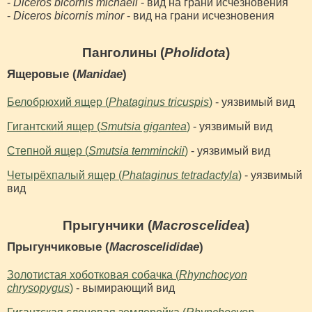
-
Diceros bicornis michaeli
- вид на грани исчезновения
-
Diceros bicornis minor
- вид на грани исчезновения
Панголины (
Pholidota
)
Ящеровые (
Manidae
)
Белобрюхий ящер (
Phataginus tricuspis
)
- уязвимый вид
Гигантский ящер (
Smutsia gigantea
)
- уязвимый вид
Степной ящер (
Smutsia temminckii
)
- уязвимый вид
Четырёхпалый ящер (
Phataginus tetradactyla
)
- уязвимый
вид
Прыгунчики (
Macroscelidea
)
Прыгунчиковые (
Macroscelididae
)
Золотистая хоботковая собачка (
Rhynchocyon
chrysopygus
)
- вымирающий вид