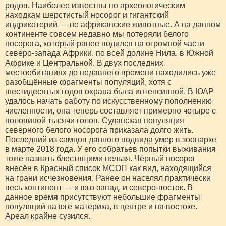
родов. Наиболее известны по археологическим
находкам шерстистый носорог и гигантский
индрикотерий — не африканские животные. А на данном
континенте совсем недавно мы потеряли белого
носорога, который ранее водился на огромной части
северо-запада Африки, по всей долине Нила, в Южной
Африке и Центральной. В двух последних
местообитаниях до недавнего времени находились уже
разобщённые фрагменты популяций, хотя с
шестидесятых годов охрана была интенсивной. В ЮАР
удалось начать работу по искусственному пополнению
численности, она теперь составляет примерно четыре с
половиной тысячи голов. Суданская популяция
северного белого носорога приказала долго жить.
Последний из самцов данного подвида умер в зоопарке
в марте 2018 года. У его собратьев попытки выживания
тоже назвать блестящими нельзя. Чёрный носорог
внесён в Красный список МСОП как вид, находящийся
на грани исчезновения. Ранее он населял практически
весь континент — и юго-запад, и северо-восток. В
данное время присутствуют небольшие фрагменты
популяций на юге материка, в центре и на востоке.
Ареал крайне сузился.