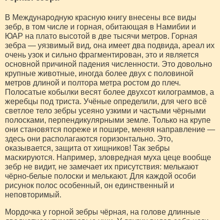
В Международную красную книгу внесены все виды
зебр, в том числе и горная, обитающая в Намибии и
ЮАР на плато высотой в две тысячи метров. Горная
зебра — уязвимый вид, она имеет два подвида, ареал их
очень узок и сильно фрагментирован, это и является
основной причиной падения численности. Это довольно
крупные животные, иногда более двух с половиной
метров длиной и полтора метра ростом до плеч.
Полосатые кобылки весят более двухсот килограммов, а
жеребцы под триста. Учёные определили, для чего всё
светлое тело зебры усеяно узкими и частыми чёрными
полосками, перпендикулярными земле. Только на крупе
они становятся пореже и пошире, меняя направление —
здесь они располагаются горизонтально. Это,
оказывается, защита от хищников! Так зебры
маскируются. Например, зловредная муха цеце вообще
зебр не видит, не замечает их присутствия: мелькают
чёрно-белые полоски и мелькают. Для каждой особи
рисунок полос особенный, он единственный и
неповторимый.
Мордочка у горной зебры чёрная, на голове длинные