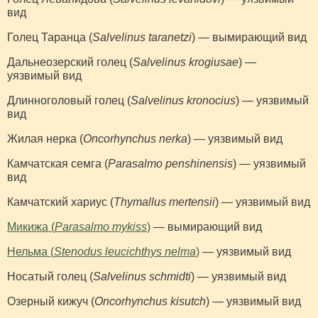
вид
Голец Таранца (
Salvelinus taranetzi
) — вымирающий вид
Дальнеозерский голец (
Salvelinus krogiusae
) —
уязвимый вид
Длинноголовый голец (
Salvelinus kronocius
) — уязвимый
вид
Жилая нерка (
Oncorhynchus nerka
) — уязвимый вид
Камчатская семга (
Parasalmo penshinensis
) — уязвимый
вид
Камчатский хариус (
Thymallus mertensii
) — уязвимый вид
Микижа (
Parasalmo mykiss
)
— вымирающий вид
Нельма (
Stenodus leucichthys nelma
)
— уязвимый вид
Носатый голец (
Salvelinus schmidti
) — уязвимый вид
Озерный кижуч (
Oncorhynchus kisutch
) — уязвимый вид