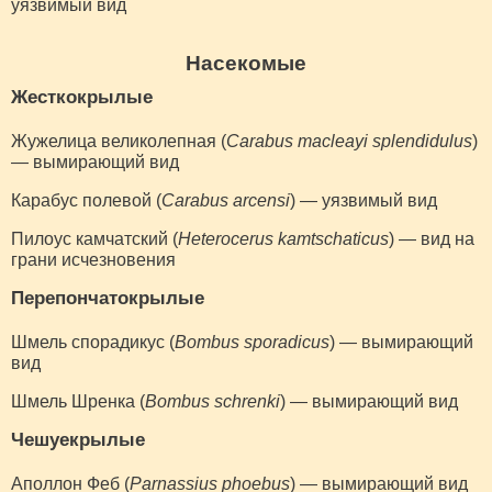
уязвимый вид
Насекомые
Жесткокрылые
Жужелица великолепная (
Carabus macleayi splendidulus
)
— вымирающий вид
Карабус полевой (
Carabus arcensi
) — уязвимый вид
Пилоус камчатский (
Heterocerus kamtschaticus
) — вид на
грани исчезновения
Перепончатокрылые
Шмель спорадикус (
Bombus sporadicus
) — вымирающий
вид
Шмель Шренка (
Bombus schrenki
) — вымирающий вид
Чешуекрылые
Аполлон Феб (
Parnassius phoebus
) — вымирающий вид