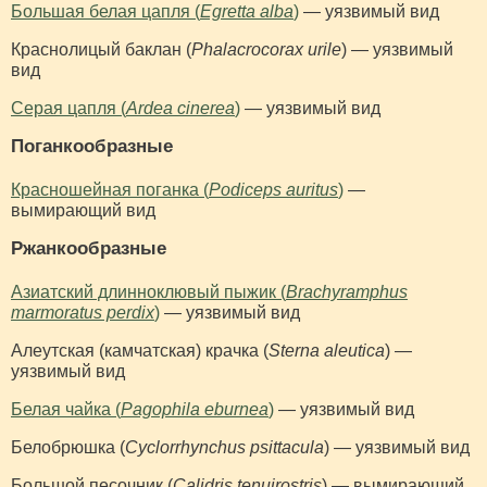
Большая белая цапля (
Egretta alba
)
— уязвимый вид
Краснолицый баклан (
Phalacrocorax urile
) — уязвимый
вид
Серая цапля (
Ardea cinerea
)
— уязвимый вид
Поганкообразные
Красношейная поганка (
Podiceps auritus
)
—
вымирающий вид
Ржанкообразные
Азиатский длинноклювый пыжик (
Brachyramphus
marmoratus perdix
)
— уязвимый вид
Алеутская (камчатская) крачка (
Sterna aleutica
) —
уязвимый вид
Белая чайка (
Pagophila eburnea
)
— уязвимый вид
Белобрюшка (
Cyclorrhynchus psittacula
) — уязвимый вид
Большой песочник (
Calidris tenuirostris
) — вымирающий