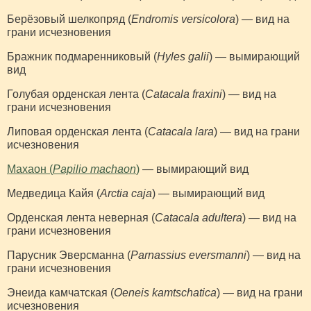
Берёзовый шелкопряд (
Endromis versicolora
) — вид на
грани исчезновения
Бражник подмаренниковый (
Hyles galii
) — вымирающий
вид
Голубая орденская лента (
Catacala fraxini
) — вид на
грани исчезновения
Липовая орденская лента (
Catacala lara
) — вид на грани
исчезновения
Махаон (
Papilio machaon
)
— вымирающий вид
Медведица Кайя (
Arctia caja
) — вымирающий вид
Орденская лента неверная (
Catacala adultera
) — вид на
грани исчезновения
Парусник Эверсманна (
Parnassius eversmanni
) — вид на
грани исчезновения
Энеида камчатская (
Oeneis kamtschatica
) — вид на грани
исчезновения