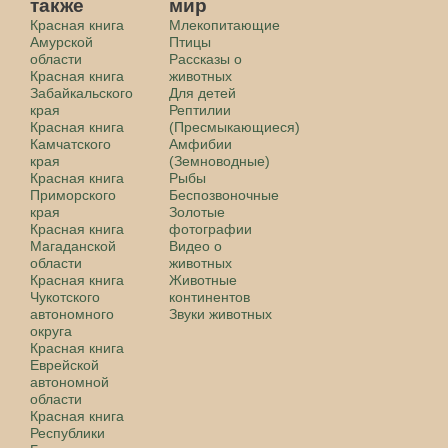
также
мир
Красная книга
Млекопитающие
Амурской
Птицы
области
Рассказы о
Красная книга
животных
Забайкальского
Для детей
края
Рептилии
Красная книга
(Пресмыкающиеся)
Камчатского
Амфибии
края
(Земноводные)
Красная книга
Рыбы
Приморского
Беспозвоночные
края
Золотые
Красная книга
фотографии
Магаданской
Видео о
области
животных
Красная книга
Животные
Чукотского
континентов
автономного
Звуки животных
округа
Красная книга
Еврейской
автономной
области
Красная книга
Республики