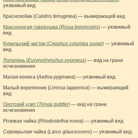
уязвимый вид
Краснозобик (
Calidris ferruginea
) — вымирающий вид
Красноногая говорушка (
Rissa brevirostris
)
— уязвимый
вид
Курильский чистик (
Cepphus columba snowi
)
— уязвимый
вид
Лопатень (
Eurynorhynchus pygmeus
)
— вид на грани
исчезновения
Малая конюга (
Aethia pygmaea
) — уязвимый вид
Малый веретенник (
Limosa lapponica
) — вымирающий
вид
Охотский улит (
Tringa guttifer
)
— вид на грани
исчезновения
Розовая чайка (
Rhodostethia rosea
) — уязвимый вид
Серокрылая чайка (
Larus glaucescens
) — уязвимый вид