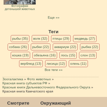
Фотографии
детенышей животных
Еще »»
Теги
рыбы (35)
волк (32)
птицы (29)
медведь (27)
собака (26)
рыбки (22)
аквариум (22)
рыбка (22)
кошка (19)
обезьяна (16)
лось (15)
слон (13)
верблюд (13)
лисица (12)
олень (11)
Все теги »»
Зоогалактика
»
Фото животных
»
Красная книга субъектов РФ
»
Красные книги Дальневосточного Федерального Округа
»
Красная книга Камчатского края
Смотрите
Окружающий