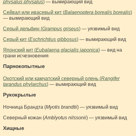
physalus physalus
)
— вымирающий вид
Сейвал или ивасевый кит (
Balaenoptera borealis borealis
)
— вымирающий вид
Серый дельфин (
Grampus griseus
)
— уязвимый вид
Серый кит (
Eschrichtius gibbosus
)
— вымирающий вид
Японский кит (
Eubalaena glacialis japonica
)
— вид на
грани исчезновения
Парнокопытные
Охотский или камчатский северный олень (
Rangifer
tarandus phylarchus
)
— вымирающий вид
Рукокрылые
Ночница Брандта (
Myotis brandtii
) — уязвимый вид
Северный кожан (
Amblyotus nilssonii
) — уязвимый вид
Хищные