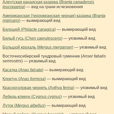
Алеутская канадская казарка (
Branta canadensis
leucopareia
)
— вид на грани исчезновения
Американская (тихоокеанская черная) казарка (
Branta
nigricans
)
— вымирающий вид
Белошей (
Philacte canagica
)
— вымирающий вид
Белый гусь (
Chen caerulescens
)
— уязвимый вид
Большой крохаль (
Mergus merganser
)
— уязвимый вид
Восточносибирский тундровый гуменник (
Anser fabalis
serrirostris
) — уязвимый вид
Касатка (
Anas falcata
)
— вымирающий вид
Клоктун (
Anas formosa
)
— вымирающий вид
Красноголовая чернеть (
Aythya ferina
)
— уязвимый вид
Лебедь-кликун (
Cygnus cygnus
)
— уязвимый вид
Луток (
Mergus albellus
)
— вымирающий вид