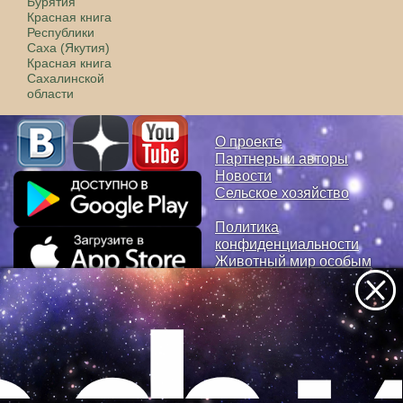
Бурятия
Красная книга
Республики
Саха (Якутия)
Красная книга
Сахалинской
области
О проекте
Партнеры и авторы
Новости
Сельское хозяйство
Политика
конфиденциальности
Животный мир особым
взглядом
Раздел, предназначенный для
пользования людьми с
интеллектуальными нарушениями
Самые красивые фото животных в естественной среде и в
зоопарках всего мира. Подробные описания образа жизни и
Все самое интересное
удивительных фактов о диких и домашних животных от наших
авторов - натуралистов. Мы поможем вам погрузиться в