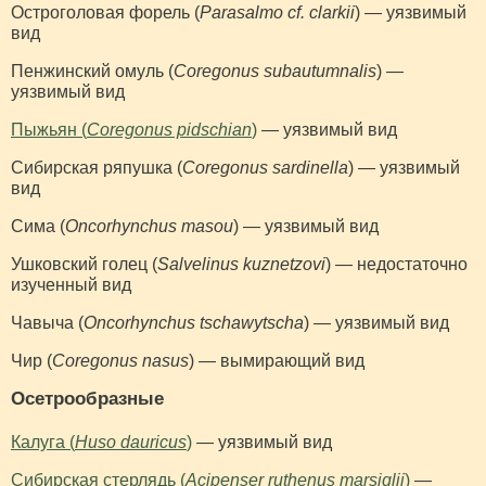
Остроголовая форель (
Parasalmo cf. clarkii
) — уязвимый
вид
Пенжинский омуль (
Coregonus subautumnalis
) —
уязвимый вид
Пыжьян (
Coregonus pidschian
)
— уязвимый вид
Сибирская ряпушка (
Coregonus sardinella
) — уязвимый
вид
Сима (
Oncorhynchus masou
) — уязвимый вид
Ушковский голец (
Salvelinus kuznetzovi
) — недостаточно
изученный вид
Чавыча (
Oncorhynchus tschawytscha
) — уязвимый вид
Чир (
Coregonus nasus
) — вымирающий вид
Осетрообразные
Калуга (
Huso dauricus
)
— уязвимый вид
Сибирская стерлядь (
Acipenser ruthenus marsiglii
)
—