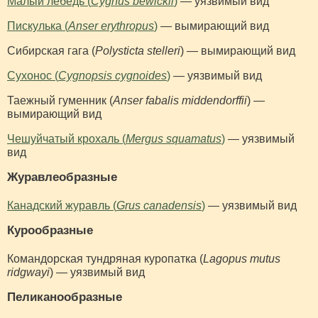
Малый лебедь (
Cygnus bewickii
)
— уязвимый вид
Пискулька (
Anser erythropus
)
— вымирающий вид
Сибирская гага (
Polysticta stelleri
) — вымирающий вид
Сухонос (
Cygnopsis cygnoides
)
— уязвимый вид
Таежный гуменник (
Anser fabalis middendorffii
) —
вымирающий вид
Чешуйчатый крохаль (
Mergus squamatus
)
— уязвимый
вид
Журавлеобразные
Канадский журавль (
Grus canadensis
)
— уязвимый вид
Курообразные
Командорская тундряная куропатка (
Lagopus mutus
ridgwayi
) — уязвимый вид
Пеликанообразные