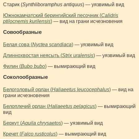
Старик (
Synthliboramphus antiquus
) — уязвимый вид
Южнокамчатский берингийский песочник (
Calidris
ptilocnemis kurilensis
)
— вид на грани исчезновения
Совообразные
Белая сова (
Nyctea scandiaca
)
— уязвимый вид
Длиннохвостая неясыть (
Strix uralensis
)
— уязвимый вид
Филин (
Bubo bubo
)
— вымирающий вид
Соколообразные
Белоголовый орлан (
Haliaeetus leucocephalus
)
— вид на
грани исчезновения
Белоплечий орлан (
Haliaeetus pelagicus
)
— вымирающий
вид
Беркут (
Aquila chrysaetos
)
— уязвимый вид
Кречет (
Falco rusticolus
)
— вымирающий вид