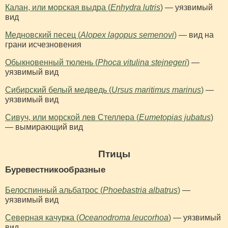
Калан, или морская выдра (
Enhydra lutris
)
— уязвимый
вид
Медновский песец (
Alopex lagopus semenovi
)
— вид на
грани исчезновения
Обыкновенный тюлень (
Phoca vitulina stejnegeri
)
—
уязвимый вид
Сибирский белый медведь (
Ursus maritimus marinus
)
—
уязвимый вид
Сивуч, или морской лев Стеллера (
Eumetopias jubatus
)
— вымирающий вид
Птицы
Буревестникообразные
Белоспинный альбатрос (
Phoebastria albatrus
)
—
уязвимый вид
Северная качурка (
Oceanodroma leucorhoa
)
— уязвимый
вид