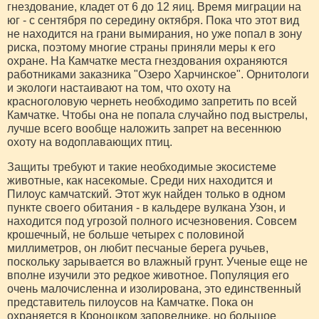
гнездование, кладет от 6 до 12 яиц. Время миграции на
юг - с сентября по середину октября. Пока что этот вид
не находится на грани вымирания, но уже попал в зону
риска, поэтому многие страны приняли меры к его
охране. На Камчатке места гнездования охраняются
работниками заказника "Озеро Харчинское". Орнитологи
и экологи настаивают на том, что охоту на
красноголовую чернеть необходимо запретить по всей
Камчатке. Чтобы она не попала случайно под выстрелы,
лучше всего вообще наложить запрет на весеннюю
охоту на водоплавающих птиц.
Защиты требуют и такие необходимые экосистеме
животные, как насекомые. Среди них находится и
Пилоус камчатский. Этот жук найден только в одном
пункте своего обитания - в кальдере вулкана Узон, и
находится под угрозой полного исчезновения. Совсем
крошечный, не больше четырех с половиной
миллиметров, он любит песчаные берега ручьев,
поскольку зарывается во влажный грунт. Ученые еще не
вполне изучили это редкое животное. Популяция его
очень малочисленна и изолирована, это единственный
представитель пилоусов на Камчатке. Пока он
охраняется в Кроноцком заповеднике, но большое