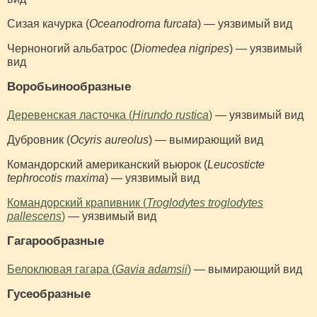
Сизая качурка (
Oceanodroma furcata
) — уязвимый вид
Черноногий альбатрос (
Diomedea nigripes
) — уязвимый
вид
Воробьиноoбразные
Деревенская ласточка (
Hirundo rustica
)
— уязвимый вид
Дубровник (
Ocyris aureolus
) — вымирающий вид
Командорский американский вьюрок (
Leucosticte
tephrocotis maxima
) — уязвимый вид
Командорский крапивник (
Troglodytes troglodytes
pallescens
)
— уязвимый вид
Гагарообразные
Белоклювая гагара (
Gavia adamsii
)
— вымирающий вид
Гусеобразные