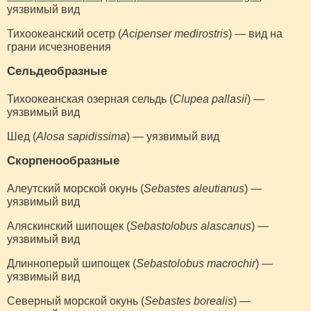
уязвимый вид
Тихоокеанский осетр (
Acipenser medirostris
) — вид на
грани исчезновения
Сельдеобразные
Тихоокеанская озерная сельдь (
Clupea pallasii
) —
уязвимый вид
Шед (
Alosa sapidissima
) — уязвимый вид
Скорпенообразные
Алеутский морской окунь (
Sebastes aleutianus
) —
уязвимый вид
Аляскинский шипощек (
Sebastolobus alascanus
) —
уязвимый вид
Длинноперый шипощек (
Sebastolobus macrochir
) —
уязвимый вид
Северный морской окунь (
Sebastes borealis
) —