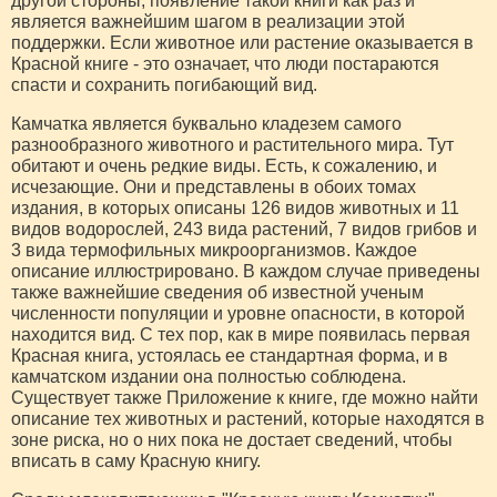
другой стороны, появление такой книги как раз и
является важнейшим шагом в реализации этой
поддержки. Если животное или растение оказывается в
Красной книге - это означает, что люди постараются
спасти и сохранить погибающий вид.
Камчатка является буквально кладезем самого
разнообразного животного и растительного мира. Тут
обитают и очень редкие виды. Есть, к сожалению, и
исчезающие. Они и представлены в обоих томах
издания, в которых описаны 126 видов животных и 11
видов водорослей, 243 вида растений, 7 видов грибов и
3 вида термофильных микроорганизмов. Каждое
описание иллюстрировано. В каждом случае приведены
также важнейшие сведения об известной ученым
численности популяции и уровне опасности, в которой
находится вид. С тех пор, как в мире появилась первая
Красная книга, устоялась ее стандартная форма, и в
камчатском издании она полностью соблюдена.
Существует также Приложение к книге, где можно найти
описание тех животных и растений, которые находятся в
зоне риска, но о них пока не достает сведений, чтобы
вписать в саму Красную книгу.