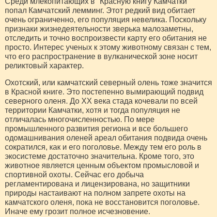
Среди млекопитающих в "Красную книгу Камчатки"
попал Камчатский лемминг. Этот редкий вид обитает
очень ограниченно, его популяция невелика. Поскольку
признаки жизнедеятельности зверька малозаметны,
отследить и точно воспроизвести карту его обитания не
просто. Интерес ученых к этому животному связан с тем,
что его распространение в вулканической зоне носит
реликтовый характер.
Охотский, или камчатский северный олень тоже значится
в Красной книге. Это постепенно вымирающий подвид
северного оленя. До ХХ века стада кочевали по всей
территории Камчатки, хотя и тогда популяция не
отличалась многочисленностью. По мере
промышленного развития региона и все большего
одомашнивания оленей ареал обитания подвида очень
сократился, как и его поголовье. Между тем его роль в
экосистеме достаточно значительна. Кроме того, это
животное является ценным объектом промысловой и
спортивной охоты. Сейчас его добыча
регламентирована и лицензирована, но защитники
природы настаивают на полном запрете охоты на
камчатского оленя, пока не восстановится поголовье.
Иначе ему грозит полное исчезновение.