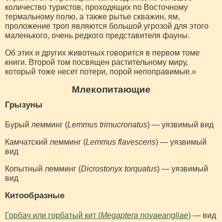
количество туристов, проходящих по Восточному
термальному полю, а также рытье скважин, ям,
проложение троп являются большой угрозой для этого
маленького, очень редкого представителя фауны.
Об этих и других животных говорится в первом томе
книги. Второй том посвящен растительному миру,
который тоже несет потери, порой непоправимые.»
Млекопитающие
Грызуны
Бурый лемминг (
Lemmus trimucronatus
) — уязвимый вид
Камчатский лемминг (
Lemmus flavescens
) — уязвимый
вид
Копытный лемминг (
Dicrostonyx torquatus
) — уязвимый
вид
Китообразные
Горбач или горбатый кит (
Megaptera novaeangliae
)
— вид