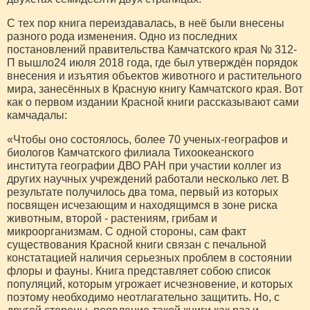
С тех пор книга переиздавалась, в неё были внесены
разного рода изменения. Одно из последних
постановлений правительства Камчатского края № 312-
П вышло24 июля 2018 года, где был утверждён порядок
внесения и изъятия объектов животного и растительного
мира, занесённых в Красную книгу Камчатского края. Вот
как о первом издании Красной книги рассказывают сами
камчадалы:
«Чтобы оно состоялось, более 70 ученых-географов и
биологов Камчатского филиала Тихоокеанского
института географии ДВО РАН при участии коллег из
других научных учреждений работали несколько лет. В
результате получилось два тома, первый из которых
посвящен исчезающим и находящимся в зоне риска
животным, второй - растениям, грибам и
микроорганизмам. С одной стороны, сам факт
существования Красной книги связан с печальной
констатацией наличия серьезных проблем в состоянии
флоры и фауны. Книга представляет собою список
популяций, которым угрожает исчезновение, и которых
поэтому необходимо неотлагательно защитить. Но, с