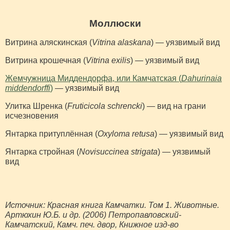
Моллюски
Витрина аляскинская (
Vitrina alaskana
) — уязвимый вид
Витрина крошечная (
Vitrina exilis
) — уязвимый вид
Жемчужница Миддендорфа, или Камчатская (
Dahurinaia
middendorffi
)
— уязвимый вид
Улитка Шренка (
Fruticicola schrencki
) — вид на грани
исчезновения
Янтарка притуплённая (
Oxyloma retusa
) — уязвимый вид
Янтарка стройная (
Novisuccinea strigata
) — уязвимый
вид
Источник: Красная книга Камчатки. Том 1. Животные.
Артюхин Ю.Б. и др. (2006) Петропавловский-
Камчатский, Камч. печ. двор, Книжное изд-во