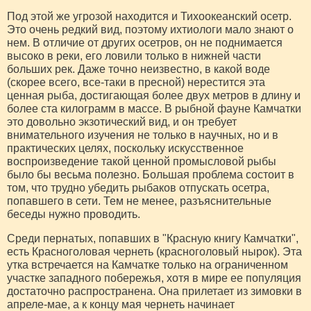
Под этой же угрозой находится и Тихоокеанский осетр.
Это очень редкий вид, поэтому ихтиологи мало знают о
нем. В отличие от других осетров, он не поднимается
высоко в реки, его ловили только в нижней части
больших рек. Даже точно неизвестно, в какой воде
(скорее всего, все-таки в пресной) нерестится эта
ценная рыба, достигающая более двух метров в длину и
более ста килограмм в массе. В рыбной фауне Камчатки
это довольно экзотический вид, и он требует
внимательного изучения не только в научных, но и в
практических целях, поскольку искусственное
воспроизведение такой ценной промысловой рыбы
было бы весьма полезно. Большая проблема состоит в
том, что трудно убедить рыбаков отпускать осетра,
попавшего в сети. Тем не менее, разъяснительные
беседы нужно проводить.
Среди пернатых, попавших в "Красную книгу Камчатки",
есть Красноголовая чернеть (красноголовый нырок). Эта
утка встречается на Камчатке только на ограниченном
участке западного побережья, хотя в мире ее популяция
достаточно распространена. Она прилетает из зимовки в
апреле-мае, а к концу мая чернеть начинает