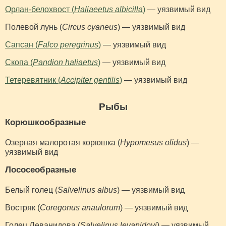
Орлан-белохвост (
Haliaeetus albicilla
)
— уязвимый вид
Полевой лунь (
Circus cyaneus
) — уязвимый вид
Сапсан (
Falco peregrinus
)
— уязвимый вид
Скопа (
Pandion haliaetus
)
— уязвимый вид
Тетеревятник (
Accipiter gentilis
)
— уязвимый вид
Рыбы
Корюшкообразные
Озерная малоротая корюшка (
Hypomesus olidus
) —
уязвимый вид
Лососеобразные
Белый голец (
Salvelinus albus
) — уязвимый вид
Востряк (
Coregonus anaulorum
) — уязвимый вид
Голец Леванидова (
Salvelinus levanidovi
) — уязвимый