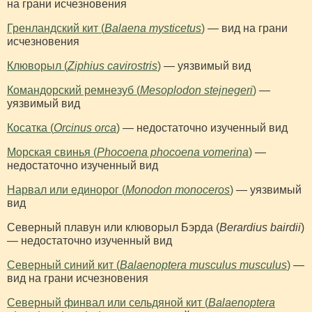
на грани исчезновения
Гренландский кит (
Balaena mysticetus
)
— вид на грани
исчезновения
Клюворыл (
Ziphius cavirostris
)
— уязвимый вид
Командорский ремнезуб (
Mesoplodon stejnegeri
)
—
уязвимый вид
Косатка (
Orcinus orca
)
— недостаточно изученный вид
Морская свинья (
Phocoena phocoena vomerina
)
—
недостаточно изученный вид
Нарвал или единорог (
Monodon monoceros
)
— уязвимый
вид
Северный плавун или клюворыл Бэрда (
Berardius bairdii
)
— недостаточно изученный вид
Северный синий кит (
Balaenoptera musculus musculus
)
—
вид на грани исчезновения
Северный финвал или сельдяной кит (
Balaenoptera