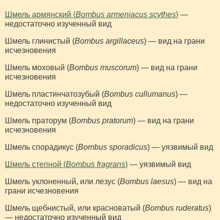
Шмель армянский (
Bombus armeniacus scythes
)
—
недостаточно изученный вид
Шмель глинистый (
Bombus argillaceus
) — вид на грани
исчезновения
Шмель моховый (
Bombus muscorum
) — вид на грани
исчезновения
Шмель пластинчатозубый (
Bombus cullumanus
) —
недостаточно изученный вид
Шмель праторум (
Bombus pratorum
) — вид на грани
исчезновения
Шмель спорадикус (
Bombus sporadicus
) — уязвимый вид
Шмель степной (
Bombus fragrans
)
— уязвимый вид
Шмель уклоненный, или лезус (
Bombus laesus
) — вид на
грани исчезновения
Шмель щебнистый, или красноватый (
Bombus ruderatus
)
— недостаточно изученный вид