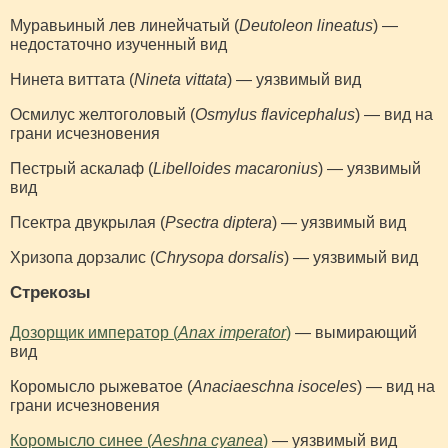
Муравьиный лев линейчатый (
Deutoleon lineatus
) —
недостаточно изученный вид
Нинета виттата (
Nineta vittata
) — уязвимый вид
Осмилус желтоголовый (
Osmylus flavicephalus
) — вид на
грани исчезновения
Пестрый аскалаф (
Libelloides macaronius
) — уязвимый
вид
Псектра двукрылая (
Psectra diptera
) — уязвимый вид
Хризопа дорзалис (
Chrysopa dorsalis
) — уязвимый вид
Стрекозы
Дозорщик император (
Anax imperator
)
— вымирающий
вид
Коромысло рыжеватое (
Anaciaeschna isoceles
) — вид на
грани исчезновения
Коромысло синее (
Aeshna cyanea
)
— уязвимый вид