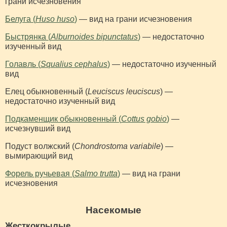
грани исчезновения
Белуга (
Huso huso
)
— вид на грани исчезновения
Быстрянка (
Alburnoides bipunctatus
)
— недостаточно
изученный вид
Голавль (
Squalius cephalus
)
— недостаточно изученный
вид
Елец обыкновенный (
Leuciscus leuciscus
) —
недостаточно изученный вид
Подкаменщик обыкновенный (
Cottus gobio
)
—
исчезнувший вид
Подуст волжский (
Chondrostoma variabile
) —
вымирающий вид
Форель ручьевая (
Salmo trutta
)
— вид на грани
исчезновения
Насекомые
Жесткокрылые