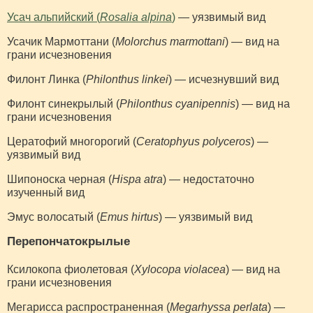
Усач альпийский (
Rosalia alpina
)
— уязвимый вид
Усачик Мармоттани (
Molorchus marmottani
) — вид на
грани исчезновения
Филонт Линка (
Philonthus linkei
) — исчезнувший вид
Филонт синекрылый (
Philonthus cyanipennis
) — вид на
грани исчезновения
Цератофий многорогий (
Ceratophyus polyceros
) —
уязвимый вид
Шипоноска черная (
Hispa atra
) — недостаточно
изученный вид
Эмус волосатый (
Emus hirtus
) — уязвимый вид
Перепончатокрылые
Ксилокопа фиолетовая (
Xylocopa violacea
) — вид на
грани исчезновения
Мегарисса распространенная (
Megarhyssa perlata
) —