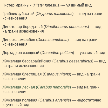
Гистер мрачный (
Hister funestus
) — уязвимый вид
Грибник зубастый (
Oxyporus maxillosus
) — вид на грани
исчезновения
Динотенар бородатый (
Dinothenarus pubescens
) — вид
на грани исчезновения
Дицерка амфибия (
Dicerca amphibia
) — вид на грани
исчезновения
Доркадион изящный (
Dorcadion politum
) — уязвимый вид
Жужелица бессарабийская (
Carabus bessarabicus
) — вид
на грани исчезновения
Жужелица блестящая (
Carabus nitens
) — вид на грани
исчезновения
Жужелица лесная (
Carabus nemoralis
)
— вид на грани
исчезновения
Жужелица полевая (
Carabus arvensis
) — недостаточно
изученный вид