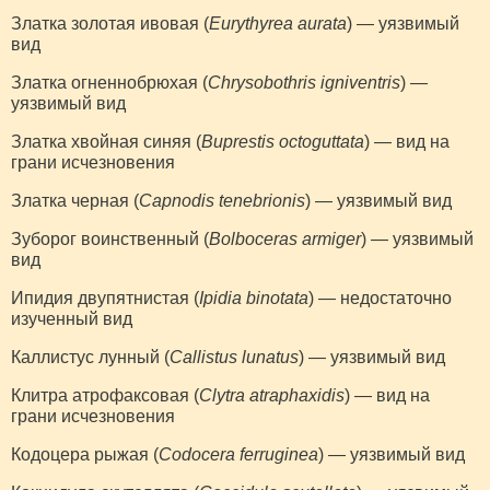
Златка золотая ивовая (
Eurythyrea aurata
) — уязвимый
вид
Златка огненнобрюхая (
Chrysobothris igniventris
) —
уязвимый вид
Златка хвойная синяя (
Buprestis octoguttata
) — вид на
грани исчезновения
Златка черная (
Capnodis tenebrionis
) — уязвимый вид
Зуборог воинственный (
Bolboceras armiger
) — уязвимый
вид
Ипидия двупятнистая (
Ipidia binotata
) — недостаточно
изученный вид
Каллистус лунный (
Callistus lunatus
) — уязвимый вид
Клитра атрофаксовая (
Clytra atraphaxidis
) — вид на
грани исчезновения
Кодоцера рыжая (
Codocera ferruginea
) — уязвимый вид