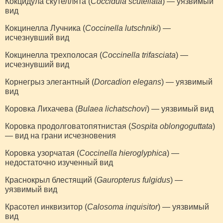
Кокцидула скутеллята (
Coccidula scutellata
) — уязвимый
вид
Кокцинелла Лучника (
Coccinella lutschniki
) —
исчезнувший вид
Кокцинелла трехполосая (
Coccinella trifasciata
) —
исчезнувший вид
Корнегрыз элегантный (
Dorcadion elegans
) — уязвимый
вид
Коровка Лихачева (
Bulaea lichatschovi
) — уязвимый вид
Коровка продолговатопятнистая (
Sospita oblongoguttata
)
— вид на грани исчезновения
Коровка узорчатая (
Coccinella hieroglyphica
) —
недостаточно изученный вид
Краснокрыл блестящий (
Gauropterus fulgidus
) —
уязвимый вид
Красотел инквизитор (
Calosoma inquisitor
) — уязвимый
вид