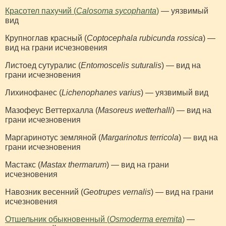
Красотел пахучий (
Calosoma sycophanta
)
— уязвимый
вид
Крупноглав красный (
Coptocephala rubicunda rossica
) —
вид на грани исчезновения
Листоед сутуралис (
Entomoscelis suturalis
) — вид на
грани исчезновения
Лихинофанес (
Lichenophanes varius
) — уязвимый вид
Мазофеус Веттерхалла (
Masoreus wetterhalli
) — вид на
грани исчезновения
Маргаринотус земляной (
Margarinotus terricola
) — вид на
грани исчезновения
Мастакс (
Mastax thermarum
) — вид на грани
исчезновения
Навозник весенний (
Geotrupes vernalis
) — вид на грани
исчезновения
Отшельник обыкновенный (
Osmoderma eremita
)
—