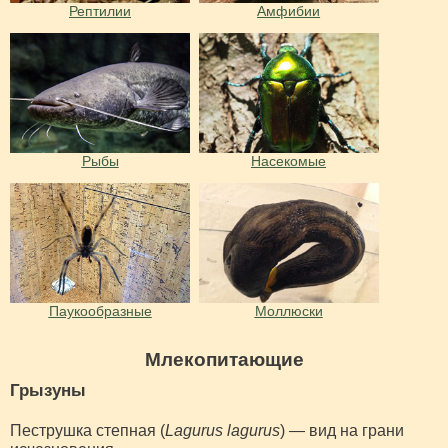
Рептилии
Амфибии
Рыбы
Насекомые
Паукообразные
Моллюски
Млекопитающие
Грызуны
Пеструшка степная (
Lagurus lagurus
) — вид на грани