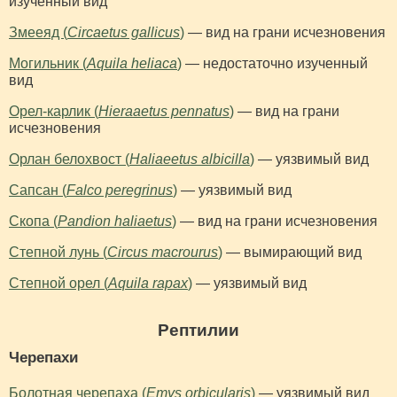
изученный вид
Змееяд (
Circaetus gallicus
)
— вид на грани исчезновения
Могильник (
Aquila heliaca
)
— недостаточно изученный
вид
Орел-карлик (
Hieraaetus pennatus
)
— вид на грани
исчезновения
Орлан белохвост (
Haliaeetus albicilla
)
— уязвимый вид
Сапсан (
Falco peregrinus
)
— уязвимый вид
Скопа (
Pandion haliaetus
)
— вид на грани исчезновения
Степной лунь (
Circus macrourus
)
— вымирающий вид
Степной орел (
Aquila rapax
)
— уязвимый вид
Рептилии
Черепахи
Болотная черепаха (
Emys orbicularis
)
— уязвимый вид