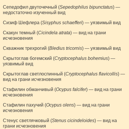
Сепедофил двуточечный (
Sepedophilus bipunctatus
) —
недостаточно изученный вид
Сизиф Шефлера (
Sisyphus schaefferi
) — уязвимый вид
Скакун темный (
Cicindela atrata
) — вид на грани
исчезновения
Скважник трехрогий (
Bledius tricornis
) — уязвимый вид
Скрытоглав богемский (
Cryptocephalus bohemius
) —
уязвимый вид
Скрытоглав светлоспинный (
Cryptocephalus flavicollis
) —
вид на грани исчезновения
Стафилин обманчивый (
Ocypus falcifer
) — вид на грани
исчезновения
Стафилин пахучий (
Ocypus olens
) — вид на грани
исчезновения
Стенус светлячковый (
Stenus cicindeloides
) — вид на
грани исчезновения