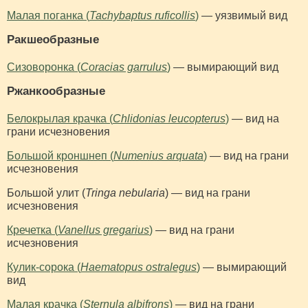
Малая поганка (
Tachybaptus ruficollis
)
— уязвимый вид
Ракшеобразные
Сизоворонка (
Coracias garrulus
)
— вымирающий вид
Ржанкообразные
Белокрылая крачка (
Chlidonias leucopterus
)
— вид на
грани исчезновения
Большой кроншнеп (
Numenius arquata
)
— вид на грани
исчезновения
Большой улит (
Tringa nebularia
) — вид на грани
исчезновения
Кречетка (
Vanellus gregarius
)
— вид на грани
исчезновения
Кулик-сорока (
Haematopus ostralegus
)
— вымирающий
вид
Малая крачка (
Sternula albifrons
)
— вид на грани