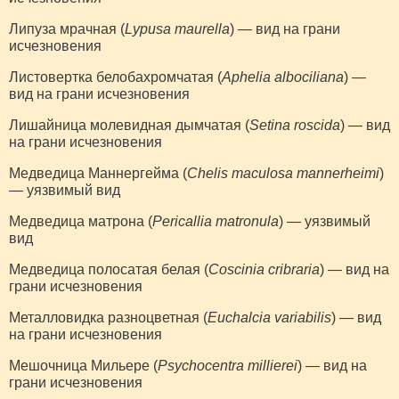
Липуза мрачная (
Lypusa maurella
) — вид на грани
исчезновения
Листовертка белобахромчатая (
Aphelia albociliana
) —
вид на грани исчезновения
Лишайница молевидная дымчатая (
Setina roscida
) — вид
на грани исчезновения
Медведица Маннергейма (
Chelis maculosa mannerheimi
)
— уязвимый вид
Медведица матрона (
Pericallia matronula
) — уязвимый
вид
Медведица полосатая белая (
Coscinia cribraria
) — вид на
грани исчезновения
Металловидка разноцветная (
Euchalcia variabilis
) — вид
на грани исчезновения
Мешочница Мильере (
Psychocentra millierei
) — вид на
грани исчезновения