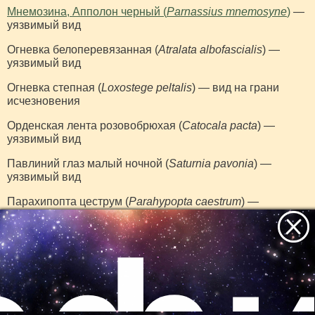
Мнемозина, Апполон черный (
Parnassius mnemosyne
)
—
уязвимый вид
Огневка белоперевязанная (
Atralata albofascialis
) —
уязвимый вид
Огневка степная (
Loxostege peltalis
) — вид на грани
исчезновения
Орденская лента розовобрюхая (
Catocala pacta
) —
уязвимый вид
Павлиний глаз малый ночной (
Saturnia pavonia
) —
уязвимый вид
Парахипопта цеструм (
Parahypopta caestrum
) —
исчезнувший вид
Пестрянка зеленая албанская (
Adscita albanica
) — вид
на грани исчезновения
Сатир автоноя (
Hipparchia autonoe
) — уязвимый вид
Все самое интересное
Сатир Фрина (
Coenonympha phryne
) — уязвимый вид