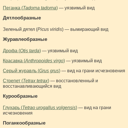
Пеганка (
Tadorna tadorna
)
— уязвимый вид
Дятлообразные
Зеленый дятел (
Picus viridis
) — вымирающий вид
Журавлеобразные
Дрофа (
Otis tarda
)
— уязвимый вид
Красавка (
Anthropoides virgo
)
— уязвимый вид
Серый журавль (
Grus grus
)
— вид на грани исчезновения
Стрепет (
Tetrax tetrax
)
— восстановленный и
восстанавливающийся вид
Курообразные
Глухарь (
Tetrao urogallus volgensis
)
— вид на грани
исчезновения
Поганкообразные