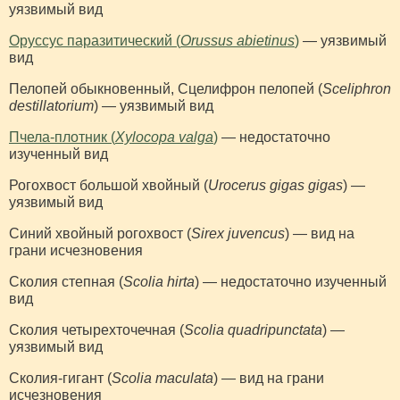
уязвимый вид
Оруссус паразитический (
Orussus abietinus
)
— уязвимый
вид
Пелопей обыкновенный, Сцелифрон пелопей (
Sceliphron
destillatorium
) — уязвимый вид
Пчела-плотник (
Xylocopa valga
)
— недостаточно
изученный вид
Рогохвост большой хвойный (
Urocerus gigas gigas
) —
уязвимый вид
Синий хвойный рогохвост (
Sirex juvencus
) — вид на
грани исчезновения
Сколия степная (
Scolia hirta
) — недостаточно изученный
вид
Сколия четырехточечная (
Scolia quadripunctata
) —
уязвимый вид
Сколия-гигант (
Scolia maculata
) — вид на грани
исчезновения