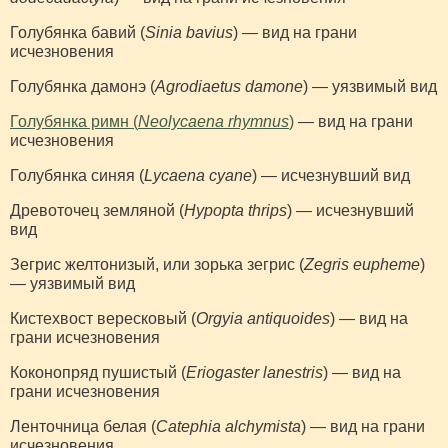
Голубянка бавий (
Sinia bavius
) — вид на грани
исчезновения
Голубянка дамонэ (
Agrodiaetus damone
) — уязвимый вид
Голубянка римн (
Neolycaena rhymnus
)
— вид на грани
исчезновения
Голубянка синяя (
Lycaena cyane
) — исчезнувший вид
Древоточец земляной (
Hypopta thrips
) — исчезнувший
вид
Зегрис желтонизый, или зорька зегрис (
Zegris eupheme
)
— уязвимый вид
Кистехвост вересковый (
Orgyia antiquoides
) — вид на
грани исчезновения
Коконопряд пушистый (
Eriogaster lanestris
) — вид на
грани исчезновения
Ленточница белая (
Catephia alchymista
) — вид на грани
исчезновения