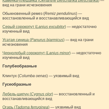
Каменка-плешанка (
Oenanthe pleschanka pleschanka
)
—
вид на грани исчезновения
Обыкновенный ремез (
Remiz pendulinus
) —
восстановленный и восстанавливающийся вид
Серый сорокопут (
Lanius excubitor
)
— недостаточно
изученный вид
Усатая синица (
Panurus biarmicus
)
— вид на грани
исчезновения
Чернолобый сорокопут (
Lanius minor
)
— недостаточно
изученный вид
Голубеобразные
Клинтух (
Columba oenas
) — уязвимый вид
Гусеобразные
Лебедь-шипун (
Cygnus olor
)
— восстановленный и
восстанавливающийся вид
Огарь (
Tadorna ferruginea
)
— уязвимый вид