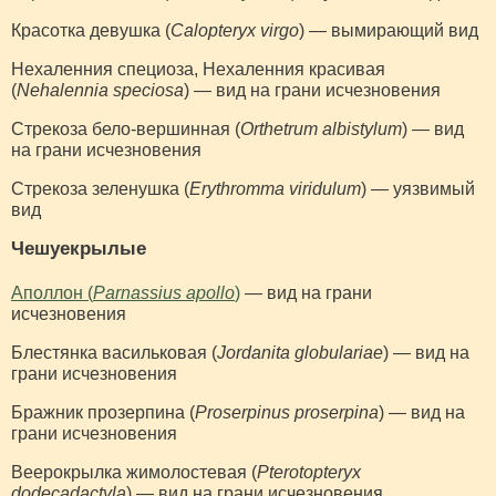
Красотка девушка (
Calopteryx virgo
) — вымирающий вид
Нехаленния специоза, Нехаленния красивая
(
Nehalennia speciosa
) — вид на грани исчезновения
Стрекоза бело-вершинная (
Orthetrum albistylum
) — вид
на грани исчезновения
Стрекоза зеленушка (
Erythromma viridulum
) — уязвимый
вид
Чешуекрылые
Аполлон (
Parnassius apollo
)
— вид на грани
исчезновения
Блестянка васильковая (
Jordanita globulariae
) — вид на
грани исчезновения
Бражник прозерпина (
Proserpinus proserpina
) — вид на
грани исчезновения
Веерокрылка жимолостевая (
Pterotopteryx
dodecadactyla
) — вид на грани исчезновения