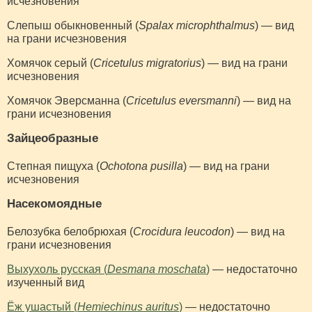
исчезновения
Слепыш обыкновенный (
Spalax microphthalmus
) — вид
на грани исчезновения
Хомячок серый (
Cricetulus migratorius
) — вид на грани
исчезновения
Хомячок Эверсманна (
Cricetulus eversmanni
) — вид на
грани исчезновения
Зайцеобразные
Степная пищуха (
Ochotona pusilla
) — вид на грани
исчезновения
Насекомоядные
Белозубка белобрюхая (
Crocidura leucodon
) — вид на
грани исчезновения
Выхухоль русская (
Desmana moschata
)
— недостаточно
изученный вид
Ёж ушастый (
Hemiechinus auritus
)
— недостаточно