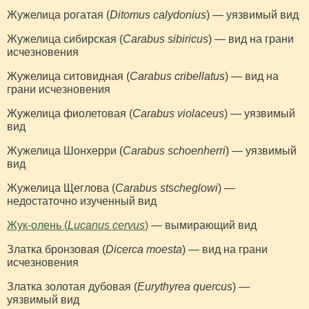
Жужелица рогатая (
Ditomus calydonius
) — уязвимый вид
Жужелица сибирская (
Carabus sibiricus
) — вид на грани
исчезновения
Жужелица ситовидная (
Carabus cribellatus
) — вид на
грани исчезновения
Жужелица фиолетовая (
Carabus violaceus
) — уязвимый
вид
Жужелица Шонхерри (
Carabus schoenherri
) — уязвимый
вид
Жужелица Щеглова (
Carabus stscheglowi
) —
недостаточно изученный вид
Жук-олень (
Lucanus cervus
)
— вымирающий вид
Златка бронзовая (
Dicerca moesta
) — вид на грани
исчезновения
Златка золотая дубовая (
Eurythyrea quercus
) —
уязвимый вид