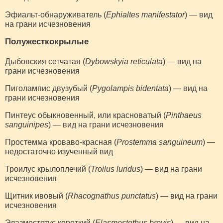
Эфиальт-обнаруживатель (
Ephialtes manifestator
) — вид
на грани исчезновения
Полужесткокрылые
Дыбовския сетчатая (
Dybowskyia reticulata
) — вид на
грани исчезновения
Пиголампис двузубый (
Pygolampis bidentata
) — вид на
грани исчезновения
Пинтеус обыкновенный, или красноватый (
Pinthaeus
sanguinipes
) — вид на грани исчезновения
Простемма кроваво-красная (
Prostemma sanguineum
) —
недостаточно изученный вид
Троилус крылоплечий (
Troilus luridus
) — вид на грани
исчезновения
Щитник ивовый (
Rhacognathus punctatus
) — вид на грани
исчезновения
Элазмостетус короткий (
Elasmostethus brevis
) — вид на