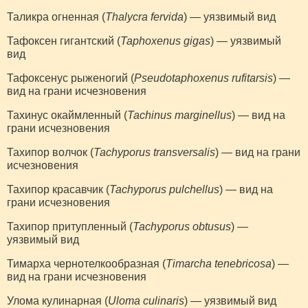
Таликра огненная (
Thalycra fervida
) — уязвимый вид
Тафоксен гигантский (
Taphoxenus gigas
) — уязвимый
вид
Тафоксенус рыженогий (
Pseudotaphoxenus rufitarsis
) —
вид на грани исчезновения
Тахинус окаймленный (
Tachinus marginellus
) — вид на
грани исчезновения
Тахипор волчок (
Tachyporus transversalis
) — вид на грани
исчезновения
Тахипор красавчик (
Tachyporus pulchellus
) — вид на
грани исчезновения
Тахипор притупленный (
Tachyporus obtusus
) —
уязвимый вид
Тимарха чернотелкообразная (
Timarcha tenebricosa
) —
вид на грани исчезновения
Улома кулинарная (
Uloma culinaris
) — уязвимый вид