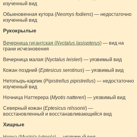
изученный вид
Обыкновенная кутора (
Neomys fodiens
) — недостаточно
изученный вид
Рукокрылые
Вечерница гигантская (
Nyctalus lasiopterus
)
— вид на
грани исчезновения
Вечерница малая (
Nyctalus leisleri
) — уязвимый вид
Кожан поздний (
Eptesicus serotinus
) — уязвимый вид
Нетопырь-карлик (
Pipistrellus pipistrellus
) — недостаточно
изученный вид
Ночница Наттерера (
Myotis nattereri
) — уязвимый вид
Северный кожан (
Eptesicus nilssonii
) —
восстановленный и восстанавливающийся вид
Хищные
Норка (
Mustela lutreola
)
— уязвимый вид