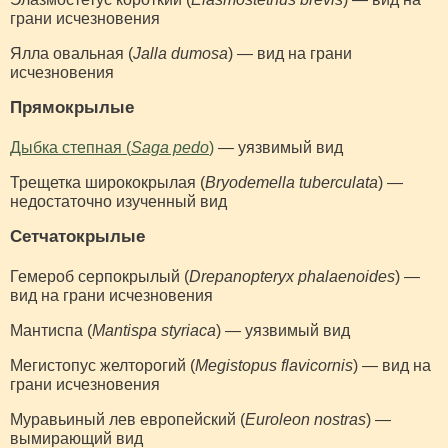
грани исчезновения
Ялла овальная (
Jalla dumosa
) — вид на грани
исчезновения
Прямокрылые
Дыбка степная (
Saga pedo
)
— уязвимый вид
Трещетка ширококрылая (
Bryodemella tuberculata
) —
недостаточно изученный вид
Сетчатокрылые
Гемероб серпокрылый (
Drepanopteryx phalaenoides
) —
вид на грани исчезновения
Мантиспа (
Mantispa styriaca
) — уязвимый вид
Мегистопус желторогий (
Megistopus flavicornis
) — вид на
грани исчезновения
Муравьиный лев европейский (
Euroleon nostras
) —
вымирающий вид