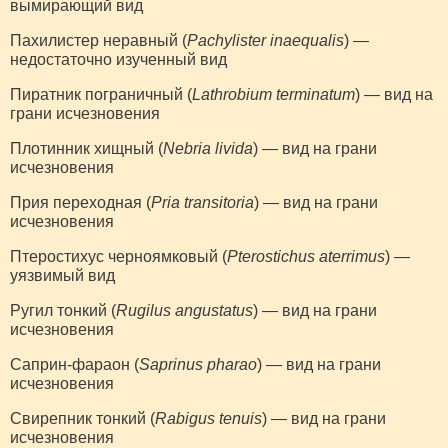
вымирающий вид
Пахилистер неравный (
Pachylister inaequalis
) —
недостаточно изученный вид
Пиратник пограничный (
Lathrobium terminatum
) — вид на
грани исчезновения
Плотинник хищный (
Nebria livida
) — вид на грани
исчезновения
Прия переходная (
Pria transitoria
) — вид на грани
исчезновения
Птеростихус черноямковый (
Pterostichus aterrimus
) —
уязвимый вид
Ругил тонкий (
Rugilus angustatus
) — вид на грани
исчезновения
Саприн-фараон (
Saprinus pharao
) — вид на грани
исчезновения
Свирепник тонкий (
Rabigus tenuis
) — вид на грани
исчезновения