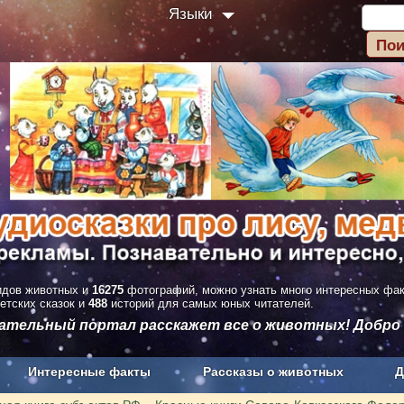
Языки
дов животных и
16275
фотографий, можно узнать много интересных фа
етских сказок и
488
историй для самых юных читателей.
вательный портал расскажет все о животных! Добро
Интересные факты
Рассказы о животных
Д
з рекламы
О проекте