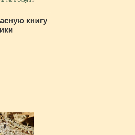
рального Округа
»
асную книгу
ики