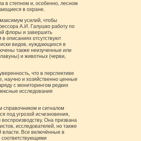
а в степном и, особенно, лесном
дающиеся в охране.
 максимум усилий, чтобы
фессора А.И. Галушко работу по
ой флоры и завершить
 в описаниях отсутствуют
писки видов, нуждающихся в
лючены также неизученные или
плавуны) и животных (черви,
уверенность, что в перспективе
е, научно и хозяйственно ценные
аряду с мониторингом редких
лексные исследования
м справочником и сигналом
ся под угрозой исчезновения,
 воспроизводству. Она призвана
истов, исследователей, но также
 власти. Все включённые в
е соответствующими