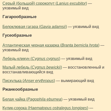
Серый (большой) сорокопут (
Lanius excubitor
)
—
уязвимый вид
Гагарообразные
Белоклювая гагара (
Gavia adamsii
)
— уязвимый вид
Гусеобразные
Атлантическая черная казарка (
Branta bernicla hrota
)
—
уязвимый вид
Лебедь-кликун (
Cygnus cygnus
)
— уязвимый вид
Малый лебедь (
Cygnus bewickii
)
— восстановленный и
восстанавливающийся вид
Пискулька (
Anser erythropus
)
— вымирающий вид
Ржанкообразные
Белая чайка (
Pagophila eburnea
)
— уязвимый вид
Кулик-сорока (
Haematopus ostralegus longipes
)
—