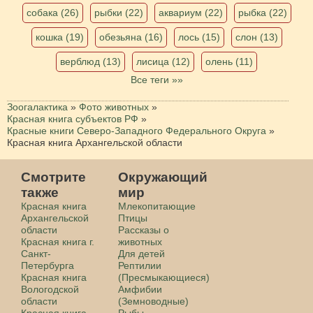
собака (26)
рыбки (22)
аквариум (22)
рыбка (22)
кошка (19)
обезьяна (16)
лось (15)
слон (13)
верблюд (13)
лисица (12)
олень (11)
Все теги »»
Зоогалактика
»
Фото животных
»
Красная книга субъектов РФ
»
Красные книги Северо-Западного Федерального Округа
»
Красная книга Архангельской области
Смотрите
Окружающий
также
мир
Красная книга
Млекопитающие
Архангельской
Птицы
области
Рассказы о
Красная книга г.
животных
Санкт-
Для детей
Петербурга
Рептилии
Красная книга
(Пресмыкающиеся)
Вологодской
Амфибии
области
(Земноводные)
Красная книга
Рыбы