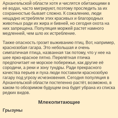
Архангельской области хотя и числятся обитающими в
её водах, часто мигрируют, поэтому проследить за их
сохранностью бывает сложно. К сожалению, люди
нещадно истребляли этих красивых и благородных
животных ради их жира и бивней, но сегодня охота на
них запрещена. Популяция моржей растет намного
медленней, чем шло их истребление.
Также опасность грозит выживанию птиц. Вот, например,
краснозобая гагара. Это небольшая и очень
симпатичная птица, названная так потому, что у нее на
шее ярко-красное пятно. Перелётная птичка
предпочитает не морское побережье, как другие её
сородичи, а реки и зону тундры. Ради прекрасного
качества перьев и пуха люди поставили краснозобую
гагару под угрозу исчезновения. Сегодня популяция в
Архангельской области постепенно растёт, возможно, в
каком-то обозримом будущем она будет убрана из списка
редких видов.
Млекопитающие
Грызуны