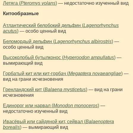
Летяга (
Pteromys volans
)
— недостаточно изученный вид
Китообразные
Атлантический белобокий дельфин (
Lagenorhynchus
acutus
)
— особо ценный вид
Беломордый дельфин (
Lagenorhynchus albirostris
)
—
особо ценный вид
Высоколобый бутылконос (
Hyperoodon ampullatus
)
—
вымирающий вид
Горбатый кит или кит-горбач (
Megaptera novaeangliae
)
—
вид на грани исчезновения
Гренландский кит (
Balaena mysticetus
)
— вид на грани
исчезновения
Единорог или нарвал (
Monodon monoceros
)
—
недостаточно изученный вид
Ивасёвый или сайдяной кит, сейвал (
Balaenoptera
borealis
)
— вымирающий вид