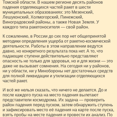
Томской области. В нашем регионе десять районов
падения отделяющихся частей ракет в шести
муниципальных образованиях: это Мезенский,
Лешуконский, Холмогорский, Пинежский,
Виноградовский районы, а также Новая Земля. У
каждого типа ракетоносителя — свой район.
К сожалению, в России до сих пор нет общепринятой
методики определения ущерба от ракетно-космической
деятельности. Работы в этом направлении ведутся
давно, но конкретного результата пока нет. А то, что
падающие ступени действительно представляют
опасность не только для здоровья, но и для жизни — это
даже не вызывает сомнения. На сегодня ни у районов,
ни у области, ни у Минобороны нет достаточных средств
для полной ликвидации и утилизации отделяющихся
частей ракет.
И всё же нельзя сказать, что ничего не делается. До и
после каждого пуска на место падения вылетают
представители космодрома. Их задача — проверить
район падения перед пуском, затем обнаружить ступень
и зафиксировать место её падения на карте после пуска,
взять пробы на месте падения и провести их анализ. По