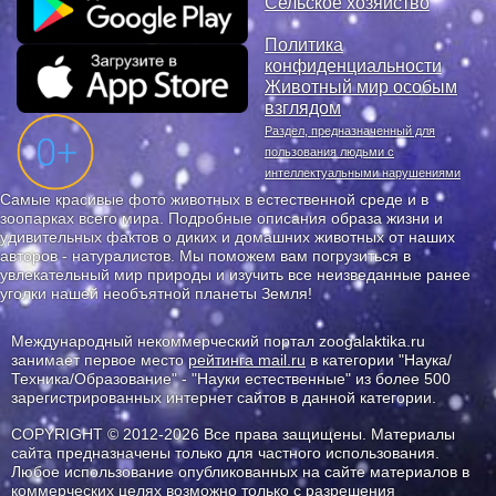
Сельское хозяйство
Политика
конфиденциальности
Животный мир особым
взглядом
Раздел, предназначенный для
пользования людьми с
интеллектуальными нарушениями
Самые красивые фото животных в естественной среде и в
зоопарках всего мира. Подробные описания образа жизни и
удивительных фактов о диких и домашних животных от наших
авторов - натуралистов. Мы поможем вам погрузиться в
увлекательный мир природы и изучить все неизведанные ранее
уголки нашей необъятной планеты Земля!
Международный некоммерческий портал zoogalaktika.ru
занимает первое место
рейтинга mail.ru
в категории "Наука/
Техника/Образование" - "Науки естественные" из более 500
зарегистрированных интернет сайтов в данной категории.
COPYRIGHT © 2012-2026 Все права защищены. Материалы
сайта предназначены только для частного использования.
Любое использование опубликованных на сайте материалов в
коммерческих целях возможно только с разрешения