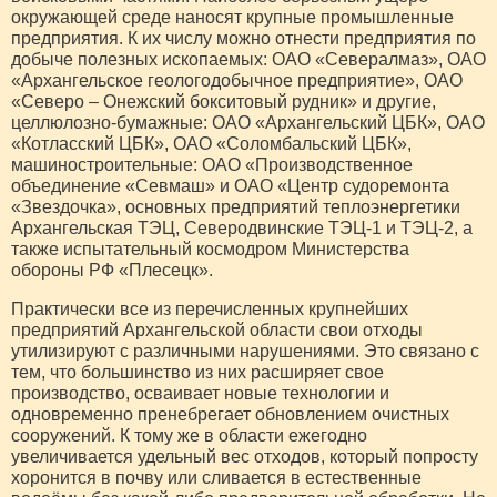
окружающей среде наносят крупные промышленные
предприятия. К их числу можно отнести предприятия по
добыче полезных ископаемых: ОАО «Севералмаз», ОАО
«Архангельское геологодобычное предприятие», ОАО
«Северо – Онежский бокситовый рудник» и другие,
целлюлозно-бумажные: ОАО «Архангельский ЦБК», ОАО
«Котласский ЦБК», ОАО «Соломбальский ЦБК»,
машиностроительные: ОАО «Производственное
объединение «Севмаш» и ОАО «Центр судоремонта
«Звездочка», основных предприятий теплоэнергетики
Архангельская ТЭЦ, Северодвинские ТЭЦ-1 и ТЭЦ-2, а
также испытательный космодром Министерства
обороны РФ «Плесецк».
Практически все из перечисленных крупнейших
предприятий Архангельской области свои отходы
утилизируют с различными нарушениями. Это связано с
тем, что большинство из них расширяет свое
производство, осваивает новые технологии и
одновременно пренебрегает обновлением очистных
сооружений. К тому же в области ежегодно
увеличивается удельный вес отходов, который попросту
хоронится в почву или сливается в естественные