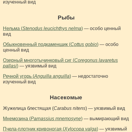
изученный вид
Рыбы
Нельма (
Stenodus leucichthys nelma
)
— особо ценный
вид
Обыкновенный подкаменщик (
Cottus gobio
)
— особо
ценный вид
Озерный многотычинковый сиг (
Coregonus lavaretus
pallasi
)
— уязвимый вид
Речной угорь (
Anguilla anguilla
)
— недостаточно
изученный вид
Насекомые
Жужелица блестящая (
Carabus nitens
) — уязвимый вид
Мнемозина (
Parnassius mnemosyne
)
— вымирающий вид
Пчела-плотник кривоногая (
Xylocopa valga
)
— уязвимый