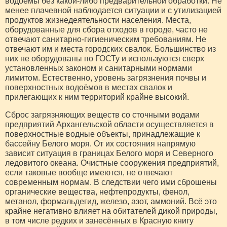
водоёмы без какой-либо предварительной обработки. Не
менее плачевной наблюдается ситуации и с утилизацией
продуктов жизнедеятельности населения. Места,
оборудованные для сбора отходов в городе, часто не
отвечают санитарно-гигиеническим требованиям. Не
отвечают им и места городских свалок. Большинство из
них не оборудованы по ГОСТу и используются сверх
установленных законом и санитарными нормами
лимитом. Естественно, уровень загрязнения почвы и
поверхностных водоёмов в местах свалок и
прилегающих к ним территорий крайне высокий.
Сброс загрязняющих веществ со сточными водами
предприятий Архангельской области осуществляется в
поверхностные водные объекты, принадлежащие к
бассейну Белого моря. От их состояния напрямую
зависит ситуация в границах Белого моря и Северного
ледовитого океана. Очистные сооружения предприятий,
если таковые вообще имеются, не отвечают
современным нормам. В следствии чего ими сброшены
органические вещества, нефтепродукты, фенол,
метанол, формальдегид, железо, азот, аммоний. Всё это
крайне негативно влияет на обитателей дикой природы,
в том числе редких и занесённых в Красную книгу