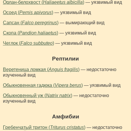
Орлан-белохвост (
Haliaeetus albicilla
)
— уязвимый вид
Осоед (
Pernis apivorus
)
— уязвимый вид
Сапсан (
Falco peregrinus
)
— вымирающий вид
Скопа (
Pandion haliaetus
)
— уязвимый вид
Чеглок (
Falco subbuteo
)
— уязвимый вид
Рептилии
Веретеница ломкая (
Anguis fragilis
)
— недостаточно
изученный вид
Обыкновенная гадюка (
Vipera berus
)
— уязвимый вид
Обыкновенный уж (
Natrix natrix
)
— недостаточно
изученный вид
Амфибии
Гребенчатый тритон (
Triturus cristatus
)
— недостаточно