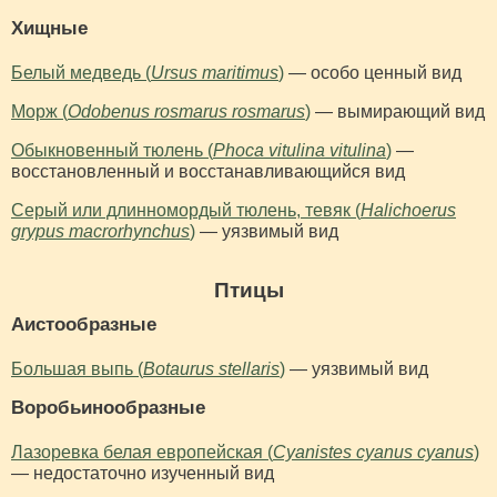
Хищные
Белый медведь (
Ursus maritimus
)
— особо ценный вид
Морж (
Odobenus rosmarus rosmarus
)
— вымирающий вид
Обыкновенный тюлень (
Phoca vitulina vitulina
)
—
восстановленный и восстанавливающийся вид
Серый или длинномордый тюлень, тевяк (
Halichoerus
grypus macrorhynchus
)
— уязвимый вид
Птицы
Аистообразные
Большая выпь (
Botaurus stellaris
)
— уязвимый вид
Воробьинообразные
Лазоревка белая европейская (
Cyanistes cyanus cyanus
)
— недостаточно изученный вид