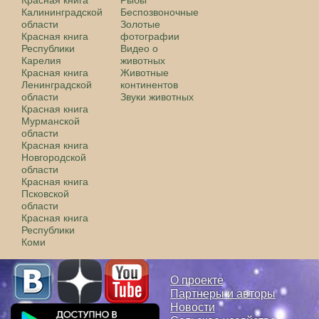
Калининградской
Беспозвоночные
области
Золотые
Красная книга
фотографии
Республики
Видео о
Карелия
животных
Красная книга
Животные
Ленинградской
континентов
области
Звуки животных
Красная книга
Мурманской
области
Красная книга
Новгородской
области
Красная книга
Псковской
области
Красная книга
Республики
Коми
О проекте
Партнеры и авторы
Новости